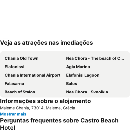
Veja as atrações nas imediações
Ampliar mapa
Chania Old Town
Nea Chora - The beach of Chania
Elafonissi
Agia Marina
Chania International Airport
Elafonisi Lagoon
Falasarna
Balos
Beach of Stalos
Nea Chora - Synoikia
Informações sobre o alojamento
Kolymbari
Lissos
Maleme Chania, 73014, Maleme, Grécia
Beach of Maleme
Halepa
Mostrar mais
Elafonisos
Kavros
Perguntas frequentes sobre Castro Beach
Dikastiria
Pahiana
Hotel