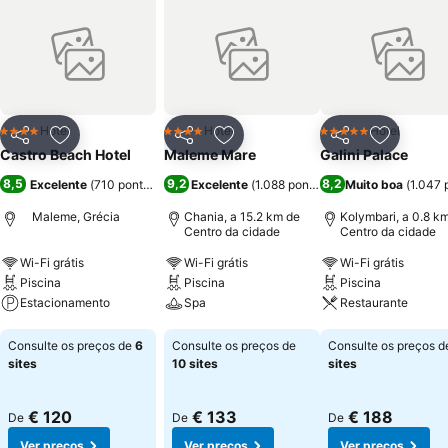
Hotel
Hotel
Hotel
4 Estrelas
4 Estrelas
5 Estrelas
Partilhar
Adicionar aos favoritos
Partilhar
Adicionar aos favoritos
Partilhar
Adicionar
Castro Beach Hotel
Maleme Mare
Galini Palace
8,5
9,2
8,2
Excelente
(
710 pontuações
)
Excelente
(
1.088 pontuações
Muito boa
)
(
1.047 
Maleme, Grécia
Chania, a 15.2 km de
Kolymbari, a 0.8 k
Centro da cidade
Centro da cidade
Wi-Fi grátis
Wi-Fi grátis
Wi-Fi grátis
Piscina
Piscina
Piscina
Estacionamento
Spa
Restaurante
Ver preços
Ver preços
Ver preços
Consulte os preços de
6
Consulte os preços de
Consulte os preços 
sites
10 sites
sites
€ 120
€ 133
€ 188
De
De
De
Ver preços
Ver preços
Ver preços