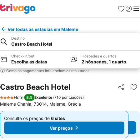
Favoritos
Iniciar
Me
Ver todas as estadias em Maleme
Destino
Castro Beach Hotel
Check-in/out
Hóspedes e quartos
Escolha as datas
2 hóspedes, 1 quarto.
Como os pagamentos influenciam os resultados
Castro Beach Hotel
Partilhar
Ad
Hotel
8,5
Excelente
(
710 pontuações
)
4 Estrelas
Maleme Chania, 73014, Maleme, Grécia
Consulte os preços de
6 sites
Consulte os preços de
6 sites
De
De
Ver preços
Ver preços
€ 120
€ 120