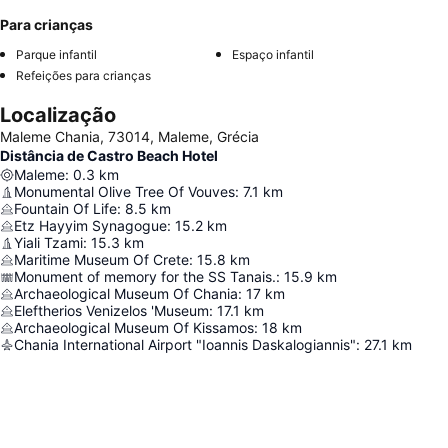
Para crianças
Parque infantil
Espaço infantil
Refeições para crianças
Localização
Maleme Chania, 73014, Maleme, Grécia
Distância de Castro Beach Hotel
Maleme
:
0.3
km
Monumental Olive Tree Of Vouves
:
7.1
km
Fountain Of Life
:
8.5
km
Etz Hayyim Synagogue
:
15.2
km
Yiali Tzami
:
15.3
km
Maritime Museum Of Crete
:
15.8
km
Monument of memory for the SS Tanais.
:
15.9
km
Archaeological Museum Of Chania
:
17
km
Eleftherios Venizelos 'Museum
:
17.1
km
Archaeological Museum Of Kissamos
:
18
km
Chania International Airport "Ioannis Daskalogiannis"
:
27.1
km