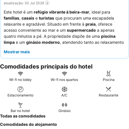
atualização: 30 Jul 2026
Este hotel é um
refúgio vibrante à beira-mar
, ideal para
famílias
,
casais
e
turistas
que procuram uma escapadela
relaxante e agradável. Situado em frente à
praia
, oferece
acesso conveniente ao mar e um
supermercado
a apenas
quatro minutos a pé. A propriedade dispõe de uma
piscina
limpa
e um
ginásio moderno
, atendendo tanto ao relaxamento
quanto à atividade. Os hóspedes elogiam consistentemente os
Mostrar mais
funcionários do hotel
pela sua simpatia excecional e as ofertas
de
comida e bebida
, destacando os diversos e deliciosos
Comodidades principais do hotel
buffets de pequeno-almoço e jantar
. Para uma experiência
mais tranquila, considere solicitar um quarto longe das
principais áreas de entretenimento.
Wi-fi no lobby
Wi-fi nos quartos
Piscina
Estacionamento
A/C
Restaurante
Bar no hotel
Ginásio
Todas as comodidades
Comodidades do alojamento