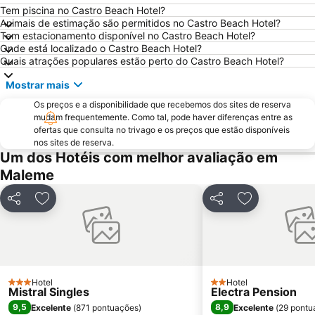
Kissamos Port
Almyrida
Tem piscina no Castro Beach Hotel?
Animais de estimação são permitidos no Castro Beach Hotel?
Georgioupolis
Lake Kournas
Tem estacionamento disponível no Castro Beach Hotel?
Onde está localizado o Castro Beach Hotel?
Giaourtoplimmira
Agii Apostoli
Quais atrações populares estão perto do Castro Beach Hotel?
Topolia Gorge
Kiani Akti
Mostrar mais
Vamos Traditional Village
Os preços e a disponibilidade que recebemos dos sites de reserva
mudam frequentemente. Como tal, pode haver diferenças entre as
ofertas que consulta no trivago e os preços que estão disponíveis
nos sites de reserva.
Um dos Hotéis com melhor avaliação em
Maleme
Partilhar
Adicionar aos favoritos
Partilhar
Adicionar aos
Hotel
Hotel
3 Estrelas
2 Estrelas
Mistral Singles
Electra Pension
9,5
8,9
Excelente
(
871 pontuações
)
Excelente
(
29 pontu