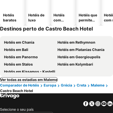
Hotéis
Hotéis de
Hotéis
Hotéis que
Hoté
baratos
luxo
com
permitem
com 
piscinas
animais
Destinos perto de Castro Beach Hotel
Hotéis em Chania
Hotéis em Rethymnon
Hotéis em Bali
Hotéis em Platanias Chania
Hotéis em Panormo
Hotéis em Georgioupolis
Hotéis em Stalos
Hotéis em Kolymbari
Hotéis em Kissamos - Kastelli
Ver todas as estadias em Maleme
Comparador de Hotéis
Europa
Grécia
Creta
Maleme
Castro Beach Hotel
Facebook
Twitter
Insta
Yo
Selecione o seu país