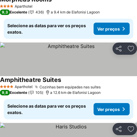
Ver preços
Aparthotel
4 Estrelas
9,3
Excelente
436
a 9.4 km de Elafonisi Lagoon
Selecione as datas para ver os preços
Ver preços
exatos.
Partilhar
Ad
Amphitheatre Suites
Ver preços
Aparthotel
Cozinhas bem equipadas nas suítes
Ver preços
4 Estrelas
9,8
Excelente
105
a 12.6 km de Elafonisi Lagoon
Selecione as datas para ver os preços
Ver preços
exatos.
Partilhar
Ad