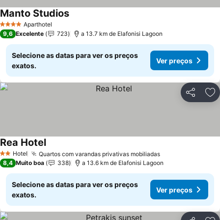
Manto Studios
Ver preços
Aparthotel
4 Estrelas
9,6
Excelente
723
a 13.7 km de Elafonisi Lagoon
Selecione as datas para ver os preços
Ver preços
exatos.
Partilhar
Ad
Rea Hotel
Ver preços
Hotel
Quartos com varandas privativas mobiliadas
Ver preços
2 Estrelas
8,4
Muito boa
338
a 13.6 km de Elafonisi Lagoon
Selecione as datas para ver os preços
Ver preços
exatos.