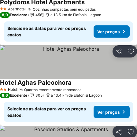
Polydoros Hotel Apartments
Ver preços
Aparthotel
Cozinhas compactas bem equipadas
Ver preços
2 Estrelas
8,9
Excelente
456
a 13.5 km de Elafonisi Lagoon
Selecione as datas para ver os preços
Ver preços
exatos.
Partilhar
Ad
Hotel Aghas Paleochora
Ver preços
Hotel
Quartos recentemente renovados
Ver preços
2 Estrelas
8,6
Excelente
305
a 13.4 km de Elafonisi Lagoon
Selecione as datas para ver os preços
Ver preços
exatos.
Partilhar
Ad