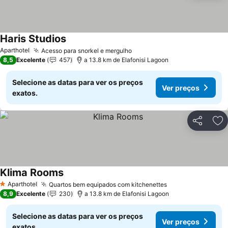
Haris Studios
Ver preços
Aparthotel
Acesso para snorkel e mergulho
Ver preços
8,5
Excelente
457
a 13.8 km de Elafonisi Lagoon
Selecione as datas para ver os preços
Ver preços
exatos.
Partilhar
Ad
Klima Rooms
Ver preços
Aparthotel
Quartos bem equipados com kitchenettes
Ver preços
1 Estrelas
8,9
Excelente
230
a 13.8 km de Elafonisi Lagoon
Selecione as datas para ver os preços
Ver preços
exatos.