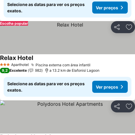
Selecione as datas para ver os preços
Ver preços
exatos.
Escolha popular
Partilhar
Ad
Relax Hotel
Ver preços
Aparthotel
Piscina externa com área infantil
Ver preços
3 Estrelas
9,2
Excelente
982
a 13.2 km de Elafonisi Lagoon
Selecione as datas para ver os preços
Ver preços
exatos.
Partilhar
Ad