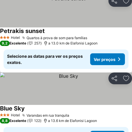
Partilhar
Ad
Petrakis sunset
Ver preços
Hotel
Quartos à prova de som para famílias
Ver preços
3 Estrelas
9,2
Excelente
257
a 13.0 km de Elafonisi Lagoon
Selecione as datas para ver os preços
Ver preços
exatos.
Partilhar
Ad
Blue Sky
Ver preços
Hotel
Varandas em rua tranquila
Ver preços
3 Estrelas
8,8
Excelente
122
a 13.6 km de Elafonisi Lagoon