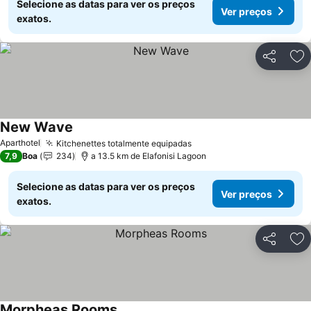
Selecione as datas para ver os preços
Ver preços
exatos.
Partilhar
Ad
New Wave
Ver preços
Aparthotel
Kitchenettes totalmente equipadas
Ver preços
7,9
Boa
234
a 13.5 km de Elafonisi Lagoon
Selecione as datas para ver os preços
Ver preços
exatos.
Partilhar
Ad
Morpheas Rooms