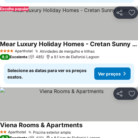
Escolha popular
Partilhar
Ad
Mear Luxury Holiday Homes - Cretan Sunny Gems
Ver preços
Aparthotel
Atividades de mergulho e trilhas
Ver preços
4 Estrelas
9,0
Excelente
485
a 9.1 km de Elafonisi Lagoon
Selecione as datas para ver os preços
Ver preços
exatos.
Partilhar
Ad
Viena Rooms & Apartments
Ver preços
Aparthotel
Piscina exterior ampla
Ver preços
2 Estrelas
9,3
Excelente
410
a 8.0 km de Elafonisi Lagoon