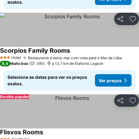
exatos.
Partilhar
Ad
Scorpios Family Rooms
Ver preços
Hotel
Restaurante à beira-mar com vista para o Mar da Líbia
Ver pr
3 Estrelas
8,4
Muito boa
390
a 13.7 km de Elafonisi Lagoon
Selecione as datas para ver os preços
Ver preços
exatos.
Escolha popular
Partilhar
Ad
Flisvos Rooms
Ver preços