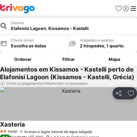
Favoritos
Iniciar
Me
Destino
Elafonisi Lagoon, Kissamos - Kastelli
Check-in/out
Hóspedes e quartos
Escolha as datas
2 hóspedes, 1 quarto.
Ordenar
Filtrar
Mapa
Alojamentos em Kissamos - Kastelli perto de
Elafonisi Lagoon (Kissamos - Kastelli, Grécia)
Como os pagamentos influenciam os resultados
Partilhar
Ad
Xasteria
Ver preços
Hotel
Acesso a lagoa natural de água salgada
Ver preços
2 Estrelas