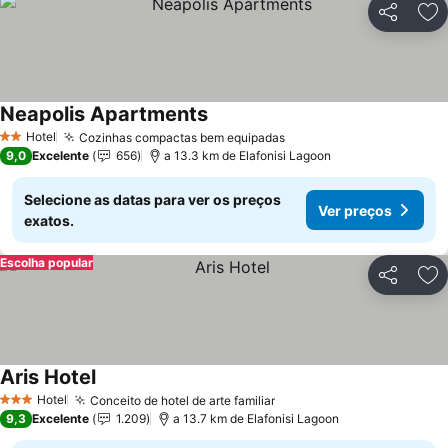
Partilhar
Ad
Neapolis Apartments
Ver preços
Hotel
Cozinhas compactas bem equipadas
Ver preços
2 Estrelas
9,0
Excelente
656
a 13.3 km de Elafonisi Lagoon
Selecione as datas para ver os preços
Ver preços
exatos.
Escolha popular
Partilhar
Ad
Aris Hotel
Ver preços
Hotel
Conceito de hotel de arte familiar
Ver preços
3 Estrelas
9,3
Excelente
1.209
a 13.7 km de Elafonisi Lagoon