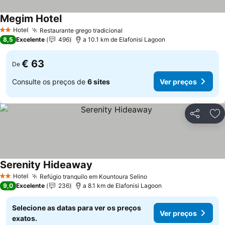
Megim Hotel
Ver preços
Hotel
Restaurante grego tradicional
Ver preços
2 Estrelas
8,5
Excelente
496
a 10.1 km de Elafonisi Lagoon
€ 63
De
Consulte os preços de
6 sites
Ver preços
Partilhar
Ad
Serenity Hideaway
Ver preços
Hotel
Refúgio tranquilo em Kountoura Selino
Ver preços
2 Estrelas
9,0
Excelente
236
a 8.1 km de Elafonisi Lagoon
Selecione as datas para ver os preços
Ver preços
exatos.