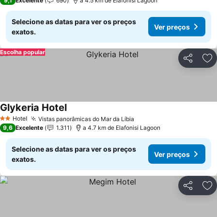
9,1
Excelente
690
a 4.5 km de Elafonisi Lagoon
Selecione as datas para ver os preços
Ver preços
exatos.
Escolha popular
Partilhar
Ad
Glykeria Hotel
Ver preços
Hotel
Vistas panorâmicas do Mar da Líbia
Ver preços
2 Estrelas
9,6
Excelente
1.311
a 4.7 km de Elafonisi Lagoon
Selecione as datas para ver os preços
Ver preços
exatos.
Partilhar
Ad