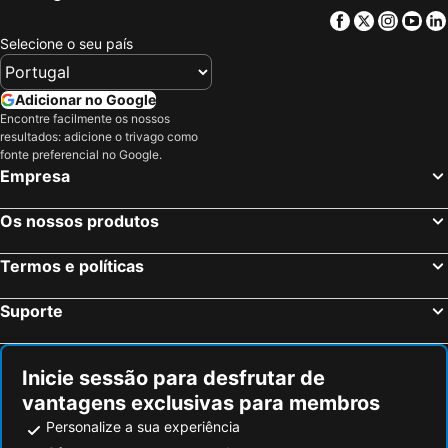
Nea Chora - Synoikia
Plakias
Facebook
Twitter
Insta
Yo
Acqua Plus Water Park
Stalida
Selecione o seu país
Lissos
Kolymbari
Agia Galini beaches
Bali
Adicionar no Google
Palácio de Cnossos
Star Beach Water Park
Encontre facilmente os nossos
resultados: adicione o trivago como
Ancient Theatre of Milos
Elounda
fonte preferencial no Google.
Empresa
Domes of Elounda - Gourmet Festival
Elafonisos
Beach of Maleme
Halepa
Os nossos produtos
Kavros
Rethymnon Τown Beach
Amoudara
Plathiena
Termos e políticas
Diros Caves
Spinalonga
Suporte
Kissamos Port
Dikastiria
Pahiana
Almyrida
Inicie sessão para desfrutar de
Georgioupolis
Lake Kournas
vantagens exclusivas para membros
Saint Paul beach
Agios Georgios
Personalize a sua experiência
Agios Andreas sto Livadi
Matala Beach