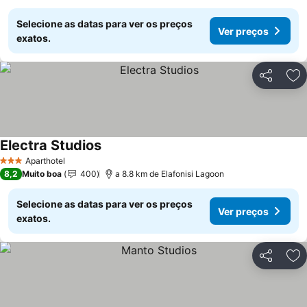
Selecione as datas para ver os preços
Ver preços
exatos.
Partilhar
Ad
Electra Studios
Ver preços
Aparthotel
3 Estrelas
8,2
Muito boa
400
a 8.8 km de Elafonisi Lagoon
Selecione as datas para ver os preços
Ver preços
exatos.
Partilhar
Ad