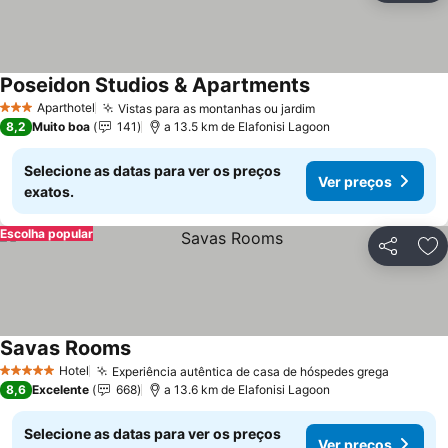
Poseidon Studios & Apartments
Ver preços
Aparthotel
Vistas para as montanhas ou jardim
Ver preços
3 Estrelas
8,2
Muito boa
141
a 13.5 km de Elafonisi Lagoon
Selecione as datas para ver os preços
Ver preços
exatos.
Escolha popular
Partilhar
Ad
Savas Rooms
Ver preços
Hotel
Experiência autêntica de casa de hóspedes grega
Ver pre
5 Estrelas
8,6
Excelente
668
a 13.6 km de Elafonisi Lagoon
Selecione as datas para ver os preços
Ver preços