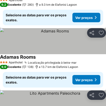
Aparthotel
3 Estrelas
9,2
Excelente
280
a 9.3 km de Elafonisi Lagoon
Selecione as datas para ver os preços
Ver preços
exatos.
Partilhar
Ad
Adamas Rooms
Ver preços
Aparthotel
Localização privilegiada à beira-mar
Ver preços
3 Estrelas
9,0
Excelente
138
a 13.7 km de Elafonisi Lagoon
Selecione as datas para ver os preços
Ver preços
exatos.
Partilhar
Ad