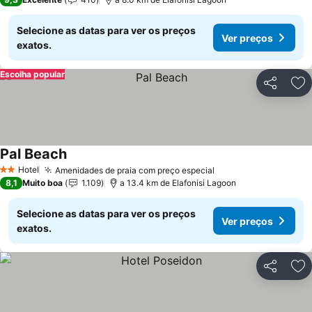
Selecione as datas para ver os preços
Ver preços
exatos.
Escolha popular
Partilhar
Ad
Pal Beach
Ver preços
Hotel
Amenidades de praia com preço especial
Ver preços
2 Estrelas
8,1
Muito boa
1.109
a 13.4 km de Elafonisi Lagoon
Selecione as datas para ver os preços
Ver preços
exatos.
Partilhar
Ad