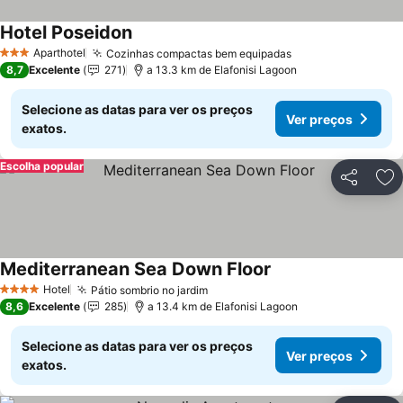
Hotel Poseidon
Ver preços
Aparthotel
Cozinhas compactas bem equipadas
Ver preços
3 Estrelas
8,7
Excelente
271
a 13.3 km de Elafonisi Lagoon
Selecione as datas para ver os preços
Ver preços
exatos.
Escolha popular
Partilhar
Ad
Mediterranean Sea Down Floor
Ver preços
Hotel
Pátio sombrio no jardim
Ver preços
4 Estrelas
8,6
Excelente
285
a 13.4 km de Elafonisi Lagoon
Selecione as datas para ver os preços
Ver preços
exatos.