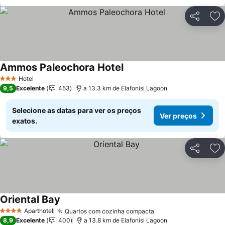
Partilhar
Ad
Ammos Paleochora Hotel
Ver preços
Hotel
3 Estrelas
9,5
Excelente
453
a 13.3 km de Elafonisi Lagoon
Selecione as datas para ver os preços
Ver preços
exatos.
Partilhar
Ad
Oriental Bay
Ver preços
Aparthotel
Quartos com cozinha compacta
Ver preços
4 Estrelas
8,9
Excelente
400
a 13.8 km de Elafonisi Lagoon