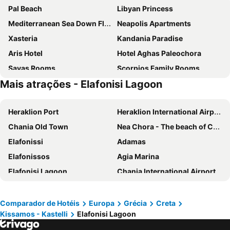
Pal Beach
Libyan Princess
Mediterranean Sea Down Floor
Neapolis Apartments
Xasteria
Kandania Paradise
Aris Hotel
Hotel Aghas Paleochora
Savas Rooms
Scorpios Family Rooms
Mais atrações - Elafonisi Lagoon
Glykeria Hotel
Serenity Hideaway
Heraklion Port
Heraklion International Airport
Chania Old Town
Nea Chora - The beach of Chania
Elafonissi
Adamas
Elafonissos
Agia Marina
Elafonisi Lagoon
Chania International Airport
Falasarna
Damnoni
Port of Hersonissos
Balos
Comparador de Hotéis
Europa
Grécia
Creta
Kissamos - Kastelli
Elafonisi Lagoon
Beach of Stalos
Simos Beach