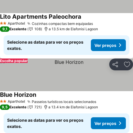
Lito Apartments Paleochora
Ver preços
Aparthotel
Cozinhas compactas bem equipadas
Ver preços
2 Estrelas
9,1
Excelente
108
a 13.5 km de Elafonisi Lagoon
Selecione as datas para ver os preços
Ver preços
exatos.
Escolha popular
Partilhar
Ad
Blue Horizon
Ver preços
Aparthotel
Passeios turísticos locais selecionados
Ver preços
2 Estrelas
9,5
Excelente
721
a 13.4 km de Elafonisi Lagoon
Selecione as datas para ver os preços
Ver preços
exatos.