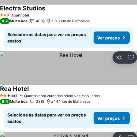
Electra Studios
Ver preços
Aparthotel
3 Estrelas
8,2
Muito boa
400
a 9.3 km de Elafonisos
Selecione as datas para ver os preços
Ver preços
exatos.
Partilhar
Ad
Rea Hotel
Ver preços
Hotel
Quartos com varandas privativas mobiliadas
Ver preços
2 Estrelas
8,4
Muito boa
338
a 14.1 km de Elafonisos
Selecione as datas para ver os preços
Ver preços
exatos.