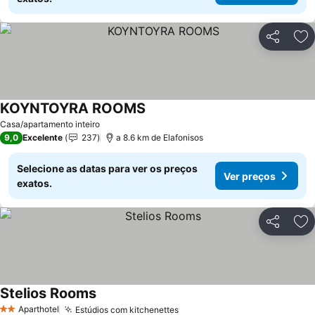
Partilhar
Ad
KOYNTOYRA ROOMS
Ver preços
Casa/apartamento inteiro
9,0
Excelente
237
a 8.6 km de Elafonisos
Selecione as datas para ver os preços
Ver preços
exatos.
Partilhar
Ad
Stelios Rooms
Ver preços
Aparthotel
Estúdios com kitchenettes
Ver preços
2 Estrelas