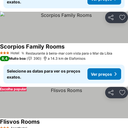
exatos.
Partilhar
Ad
Scorpios Family Rooms
Ver preços
Hotel
Restaurante à beira-mar com vista para o Mar da Líbia
Ver pr
3 Estrelas
8,4
Muito boa
390
a 14.3 km de Elafonisos
Selecione as datas para ver os preços
Ver preços
exatos.
Escolha popular
Partilhar
Ad
Flisvos Rooms
Ver preços