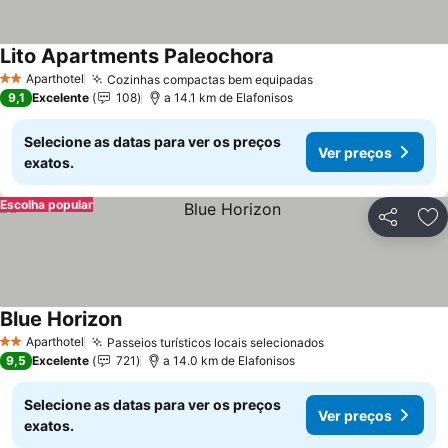
Lito Apartments Paleochora
Ver preços
Aparthotel
Cozinhas compactas bem equipadas
Ver preços
2 Estrelas
9,1
Excelente
108
a 14.1 km de Elafonisos
Selecione as datas para ver os preços
Ver preços
exatos.
Escolha popular
Partilhar
Ad
Blue Horizon
Ver preços
Aparthotel
Passeios turísticos locais selecionados
Ver preços
2 Estrelas
9,5
Excelente
721
a 14.0 km de Elafonisos
Selecione as datas para ver os preços
Ver preços
exatos.