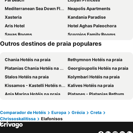
Mediterranean Sea Down Floor
Neapolis Apartments
Xasteria
Kandania Paradise
Aris Hotel
Hotel Aghas Paleochora
Savas Rooms
Scorpios Family Rooms
Outros destinos de praia populares
Glykeria Hotel
Serenity Hideaway
Chania Hotéis na praia
Rethymnon Hotéis na praia
Platanias Chania Hotéis na praia
Georgioupolis Hotéis na praia
Stalos Hotéis na praia
Kolymbari Hotéis na praia
Kissamos - Kastelli Hotéis na praia
Kalives Hotéis na praia
Agia Marina Hotéis na praia
Platanes - Platanias Rethymnon Hotéis na praia
Daratsos Hotéis na praia
Kavros Hotéis na praia
Plakias Hotéis na praia
Kalathas Hotéis na praia
Comparador de Hotéis
Europa
Grécia
Creta
Chrissoskalitissa
Elafonisos
Maleme Hotéis na praia
Skaleta Hotéis na praia
Adele Hotéis na praia
Almirida Hotéis na praia