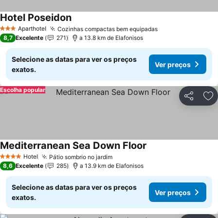
Hotel Poseidon
Ver preços
Aparthotel
Cozinhas compactas bem equipadas
Ver preços
3 Estrelas
8,7
Excelente
271
a 13.8 km de Elafonisos
Selecione as datas para ver os preços
Ver preços
exatos.
Escolha popular
Partilhar
Ad
Mediterranean Sea Down Floor
Ver preços
Hotel
Pátio sombrio no jardim
Ver preços
4 Estrelas
8,6
Excelente
285
a 13.9 km de Elafonisos
Selecione as datas para ver os preços
Ver preços
exatos.