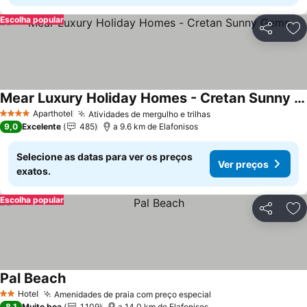
Escolha popular
Partilhar
Ad
Mear Luxury Holiday Homes - Cretan Sunny Gems
Ver preços
Aparthotel
Atividades de mergulho e trilhas
Ver preços
4 Estrelas
9,0
Excelente
485
a 9.6 km de Elafonisos
Selecione as datas para ver os preços
Ver preços
exatos.
Escolha popular
Partilhar
Ad
Pal Beach
Ver preços
Hotel
Amenidades de praia com preço especial
Ver preços
2 Estrelas
8,1
Muito boa
1.109
a 14.0 km de Elafonisos