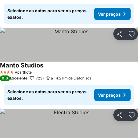
Selecione as datas para ver os preços
Ver preços
exatos.
Partilhar
Ad
Manto Studios
Ver preços
Aparthotel
4 Estrelas
9,6
Excelente
723
a 14.2 km de Elafonisos
Selecione as datas para ver os preços
Ver preços
exatos.
Partilhar
Ad