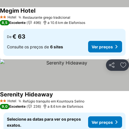
Megim Hotel
Ver preços
Hotel
Restaurante grego tradicional
Ver preços
2 Estrelas
8,5
Excelente
496
a 10.6 km de Elafonisos
€ 63
De
Consulte os preços de
6 sites
Ver preços
Partilhar
Ad
Serenity Hideaway
Ver preços
Hotel
Refúgio tranquilo em Kountoura Selino
Ver preços
2 Estrelas
9,0
Excelente
236
a 8.6 km de Elafonisos
Selecione as datas para ver os preços
Ver preços
exatos.