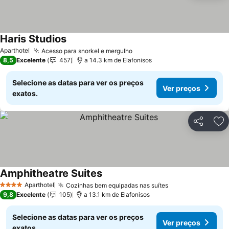
Haris Studios
Ver preços
Aparthotel
Acesso para snorkel e mergulho
Ver preços
8,5
Excelente
457
a 14.3 km de Elafonisos
Selecione as datas para ver os preços
Ver preços
exatos.
Partilhar
Ad
Amphitheatre Suites
Ver preços
Aparthotel
Cozinhas bem equipadas nas suítes
Ver preços
4 Estrelas
9,8
Excelente
105
a 13.1 km de Elafonisos
Selecione as datas para ver os preços
Ver preços
exatos.