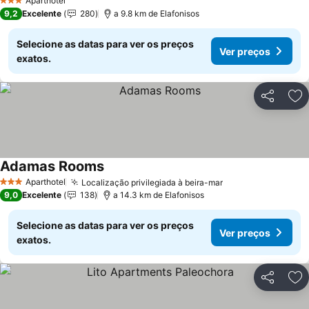
Aparthotel
3 Estrelas
9,2
Excelente
280
a 9.8 km de Elafonisos
Selecione as datas para ver os preços
Ver preços
exatos.
Partilhar
Ad
Adamas Rooms
Ver preços
Aparthotel
Localização privilegiada à beira-mar
Ver preços
3 Estrelas
9,0
Excelente
138
a 14.3 km de Elafonisos
Selecione as datas para ver os preços
Ver preços
exatos.
Partilhar
Ad