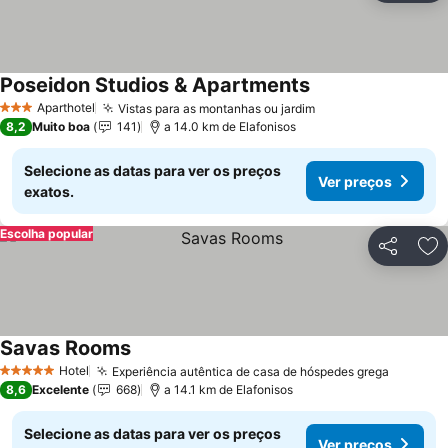
Poseidon Studios & Apartments
Ver preços
Aparthotel
Vistas para as montanhas ou jardim
Ver preços
3 Estrelas
8,2
Muito boa
141
a 14.0 km de Elafonisos
Selecione as datas para ver os preços
Ver preços
exatos.
Escolha popular
Partilhar
Ad
Savas Rooms
Ver preços
Hotel
Experiência autêntica de casa de hóspedes grega
Ver pre
5 Estrelas
8,6
Excelente
668
a 14.1 km de Elafonisos
Selecione as datas para ver os preços
Ver preços