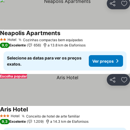
Partilhar
Ad
Neapolis Apartments
Ver preços
Hotel
Cozinhas compactas bem equipadas
Ver preços
2 Estrelas
9,0
Excelente
656
a 13.8 km de Elafonisos
Selecione as datas para ver os preços
Ver preços
exatos.
Escolha popular
Partilhar
Ad
Aris Hotel
Ver preços
Hotel
Conceito de hotel de arte familiar
Ver preços
3 Estrelas
9,3
Excelente
1.209
a 14.3 km de Elafonisos