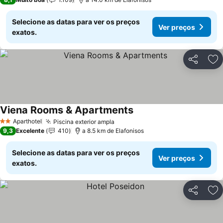
Selecione as datas para ver os preços
Ver preços
exatos.
Partilhar
Ad
Viena Rooms & Apartments
Ver preços
Aparthotel
Piscina exterior ampla
Ver preços
2 Estrelas
9,3
Excelente
410
a 8.5 km de Elafonisos
Selecione as datas para ver os preços
Ver preços
exatos.
Partilhar
Ad