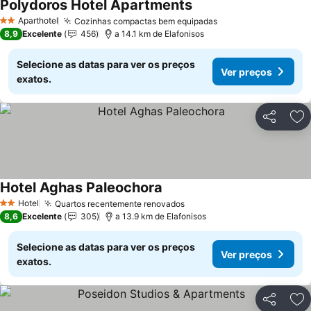
Polydoros Hotel Apartments
Ver preços
Aparthotel
Cozinhas compactas bem equipadas
Ver preços
2 Estrelas
8,9
Excelente
456
a 14.1 km de Elafonisos
Selecione as datas para ver os preços
Ver preços
exatos.
Partilhar
Ad
Hotel Aghas Paleochora
Ver preços
Hotel
Quartos recentemente renovados
Ver preços
2 Estrelas
8,6
Excelente
305
a 13.9 km de Elafonisos
Selecione as datas para ver os preços
Ver preços
exatos.
Partilhar
Ad