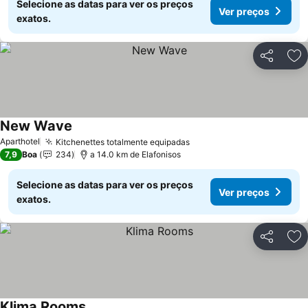
Selecione as datas para ver os preços
Ver preços
exatos.
Partilhar
Ad
New Wave
Ver preços
Aparthotel
Kitchenettes totalmente equipadas
Ver preços
7,9
Boa
234
a 14.0 km de Elafonisos
Selecione as datas para ver os preços
Ver preços
exatos.
Partilhar
Ad
Klima Rooms