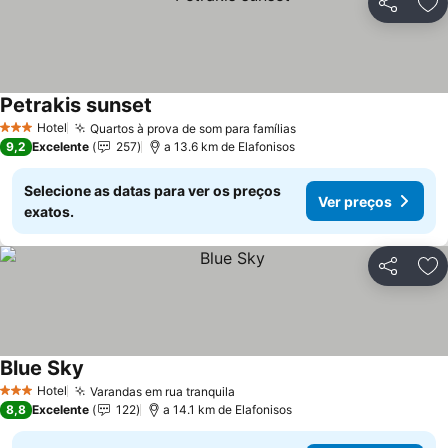
Partilhar
Ad
Petrakis sunset
Ver preços
Hotel
Quartos à prova de som para famílias
Ver preços
3 Estrelas
9,2
Excelente
257
a 13.6 km de Elafonisos
Selecione as datas para ver os preços
Ver preços
exatos.
Partilhar
Ad
Blue Sky
Ver preços
Hotel
Varandas em rua tranquila
Ver preços
3 Estrelas
8,8
Excelente
122
a 14.1 km de Elafonisos