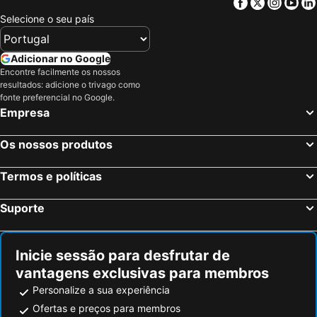
Facebook
Twitter
Insta
Yo
Missiria Hotéis na praia
Kalamaki Chania Hotéis na praia
Selecione o seu país
Akrotiri Hotéis na praia
Stavromenos Hotéis na praia
Gerani Hotéis na praia
Falassarna Hotéis na praia
Adicionar no Google
Kambos Pigis Hotéis na praia
Stavros Hotéis na praia
Encontre facilmente os nossos
resultados: adicione o trivago como
Kamissiana Hotéis na praia
Kournas Hotéis na praia
fonte preferencial no Google.
Empresa
Paleochora Hotéis na praia
Agia Roumeli Hotéis na praia
Chora Sfakion Hotéis na praia
Spilia Hotéis na praia
Os nossos produtos
Perivolia Hotéis na praia
Mirthios Hotéis na praia
Souda Hotéis na praia
Tavronitis Hotéis na praia
Termos e políticas
Drapanias Hotéis na praia
Rodakino Hotéis na praia
Suporte
Sougia Hotéis na praia
Fragokastelo Hotéis na praia
Inicie sessão para desfrutar de
vantagens exclusivas para membros
Personalize a sua experiência
Ofertas e preços para membros