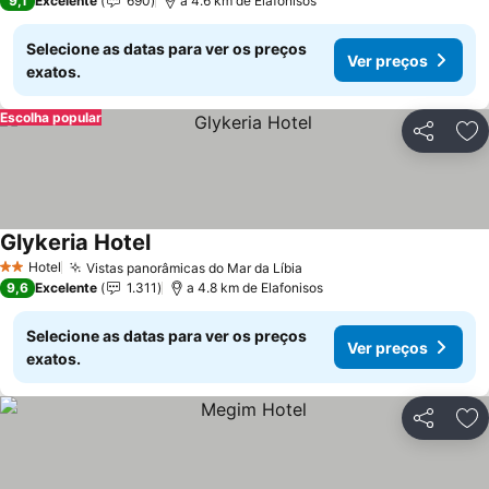
9,1
Excelente
690
a 4.6 km de Elafonisos
Selecione as datas para ver os preços
Ver preços
exatos.
Escolha popular
Partilhar
Ad
Glykeria Hotel
Ver preços
Hotel
Vistas panorâmicas do Mar da Líbia
Ver preços
2 Estrelas
9,6
Excelente
1.311
a 4.8 km de Elafonisos
Selecione as datas para ver os preços
Ver preços
exatos.
Partilhar
Ad