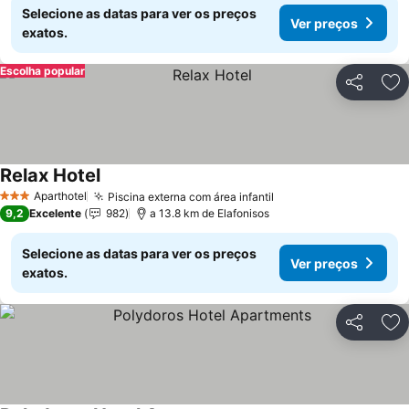
Selecione as datas para ver os preços
Ver preços
exatos.
Escolha popular
Partilhar
Ad
Relax Hotel
Ver preços
Aparthotel
Piscina externa com área infantil
Ver preços
3 Estrelas
9,2
Excelente
982
a 13.8 km de Elafonisos
Selecione as datas para ver os preços
Ver preços
exatos.
Partilhar
Ad