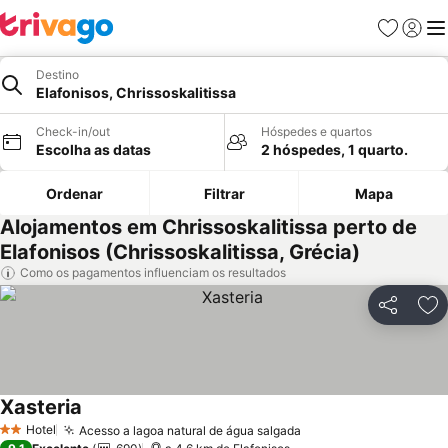
Favoritos
Iniciar
Me
Destino
Elafonisos, Chrissoskalitissa
Check-in/out
Hóspedes e quartos
Escolha as datas
2 hóspedes, 1 quarto.
Ordenar
Filtrar
Mapa
Alojamentos em Chrissoskalitissa perto de
Elafonisos (Chrissoskalitissa, Grécia)
Como os pagamentos influenciam os resultados
Partilhar
Ad
Xasteria
Ver preços
Hotel
Acesso a lagoa natural de água salgada
Ver preços
2 Estrelas