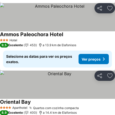
Partilhar
Ad
Ammos Paleochora Hotel
Ver preços
Hotel
3 Estrelas
9,5
Excelente
453
a 13.9 km de Elafonisos
Selecione as datas para ver os preços
Ver preços
exatos.
Partilhar
Ad
Oriental Bay
Ver preços
Aparthotel
Quartos com cozinha compacta
Ver preços
4 Estrelas
8,9
Excelente
400
a 14.4 km de Elafonisos