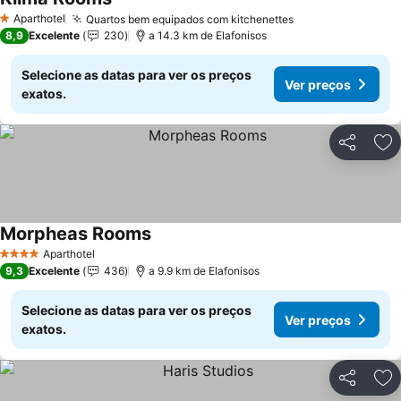
Ver preços
Aparthotel
Quartos bem equipados com kitchenettes
Ver preços
1 Estrelas
8,9
Excelente
230
a 14.3 km de Elafonisos
Selecione as datas para ver os preços
Ver preços
exatos.
Partilhar
Ad
Morpheas Rooms
Ver preços
Aparthotel
4 Estrelas
9,3
Excelente
436
a 9.9 km de Elafonisos
Selecione as datas para ver os preços
Ver preços
exatos.
Partilhar
Ad