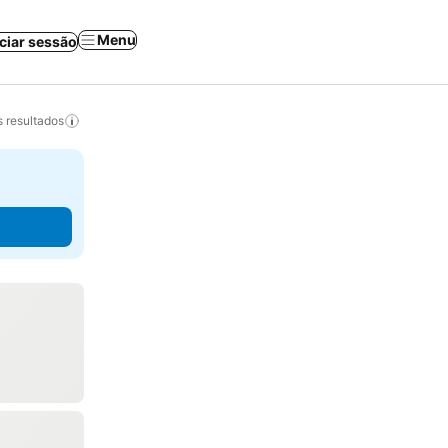
Menu
iciar sessão
 resultados