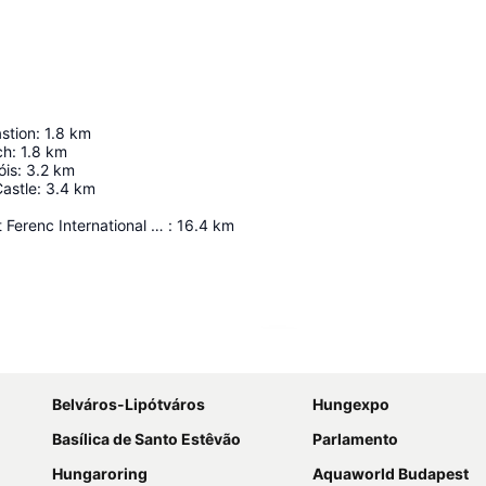
stion
:
1.8
km
ch
:
1.8
km
óis
:
3.2
km
astle
:
3.4
km
Budapest Liszt Ferenc International Airport
:
16.4
km
Ampliar mapa
Belváros-Lipótváros
Hungexpo
Basílica de Santo Estêvão
Parlamento
Hungaroring
Aquaworld Budapest