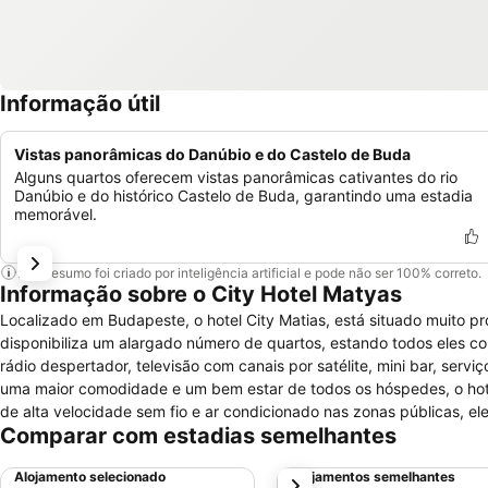
Informação útil
Vistas panorâmicas do Danúbio e do Castelo de Buda
Alguns quartos oferecem vistas panorâmicas cativantes do rio
Danúbio e do histórico Castelo de Buda, garantindo uma estadia
memorável.
Este resumo foi criado por inteligência artificial e pode não ser 100% correto.
Informação sobre o City Hotel Matyas
Localizado em Budapeste, o hotel City Matias, está situado muito 
disponibiliza um alargado número de quartos, estando todos eles c
rádio despertador, televisão com canais por satélite, mini bar, servi
uma maior comodidade e um bem estar de todos os hóspedes, o hote
de alta velocidade sem fio e ar condicionado nas zonas públicas, el
Comparar com estadias semelhantes
pequeno almoço buffet, funcionários com conhecimentos linguístic
de lazer e relaxe, o hotel disponibiliza ainda nas proximidades pesca
Alojamento selecionado
Alojamentos semelhantes
próximo
de animais de estimação de pequeno porte.