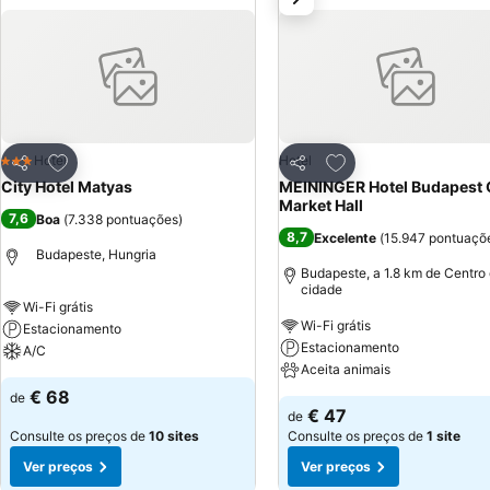
Adicionar aos favoritos
Adicionar aos favor
Hotel
Hotel
3 Estrelas
Partilhar
Partilhar
City Hotel Matyas
MEININGER Hotel Budapest 
Market Hall
7,6
Boa
(
7.338 pontuações
)
8,7
Excelente
(
15.947 pontuaçõ
Budapeste, Hungria
Budapeste, a 1.8 km de Centro
cidade
Wi-Fi grátis
Wi-Fi grátis
Estacionamento
Estacionamento
A/C
Aceita animais
€ 68
de
€ 47
de
Consulte os preços de
10 sites
Consulte os preços de
1 site
Ver preços
Ver preços