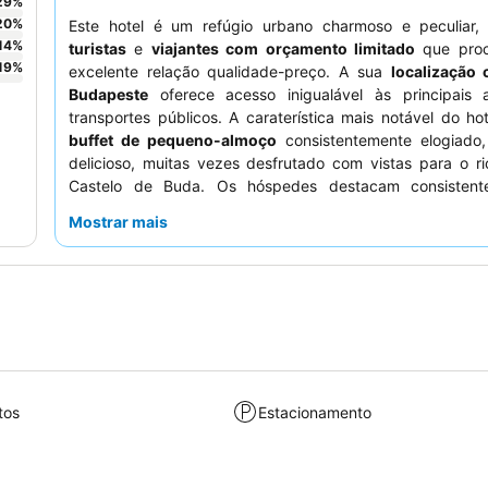
29
%
20
%
Este hotel é um refúgio urbano charmoso e peculiar, 
14
%
turistas
e
viajantes com orçamento limitado
que pro
19
%
excelente relação qualidade-preço. A sua
localização 
Budapeste
oferece acesso inigualável às principais 
transportes públicos. A caraterística mais notável do ho
buffet de pequeno-almoço
consistentemente elogiado,
delicioso, muitas vezes desfrutado com vistas para o r
Castelo de Buda. Os hóspedes destacam consistent
funcionários simpáticos e prestativos
e as amplas 
Mostrar mais
pequeno-almoço. Para uma experiência mais tranquil
quarto virado para o jardim. Tenha em atenção que o hotel
escadarias e um elevador antigo e pequeno, o que po
consideração para hóspedes com problemas de mobilidad
tos
Estacionamento