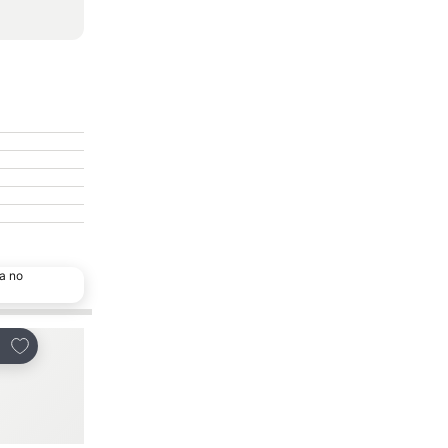
a no
Adicionar aos favoritos
Adicionar aos favor
tilhar
Partilhar