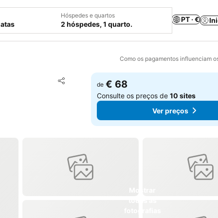
Hóspedes e quartos
PT · €
In
datas
2 hóspedes, 1 quarto.
Como os pagamentos influenciam os
Adicionar aos favoritos
€ 68
de
Partilhar
Consulte os preços de
10 sites
Ver preços