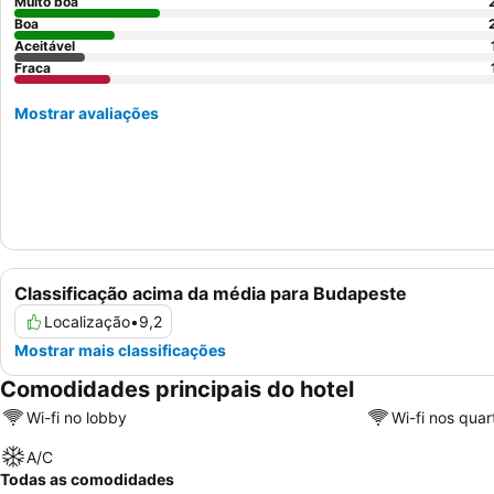
Muito boa
Boa
Aceitável
Fraca
Mostrar avaliações
Classificação acima da média para Budapeste
Localização
•
9,2
Mostrar mais classificações
Comodidades principais do hotel
Wi-fi no lobby
Wi-fi nos quar
A/C
Todas as comodidades