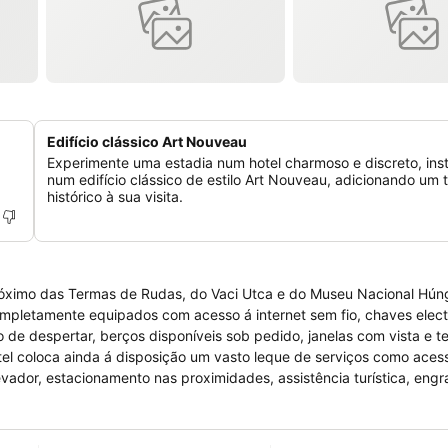
Edifício clássico Art Nouveau
Experimente uma estadia num hotel charmoso e discreto, ins
num edifício clássico de estilo Art Nouveau, adicionando um 
histórico à sua visita.
próximo das Termas de Rudas, do Vaci Utca e do Museu Nacional Húng
ompletamente equipados com acesso á internet sem fio, chaves elect
ço de despertar, berços disponíveis sob pedido, janelas com vista e t
l coloca ainda á disposição um vasto leque de serviços como acess
evador, estacionamento nas proximidades, assistência turística, engr
os e cofre na recepção com atendimento 24h. Para desfrutar de lon
, actividades de natação e aluguer de bicicletas. Este hotel autoriza