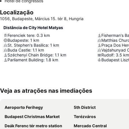
Hotel de congressos
Localização
1056, Budapeste, Március 15. tér 8, Hungria
Distância de City Hotel Matyas
Ferenciek tere
:
0.3
km
Fisherman's Ba
Budapeste
:
1
km
Matthias Chur
St. Stephen's Basilica
:
1
km
Praça Dos Her
Buda Castle
:
1.1
km
Vajdahunyad C
Széchenyi Chain Bridge
:
1.1
km
Rudolf
:
3.5
km
Parliament Building
:
1.8
km
Veja as atrações nas imediações
Aeroporto Ferihegy
5th District
Budapest Christmas Market
Terézváros
Deák Ferenc tér metro station
Mercado Central