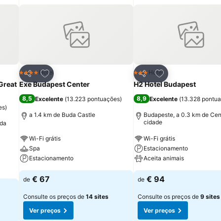
itos
Adicionar aos favoritos
Adicionar aos fav
Hotel
Hotel
4 Estrelas
3 Estrelas
Partilhar
Partilhar
Great
Exe Budapest Center
H2 Hotel Budapest
8,5
8,9
Excelente
(
13.223 pontuações
)
Excelente
(
13.328 pontu
es
)
a 1.4 km de Buda Castle
Budapeste, a 0.3 km de Cen
cidade
 da
Wi-Fi grátis
Wi-Fi grátis
Spa
Estacionamento
Estacionamento
Aceita animais
€ 67
€ 94
de
de
Consulte os preços de
14 sites
Consulte os preços de
9 sites
Ver preços
Ver preços