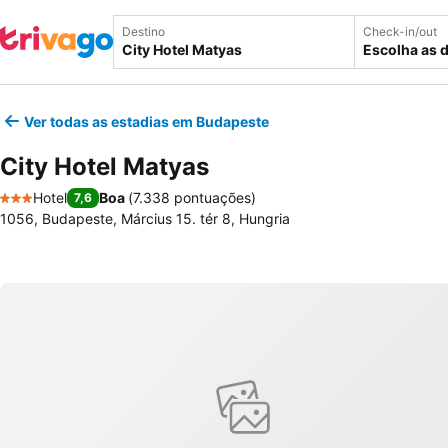
Destino
Check-in/out
Escolha as 
Ver todas as estadias em Budapeste
City Hotel Matyas
Hotel
Boa
(
7.338 pontuações
)
7,6
3 Estrelas
1056, Budapeste, Március 15. tér 8, Hungria