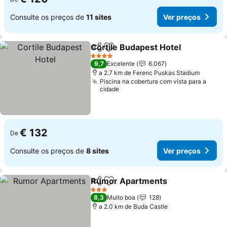
Consulte os preços de
11 sites
Ver preços
Cortile Budapest Hotel
Partilhar
Adicionar aos favoritos
4 Estrelas
9,7
Excelente
6.067
a 2.7 km de Ferenc Puskas Stadium
Piscina na cobertura com vista para a
cidade
€ 132
De
Consulte os preços de
8 sites
Ver preços
Rumor Apartments
Partilhar
Adicionar aos favoritos
3 Estrelas
8,3
Muito boa
128
a 2.0 km de Buda Castle