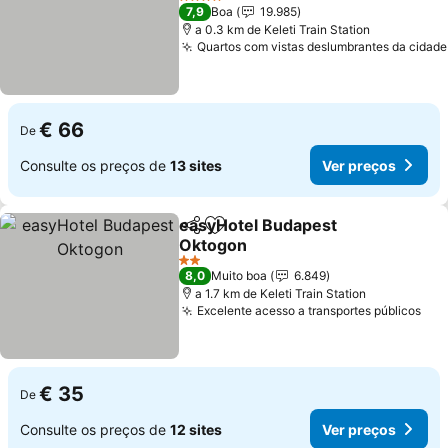
4 Estrelas
7,9
Boa
19.985
a 0.3 km de Keleti Train Station
Quartos com vistas deslumbrantes da cidade
€ 66
De
Consulte os preços de
13 sites
Ver preços
easyHotel Budapest
Partilhar
Adicionar aos favoritos
Oktogon
2 Estrelas
8,0
Muito boa
6.849
a 1.7 km de Keleti Train Station
Excelente acesso a transportes públicos
€ 35
De
Consulte os preços de
12 sites
Ver preços