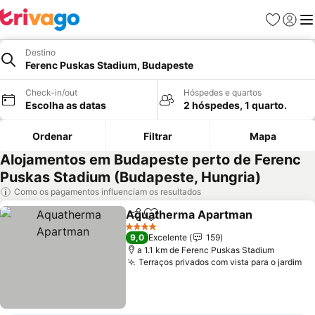
Favoritos
Iniciar
Me
Destino
Ferenc Puskas Stadium, Budapeste
Check-in/out
Hóspedes e quartos
Escolha as datas
2 hóspedes, 1 quarto.
Ordenar
Filtrar
Mapa
Alojamentos em Budapeste perto de Ferenc
Puskas Stadium (Budapeste, Hungria)
Como os pagamentos influenciam os resultados
Aquatherma Apartman
Partilhar
Adicionar aos favoritos
4 Estrelas
9,0
Excelente
159
a 1.1 km de Ferenc Puskas Stadium
Terraços privados com vista para o jardim