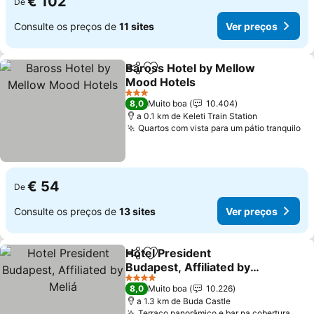
€ 102
De
Consulte os preços de
11 sites
Ver preços
Baross Hotel by Mellow
Partilhar
Adicionar aos favoritos
Mood Hotels
3 Estrelas
8,0
Muito boa
10.404
a 0.1 km de Keleti Train Station
Quartos com vista para um pátio tranquilo
€ 54
De
Consulte os preços de
13 sites
Ver preços
Hotel President
Partilhar
Adicionar aos favoritos
Budapest, Affiliated by
Meliá
4 Estrelas
8,0
Muito boa
10.226
a 1.3 km de Buda Castle
Terraço panorâmico e bar na cobertura