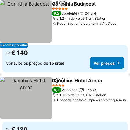
Corinthia Budapest
Partilhar
Adicionar aos favoritos
5 Estrelas
9,2
Excelente
24.814
a 1.2 km de Keleti Train Station
Royal Spa, uma obra-prima Art Deco
Escolha popular
€ 140
De
Consulte os preços de
15 sites
Ver preços
Danubius Hotel Arena
Partilhar
Adicionar aos favoritos
4 Estrelas
8,2
Muito boa
17.833
a 1.6 km de Keleti Train Station
Hospeda atletas olímpicos com frequência
€ 120
De