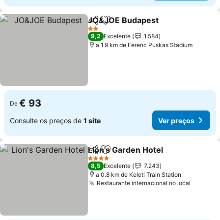
JO&JOE Budapest
Partilhar
Adicionar aos favoritos
2 Estrelas
9,2
Excelente
1.584
a 1.9 km de Ferenc Puskas Stadium
€ 93
De
Consulte os preços de
1 site
Ver preços
Lion's Garden Hotel
Partilhar
Adicionar aos favoritos
4 Estrelas
8,5
Excelente
7.243
a 0.8 km de Keleti Train Station
Restaurante internacional no local