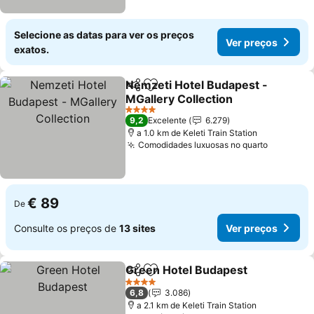
Selecione as datas para ver os preços
Ver preços
exatos.
Nemzeti Hotel Budapest -
Partilhar
Adicionar aos favoritos
MGallery Collection
4 Estrelas
9,2
Excelente
6.279
a 1.0 km de Keleti Train Station
Comodidades luxuosas no quarto
€ 89
De
Consulte os preços de
13 sites
Ver preços
Green Hotel Budapest
Partilhar
Adicionar aos favoritos
4 Estrelas
6,8
3.086
a 2.1 km de Keleti Train Station