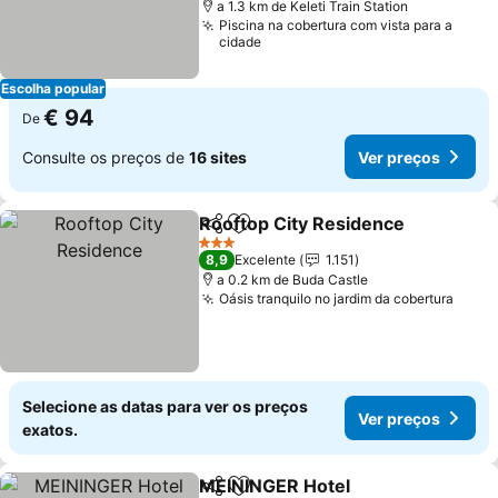
a 1.3 km de Keleti Train Station
Piscina na cobertura com vista para a
cidade
Escolha popular
€ 94
De
Consulte os preços de
16 sites
Ver preços
Rooftop City Residence
Partilhar
Adicionar aos favoritos
3 Estrelas
8,9
Excelente
1.151
a 0.2 km de Buda Castle
Oásis tranquilo no jardim da cobertura
Selecione as datas para ver os preços
Ver preços
exatos.
MEININGER Hotel
Partilhar
Adicionar aos favoritos