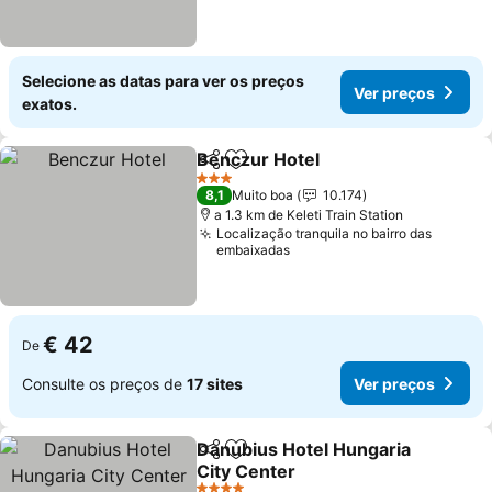
Selecione as datas para ver os preços
Ver preços
exatos.
Benczur Hotel
Partilhar
Adicionar aos favoritos
3 Estrelas
8,1
Muito boa
10.174
a 1.3 km de Keleti Train Station
Localização tranquila no bairro das
embaixadas
€ 42
De
Consulte os preços de
17 sites
Ver preços
Danubius Hotel Hungaria
Partilhar
Adicionar aos favoritos
City Center