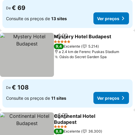
€ 69
De
Consulte os preços de
13 sites
Ver preços
Mystery Hotel Budapest
Partilhar
Adicionar aos favoritos
5 Estrelas
9,4
Excelente
5.214
a 2.4 km de Ferenc Puskas Stadium
Oásis do Secret Garden Spa
€ 108
De
Consulte os preços de
11 sites
Ver preços
Continental Hotel
Partilhar
Adicionar aos favoritos
Budapest
4 Estrelas
8,8
Excelente
36.300