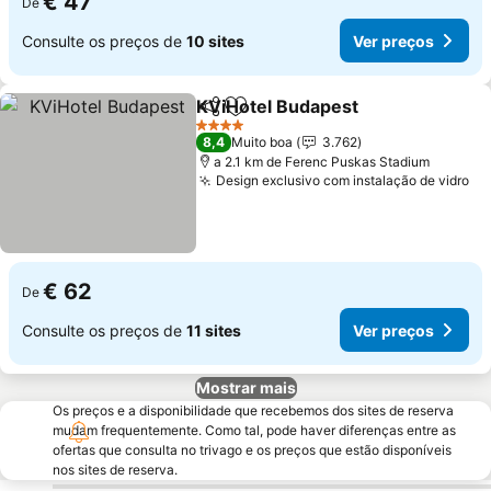
€ 47
De
Consulte os preços de
10 sites
Ver preços
KViHotel Budapest
Partilhar
Adicionar aos favoritos
4 Estrelas
8,4
Muito boa
3.762
a 2.1 km de Ferenc Puskas Stadium
Design exclusivo com instalação de vidro
€ 62
De
Consulte os preços de
11 sites
Ver preços
Mostrar mais
Os preços e a disponibilidade que recebemos dos sites de reserva
mudam frequentemente. Como tal, pode haver diferenças entre as
ofertas que consulta no trivago e os preços que estão disponíveis
nos sites de reserva.