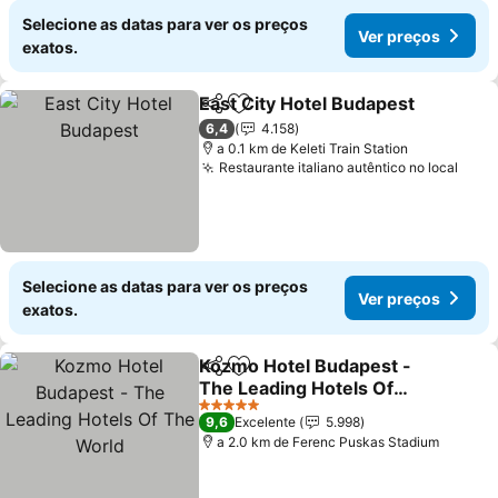
Selecione as datas para ver os preços
Ver preços
exatos.
East City Hotel Budapest
Partilhar
Adicionar aos favoritos
6,4
4.158
a 0.1 km de Keleti Train Station
Restaurante italiano autêntico no local
Selecione as datas para ver os preços
Ver preços
exatos.
Kozmo Hotel Budapest -
Partilhar
Adicionar aos favoritos
The Leading Hotels Of
The World
5 Estrelas
9,6
Excelente
5.998
a 2.0 km de Ferenc Puskas Stadium