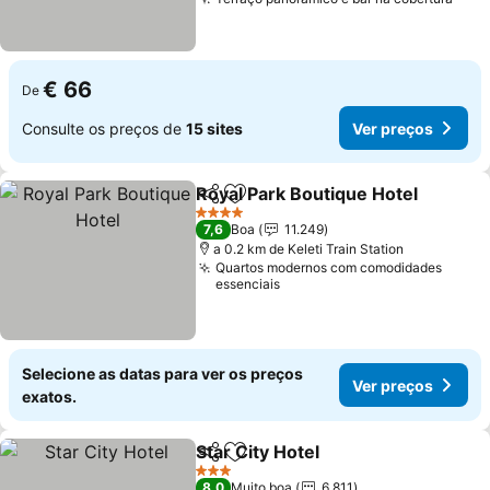
€ 66
De
Consulte os preços de
15 sites
Ver preços
Royal Park Boutique Hotel
Partilhar
Adicionar aos favoritos
4 Estrelas
7,6
Boa
11.249
a 0.2 km de Keleti Train Station
Quartos modernos com comodidades
essenciais
Selecione as datas para ver os preços
Ver preços
exatos.
Star City Hotel
Partilhar
Adicionar aos favoritos
3 Estrelas
8,0
Muito boa
6.811