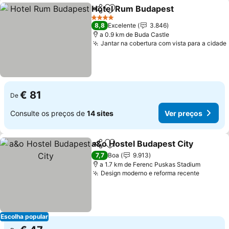
Hotel Rum Budapest
Partilhar
Adicionar aos favoritos
4 Estrelas
8,8
Excelente
3.846
a 0.9 km de Buda Castle
Jantar na cobertura com vista para a cidade
€ 81
De
Consulte os preços de
14 sites
Ver preços
a&o Hostel Budapest City
Partilhar
Adicionar aos favoritos
7,7
Boa
9.913
a 1.7 km de Ferenc Puskas Stadium
Design moderno e reforma recente
Escolha popular