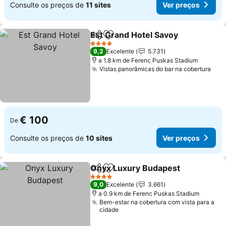
Consulte os preços de
11 sites
Ver preços
Est Grand Hotel Savoy
Partilhar
Adicionar aos favoritos
4 Estrelas
9,2
Excelente
5.731
a 1.8 km de Ferenc Puskas Stadium
Vistas panorâmicas do bar na cobertura
€ 100
De
Consulte os preços de
10 sites
Ver preços
Onyx Luxury Budapest
Partilhar
Adicionar aos favoritos
4 Estrelas
9,0
Excelente
3.661
a 0.9 km de Ferenc Puskas Stadium
Bem-estar na cobertura com vista para a
cidade