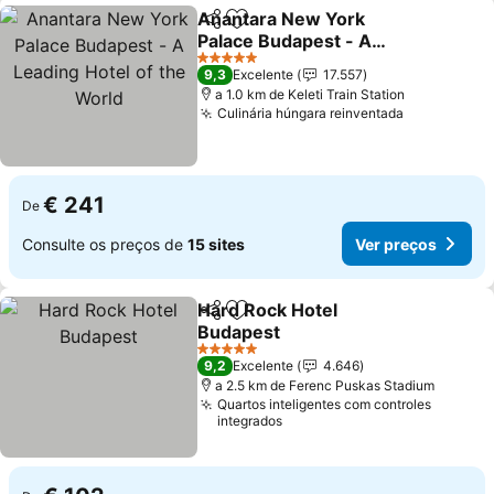
Anantara New York
Partilhar
Adicionar aos favoritos
Palace Budapest - A
Leading Hotel of the
5 Estrelas
9,3
Excelente
17.557
World
a 1.0 km de Keleti Train Station
Culinária húngara reinventada
€ 241
De
Consulte os preços de
15 sites
Ver preços
Hard Rock Hotel
Partilhar
Adicionar aos favoritos
Budapest
5 Estrelas
9,2
Excelente
4.646
a 2.5 km de Ferenc Puskas Stadium
Quartos inteligentes com controles
integrados