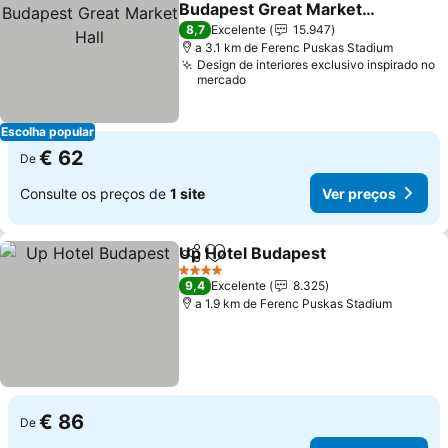
Budapest Great Market
Hall
8,7
Excelente
15.947
a 3.1 km de Ferenc Puskas Stadium
Design de interiores exclusivo inspirado no
mercado
Escolha popular
€ 62
De
Consulte os preços de
1 site
Ver preços
Up Hotel Budapest
Partilhar
Adicionar aos favoritos
4 Estrelas
9,4
Excelente
8.325
a 1.9 km de Ferenc Puskas Stadium
€ 86
De