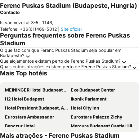
Ferenc Puskas Stadium (Budapeste, Hungria)
Contacto
Istvánmezei út 3-5
,
1146
,
Telefone
:
+36(61)469-5012
|
Site oficial
Perguntas frequentes sobre Ferenc Puskas
Stadium
O que faz com que Ferenc Puskas Stadium seja popular em
Budapeste?
Que alojamentos existem perto de Ferenc Puskas Stadium?
Quais outras atrações existem perto de Ferenc Puskas Stadium?
Mais Top hotéis
MEININGER Hotel Budapest Great Market Hall
Exe Budapest Center
H2 Hotel Budapest
Ikonik Parlament
Hotel President Budapest, Affiliated by Meliá
Hotel City Inn
Eurostars Ambassador
Eurostars Palazzo Zichy
Benczur Hotel
Mercure Budapest Castle Hill
Mais atrações - Ferenc Puskas Stadium
NH Collection Budapest City Center
InterContinental Budapest by IHG