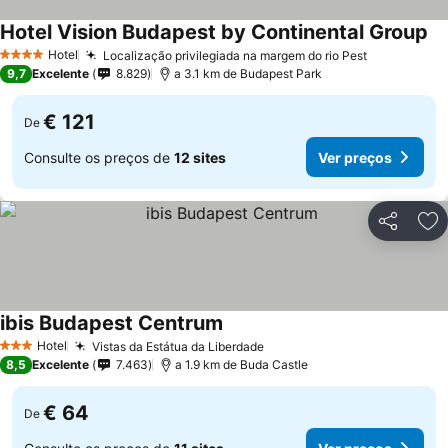
Hotel Vision Budapest by Continental Group
Ve
Hotel
Localização privilegiada na margem do rio Pest
Ver preços
4 Estrelas
9,7
Excelente
8.829
a 3.1 km de Budapest Park
€ 121
De
Consulte os preços de
12 sites
Ver preços
Partilhar
Ad
ibis Budapest Centrum
Ver preços
Hotel
Vistas da Estátua da Liberdade
Ver preços
3 Estrelas
8,5
Excelente
7.463
a 1.9 km de Buda Castle
€ 64
De