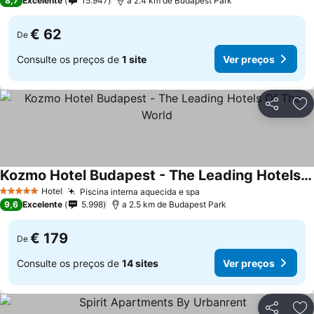
8,7
Excelente
15.947
a 2.4 km de Budapest Park
€ 62
De
Consulte os preços de
1 site
Ver preços
Partilhar
Ad
Kozmo Hotel Budapest - The Leading Hotels Of The World
Ver preços
Hotel
Piscina interna aquecida e spa
Ver preços
5 Estrelas
9,6
Excelente
5.998
a 2.5 km de Budapest Park
€ 179
De
Consulte os preços de
14 sites
Ver preços