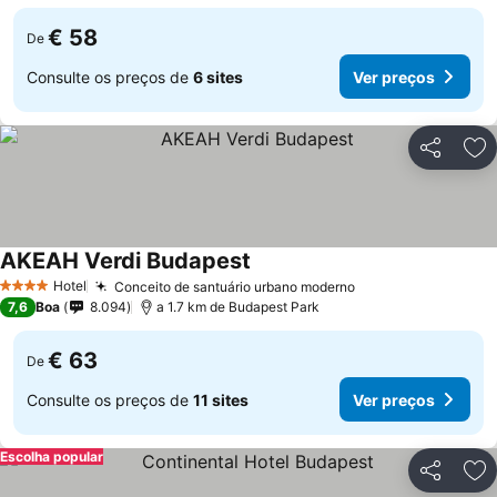
€ 58
De
Consulte os preços de
6 sites
Ver preços
Partilhar
Ad
AKEAH Verdi Budapest
Ver preços
Hotel
Conceito de santuário urbano moderno
Ver preços
4 Estrelas
7,6
Boa
8.094
a 1.7 km de Budapest Park
€ 63
De
Consulte os preços de
11 sites
Ver preços
Escolha popular
Partilhar
Ad