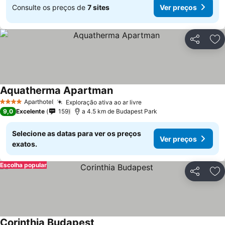
Consulte os preços de
7 sites
Ver preços
Partilhar
Ad
Aquatherma Apartman
Ver preços
Aparthotel
Exploração ativa ao ar livre
Ver preços
4 Estrelas
9,0
Excelente
159
a 4.5 km de Budapest Park
Selecione as datas para ver os preços
Ver preços
exatos.
Escolha popular
Partilhar
Ad
Corinthia Budapest