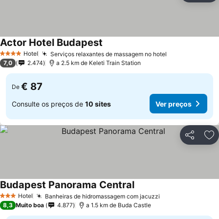
Actor Hotel Budapest
Ver preços
Hotel
Serviços relaxantes de massagem no hotel
Ver preços
4 Estrelas
7,0
2.474
a 2.5 km de Keleti Train Station
€ 87
De
Consulte os preços de
10 sites
Ver preços
Partilhar
Ad
Budapest Panorama Central
Ver preços
Hotel
Banheiras de hidromassagem com jacuzzi
Ver preços
3 Estrelas
8,3
Muito boa
4.877
a 1.5 km de Buda Castle