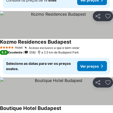
Consulte os preços de
11 sites
Ver preços
Partilhar
Ad
Kozmo Residences Budapest
Ver preços
Hotel
Acesso exclusivo a spa e bem-estar
Ver preços
5 Estrelas
9,5
Excelente
558
a 2.5 km de Budapest Park
Selecione as datas para ver os preços
Ver preços
exatos.
Partilhar
Ad
Boutique Hotel Budapest
Ver preços