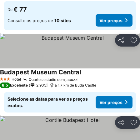
€ 77
De
Consulte os preços de
10 sites
Ver preços
Partilhar
Ad
Budapest Museum Central
Ver preços
Hotel
Quartos estúdio com jacuzzi
Ver preços
3 Estrelas
8,5
Excelente
2.905
a 1.7 km de Buda Castle
Selecione as datas para ver os preços
Ver preços
exatos.
Partilhar
Ad