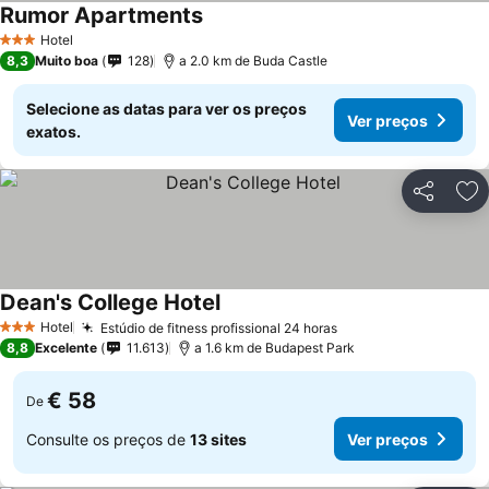
Rumor Apartments
Ver preços
Hotel
3 Estrelas
8,3
Muito boa
128
a 2.0 km de Buda Castle
Selecione as datas para ver os preços
Ver preços
exatos.
Partilhar
Ad
Dean's College Hotel
Ver preços
Hotel
Estúdio de fitness profissional 24 horas
Ver preços
3 Estrelas
8,8
Excelente
11.613
a 1.6 km de Budapest Park
€ 58
De
Consulte os preços de
13 sites
Ver preços