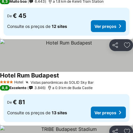
8,3
Muito boa
6.443
a 1.8 km de Keleti Train Station
€ 45
De
Consulte os preços de
12 sites
Ver preços
Partilhar
Ad
Hotel Rum Budapest
Ver preços
Hotel
Vistas panorâmicas do SOLID Sky Bar
Ver preços
4 Estrelas
8,8
Excelente
3.846
a 0.9 km de Buda Castle
€ 81
De
Consulte os preços de
13 sites
Ver preços