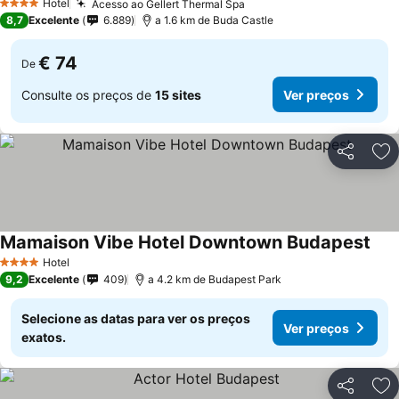
Hotel
Acesso ao Gellert Thermal Spa
Ver preços
4 Estrelas
8,7
Excelente
6.889
a 1.6 km de Buda Castle
€ 74
De
Consulte os preços de
15 sites
Ver preços
Partilhar
Ad
Mamaison Vibe Hotel Downtown Budapest
Ver 
Hotel
4 Estrelas
9,2
Excelente
409
a 4.2 km de Budapest Park
Selecione as datas para ver os preços
Ver preços
exatos.
Partilhar
Ad