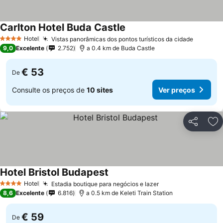
Carlton Hotel Buda Castle
Ver preços
Hotel
Vistas panorâmicas dos pontos turísticos da cidade
Ver pre
4 Estrelas
9,0
Excelente
2.752
a 0.4 km de Buda Castle
€ 53
De
Consulte os preços de
10 sites
Ver preços
Partilhar
Ad
Hotel Bristol Budapest
Ver preços
Hotel
Estadia boutique para negócios e lazer
Ver preços
4 Estrelas
8,6
Excelente
6.816
a 0.5 km de Keleti Train Station
€ 59
De