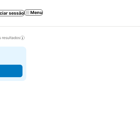
Menu
iciar sessão
 resultados