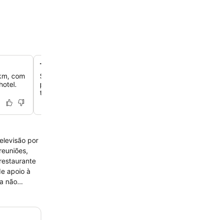
Taverna à la carte de alta gastronomia
 km, com
Saboreie a culinária grega e internacional de alta qualid
hotel.
pratos exclusivos como pilaf de cordeiro e peixe fresc
terraço romântico ao pôr do sol.
elevisão por
reuniões,
 restaurante
de apoio à
ra não