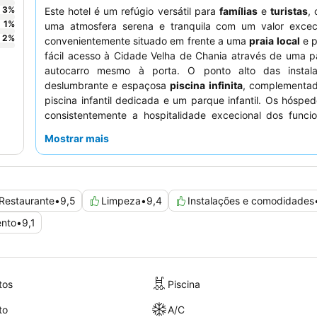
3
%
Este hotel é um refúgio versátil para
famílias
e
turistas
,
1
%
uma atmosfera serena e tranquila com um valor exceci
2
%
convenientemente situado em frente a uma
praia local
e p
fácil acesso à Cidade Velha de Chania através de uma 
autocarro mesmo à porta. O ponto alto das instal
deslumbrante e espaçosa
piscina infinita
, complementa
piscina infantil dedicada e um parque infantil. Os hóspe
consistentemente a hospitalidade excecional dos funcio
buffet de pequeno-almoço
altamente avaliado, que apr
Mostrar mais
grande variedade de opções frescas e de qualidade
experiência verdadeiramente relaxante com vistas pa
considere reservar um quarto com
vista para o mar
.
Restaurante
•
9,5
Limpeza
•
9,4
Instalações e comodidades
ento
•
9,1
tos
Piscina
to
A/C