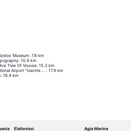
nizelos 'Museum
:
7.8
km
pography
:
10.9
km
ive Tree Of Vouves
:
15.3
km
Chania International Airport "Ioannis Daskalogiannis"
:
17.9
km
s
:
18.4
km
Ampliar mapa
hania
Elafonissi
Agia Marina