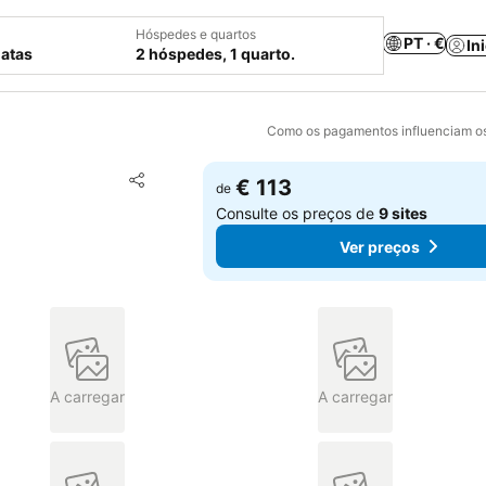
Hóspedes e quartos
PT · €
In
datas
2 hóspedes, 1 quarto.
Como os pagamentos influenciam os
Adicionar aos favoritos
€ 113
de
Partilhar
Consulte os preços de
9 sites
Ver preços
A carregar
A carregar