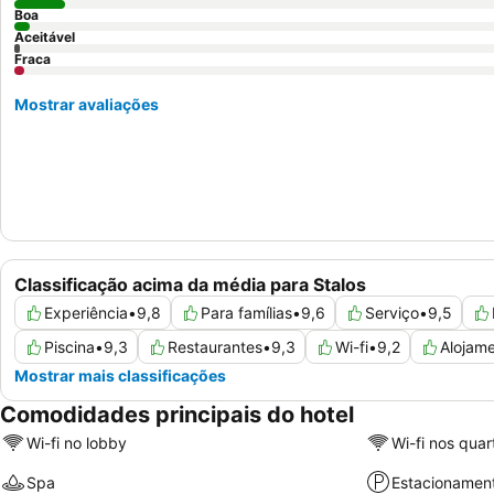
Boa
Aceitável
Fraca
Mostrar avaliações
Classificação acima da média para Stalos
Experiência
•
9,8
Para famílias
•
9,6
Serviço
•
9,5
Piscina
•
9,3
Restaurantes
•
9,3
Wi-fi
•
9,2
Alojam
Mostrar mais classificações
Comodidades principais do hotel
Wi-fi no lobby
Wi-fi nos quar
Spa
Estacionamen