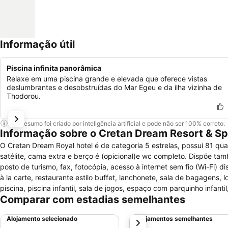
Informação útil
Piscina infinita panorâmica
Relaxe em uma piscina grande e elevada que oferece vistas
deslumbrantes e desobstruídas do Mar Egeu e da ilha vizinha de
Thodorou.
Este resumo foi criado por inteligência artificial e pode não ser 100% correto.
Informação sobre o Cretan Dream Resort & S
O Cretan Dream Royal hotel é de categoria 5 estrelas, possui 81 qua
satélite, cama extra e berço é (opicional)e wc completo. Dispõe t
posto de turismo, fax, fotocópia, acesso à internet sem fio (Wi-Fi) 
à la carte, restaurante estilo buffet, lanchonete, sala de bagagens, l
piscina, piscina infantil, sala de jogos, espaço com parquinho infanti
Comparar com estadias semelhantes
fumantes e de estacionamento privado disponível no local.
Alojamento selecionado
Alojamentos semelhantes
próximo