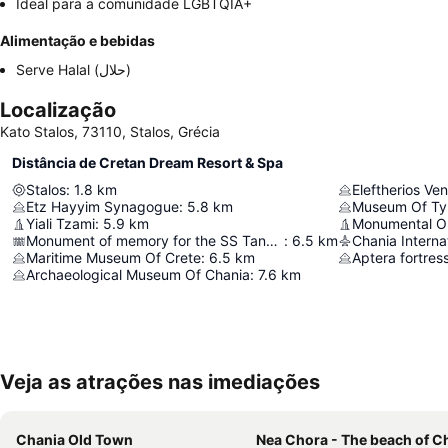
Ideal para a comunidade LGBTQIA+
Alimentação e bebidas
Serve Halal (حلال)
Localização
Kato Stalos, 73110, Stalos, Grécia
Distância de Cretan Dream Resort & Spa
Stalos
:
1.8
km
Eleftherios Ve
Etz Hayyim Synagogue
:
5.8
km
Museum Of Ty
Yiali Tzami
:
5.9
km
Monumental Ol
Monument of memory for the SS Tanais.
:
6.5
km
Maritime Museum Of Crete
:
6.5
km
Aptera fortres
Archaeological Museum Of Chania
:
7.6
km
Veja as atrações nas imediações
Chania Old Town
Nea Chora - The beach of C