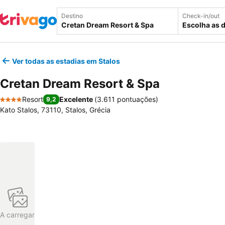
Destino
Check-in/out
Escolha as 
Ver todas as estadias em Stalos
Cretan Dream Resort & Spa
Resort
Excelente
(
3.611 pontuações
)
9,2
4 Estrelas
Kato Stalos, 73110, Stalos, Grécia
A carregar