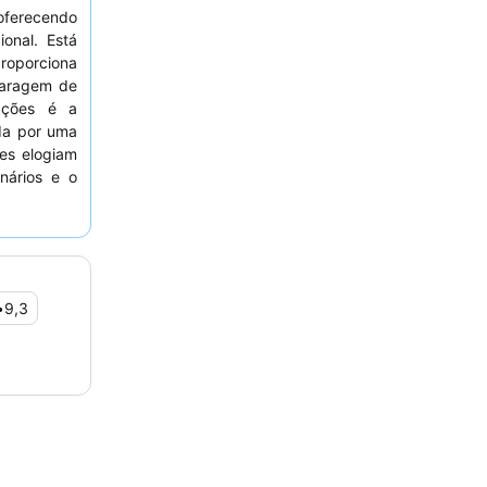
 oferecendo
onal. Está
roporciona
paragem de
ações é a
da por uma
des elogiam
nários e o
esenta uma
. Para uma
norâmicas,
•
9,3