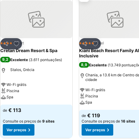
Adicionar aos favoritos
Adicionar aos favor
Resort
Hotel
4 Estrelas
5 Estrelas
Partilhar
Partilhar
Cretan Dream Resort & Spa
Kiani Beach Resort Family Al
Inclusive
9,2
Excelente
(
3.611 pontuações
)
8,9
Excelente
(
13.749 pontuaçõ
Stalos, Grécia
Chania, a 13.6 km de Centro d
cidade
Wi-Fi grátis
Wi-Fi grátis
Piscina
Piscina
Spa
Spa
€ 113
de
€ 119
de
Consulte os preços de
9 sites
Consulte os preços de
16 sites
Ver preços
Ver preços