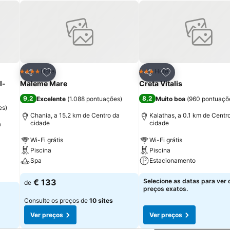
itos
Adicionar aos favoritos
Adicionar aos fav
Hotel
Hotel
4 Estrelas
3 Estrelas
Partilhar
Partilhar
l-
Maleme Mare
Creta Vitalis
9,2
8,2
Excelente
(
1.088 pontuações
)
Muito boa
(
960 pontuaçõ
es
)
Chania, a 15.2 km de Centro da
Kalathas, a 0.1 km de Centr
cidade
cidade
a
Wi-Fi grátis
Wi-Fi grátis
Piscina
Piscina
Spa
Estacionamento
€ 133
Selecione as datas para ver 
de
preços exatos.
Consulte os preços de
10 sites
Ver preços
Ver preços