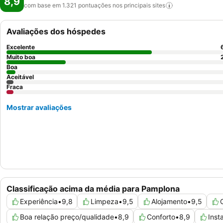
8,9
com base em 1.321 pontuações nos principais
sites
Avaliações dos hóspedes
Excelente
Muito boa
Boa
Aceitável
Fraca
Mostrar avaliações
Classificação acima da média para Pamplona
Experiência
•
9,8
Limpeza
•
9,5
Alojamento
•
9,5
Boa relação preço/qualidade
•
8,9
Conforto
•
8,9
Inst