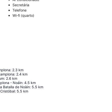
Secretária
Telefone
Wi-fi (quarto)
mplona
:
2.3
km
Pamplona
:
2.4
km
ium
:
2.6
km
plona - Noáin
:
4.5
km
a Batalla de Noàin
:
5.5
km
Cristóbal
:
5.5
km