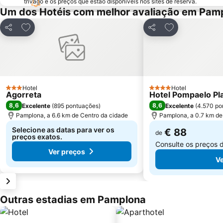
trivago e os preços que estão disponíveis nos sites de reserva.
Um dos Hotéis com melhor avaliação em Pam
Adicionar aos favoritos
Adicionar aos f
Partilhar
Partilhar
Hotel
Hotel
3 Estrelas
4 Estrelas
Agorreta
Hotel Pompaelo Pl
8,6
8,6
Excelente
(
895 pontuações
)
Excelente
(
4.570 po
Pamplona, a 6.6 km de Centro da cidade
Pamplona, a 0.7 km de
Selecione as datas para ver os
€ 88
de
preços exatos.
Consulte os preços 
Ver preços
Ve
Outras estadias em Pamplona