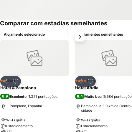
Comparar com estadias semelhantes
Alojamento selecionado
Alojamentos semelhantes
próximo
Adicionar aos favoritos
Adicionar aos favor
Hotel
Hotel
2 Estrelas
4 Estrelas
Partilhar
Partilhar
Hotel A Pamplona
Hotel Andia
8,9
8,4
Excelente
(
1.321 pontuações
)
Muito boa
(
5.584 pontuaçõe
Pamplona, Espanha
Pamplona, a 3.9 km de Centro
cidade
Wi-Fi grátis
Wi-Fi grátis
Estacionamento
Estacionamento
A/C
A/C