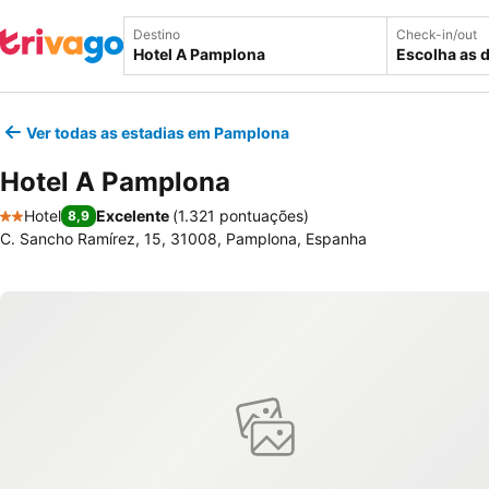
Destino
Check-in/out
Escolha as 
Ver todas as estadias em Pamplona
Hotel A Pamplona
Hotel
Excelente
(
1.321 pontuações
)
8,9
2 Estrelas
C. Sancho Ramírez, 15, 31008, Pamplona, Espanha