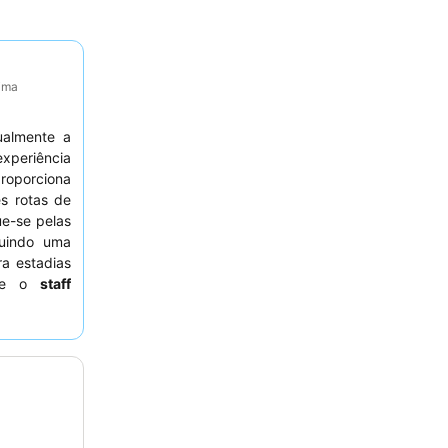
tima
ualmente a
xperiência
proporciona
es rotas de
ue-se pelas
luindo uma
ra estadias
nte o
staff
oço recebe
. Para uma
ista para o