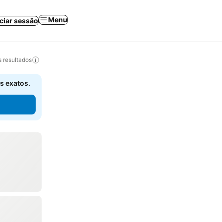
Menu
iciar sessão
 resultados
s exatos.