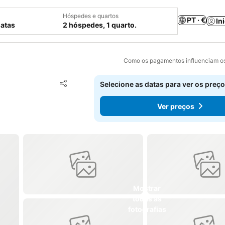
Hóspedes e quartos
PT · €
In
datas
2 hóspedes, 1 quarto.
Como os pagamentos influenciam os
Adicionar aos favoritos
Selecione as datas para ver os preço
Partilhar
Ver preços