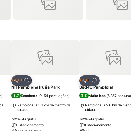
itos
Adicionar aos favoritos
Adicionar aos fav
Hotel
Hotel
4 Estrelas
3 Estrelas
Partilhar
Partilhar
NH Pamplona Iruña Park
Bed4U Pamplona
8,7
8,3
s
)
Excelente
(
9.154 pontuações
)
Muito boa
(
6.857 pontua
 da
Pamplona, a 1.3 km de Centro da
Pamplona, a 2.6 km de Cent
cidade
cidade
Wi-Fi grátis
Wi-Fi grátis
Estacionamento
Estacionamento
Aceita animais
A/C