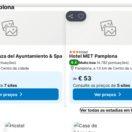
plona
avoritos
Adicionar aos favoritos
Partilhar
Hotel
3 Estrelas
aza del Ayuntamiento & Spa
Hotel MET Pamplona
8,4
ntuações
)
Muito boa
(
4.782 pontuações
)
 Centro da cidade
Pamplona, a 1.0 km de Centro da 
€ 53
de
de
7 sites
Consulte os preços de
5 sites
r preços
Ver preços
Ver todas as estadias em