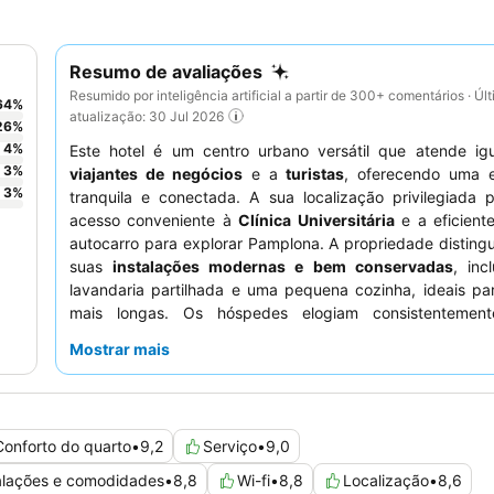
Resumo de avaliações
Resumido por inteligência artificial a partir de 300+ comentários · Úl
64
%
atualização: 30 Jul 2026
26
%
4
%
Este hotel é um centro urbano versátil que atende ig
3
%
viajantes de negócios
e a
turistas
, oferecendo uma e
3
%
tranquila e conectada. A sua localização privilegiada 
acesso conveniente à
Clínica Universitária
e a eficient
autocarro para explorar Pamplona. A propriedade disting
suas
instalações modernas e bem conservadas
, inc
lavandaria partilhada e uma pequena cozinha, ideais pa
mais longas. Os hóspedes elogiam consistenteme
excecionalmente simpático e atencioso, e o pequeno-alm
Mostrar mais
altas classificações pela sua variedade e qualidade
estadia mais tranquila, considere solicitar um quarto com v
jardim.
Conforto do quarto
•
9,2
Serviço
•
9,0
alações e comodidades
•
8,8
Wi-fi
•
8,8
Localização
•
8,6