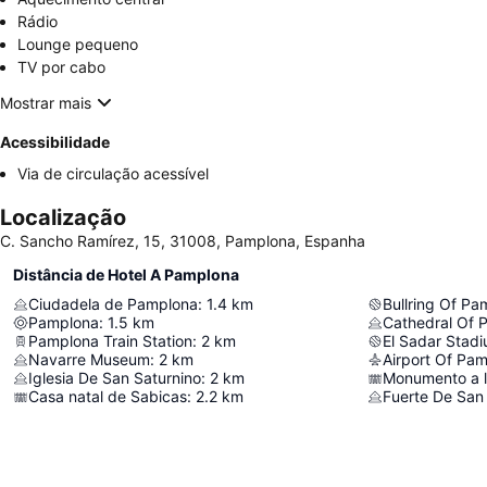
Rádio
Lounge pequeno
TV por cabo
Mostrar mais
Acessibilidade
Via de circulação acessível
Localização
C. Sancho Ramírez, 15, 31008, Pamplona, Espanha
Distância de Hotel A Pamplona
Ciudadela de Pamplona
:
1.4
km
Bullring Of Pa
Pamplona
:
1.5
km
Cathedral Of 
Pamplona Train Station
:
2
km
El Sadar Stad
Navarre Museum
:
2
km
Airport Of Pam
Iglesia De San Saturnino
:
2
km
Monumento a l
Casa natal de Sabicas
:
2.2
km
Fuerte De San 