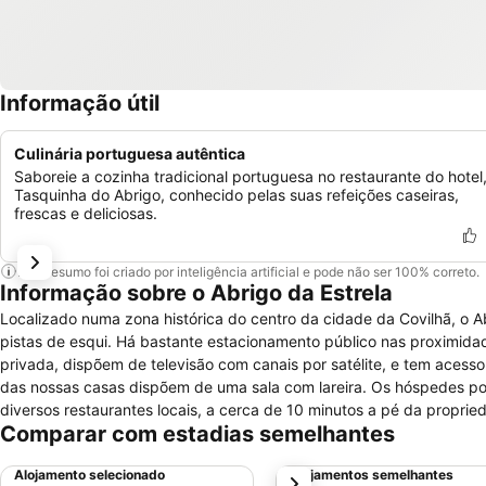
Informação útil
Culinária portuguesa autêntica
Saboreie a cozinha tradicional portuguesa no restaurante do hotel
Tasquinha do Abrigo, conhecido pelas suas refeições caseiras,
frescas e deliciosas.
Este resumo foi criado por inteligência artificial e pode não ser 100% correto.
Informação sobre o Abrigo da Estrela
Localizado numa zona histórica do centro da cidade da Covilhã, o Ab
pistas de esqui. Há bastante estacionamento público nas proximidades. Todos os 14 quartos são acolhedores e sossegados, têm casa 
privada, dispõem de televisão com canais por satélite, e tem acesso
das nossas casas dispõem de uma sala com lareira. Os hóspedes poderão tomar as suas refeições no nosso espaço de restauração ou snack, ou nos
diversos restaurantes locais, a cerca de 10 minutos a pé da propriedade. Exis
Comparar com estadias semelhantes
da Covilhã situa-se a 2,5 km do Abrigo da Estrela. A entrada do Par
Alojamento selecionado
Alojamentos semelhantes
próximo