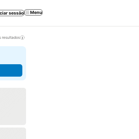
Menu
iciar sessão
 resultados