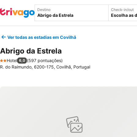
Destino
Check-in/out
Escolha as 
Ver todas as estadias em Covilhã
Abrigo da Estrela
Hotel
(
597 pontuações
)
6,0
2 Estrelas
R. do Raimundo, 6200-175, Covilhã, Portugal