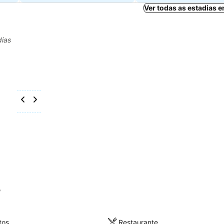
Ver todas as estadias 
dias
o
tos
Restaurante