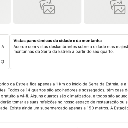
Vistas panorâmicas da cidade e da montanha
, A
Acorde com vistas deslumbrantes sobre a cidade e as majes
montanhas da Serra da Estrela a partir do seu quarto.
rigo da Estrela fica apenas a 1 km do início da Serra da Estrela, e 
de banho
 gratuito a wi-fi. Alguns quartos são climatizados, e todos são aque
te ainda um supermercado apenas a 150 metros. A Estação Ferroviária
que Natural da Serra da Estrela fica apenas a 5 minutos de carro.