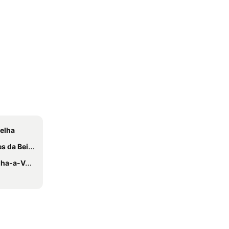
telha
 da Beira
-a-Velha