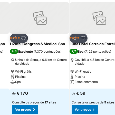
itos
Adicionar aos favoritos
Adicionar aos fav
Hotel
Hotel
4 Estrelas
4 Estrelas
Partilhar
Partilhar
Spa
H2otel Congress & Medical Spa
Luna Hotel Serra da Estre
9,3
7,7
es
)
Excelente
(
7.370 pontuações
)
Boa
(
7.126 pontuações
)
Unhais da Serra, a 0.6 km de Centro
Covilhã, a 4.5 km de Centro
da cidade
cidade
Wi-Fi grátis
Wi-Fi grátis
Piscina
Piscina
Spa
Estacionamento
Ver preços
Ver preços
€ 170
€ 59
de
de
Consulte os preços de
17 sites
Consulte os preços de
9 sites
Ver preços
Ver preços