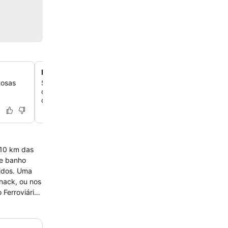
Localização no centro histórico da cidade
tosas
Situado numa área histórica da Covilhã, o hotel oferece
charmoso e tipicamente português, a apenas 100 metro
da cidade.
a 10 km das
cidos. Uma