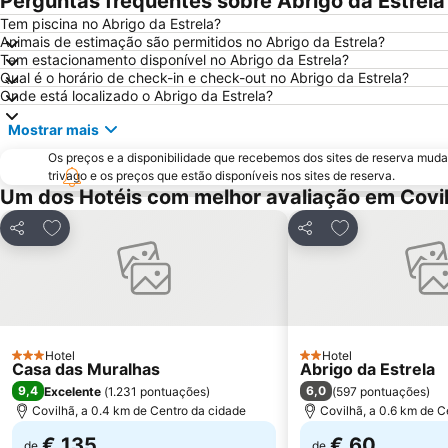
Perguntas frequentes sobre Abrigo da Estrela
Tem piscina no Abrigo da Estrela?
Animais de estimação são permitidos no Abrigo da Estrela?
Tem estacionamento disponível no Abrigo da Estrela?
Qual é o horário de check-in e check-out no Abrigo da Estrela?
Onde está localizado o Abrigo da Estrela?
Mostrar mais
Os preços e a disponibilidade que recebemos dos sites de reserva muda
trivago e os preços que estão disponíveis nos sites de reserva.
Um dos Hotéis com melhor avaliação em Covi
Adicionar aos favoritos
Adicionar aos f
Partilhar
Partilhar
Hotel
Hotel
3 Estrelas
2 Estrelas
Casa das Muralhas
Abrigo da Estrela
9,4
6,0
Excelente
(
1.231 pontuações
)
(
597 pontuações
)
Covilhã, a 0.4 km de Centro da cidade
Covilhã, a 0.6 km de C
€ 135
€ 60
de
de