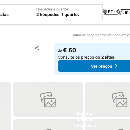
Hóspedes e quartos
PT · €
In
datas
2 hóspedes, 1 quarto.
Como os pagamentos influenciam os
Adicionar aos favoritos
€ 60
de
Partilhar
Consulte os preços de
2 sites
Ver preços