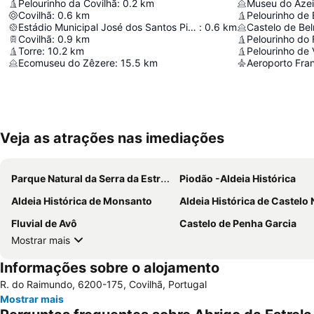
Pelourinho da Covilhã
:
0.2
km
Museu do Azei
Covilhã
:
0.6
km
Pelourinho de
Estádio Municipal José dos Santos Pinto
:
0.6
km
Castelo de Be
Covilhã
:
0.9
km
Pelourinho do
Torre
:
10.2
km
Pelourinho de 
Ecomuseu do Zêzere
:
15.5
km
Aeroporto Fran
Veja as atrações nas imediações
Parque Natural da Serra da Estrela
Piodão -Aldeia Histórica
Aldeia Histórica de Monsanto
Aldeia Histórica de Castelo
Fluvial de Avô
Castelo de Penha Garcia
Mostrar mais
Informações sobre o alojamento
R. do Raimundo, 6200-175, Covilhã, Portugal
Mostrar mais