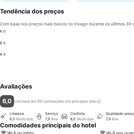
Tendência dos preços
Com base nos preços mais baixos no trivago durante os últimos 30 
€ 0
€ 0
€ 0
Avaliações
6,0
com base em 597 pontuações nos principais
sites
Limpeza
Serviço
Conforto
Qualidade-preç
8,3
Muito boa
7,9
Boa
8,0
Muito boa
7,9
Boa
Comodidades principais do hotel
Wi-fi no lobby
Wi-fi nos quar