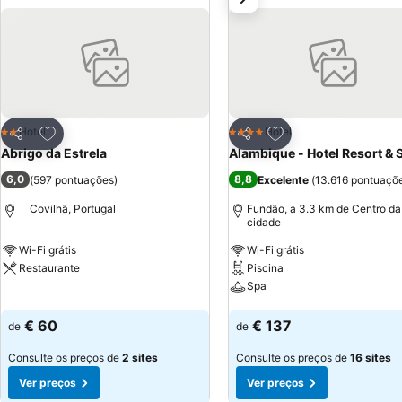
Adicionar aos favoritos
Adicionar aos favor
Hotel
Hotel
2 Estrelas
4 Estrelas
Partilhar
Partilhar
Abrigo da Estrela
Alambique - Hotel Resort & 
6,0
8,8
(
597 pontuações
)
Excelente
(
13.616 pontuaçõ
Covilhã, Portugal
Fundão, a 3.3 km de Centro da
cidade
Wi-Fi grátis
Wi-Fi grátis
Restaurante
Piscina
Spa
Ver preços
Ver preços
€ 60
€ 137
de
de
Consulte os preços de
2 sites
Consulte os preços de
16 sites
Ver preços
Ver preços