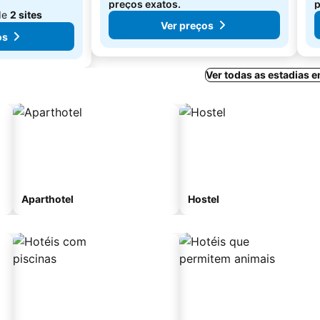
preços exatos.
p
de
2 sites
Ver preços
os
Ver todas as estadias 
Aparthotel
Hostel