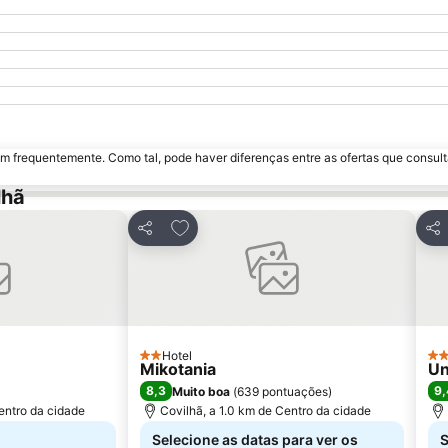
m frequentemente. Como tal, pode haver diferenças entre as ofertas que consult
lhã
avoritos
Adicionar aos favoritos
Partilhar
Par
Hotel
2 Estrelas
5 E
Mikotania
Un
8,3
9,
Muito boa
(
639 pontuações
)
entro da cidade
Covilhã, a 1.0 km de Centro da cidade
Selecione as datas para ver os
S