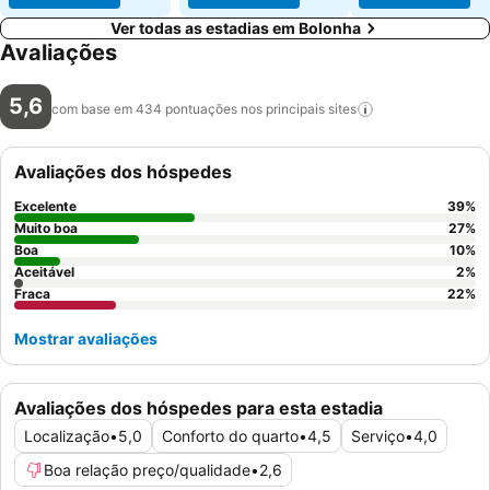
Ver todas as estadias em Bolonha
Avaliações
5,6
com base em 434 pontuações nos principais
sites
Avaliações dos hóspedes
Excelente
39
%
Muito boa
27
%
Boa
10
%
Aceitável
2
%
Fraca
22
%
Mostrar avaliações
Avaliações dos hóspedes para esta estadia
Localização
•
5,0
Conforto do quarto
•
4,5
Serviço
•
4,0
Boa relação preço/qualidade
•
2,6