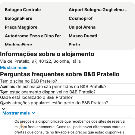
Bologna Centrale
Airport Bologna Guglielmo Marconi
BolognaFiere
Cosmoprof
Praça Maggiore
Unipol Arena
Autodromo Enzo e Dino Ferrari
Museo Ducati
ModenaFiere
Porto
Informações sobre o alojamento
Autostazione
Saragozza
Via del Pratello, 97, 40122, Bolonha, Itália
MAMbo Museo d'Arte Moderna di Bologna
Fontana del Nettuno
Mostrar mais
Santuario della Madonna di San Luca
Basílica de São Petrônio
Perguntas frequentes sobre B&B Pratello
Fiera di Santa Lucia
Book in Modena
Tem piscina no B&B Pratello?
Animais de estimação são permitidos no B&B Pratello?
Castello Estense
San Donato
Tem estacionamento disponível no B&B Pratello?
Pilastro
San Giminiano's festival
Onde está localizado o B&B Pratello?
Quais atrações populares estão perto do B&B Pratello?
Mostrar mais
Os preços e a disponibilidade que recebemos dos sites de reserva
mudam frequentemente. Como tal, pode haver diferenças entre as
ofertas que consulta no trivago e os preços que estão disponíveis