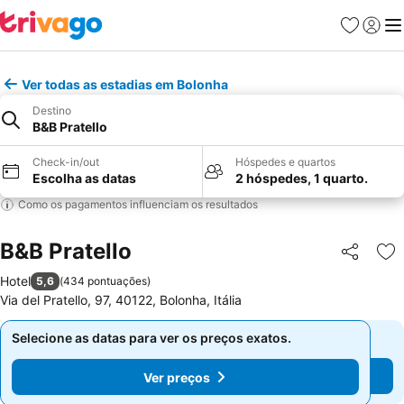
Favoritos
Iniciar
Me
Ver todas as estadias em Bolonha
Destino
B&B Pratello
Check-in/out
Hóspedes e quartos
Escolha as datas
2 hóspedes, 1 quarto.
Como os pagamentos influenciam os resultados
B&B Pratello
Partilhar
Ad
Hotel
5,6
(
434 pontuações
)
Via del Pratello, 97, 40122, Bolonha, Itália
Selecione as datas para ver os preços exatos.
Selecione as datas para ver os preços exatos.
Ver preços
Ver preços