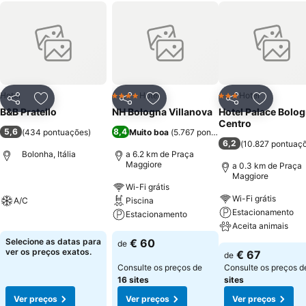
Hotel
Hotel
Hotel
4 Estrelas
3 Estrelas
Partilhar
Adicionar aos favoritos
Partilhar
Adicionar aos favoritos
Partilhar
Adicionar
B&B Pratello
NH Bologna Villanova
Hotel Palace Bolo
Centro
5,6
8,4
(
434 pontuações
)
Muito boa
(
5.767 pontuações
)
6,2
(
10.827 pontuaç
Bolonha, Itália
a 6.2 km de Praça
Maggiore
a 0.3 km de Praça
Maggiore
Wi-Fi grátis
Wi-Fi grátis
A/C
Piscina
Estacionamento
Estacionamento
Aceita animais
Selecione as datas para
€ 60
de
ver os preços exatos.
€ 67
de
Consulte os preços de
Consulte os preços 
16 sites
sites
Ver preços
Ver preços
Ver preços