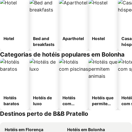
Hotel
Bed and
Aparthotel
Hostel
Casa
breakfasts
hósp
Categorias de hotéis populares em Bolonha
Hotéis
Hotéis de
Hotéis
Hotéis que
Hoté
baratos
luxo
com
permitem
com 
piscinas
animais
Destinos perto de B&B Pratello
Hotéis em Florença
Hotéis em Bolonha