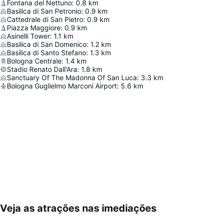
Fontana del Nettuno
:
0.8
km
Basilica di San Petronio
:
0.9
km
Cattedrale di San Pietro
:
0.9
km
Piazza Maggiore
:
0.9
km
Asinelli Tower
:
1.1
km
Basilica di San Domenico
:
1.2
km
Basilica di Santo Stefano
:
1.3
km
Bologna Centrale
:
1.4
km
Stadio Renato Dall'Ara
:
1.8
km
Sanctuary Of The Madonna Of San Luca
:
3.3
km
Bologna Guglielmo Marconi Airport
:
5.6
km
Veja as atrações nas imediações
Ampliar mapa