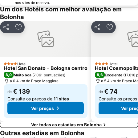
nos sites de reserva.
Um dos Hotéis com melhor avaliação em
Bolonha
Partilhar
Adicionar aos favoritos
Partilhar
Adicionar ao
Hotel
Hotel
4 Estrelas
4 Estrelas
Hotel San Donato - Bologna centro
Hotel Cosmopolit
8,0
8,6
Muito boa
(
7.061 pontuações
)
Excelente
(
17.818 
a 0.4 km de Praça Maggiore
a 5.4 km de Praça M
€ 139
€ 74
de
de
Consulte os preços de
11 sites
Consulte os preço
Ver preços
Ver pre
Ver todas as estadias em Bolonha
Outras estadias em Bolonha