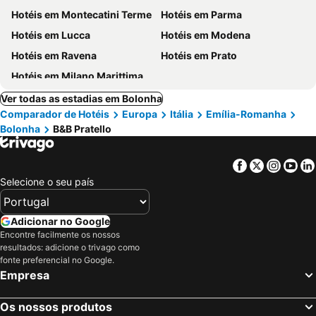
Hotéis em Montecatini Terme
Hotéis em Parma
Hotéis em Lucca
Hotéis em Modena
Hotéis em Ravena
Hotéis em Prato
Hotéis em Milano Marittima
Ver todas as estadias em Bolonha
Comparador de Hotéis
Europa
Itália
Emília-Romanha
Bolonha
B&B Pratello
Facebook
Twitter
Insta
Yo
Selecione o seu país
Adicionar no Google
Encontre facilmente os nossos
resultados: adicione o trivago como
fonte preferencial no Google.
Empresa
Os nossos produtos