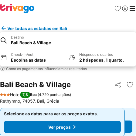
Favoritos
Iniciar
Me
Ver todas as estadias em Bali
Destino
Bali Beach & Village
Check-in/out
Hóspedes e quartos
Escolha as datas
2 hóspedes, 1 quarto.
Como os pagamentos influenciam os resultados
Bali Beach & Village
Partilhar
Ad
Hotel
7,8
Boa
(
4.720 pontuações
)
3 Estrelas
Rethymno, 74057, Bali, Grécia
Selecione as datas para ver os preços exatos.
Selecione as datas para ver os preços exatos.
Ver preços
Ver preços