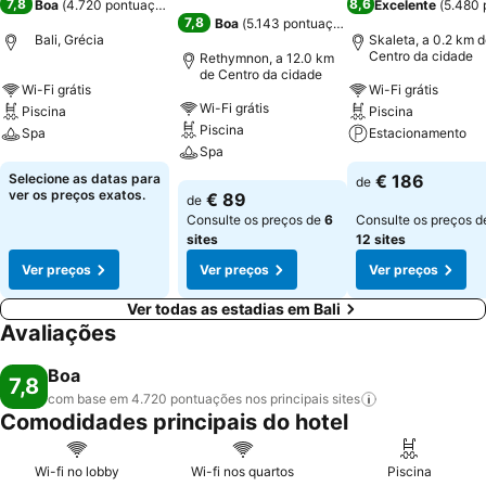
7,8
8,6
Boa
(
4.720 pontuações
)
Excelente
(
5.480 
7,8
Boa
(
5.143 pontuações
)
Bali, Grécia
Skaleta, a 0.2 km 
Centro da cidade
Rethymnon, a 12.0 km
de Centro da cidade
Wi-Fi grátis
Wi-Fi grátis
Wi-Fi grátis
Piscina
Piscina
Piscina
Spa
Estacionamento
Spa
Ver preços
Ver preços
Selecione as datas para
€ 186
de
Ver preços
ver os preços exatos.
€ 89
de
Consulte os preços de
6
Consulte os preços d
sites
12 sites
Ver preços
Ver preços
Ver preços
Ver todas as estadias em Bali
Avaliações
Boa
7,8
com base em 4.720 pontuações nos principais
sites
Comodidades principais do hotel
Wi-fi no lobby
Wi-fi nos quartos
Piscina