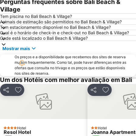
Perguntas frequentes sobre Bali Beach &
Lake Kournas
Georgioupolis
Village
El Greco Museum
Agia Pelagia
Tem piscina no Bali Beach & Village?
Animais de estimação são permitidos no Bali Beach & Village?
Lygaria
741 00
Tem estacionamento disponível no Bali Beach & Village?
Qual é o horário de check-in e check-out no Bali Beach & Village?
Museu Histórico de Creta
Old Town of Heraklion
Onde está localizado o Bali Beach & Village?
Χenia
Kato Gouves
Mostrar mais
Os preços e a disponibilidade que recebemos dos sites de reserva
mudam frequentemente. Como tal, pode haver diferenças entre as
ofertas que consulta no trivago e os preços que estão disponíveis
nos sites de reserva.
Um dos Hotéis com melhor avaliação em Bali
Partilhar
Adicionar aos favoritos
Partilhar
Adicionar aos
Hotel
Hotel
4 Estrelas
2 Estrelas
Resol Hotel
Joanna Apartment