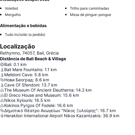
Voleibol
Trilho para caminhadas
Mergulho
Mesa de pingue-pongue
Alimentação e bebidas
Tudo incluído (a pedido)
Localização
Rethymno, 74057, Bali, Grécia
Distância de Bali Beach & Village
Bali
:
0.1
km
Bali Mare Fountains
:
1.1
km
Melidoni Cave
:
5.8
km
Нови Београд
:
8.6
km
Cave Of Sfendoni
:
13.7
km
The Museum Of Ancient Eleutherna
:
14.2
km
El Greco House and Museum
:
15.6
km
Nikos Xylouris
:
16.5
km
Kokinos Pyrgos Of Fodele
:
16.6
km
Δημοτικό Θέατρο Ανωγείων "Νίκος Ξυλούρης"
:
16.7
km
Heraklion International Airport Nikos Kazantzakis
:
36.9
km