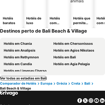
Hotéis
Hotéis de
Hotéis
Hotéis que
Hoté
baratos
luxo
com
permitem
com 
piscinas
animais
Destinos perto de Bali Beach & Village
Hotéis em Chania
Hotéis em Chersonissos
Hotéis em Analipsis
Hotéis em Agios Nikolaos
Hotéis em Rethymnon
Hotéis em Bali
Hotéis em Candía
Hotéis em Agia Pelagia
Hotéis em Limenas Chersonissos
Ver todas as estadias em Bali
Comparador de Hotéis
Europa
Grécia
Creta
Bali
Bali Beach & Village
Facebook
Twitter
Insta
Yo