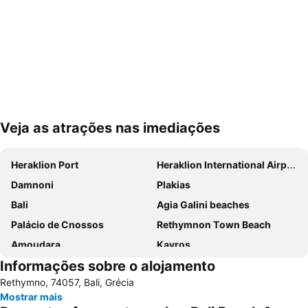
Veja as atrações nas imediações
Ampliar mapa
Heraklion Port
Heraklion International Airport
Damnoni
Plakias
Bali
Agia Galini beaches
Palácio de Cnossos
Rethymnon Τown Beach
Amoudara
Kavros
Informações sobre o alojamento
Anogia
Agios Georgios
Rethymno, 74057, Bali, Grécia
Aldeia Tradicional de Arcanes
Saint Paul beach
Mostrar mais
Kommos
Matala Beach