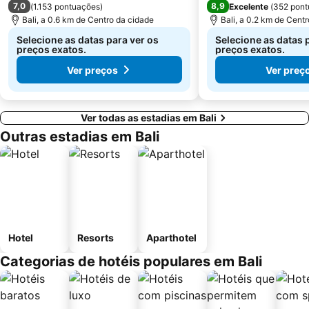
7,0
8,9
(
1.153 pontuações
)
Excelente
(
352 pont
Bali, a 0.6 km de Centro da cidade
Bali, a 0.2 km de Cent
Selecione as datas para ver os
Selecione as datas 
preços exatos.
preços exatos.
Ver preços
Ver preç
Ver todas as estadias em Bali
Outras estadias em Bali
Hotel
Resorts
Aparthotel
Categorias de hotéis populares em Bali