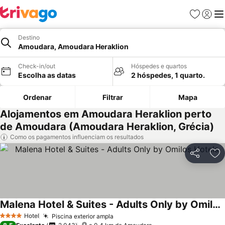
Favoritos
Iniciar
Me
Destino
Amoudara, Amoudara Heraklion
Check-in/out
Hóspedes e quartos
Escolha as datas
2 hóspedes, 1 quarto.
Ordenar
Filtrar
Mapa
Alojamentos em Amoudara Heraklion perto
de Amoudara (Amoudara Heraklion, Grécia)
Como os pagamentos influenciam os resultados
Partilhar
Ad
Malena Hotel & Suites - Adults Only by Omilos Hotels
Hotel
Piscina exterior ampla
4 Estrelas