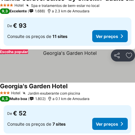
Hotel
Spa e tratamentos de bem-estar no local
4 Estrelas
9,3
Excelente
1.688
a 2.3 km de Amoudara
€ 93
De
Consulte os preços de
11 sites
Ver preços
Escolha popular
Partilhar
Ad
Georgia's Garden Hotel
Hotel
Jardim exuberante com piscina
3 Estrelas
8,3
Muito boa
1.802
a 0.1 km de Amoudara
€ 52
De
Consulte os preços de
7 sites
Ver preços