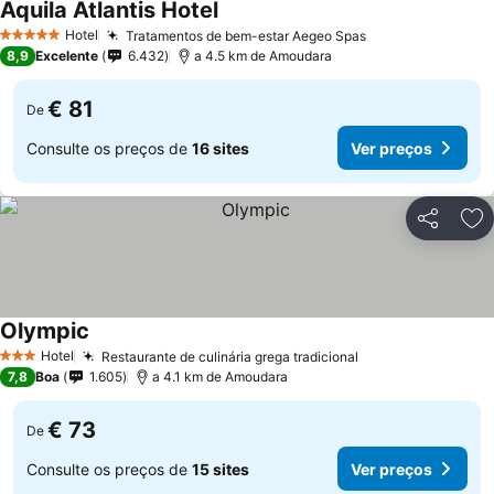
Aquila Atlantis Hotel
Hotel
Tratamentos de bem-estar Aegeo Spas
5 Estrelas
8,9
Excelente
6.432
a 4.5 km de Amoudara
€ 81
De
Consulte os preços de
16 sites
Ver preços
Partilhar
Ad
Olympic
Hotel
Restaurante de culinária grega tradicional
3 Estrelas
7,8
Boa
1.605
a 4.1 km de Amoudara
€ 73
De
Consulte os preços de
15 sites
Ver preços