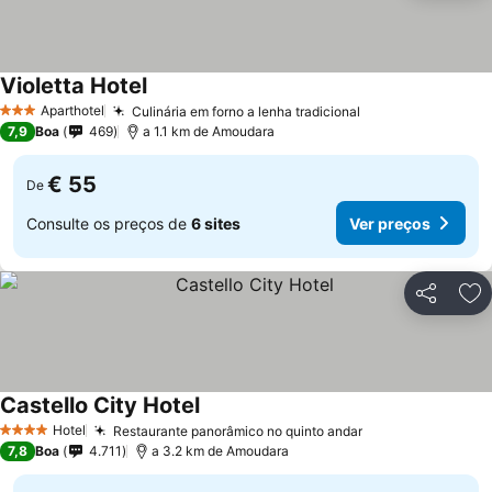
Violetta Hotel
Aparthotel
Culinária em forno a lenha tradicional
3 Estrelas
7,9
Boa
469
a 1.1 km de Amoudara
€ 55
De
Consulte os preços de
6 sites
Ver preços
Partilhar
Ad
Castello City Hotel
Hotel
Restaurante panorâmico no quinto andar
4 Estrelas
7,8
Boa
4.711
a 3.2 km de Amoudara