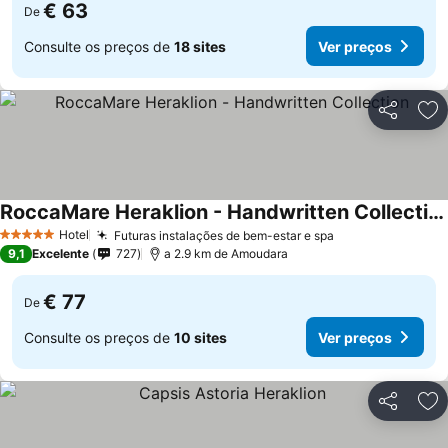
€ 63
De
Consulte os preços de
18 sites
Ver preços
Partilhar
Ad
RoccaMare Heraklion - Handwritten Collection
Hotel
Futuras instalações de bem-estar e spa
5 Estrelas
9,1
Excelente
727
a 2.9 km de Amoudara
€ 77
De
Consulte os preços de
10 sites
Ver preços
Partilhar
Ad