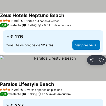
Zeus Hotels Neptuno Beach
Hotel
Ofertas culinárias diversas
4 Estrelas
8,8
Excelente
3.497
a 0.0 km de Amoudara
€ 176
De
Consulte os preços de
12 sites
Ver preços
Partilhar
Ad
Paralos Lifestyle Beach
Hotel
Diversas opções de piscinas
4 Estrelas
9,3
Excelente
3.335
a 1.5 km de Amoudara
€ 227
De