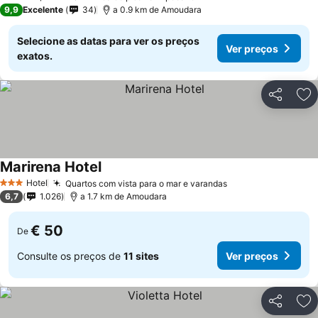
4 Estrelas
9,9
Excelente
34
a 0.9 km de Amoudara
Selecione as datas para ver os preços
Ver preços
exatos.
Partilhar
Ad
Marirena Hotel
Hotel
Quartos com vista para o mar e varandas
3 Estrelas
6,7
1.026
a 1.7 km de Amoudara
€ 50
De
Consulte os preços de
11 sites
Ver preços
Partilhar
Ad