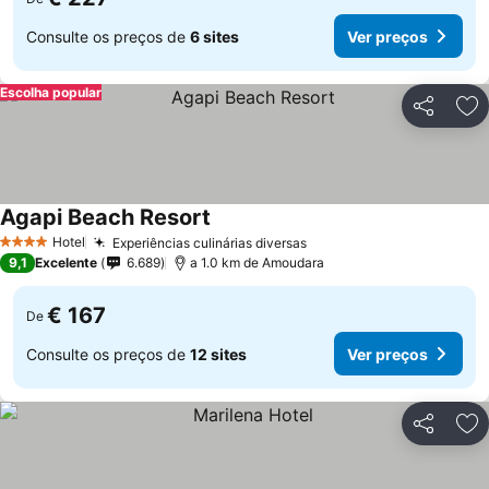
Consulte os preços de
6 sites
Ver preços
Escolha popular
Partilhar
Ad
Agapi Beach Resort
Hotel
Experiências culinárias diversas
4 Estrelas
9,1
Excelente
6.689
a 1.0 km de Amoudara
€ 167
De
Consulte os preços de
12 sites
Ver preços
Partilhar
Ad