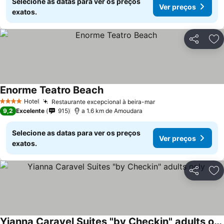
Selecione as datas para ver os preços
Ver preços
exatos.
Partilhar
Ad
Enorme Teatro Beach
Hotel
Restaurante excepcional à beira-mar
4 Estrelas
9,2
Excelente
915
a 1.6 km de Amoudara
Selecione as datas para ver os preços
Ver preços
exatos.
Partilhar
Ad
Yianna Caravel Suites "by Checkin" adults only