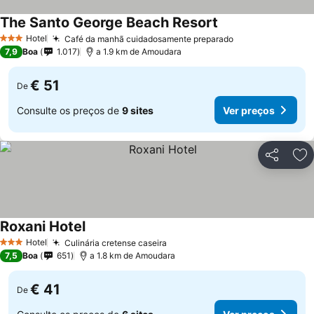
The Santo George Beach Resort
Hotel
Café da manhã cuidadosamente preparado
3 Estrelas
7,9
Boa
1.017
a 1.9 km de Amoudara
€ 51
De
Consulte os preços de
9 sites
Ver preços
Partilhar
Ad
Roxani Hotel
Hotel
Culinária cretense caseira
3 Estrelas
7,5
Boa
651
a 1.8 km de Amoudara
€ 41
De