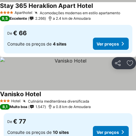
Stay 365 Heraklion Apart Hotel
Aparthotel
Acomodações modernas em estilo apartamento
4 Estrelas
9,5
Excelente
2.266
a 2.4 km de Amoudara
€ 66
De
Consulte os preços de
4 sites
Ver preços
Partilhar
Ad
Vanisko Hotel
Hotel
Culinária mediterrânea diversificada
3 Estrelas
8,1
Muito boa
1.547
a 0.8 km de Amoudara
€ 77
De
Consulte os preços de
10 sites
Ver preços