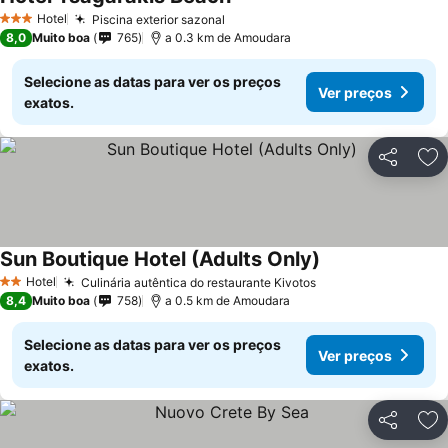
Hotel
Piscina exterior sazonal
3 Estrelas
8,0
Muito boa
765
a 0.3 km de Amoudara
Selecione as datas para ver os preços
Ver preços
exatos.
Partilhar
Ad
Sun Boutique Hotel (Adults Only)
Hotel
Culinária autêntica do restaurante Kivotos
2 Estrelas
8,4
Muito boa
758
a 0.5 km de Amoudara
Selecione as datas para ver os preços
Ver preços
exatos.
Partilhar
Ad