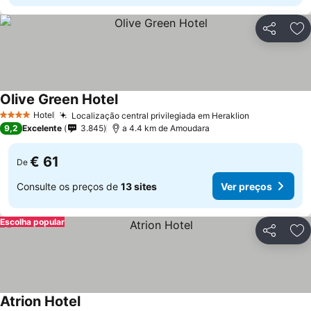
Partilhar
Ad
Olive Green Hotel
Hotel
Localização central privilegiada em Heraklion
4 Estrelas
9,2
Excelente
3.845
a 4.4 km de Amoudara
€ 61
De
Consulte os preços de
13 sites
Ver preços
Escolha popular
Partilhar
Ad
Atrion Hotel