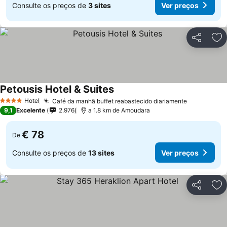
Consulte os preços de
3 sites
Ver preços
Partilhar
Ad
Petousis Hotel & Suites
Hotel
Café da manhã buffet reabastecido diariamente
4 Estrelas
9,1
Excelente
2.976
a 1.8 km de Amoudara
€ 78
De
Consulte os preços de
13 sites
Ver preços
Partilhar
Ad