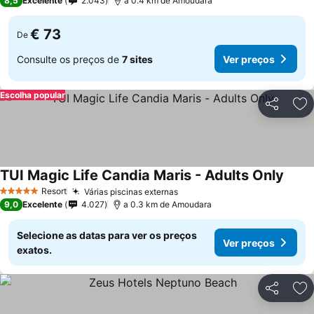
8,5
Excelente
2.043
a 0.4 km de Amoudara
€ 73
De
Consulte os preços de
7 sites
Ver preços
Escolha popular
Partilhar
Ad
TUI Magic Life Candia Maris - Adults Only
Resort
Várias piscinas externas
5 Estrelas
9,0
Excelente
4.027
a 0.3 km de Amoudara
Selecione as datas para ver os preços
Ver preços
exatos.
Partilhar
Ad