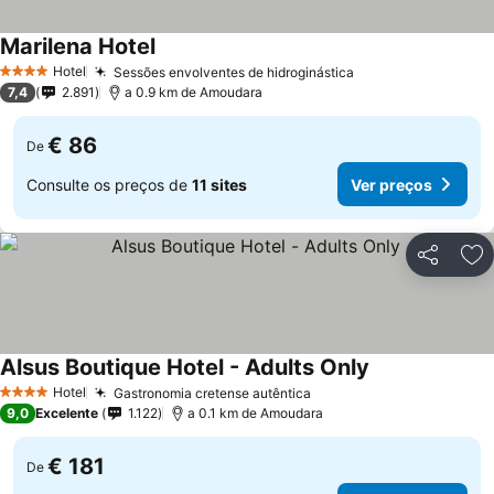
Marilena Hotel
Hotel
Sessões envolventes de hidroginástica
4 Estrelas
7,4
2.891
a 0.9 km de Amoudara
€ 86
De
Consulte os preços de
11 sites
Ver preços
Partilhar
Ad
Alsus Boutique Hotel - Adults Only
Hotel
Gastronomia cretense autêntica
4 Estrelas
9,0
Excelente
1.122
a 0.1 km de Amoudara
€ 181
De