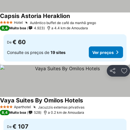
Capsis Astoria Heraklion
Hotel
Autêntico buffet de café da manhã grego
4 Estrelas
8,4
Muito boa
4.923
a 4.4 km de Amoudara
€ 60
De
Consulte os preços de
19 sites
Ver preços
Partilhar
Ad
Vaya Suites By Omilos Hotels
Aparthotel
Jacuzzis externas privativas
4 Estrelas
8,4
Muito boa
528
a 0.2 km de Amoudara
€ 107
De