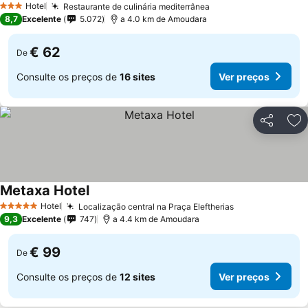
Hotel
Restaurante de culinária mediterrânea
3 Estrelas
8,7
Excelente
5.072
a 4.0 km de Amoudara
€ 62
De
Consulte os preços de
16 sites
Ver preços
Partilhar
Ad
Metaxa Hotel
Hotel
Localização central na Praça Eleftherias
5 Estrelas
9,3
Excelente
747
a 4.4 km de Amoudara
€ 99
De
Consulte os preços de
12 sites
Ver preços