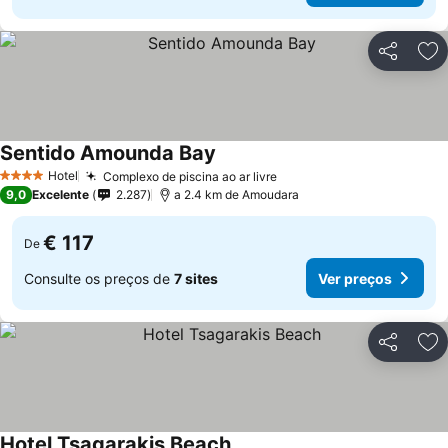
Partilhar
Ad
Sentido Amounda Bay
Hotel
Complexo de piscina ao ar livre
4 Estrelas
9,0
Excelente
2.287
a 2.4 km de Amoudara
€ 117
De
Consulte os preços de
7 sites
Ver preços
Partilhar
Ad
Hotel Tsagarakis Beach