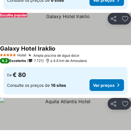
Consulte os preços de
6 sites
Ver preços
Escolha popular
Partilhar
Ad
Galaxy Hotel Iraklio
Hotel
Ampla piscina de água doce
5 Estrelas
9,2
Excelente
7.721
a 4.6 km de Amoudara
€ 80
De
Consulte os preços de
16 sites
Ver preços
Partilhar
Ad