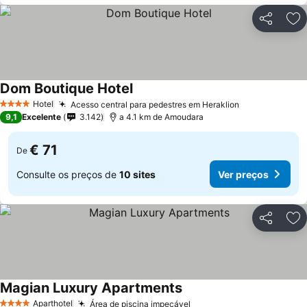
Partilhar
Ad
Dom Boutique Hotel
Hotel
Acesso central para pedestres em Heraklion
4 Estrelas
9,1
Excelente
3.142
a 4.1 km de Amoudara
€ 71
De
Consulte os preços de
10 sites
Ver preços
Partilhar
Ad
Magian Luxury Apartments
Aparthotel
Área de piscina impecável