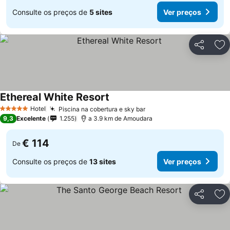
Consulte os preços de
5 sites
Ver preços
Partilhar
Ad
Ethereal White Resort
Hotel
Piscina na cobertura e sky bar
5 Estrelas
9,3
Excelente
1.255
a 3.9 km de Amoudara
€ 114
De
Consulte os preços de
13 sites
Ver preços
Partilhar
Ad