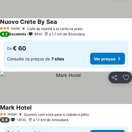
Nuovo Crete By Sea
Hotel
Café da manhã à la carte na praia
3 Estrelas
9,2
Excelente
944
a 1.7 km de Amoudara
€ 60
De
Consulte os preços de
7 sites
Ver preços
Partilhar
Ad
Mark Hotel
Hotel
Quartos com vista para a cidade e pátio
2 Estrelas
6,8
1.814
a 1.1 km de Amoudara