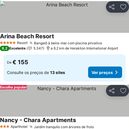
Partilhar
Ad
Arina Beach Resort
Resort
Bangalô à beira-mar com piscina privativa
5 Estrelas
9,2
Excelente
5.347
a 6.2 km de Heraklion International Airport
€ 155
De
Consulte os preços de
13 sites
Ver preços
Escolha popular
Partilhar
Ad
Nancy - Chara Apartments
Aparthotel
Jardim tranquilo com árvores de fruto
3 Estrelas