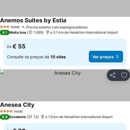
Anemos Suites by Estia
Hotel
Piscina exterior com espreguiçadeiras
3 Estrelas
8,1
Muito boa
1.695
a 3.1 km de Heraklion International Airport
€ 55
De
Consulte os preços de
10 sites
Ver preços
Partilhar
Ad
Anesea City
Hotel
4 Estrelas
9,8
Excelente
12
a 1.9 km de Heraklion International Airport