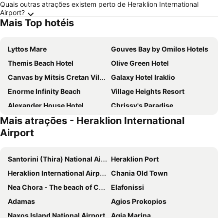
Quais outras atrações existem perto de Heraklion International
Airport?
Mais Top hotéis
Lyttos Mare
Gouves Bay by Omilos Hotels
Themis Beach Hotel
Olive Green Hotel
Canvas by Mitsis Cretan Village
Galaxy Hotel Iraklio
Enorme Infinity Beach
Village Heights Resort
Alexander House Hotel
Chrissy's Paradise
Mais atrações - Heraklion International
Nikolas Villas
Malena Hotel & Suites - Adults Only by Omilos Hotels
Airport
Hersonissos Village
Heronissos Hotel
Porto Plazza
Marirena Hotel
Santorini (Thira) National Airport
Heraklion Port
Mitsis Royal Mare
Marilena Hotel
Heraklion International Airport
Chania Old Town
Petousis Hotel & Suites
Hersonissos Palace
Nea Chora - The beach of Chania
Elafonissi
Aquila Atlantis Hotel
Metropole Urban Hotel
Adamas
Agios Prokopios
Vasia Royal Hotel
SENSEANA Sea Side Resort & Aquadventure
Naxos Island National Airport
Agia Marina