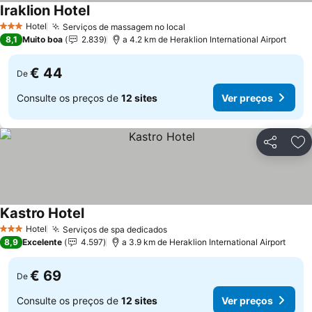
Iraklion Hotel
Hotel
Serviços de massagem no local
3 Estrelas
8,1
Muito boa
2.839
a 4.2 km de Heraklion International Airport
€ 44
De
Consulte os preços de
12 sites
Ver preços
Partilhar
Ad
Kastro Hotel
Hotel
Serviços de spa dedicados
3 Estrelas
8,9
Excelente
4.597
a 3.9 km de Heraklion International Airport
€ 69
De
Consulte os preços de
12 sites
Ver preços