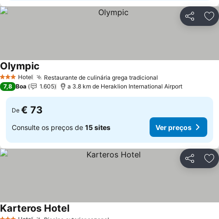
Partilhar
Ad
Olympic
Hotel
Restaurante de culinária grega tradicional
3 Estrelas
7,8
Boa
1.605
a 3.8 km de Heraklion International Airport
€ 73
De
Consulte os preços de
15 sites
Ver preços
Partilhar
Ad
Karteros Hotel