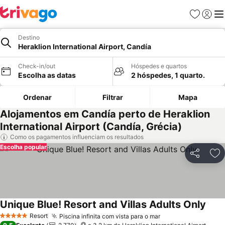
Favoritos
Iniciar
Me
Destino
Heraklion International Airport, Candía
Check-in/out
Hóspedes e quartos
Escolha as datas
2 hóspedes, 1 quarto.
Ordenar
Filtrar
Mapa
Alojamentos em Candía perto de Heraklion
International Airport (Candía, Grécia)
Como os pagamentos influenciam os resultados
Escolha popular
Partilhar
Ad
Unique Blue! Resort and Villas Adults Only
Resort
Piscina infinita com vista para o mar
5 Estrelas