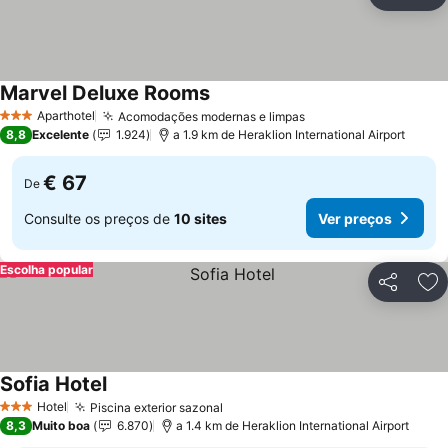
Partilhar
Ad
Marvel Deluxe Rooms
Aparthotel
Acomodações modernas e limpas
3 Estrelas
8,8
Excelente
1.924
a 1.9 km de Heraklion International Airport
€ 67
De
Consulte os preços de
10 sites
Ver preços
Escolha popular
Partilhar
Ad
Sofia Hotel
Hotel
Piscina exterior sazonal
3 Estrelas
8,3
Muito boa
6.870
a 1.4 km de Heraklion International Airport