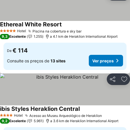
Ethereal White Resort
Hotel
Piscina na cobertura e sky bar
5 Estrelas
9,3
Excelente
1.255
a 4.1 km de Heraklion International Airport
€ 114
De
Consulte os preços de
13 sites
Ver preços
Partilhar
Ad
ibis Styles Heraklion Central
Hotel
Acesso ao Museu Arqueológico de Heraklion
4 Estrelas
9,2
Excelente
5.961
a 3.6 km de Heraklion International Airport