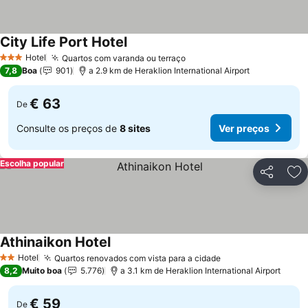
City Life Port Hotel
Hotel
Quartos com varanda ou terraço
3 Estrelas
7,8
Boa
901
a 2.9 km de Heraklion International Airport
€ 63
De
Consulte os preços de
8 sites
Ver preços
Escolha popular
Partilhar
Ad
Athinaikon Hotel
Hotel
Quartos renovados com vista para a cidade
2 Estrelas
8,2
Muito boa
5.776
a 3.1 km de Heraklion International Airport
€ 59
De