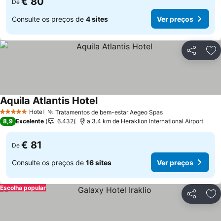
€ 80
De
Consulte os preços de
4 sites
Ver preços
Partilhar
Ad
Aquila Atlantis Hotel
Hotel
Tratamentos de bem-estar Aegeo Spas
5 Estrelas
8,9
Excelente
6.432
a 3.4 km de Heraklion International Airport
€ 81
De
Consulte os preços de
16 sites
Ver preços
Escolha popular
Partilhar
Ad