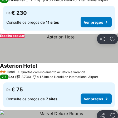
9,5
Excelente
2.770
a 3.2 km de Heraklion International Airport
€ 230
De
Consulte os preços de
11 sites
Ver preços
Escolha popular
Partilhar
Ad
Asterion Hotel
Hotel
Quartos com isolamento acústico e varanda
2 Estrelas
7,5
Boa
2.736
a 1.5 km de Heraklion International Airport
€ 75
De
Consulte os preços de
7 sites
Ver preços