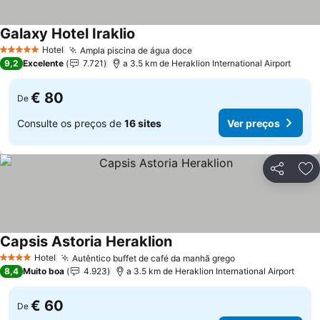
Galaxy Hotel Iraklio
Hotel
Ampla piscina de água doce
5 Estrelas
9,2
Excelente
7.721
a 3.5 km de Heraklion International Airport
€ 80
De
Consulte os preços de
16 sites
Ver preços
Partilhar
Ad
Capsis Astoria Heraklion
Hotel
Autêntico buffet de café da manhã grego
4 Estrelas
8,4
Muito boa
4.923
a 3.5 km de Heraklion International Airport
€ 60
De