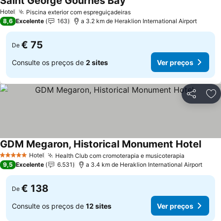
Saint George Gournes Bay
Hotel
Piscina exterior com espreguiçadeiras
8,6
Excelente
163
a 3.2 km de Heraklion International Airport
€ 75
De
Consulte os preços de
2 sites
Ver preços
Partilhar
Ad
GDM Megaron, Historical Monument Hotel
Hotel
Health Club com cromoterapia e musicoterapia
5 Estrelas
9,5
Excelente
6.531
a 3.4 km de Heraklion International Airport
€ 138
De
Consulte os preços de
12 sites
Ver preços