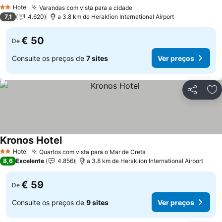
Hotel
Varandas com vista para a cidade
2 Estrelas
7,1
4.620
a 3.8 km de Heraklion International Airport
€ 50
De
Consulte os preços de
7 sites
Ver preços
Partilhar
Ad
Kronos Hotel
Hotel
Quartos com vista para o Mar de Creta
2 Estrelas
8,6
Excelente
4.856
a 3.8 km de Heraklion International Airport
€ 59
De
Consulte os preços de
9 sites
Ver preços