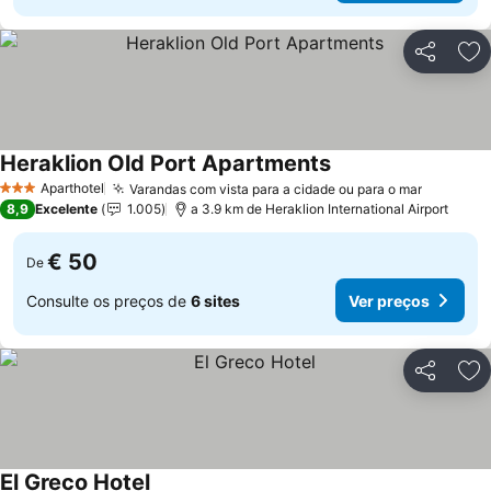
Partilhar
Ad
Heraklion Old Port Apartments
Aparthotel
Varandas com vista para a cidade ou para o mar
3 Estrelas
8,9
Excelente
1.005
a 3.9 km de Heraklion International Airport
€ 50
De
Consulte os preços de
6 sites
Ver preços
Partilhar
Ad
El Greco Hotel