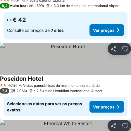
Hotel
Piscina exterior sazonal
3 Estrelas
8,2
Muito boa
1.699
a 3.0 km de Heraklion International Airport
€ 42
De
Consulte os preços de
7 sites
Ver preços
Partilhar
Ad
Poseidon Hotel
Hotel
Vistas panorâmicas do mar, montanha e cidade
2 Estrelas
7,3
2.066
a 2.5 km de Heraklion International Airport
Selecione as datas para ver os preços
Ver preços
exatos.
Partilhar
Ad