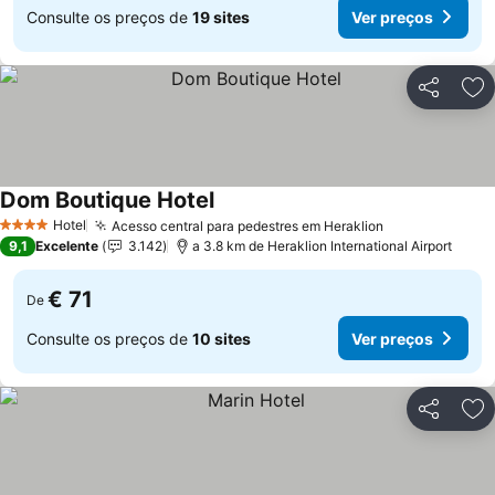
Consulte os preços de
19 sites
Ver preços
Partilhar
Ad
Dom Boutique Hotel
Hotel
Acesso central para pedestres em Heraklion
4 Estrelas
9,1
Excelente
3.142
a 3.8 km de Heraklion International Airport
€ 71
De
Consulte os preços de
10 sites
Ver preços
Partilhar
Ad