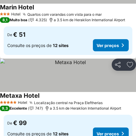
Marin Hotel
Hotel
Quartos com varandas com vista para o mar
3 Estrelas
8,1
Muito boa
4.325
a 3.5 km de Heraklion International Airport
€ 51
De
Consulte os preços de
12 sites
Ver preços
Partilhar
Ad
Metaxa Hotel
Hotel
Localização central na Praça Eleftherias
5 Estrelas
9,3
Excelente
747
a 3.5 km de Heraklion International Airport
€ 99
De
Consulte os preços de
12 sites
Ver preços