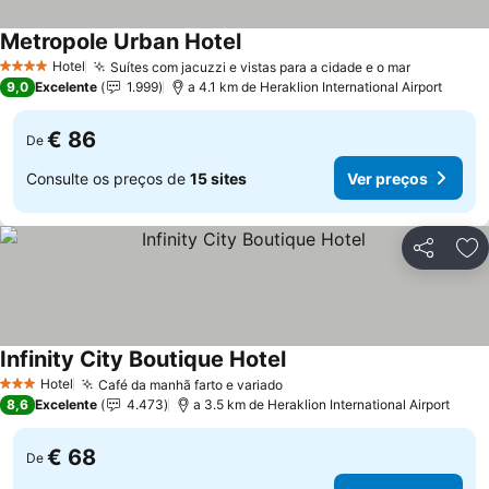
Metropole Urban Hotel
Hotel
Suítes com jacuzzi e vistas para a cidade e o mar
4 Estrelas
9,0
Excelente
1.999
a 4.1 km de Heraklion International Airport
€ 86
De
Consulte os preços de
15 sites
Ver preços
Partilhar
Ad
Infinity City Boutique Hotel
Hotel
Café da manhã farto e variado
3 Estrelas
8,6
Excelente
4.473
a 3.5 km de Heraklion International Airport
€ 68
De