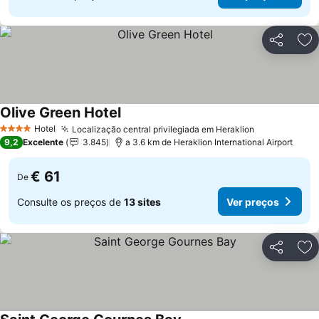
Partilhar
Ad
Olive Green Hotel
Hotel
Localização central privilegiada em Heraklion
4 Estrelas
9,2
Excelente
3.845
a 3.6 km de Heraklion International Airport
€ 61
De
Consulte os preços de
13 sites
Ver preços
Partilhar
Ad