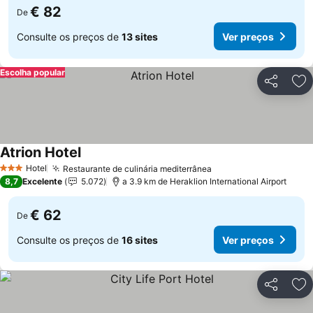
€ 82
De
Consulte os preços de
13 sites
Ver preços
Escolha popular
Partilhar
Ad
Atrion Hotel
Hotel
Restaurante de culinária mediterrânea
3 Estrelas
8,7
Excelente
5.072
a 3.9 km de Heraklion International Airport
€ 62
De
Consulte os preços de
16 sites
Ver preços
Partilhar
Ad