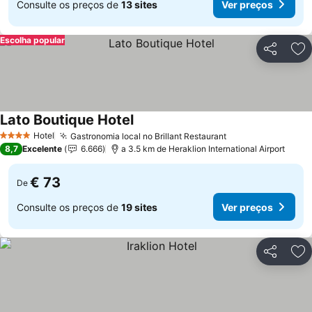
Consulte os preços de
13 sites
Ver preços
Escolha popular
Partilhar
Ad
Lato Boutique Hotel
Hotel
Gastronomia local no Brillant Restaurant
4 Estrelas
8,7
Excelente
6.666
a 3.5 km de Heraklion International Airport
€ 73
De
Consulte os preços de
19 sites
Ver preços
Partilhar
Ad