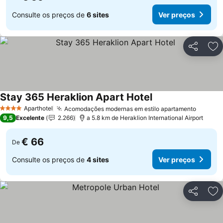
Consulte os preços de
6 sites
Ver preços
Partilhar
Ad
Stay 365 Heraklion Apart Hotel
Aparthotel
Acomodações modernas em estilo apartamento
4 Estrelas
9,5
Excelente
2.266
a 5.8 km de Heraklion International Airport
€ 66
De
Consulte os preços de
4 sites
Ver preços
Partilhar
Ad