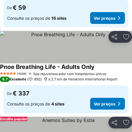
€ 59
De
Consulte os preços de
16 sites
Ver preços
Partilhar
Ad
Pnoe Breathing Life - Adults Only
Hotel
Spa rejuvenescedor com tratamentos únicos
5 Estrelas
9,7
Excelente
892
a 2.7 km de Heraklion International Airport
€ 337
De
Consulte os preços de
4 sites
Ver preços
Escolha popular
Partilhar
Ad