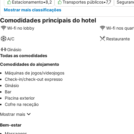
Estacionamento
•
8,2
Transportes públicos
•
7,7
Seguran
Mostrar mais classificações
Comodidades principais do hotel
Wi-fi no lobby
Wi-fi nos quar
A/C
Restaurante
Ginásio
Todas as comodidades
Comodidades do alojamento
Máquinas de jogos/videojogos
Check-in/check-out expresso
Ginásio
Bar
Piscina exterior
Cofre na receção
Mostrar mais
Bem-estar
Massagens