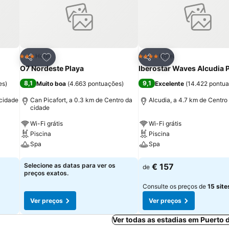
itos
Adicionar aos favoritos
Adicionar aos fav
Hotel
Hotel
3 Estrelas
4 Estrelas
Partilhar
Partilhar
O7 Nordeste Playa
Iberostar Waves Alcudia 
8,1
9,1
es
)
Muito boa
(
4.663 pontuações
)
Excelente
(
14.422 pontu
 cidade
Can Picafort, a 0.3 km de Centro da
Alcudia, a 4.7 km de Centro
cidade
Wi-Fi grátis
Wi-Fi grátis
Piscina
Piscina
Spa
Spa
Ver preços
Ver preços
Selecione as datas para ver os
€ 157
de
preços exatos.
Consulte os preços de
15 site
Ver preços
Ver preços
Ver todas as estadias em Puerto 