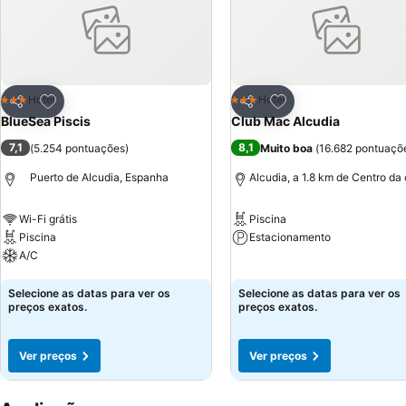
Adicionar aos favoritos
Adicionar aos favor
Hotel
Hotel
3 Estrelas
3 Estrelas
Partilhar
Partilhar
BlueSea Piscis
Club Mac Alcudia
7,1
8,1
(
5.254 pontuações
)
Muito boa
(
16.682 pontuaçõ
Puerto de Alcudia, Espanha
Alcudia, a 1.8 km de Centro da
Wi-Fi grátis
Piscina
Piscina
Estacionamento
A/C
Ver preços
Ver preços
Selecione as datas para ver os
Selecione as datas para ver os
preços exatos.
preços exatos.
Ver preços
Ver preços