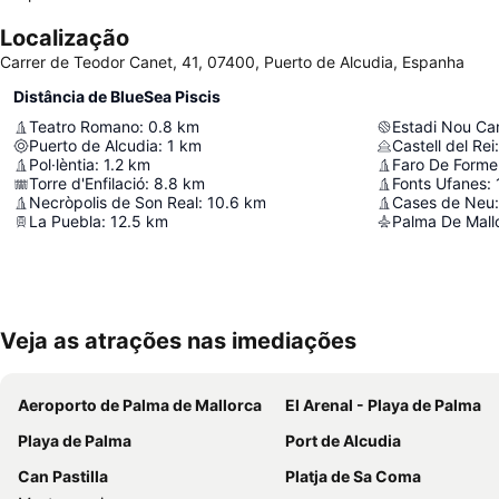
Localização
Carrer de Teodor Canet, 41, 07400, Puerto de Alcudia, Espanha
Distância de BlueSea Piscis
Teatro Romano
:
0.8
km
Estadi Nou Ca
Puerto de Alcudia
:
1
km
Castell del Rei
:
Pol·lèntia
:
1.2
km
Faro De Forme
Torre d'Enfilació
:
8.8
km
Fonts Ufanes
:
Necròpolis de Son Real
:
10.6
km
Cases de Neu
:
La Puebla
:
12.5
km
Palma De Mallo
Veja as atrações nas imediações
Aeroporto de Palma de Mallorca
El Arenal - Playa de Palma
Playa de Palma
Port de Alcudia
Can Pastilla
Platja de Sa Coma