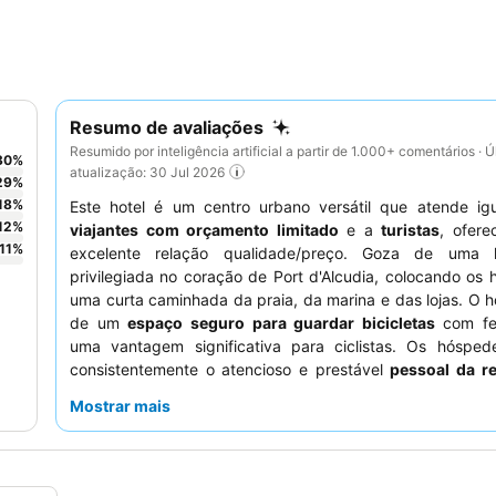
Resumo de avaliações
Resumido por inteligência artificial a partir de 1.000+ comentários · Ú
30
%
atualização: 30 Jul 2026
29
%
18
%
Este hotel é um centro urbano versátil que atende ig
12
%
viajantes com orçamento limitado
e a
turistas
, ofer
11
%
excelente relação qualidade/preço. Goza de uma l
privilegiada no coração de Port d'Alcudia, colocando os
uma curta caminhada da praia, da marina e das lojas. O h
de um
espaço seguro para guardar bicicletas
com fer
uma vantagem significativa para ciclistas. Os hósped
consistentemente o atencioso e prestável
pessoal da r
extenso
buffet de pequeno-almoço
com a sua variad
Mostrar mais
incluindo uma estação de omeletes. Para uma estadia mais
considere solicitar um quarto virado para o jardim, p
quartos podem ter problemas de ruído.