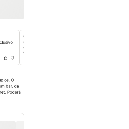
Café da manhã buffet variado
clusivo
Comece o seu dia com um café da manhã buffet diversi
oferece uma ampla seleção de opções quentes e frias, 
estação de omeletes.
uplos. O
um bar, da
rnet. Poderá