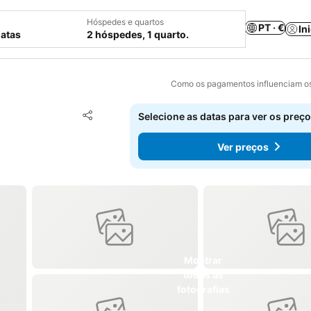
Hóspedes e quartos
PT · €
In
datas
2 hóspedes, 1 quarto.
Como os pagamentos influenciam os
Adicionar aos favoritos
Selecione as datas para ver os preço
Partilhar
Ver preços