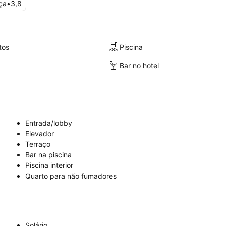
ça
•
3,8
tos
Piscina
Bar no hotel
Entrada/lobby
Elevador
Terraço
Bar na piscina
Piscina interior
Quarto para não fumadores
Solário