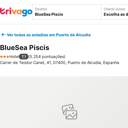
Destino
Check-in/out
Escolha as 
Ver todas as estadias em Puerto de Alcudia
BlueSea Piscis
Hotel
(
5.254 pontuações
)
7,1
3 Estrelas
Carrer de Teodor Canet, 41, 07400, Puerto de Alcudia, Espanha