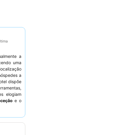
ltima
ualmente a
ecendo uma
ocalização
 hóspedes a
otel dispõe
ramentas,
es elogiam
eceção
e o
a seleção,
 tranquila,
ois alguns