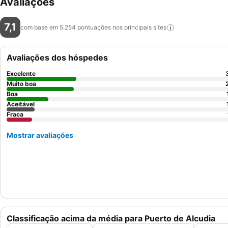
Avaliações
7,1
com base em 5.254 pontuações nos principais
sites
Avaliações dos hóspedes
Excelente
Muito boa
Boa
Aceitável
Fraca
Mostrar avaliações
Classificação acima da média para Puerto de Alcudia