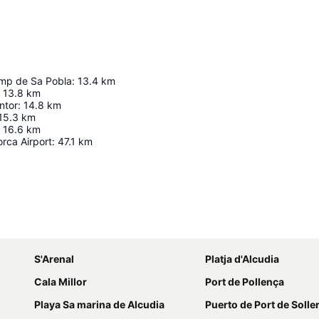
mp de Sa Pobla
:
13.4
km
13.8
km
ntor
:
14.8
km
15.3
km
16.6
km
rca Airport
:
47.1
km
Ampliar mapa
S'Arenal
Platja d'Alcudia
Cala Millor
Port de Pollença
Playa Sa marina de Alcudia
Puerto de Port de Solle