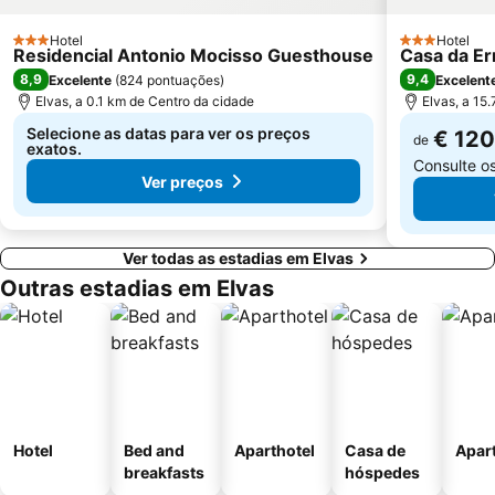
Hotel
Hotel
3 Estrelas
3 Estrelas
Residencial Antonio Mocisso Guesthouse
Casa da Er
8,9
9,4
Excelente
(
824 pontuações
)
Excelent
Elvas, a 0.1 km de Centro da cidade
Elvas, a 15
Selecione as datas para ver os preços
€ 120
de
exatos.
Consulte o
Ver preços
Ver todas as estadias em Elvas
Outras estadias em Elvas
Hotel
Bed and
Aparthotel
Casa de
Apar
breakfasts
hóspedes