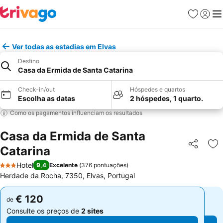
Favoritos
Iniciar
Me
Ver todas as estadias em Elvas
Destino
Casa da Ermida de Santa Catarina
Check-in/out
Hóspedes e quartos
Escolha as datas
2 hóspedes, 1 quarto.
Como os pagamentos influenciam os resultados
Casa da Ermida de Santa
Catarina
Partilhar
Ad
Hotel
9,4
Excelente
(
376 pontuações
)
3 Estrelas
Herdade da Rocha, 7350, Elvas, Portugal
€ 120
€ 120
de
de
Consulte os preços de
2 sites
Consulte os preços de
2 sites