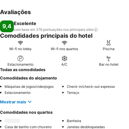
Avaliações
Excelente
9,4
com base em 376 pontuações nos principais
sites
Comodidades principais do hotel
Wi-fi no lobby
Wi-fi nos quartos
Piscina
Estacionamento
A/C
Bar no hotel
Todas as comodidades
Comodidades do alojamento
Máquinas de jogos/videojogos
Check-in/check-out expresso
Estacionamento
Terraço
Mostrar mais
Comodidades nos quartos
Banheira
Casa de banho com chuveiro
Janelas desbloqueadas