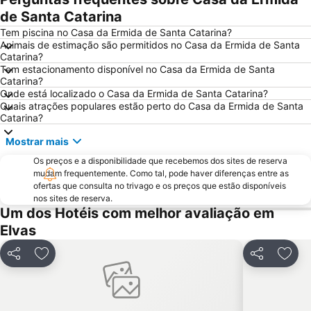
Igreja do Convento de Santo António
Piscinas Municipais de Elvas
de Santa Catarina
Villa Lusitano-Romana de Torre de Palma
Estación de autobuses
Tem piscina no Casa da Ermida de Santa Catarina?
Animais de estimação são permitidos no Casa da Ermida de Santa
Igreja Matriz de Santo António das Areias
Huerta Rosales
Catarina?
Tem estacionamento disponível no Casa da Ermida de Santa
Garrison Border Town of Elvas
Lusiberia
Catarina?
El Cristo
San Fernando
Onde está localizado o Casa da Ermida de Santa Catarina?
Quais atrações populares estão perto do Casa da Ermida de Santa
Casco Antiguo
El Gurugú
Catarina?
Museo de la Ciudad - Luis de Morales
Plaza de Toros El Toreo
Mostrar mais
San Roque
Cerro de Reyes
Os preços e a disponibilidade que recebemos dos sites de reserva
Las Vaguadas
Badajoz Airport
mudam frequentemente. Como tal, pode haver diferenças entre as
ofertas que consulta no trivago e os preços que estão disponíveis
Valencia de Alcántara
Valdepasillas
nos sites de reserva.
Um dos Hotéis com melhor avaliação em
Pardaleras
Antonio Hernández Gil
Elvas
Partilhar
Adicionar aos favoritos
Partilhar
Adici