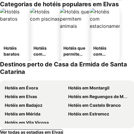
Categorias de hotéis populares em Elvas
Hotéis
Hotéis
Hotéis que
Hotéis
baratos
com
permitem
com
piscinas
animais
estaciona
Destinos perto de Casa da Ermida de Santa
mento
Catarina
Hotéis em Évora
Hotéis em Montargil
Hotéis em Elvas
Hotéis em Reguengos de Monsaraz
Hotéis em Badajoz
Hotéis em Castelo Branco
Hotéis em Mérida
Hotéis em Estremoz
Hotéis em Vila Viçosa
Ver todas as estadias em Elvas