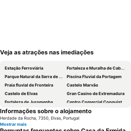
Veja as atrações nas imediações
Ampliar mapa
Estação Ferroviária
Fortaleza e Muralha de Cabeço de Vide
Parque Natural da Serra de São Mamede
Piscina Fluvial da Portagem
Praia fluvial de Fronteira
Castelo Marvão
Castelo de Elvas
Gran Casino de Extremadura
Fortaleza de Juromenha
Centro Comercial Conquistadores
Informações sobre o alojamento
Central de Camionagem de Estremoz
Ponte Romana da Portagem
Herdade da Rocha, 7350, Elvas, Portugal
Castelo do Alandroal
Centro Lazer da Portagem
Mostrar mais
Castelo de Terena
Forte de Santa Luzia
Perguntas frequentes sobre Casa da Ermida