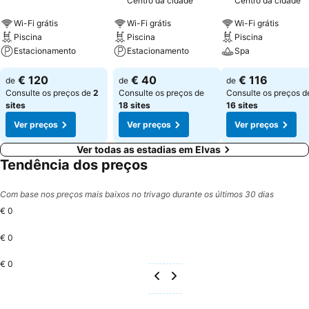
Centro da cidade
Centro da cidade
Wi-Fi grátis
Wi-Fi grátis
Wi-Fi grátis
Piscina
Piscina
Piscina
Estacionamento
Estacionamento
Spa
€ 120
€ 40
€ 116
de
de
de
Consulte os preços de
2
Consulte os preços de
Consulte os preços d
sites
18 sites
16 sites
Ver preços
Ver preços
Ver preços
Ver todas as estadias em Elvas
Tendência dos preços
Com base nos preços mais baixos no trivago durante os últimos 30 dias
€ 0
€ 0
€ 0