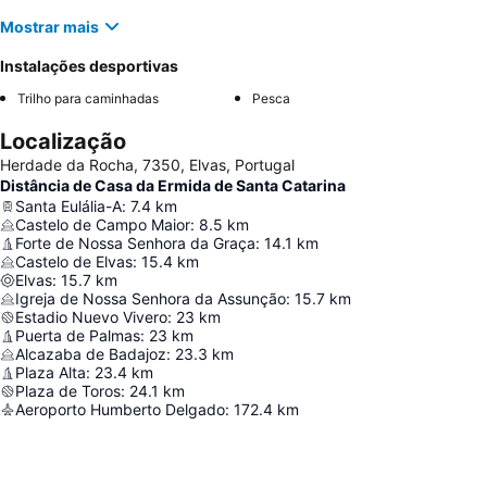
Mostrar mais
Instalações desportivas
Trilho para caminhadas
Pesca
Localização
Herdade da Rocha, 7350, Elvas, Portugal
Distância de Casa da Ermida de Santa Catarina
Santa Eulália-A
:
7.4
km
Castelo de Campo Maior
:
8.5
km
Forte de Nossa Senhora da Graça
:
14.1
km
Castelo de Elvas
:
15.4
km
Elvas
:
15.7
km
Igreja de Nossa Senhora da Assunção
:
15.7
km
Estadio Nuevo Vivero
:
23
km
Puerta de Palmas
:
23
km
Alcazaba de Badajoz
:
23.3
km
Plaza Alta
:
23.4
km
Plaza de Toros
:
24.1
km
Aeroporto Humberto Delgado
:
172.4
km