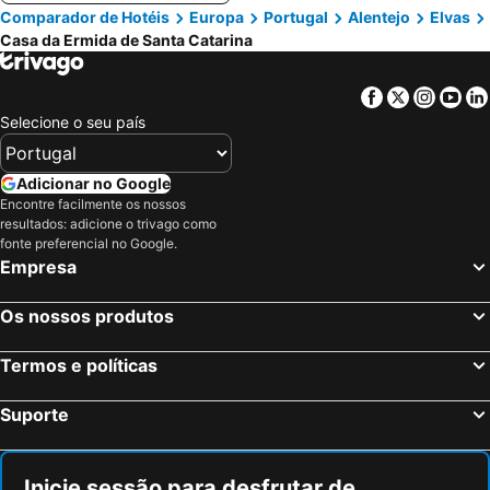
Comparador de Hotéis
Europa
Portugal
Alentejo
Elvas
Casa da Ermida de Santa Catarina
Facebook
Twitter
Insta
Yo
Selecione o seu país
Adicionar no Google
Encontre facilmente os nossos
resultados: adicione o trivago como
fonte preferencial no Google.
Empresa
Os nossos produtos
Termos e políticas
Suporte
Inicie sessão para desfrutar de