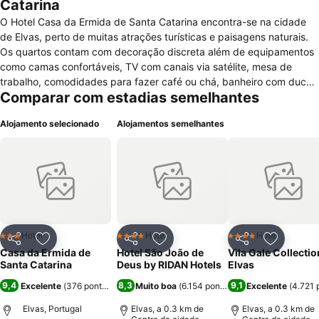
Catarina
O Hotel Casa da Ermida de Santa Catarina encontra-se na cidade
de Elvas, perto de muitas atrações turísticas e paisagens naturais.
Os quartos contam com decoração discreta além de equipamentos
como camas confortáveis, TV com canais via satélite, mesa de
trabalho, comodidades para fazer café ou chá, banheiro com ducha
Comparar com estadias semelhantes
e espelhos, cozinha compacta com equipamentos e utensílios
essenciais, telefone e janelas com vistas para a cidade. Como um
Alojamento selecionado
Alojamentos semelhantes
autêntico Bed&Breakfast este Hotel dispõe de estacionamento,
serviços de check-in/out expresso, jardim, parque infantil, serviços
de limpeza de quartos, terraço privativo, um bar com os mais
variados drinks e bebidas além de uma recepção com atendimento
disponível diariamente porém em horário limitado.
Hotel
Hotel
Hotel
3 Estrelas
4 Estrelas
4 Estrelas
Partilhar
Adicionar aos favoritos
Partilhar
Adicionar aos favoritos
Partilhar
Adicionar
Casa da Ermida de
Hotel São João de
Vila Gale Collectio
Santa Catarina
Deus by RIDAN Hotels
Elvas
9,4
8,3
9,1
Excelente
(
376 pontuações
)
Muito boa
(
6.154 pontuações
Excelente
)
(
4.721 
Elvas, Portugal
Elvas, a 0.3 km de
Elvas, a 0.3 km de