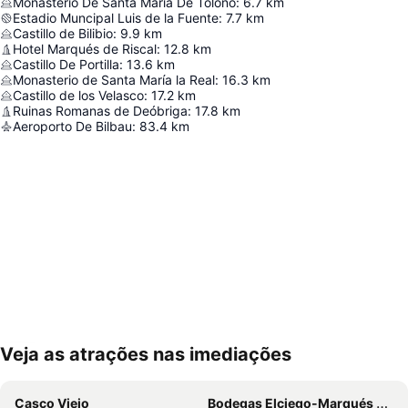
Monasterio De Santa María De Toloño
:
6.7
km
Estadio Muncipal Luis de la Fuente
:
7.7
km
Castillo de Bilibio
:
9.9
km
Hotel Marqués de Riscal
:
12.8
km
Castillo De Portilla
:
13.6
km
Monasterio de Santa María la Real
:
16.3
km
Castillo de los Velasco
:
17.2
km
Ruinas Romanas de Deóbriga
:
17.8
km
Aeroporto De Bilbau
:
83.4
km
Veja as atrações nas imediações
Ampliar mapa
Casco Viejo
Bodegas Elciego-Marqués de Riscal