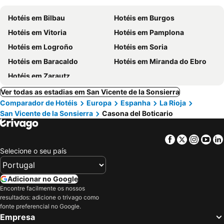
Hotéis em Bilbau
Hotéis em Burgos
Hotéis em Vitoria
Hotéis em Pamplona
Hotéis em Logroño
Hotéis em Soria
Hotéis em Baracaldo
Hotéis em Miranda do Ebro
Hotéis em Zarautz
Ver todas as estadias em San Vicente de la Sonsierra
Comparador de Hotéis
Europa
Espanha
La Rioja
San Vicente de la Sonsierra
Casona del Boticario
Facebook
Twitter
Insta
Yo
Selecione o seu país
Adicionar no Google
Encontre facilmente os nossos
resultados: adicione o trivago como
fonte preferencial no Google.
Empresa