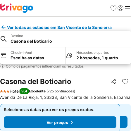
Favoritos
Iniciar
Me
Ver todas as estadias em San Vicente de la Sonsierra
Destino
Casona del Boticario
Check-in/out
Hóspedes e quartos
Escolha as datas
2 hóspedes, 1 quarto.
Como os pagamentos influenciam os resultados
Casona del Boticario
Partilhar
Ad
Hotel
9,4
Excelente
(
725 pontuações
)
3 Estrelas
Avenida De La Rioja, 1, 26338, San Vicente de la Sonsierra, Espanha
Selecione as datas para ver os preços exatos.
Selecione as datas para ver os preços exatos.
Ver preços
Ver preços