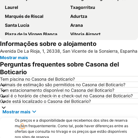
Laurel
Txagorritxu
Marqués de Riscal
Adurtza
Santa Lucía
Arana
Plaza de la Virgen Blanca
Vitoria Airport
Informações sobre o alojamento
Postas
Gazalbide
Avenida De La Rioja, 1, 26338, San Vicente de la Sonsierra, Espanha
Estación de Esquí de Valdezcaray
Conjunto Histórico Artístico
Mostrar mais
Gran Vía
Puente de San Juan de Ortega
Perguntas frequentes sobre Casona del
Zabalgana
Tranvía
Boticario
Ensanche
Lovaina
Tem piscina no Casona del Boticario?
Animais de estimação são permitidos no Casona del Boticario?
Santiago
Palacio del Obispo del Pino o Casa de Tratámara
Tem estacionamento disponível no Casona del Boticario?
Qual é o horário de check-in e check-out no Casona del Boticario?
Edificio de la Antigua Tabacalera
Parque de la Florida
Onde está localizado o Casona del Boticario?
Ariznavarra
Palacio de Congresos Europa
Mostrar mais
Monasterio de Nuestra Señora de Valvanera
Fernando Buesa Arena
Os preços e a disponibilidade que recebemos dos sites de reserva
Abetxuko
Hospital de San Antonio Abad
mudam frequentemente. Como tal, pode haver diferenças entre as
ofertas que consulta no trivago e os preços que estão disponíveis
nos sites de reserva.