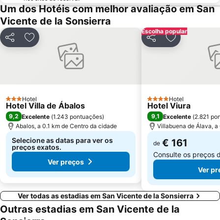
Um dos Hotéis com melhor avaliação em San
Vicente de la Sonsierra
Escolha popular
Partilhar
Adicionar aos favoritos
Partilhar
Adicionar aos
Hotel
Hotel
3 Estrelas
4 Estrelas
Hotel Villa de Ábalos
Hotel Viura
9,2
9,1
Excelente
(
1.243 pontuações
)
Excelente
(
2.821 po
Abalos, a 0.1 km de Centro da cidade
Villabuena de Álava, a
Selecione as datas para ver os
€ 161
de
preços exatos.
Consulte os preços 
Ver preços
Ver pr
Ver todas as estadias em San Vicente de la Sonsierra
Outras estadias em San Vicente de la