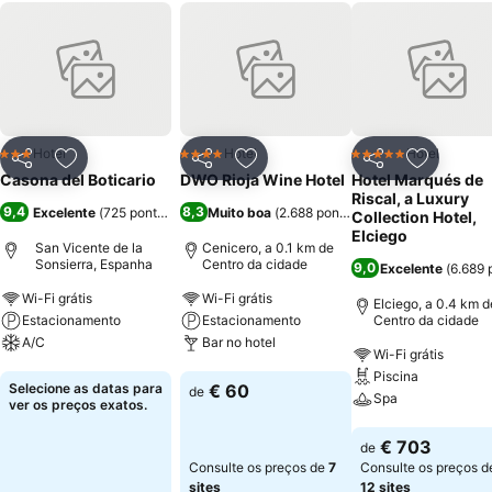
Hotel
Hotel
Hotel
3 Estrelas
4 Estrelas
5 Estrelas
Partilhar
Adicionar aos favoritos
Partilhar
Adicionar aos favoritos
Partilhar
Adicionar
Casona del Boticario
DWO Rioja Wine Hotel
Hotel Marqués de
Riscal, a Luxury
9,4
8,3
Excelente
(
725 pontuações
)
Muito boa
(
2.688 pontuações
)
Collection Hotel,
Elciego
San Vicente de la
Cenicero, a 0.1 km de
Sonsierra, Espanha
Centro da cidade
9,0
Excelente
(
6.689 
Wi-Fi grátis
Wi-Fi grátis
Elciego, a 0.4 km d
Estacionamento
Estacionamento
Centro da cidade
A/C
Bar no hotel
Wi-Fi grátis
Piscina
Ver preços
Ver preços
Selecione as datas para
€ 60
de
Spa
ver os preços exatos.
Ver preços
€ 703
de
Consulte os preços de
7
Consulte os preços d
sites
12 sites