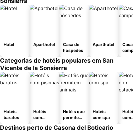
Sonsierra
Hotel
Aparthotel
Casa de
Aparthotel
Casa
hóspedes
cam
Categorias de hotéis populares em San
Vicente de la Sonsierra
Hotéis
Hotéis
Hotéis que
Hotéis
Hoté
baratos
com
permitem
com spa
com
piscinas
animais
esta
Destinos perto de Casona del Boticario
ment