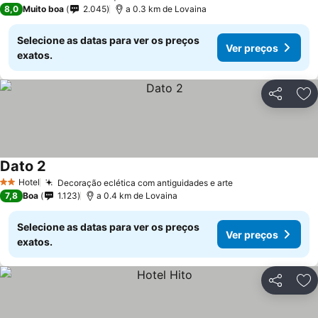
2 Estrelas
8,0
Muito boa
2.045
a 0.3 km de Lovaina
Selecione as datas para ver os preços
Ver preços
exatos.
Partilhar
Ad
Dato 2
Hotel
Decoração eclética com antiguidades e arte
2 Estrelas
7,8
Boa
1.123
a 0.4 km de Lovaina
Selecione as datas para ver os preços
Ver preços
exatos.
Partilhar
Ad