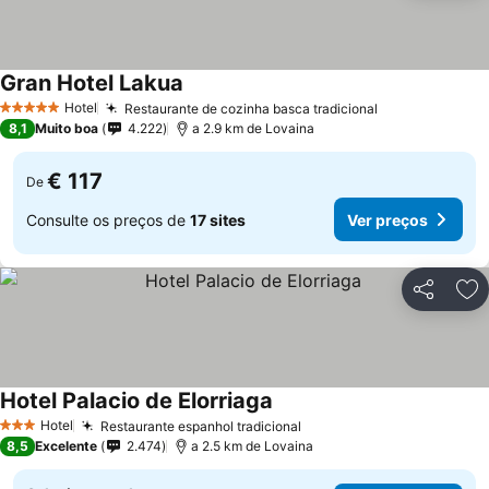
Gran Hotel Lakua
Hotel
Restaurante de cozinha basca tradicional
5 Estrelas
8,1
Muito boa
4.222
a 2.9 km de Lovaina
€ 117
De
Consulte os preços de
17 sites
Ver preços
Partilhar
Ad
Hotel Palacio de Elorriaga
Hotel
Restaurante espanhol tradicional
3 Estrelas
8,5
Excelente
2.474
a 2.5 km de Lovaina