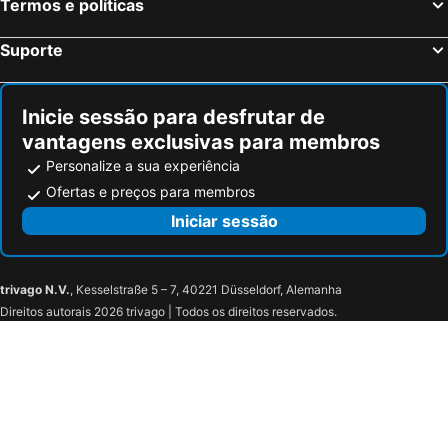
Bardenas Reales
de Comillas
Termos e políticas
Catedral de Palencia
Feria de Zaragoza
Suporte
Bodegas Elciego-Marqués de Riscal
Laurel
Catedral de Burgos
Conjunto Histórico de la Ciudad de Burgos
Inicie sessão para desfrutar de
Txagorritxu
Passeio do Arenal
vantagens exclusivas para membros
Altamira
Casco Antiguo
Personalize a sua experiência
Playa La Concha
Estación de esquí de Candanchú
Ofertas e preços para membros
Plaza de Toros de Zaragoza
Adurtza
Iniciar sessão
Ensanche
Lakua
Coronación
Lovaina
trivago N.V.
, Kesselstraße 5 – 7, 40221 Düsseldorf, Alemanha
Ariznavarra
Feria Internacional El Arte de la Cerveza Sana
Direitos autorais 2026 trivago | Todos os direitos reservados.
Los Arquillos
Plaza de la Virgen Blanca
Carnaval en Vitoria
General Álava
Postas
El caminante
Independencia
Eduardo Dato
Florida
La Paz