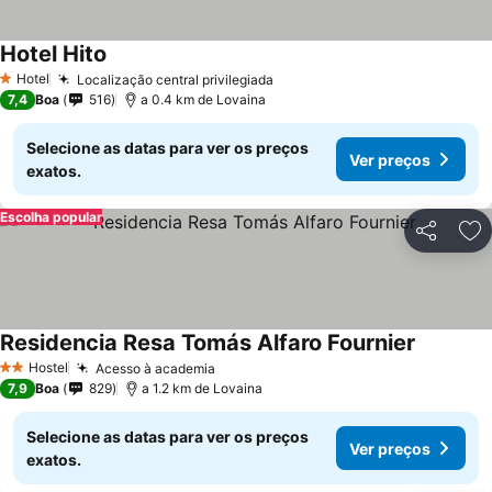
Hotel Hito
Hotel
Localização central privilegiada
1 Estrelas
7,4
Boa
516
a 0.4 km de Lovaina
Selecione as datas para ver os preços
Ver preços
exatos.
Escolha popular
Partilhar
Ad
Residencia Resa Tomás Alfaro Fournier
Hostel
Acesso à academia
2 Estrelas
7,9
Boa
829
a 1.2 km de Lovaina
Selecione as datas para ver os preços
Ver preços
exatos.