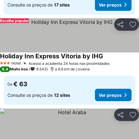
Consulte os preços de
17 sites
Ver preços
Escolha popular
Partilhar
Ad
Holiday Inn Express Vitoria by IHG
Hotel
Acesso a academia 24 horas nas proximidades
3 Estrelas
8,4
Muito boa
8.543
a 6.6 km de Lovaina
€ 63
De
Consulte os preços de
12 sites
Ver preços
Partilhar
Ad