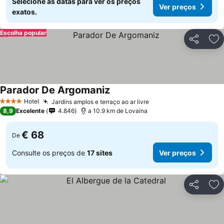
Selecione as datas para ver os preços
Ver preços
exatos.
Escolha popular
Partilhar
Ad
Parador De Argomaniz
Hotel
Jardins amplos e terraço ao ar livre
4 Estrelas
8,9
Excelente
4.846
a 10.9 km de Lovaina
€ 68
De
Consulte os preços de
17 sites
Ver preços
Partilhar
Ad