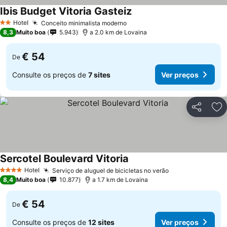
Ibis Budget Vitoria Gasteiz
Hotel
Conceito minimalista moderno
2 Estrelas
8,3
Muito boa
5.943
a 2.0 km de Lovaina
€ 54
De
Consulte os preços de
7 sites
Ver preços
Partilhar
Ad
Sercotel Boulevard Vitoria
Hotel
Serviço de aluguel de bicicletas no verão
4 Estrelas
8,4
Muito boa
10.877
a 1.7 km de Lovaina
€ 54
De
Consulte os preços de
12 sites
Ver preços