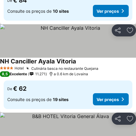
€ 84
De
Consulte os preços de
10 sites
Ver preços
Partilhar
Ad
NH Canciller Ayala Vitoria
Hotel
Culinária basca no restaurante Quejana
4 Estrelas
8,5
Excelente
11.271
a 0.6 km de Lovaina
€ 62
De
Consulte os preços de
19 sites
Ver preços
Partilhar
Ad