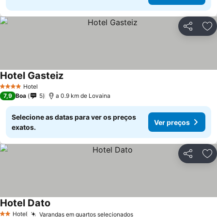
Partilhar
Ad
Hotel Gasteiz
Hotel
4 Estrelas
7,9
Boa
5
a 0.9 km de Lovaina
Selecione as datas para ver os preços
Ver preços
exatos.
Partilhar
Ad
Hotel Dato
Hotel
Varandas em quartos selecionados