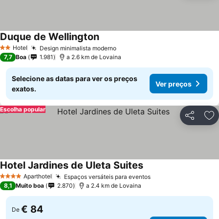
Duque de Wellington
Hotel
Design minimalista moderno
2 Estrelas
7,7
Boa
1.981
a 2.6 km de Lovaina
Selecione as datas para ver os preços
Ver preços
exatos.
Escolha popular
Partilhar
Ad
Hotel Jardines de Uleta Suites
Aparthotel
Espaços versáteis para eventos
4 Estrelas
8,1
Muito boa
2.870
a 2.4 km de Lovaina
€ 84
De