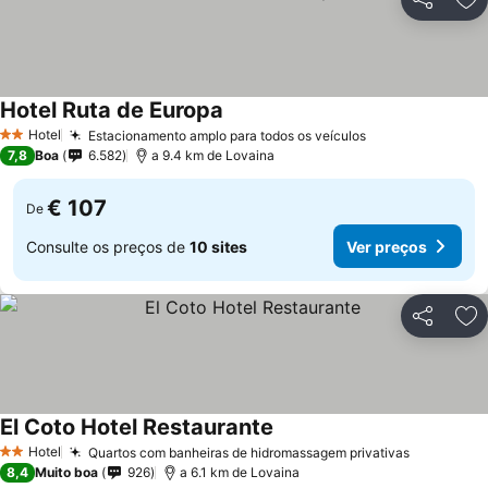
Partilhar
Ad
Hotel Ruta de Europa
Hotel
Estacionamento amplo para todos os veículos
2 Estrelas
7,8
Boa
6.582
a 9.4 km de Lovaina
€ 107
De
Consulte os preços de
10 sites
Ver preços
Partilhar
Ad
El Coto Hotel Restaurante
Hotel
Quartos com banheiras de hidromassagem privativas
2 Estrelas
8,4
Muito boa
926
a 6.1 km de Lovaina