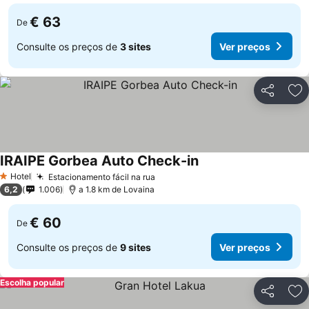
€ 63
De
Consulte os preços de
3 sites
Ver preços
Partilhar
Ad
IRAIPE Gorbea Auto Check-in
Hotel
Estacionamento fácil na rua
1 Estrelas
6,2
1.006
a 1.8 km de Lovaina
€ 60
De
Consulte os preços de
9 sites
Ver preços
Escolha popular
Partilhar
Ad