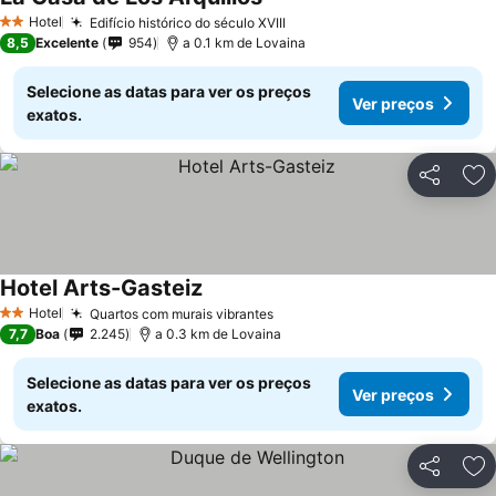
Hotel
Edifício histórico do século XVIII
2 Estrelas
8,5
Excelente
954
a 0.1 km de Lovaina
Selecione as datas para ver os preços
Ver preços
exatos.
Partilhar
Ad
Hotel Arts-Gasteiz
Hotel
Quartos com murais vibrantes
2 Estrelas
7,7
Boa
2.245
a 0.3 km de Lovaina
Selecione as datas para ver os preços
Ver preços
exatos.
Partilhar
Ad