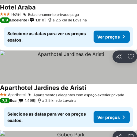
Hotel Araba
Hotel
Estacionamento privado pago
3 Estrelas
8,9
Excelente
1.810
a 2.5 km de Lovaina
Selecione as datas para ver os preços
Ver preços
exatos.
Partilhar
Ad
Aparthotel Jardines de Aristi
Aparthotel
Apartamentos elegantes com espaço exterior privado
2 Estrelas
7,8
Boa
1.496
a 2.5 km de Lovaina
Selecione as datas para ver os preços
Ver preços
exatos.