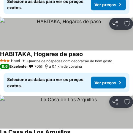
Selecione as datas para ver os preços
Ver preços
exatos.
Partilhar
Ad
HABITAKA, Hogares de paso
Hotel
Quartos de hóspedes com decoração de bom gosto
3 Estrelas
8,6
Excelente
705
a 0.1 km de Lovaina
Selecione as datas para ver os preços
Ver preços
exatos.
Partilhar
Ad
La Casa de Los Arquillos