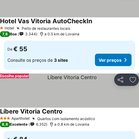
Hotel Vas Vitoria AutoCheckIn
Hotel
Perto de restaurantes locais
1 Estrelas
7,8
Boa
3.344
a 0.5 km de Lovaina
€ 55
De
Consulte os preços de
3 sites
Ver preços
Escolha popular
Partilhar
Ad
Líbere Vitoria Centro
Aparthotel
Quartos com isolamento acústico
3 Estrelas
8,6
Excelente
6.352
a 0.8 km de Lovaina