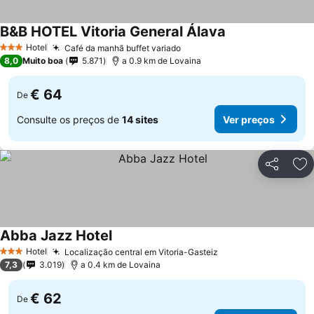
B&B HOTEL Vitoria General Álava
Hotel
Café da manhã buffet variado
3 Estrelas
8,0
Muito boa
5.871
a 0.9 km de Lovaina
€ 64
De
Consulte os preços de
14 sites
Ver preços
Partilhar
Ad
Abba Jazz Hotel
Hotel
Localização central em Vitoria-Gasteiz
3 Estrelas
7,3
3.019
a 0.4 km de Lovaina
€ 62
De