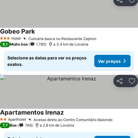
Partilhar
Ad
Gobeo Park
Hotel
Culinária basca no Restaurante Zapiron
3 Estrelas
8,1
Muito boa
1.785
a 3.4 km de Lovaina
Selecione as datas para ver os preços
Ver preços
exatos.
Partilhar
Ad
Apartamentos Irenaz
Aparthotel
Acesso direto ao Centro Comunitário Ibaiondo
2 Estrelas
7,7
Boa
746
a 2.8 km de Lovaina