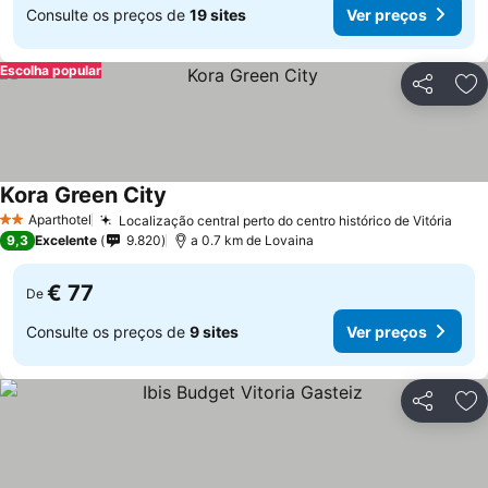
Consulte os preços de
19 sites
Ver preços
Escolha popular
Partilhar
Ad
Kora Green City
Aparthotel
Localização central perto do centro histórico de Vitória
2 Estrelas
9,3
Excelente
9.820
a 0.7 km de Lovaina
€ 77
De
Consulte os preços de
9 sites
Ver preços
Partilhar
Ad