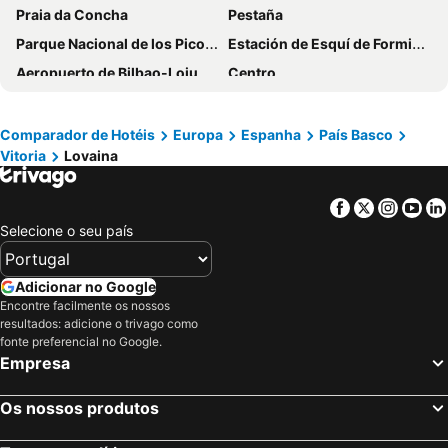
Praia da Concha
Pestaña
Parque Nacional de los Picos de Europa
Estación de Esquí de Formigal
Aeropuerto de Bilbao-Loiu
Centro
Bilbao La Vieja
Lagos de Covadonga
Estadio de San Mamés
Estación de esquí Alto Campoo
Comparador de Hotéis
Europa
Espanha
País Basco
Vitoria
Lovaina
Donostiako
Praia de Sardinero
Estación de Esquí de Astún
Metro de Bilbao
Facebook
Twitter
Insta
Yo
Fiesta del Orujo
Intxaurrondo
Selecione o seu país
Parque da Natureza de Cabárceno
Gran Casino Bilbao
Centro de Interpretación del Litoral
Funicular de Bulnes
Adicionar no Google
Las Arenas
Zaragoza 1908
Encontre facilmente os nossos
resultados: adicione o trivago como
Complejo kárstico de Orbaneja del Castillo
La Pinilla
fonte preferencial no Google.
Empresa
Casco Viejo
Bilbo Zaharra
Parroquia de San Sebastián de Garabandal
Aramón-Panticosa
Os nossos produtos
de Barro
Zubieta