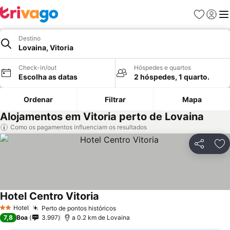
Favoritos
Iniciar
Me
Destino
Lovaina, Vitoria
Check-in/out
Hóspedes e quartos
Escolha as datas
2 hóspedes, 1 quarto.
Ordenar
Filtrar
Mapa
Alojamentos em Vitoria perto de Lovaina
Como os pagamentos influenciam os resultados
Partilhar
Ad
Hotel Centro Vitoria
Hotel
Perto de pontos históricos
2 Estrelas
7,8
Boa
3.997
a 0.2 km de Lovaina