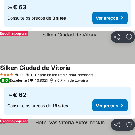
€ 63
De
Consulte os preços de
3 sites
Ver preços
Escolha popular
Partilhar
Ad
Silken Ciudad de Vitoria
Hotel
Culinária basca tradicional inovadora
4 Estrelas
8,6
Excelente
16.962
a 0.7 km de Lovaina
€ 62
De
Consulte os preços de
16 sites
Ver preços
Escolha popular
Partilhar
Ad