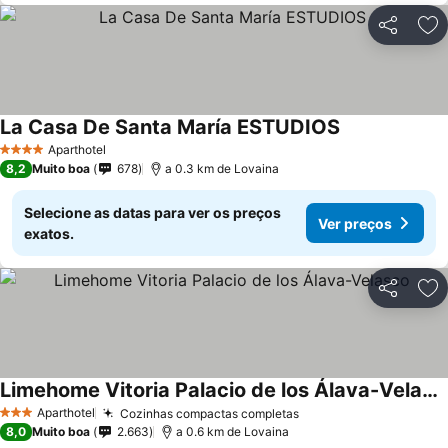
Partilhar
Ad
La Casa De Santa María ESTUDIOS
Aparthotel
4 Estrelas
8,2
Muito boa
678
a 0.3 km de Lovaina
Selecione as datas para ver os preços
Ver preços
exatos.
Partilhar
Ad
Limehome Vitoria Palacio de los Álava-Velasco
Aparthotel
Cozinhas compactas completas
3 Estrelas
8,0
Muito boa
2.663
a 0.6 km de Lovaina