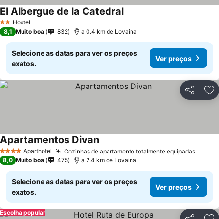
El Albergue de la Catedral
Hostel
2 Estrelas
8,1
Muito boa
832
a 0.4 km de Lovaina
Selecione as datas para ver os preços
Ver preços
exatos.
Partilhar
Ad
Apartamentos Divan
Aparthotel
Cozinhas de apartamento totalmente equipadas
4 Estrelas
8,0
Muito boa
475
a 2.4 km de Lovaina
Selecione as datas para ver os preços
Ver preços
exatos.
Escolha popular