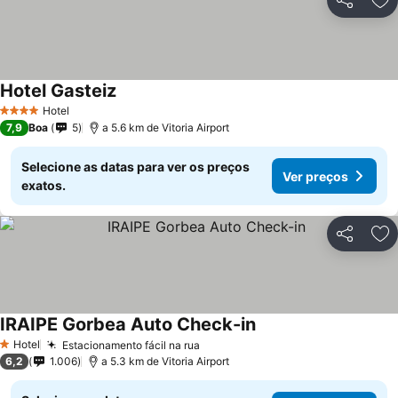
Partilhar
Ad
Hotel Gasteiz
Ver preços
Hotel
4 Estrelas
7,9
Boa
5
a 5.6 km de Vitoria Airport
Selecione as datas para ver os preços
Ver preços
exatos.
Partilhar
Ad
IRAIPE Gorbea Auto Check-in
Ver preços
Hotel
Estacionamento fácil na rua
Ver preços
1 Estrelas
6,2
1.006
a 5.3 km de Vitoria Airport