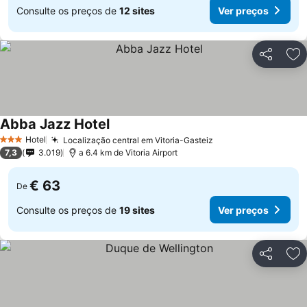
Consulte os preços de
12 sites
Ver preços
Partilhar
Ad
Abba Jazz Hotel
Ver preços
Hotel
Localização central em Vitoria-Gasteiz
Ver preços
3 Estrelas
7,3
3.019
a 6.4 km de Vitoria Airport
€ 63
De
Consulte os preços de
19 sites
Ver preços
Partilhar
Ad