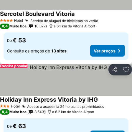
Sercotel Boulevard Vitoria
Ver preços
Hotel
Serviço de aluguel de bicicletas no verão
Ver preços
4 Estrelas
8,4
Muito boa
10.877
a 6.1 km de Vitoria Airport
€ 53
De
Consulte os preços de
13 sites
Ver preços
Escolha popular
Partilhar
Ad
Holiday Inn Express Vitoria by IHG
Ver preços
Hotel
Acesso a academia 24 horas nas proximidades
Ver preços
3 Estrelas
8,4
Muito boa
8.543
a 6.2 km de Vitoria Airport
€ 63
De