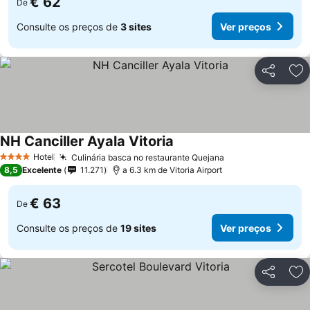
€ 62
De
Consulte os preços de
3 sites
Ver preços
Partilhar
Ad
NH Canciller Ayala Vitoria
Ver preços
Hotel
Culinária basca no restaurante Quejana
Ver preços
4 Estrelas
8,5
Excelente
11.271
a 6.3 km de Vitoria Airport
€ 63
De
Consulte os preços de
19 sites
Ver preços
Partilhar
Ad