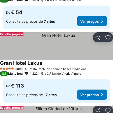
8,3
Muito boa
5.943
a 4.4 km de Vitoria Airport
€ 54
De
Consulte os preços de
7 sites
Ver preços
Escolha popular
Partilhar
Ad
Gran Hotel Lakua
Ver preços
Hotel
Restaurante de cozinha basca tradicional
Ver preços
5 Estrelas
8,1
Muito boa
4.222
a 3.7 km de Vitoria Airport
€ 113
De
Consulte os preços de
17 sites
Ver preços
Escolha popular