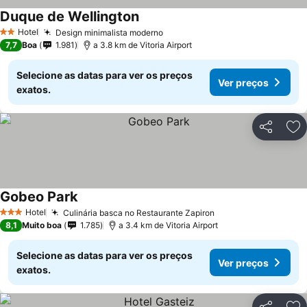
Duque de Wellington
Ver preços
Hotel
Design minimalista moderno
Ver preços
2 Estrelas
7,7
Boa
1.981
a 3.8 km de Vitoria Airport
Selecione as datas para ver os preços
Ver preços
exatos.
Partilhar
Ad
Gobeo Park
Ver preços
Hotel
Culinária basca no Restaurante Zapiron
Ver preços
3 Estrelas
8,1
Muito boa
1.785
a 3.4 km de Vitoria Airport
Selecione as datas para ver os preços
Ver preços
exatos.