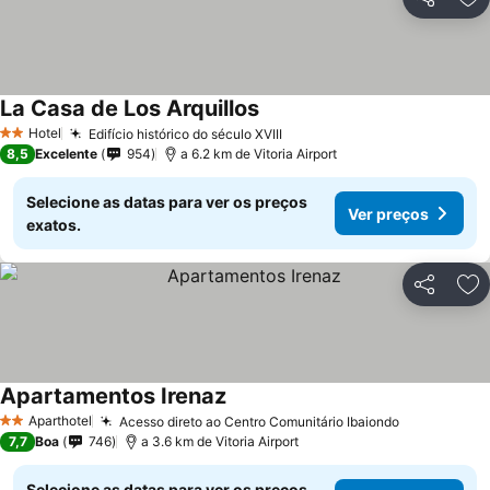
Partilhar
Ad
La Casa de Los Arquillos
Ver preços
Hotel
Edifício histórico do século XVIII
Ver preços
2 Estrelas
8,5
Excelente
954
a 6.2 km de Vitoria Airport
Selecione as datas para ver os preços
Ver preços
exatos.
Partilhar
Ad
Apartamentos Irenaz
Ver preços
Aparthotel
Acesso direto ao Centro Comunitário Ibaiondo
Ver preços
2 Estrelas
7,7
Boa
746
a 3.6 km de Vitoria Airport
Selecione as datas para ver os preços