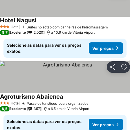
Hotel Nagusi
Ver preços
Hotel
Suítes no sótão com banheiras de hidromassagem
Ver preço
3 Estrelas
8,7
Excelente
2.020
a 10.9 km de Vitoria Airport
Selecione as datas para ver os preços
Ver preços
exatos.
Partilhar
Ad
Agroturismo Abaienea
Ver preços
Hotel
Passeios turísticos locais organizados
Ver preços
3 Estrelas
8,5
Excelente
357
a 6.5 km de Vitoria Airport
Selecione as datas para ver os preços
Ver preços
exatos.