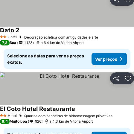
Partilhar
Ad
Dato 2
Ver preços
Hotel
Decoração eclética com antiguidades e arte
Ver preços
2 Estrelas
7,8
Boa
1.123
a 6.4 km de Vitoria Airport
Selecione as datas para ver os preços
Ver preços
exatos.
Partilhar
Ad
El Coto Hotel Restaurante
Ver preços
Hotel
Quartos com banheiras de hidromassagem privativas
Ver preç
2 Estrelas
8,4
Muito boa
926
a 4.3 km de Vitoria Airport