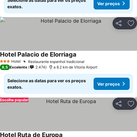
Selecione as datas para ver os preços
Ver preços
exatos.
Partilhar
Ad
Hotel Palacio de Elorriaga
Ver preços
Hotel
Restaurante espanhol tradicional
Ver preços
3 Estrelas
8,5
Excelente
2.474
a 8.2 km de Vitoria Airport
Selecione as datas para ver os preços
Ver preços
exatos.
Escolha popular
Partilhar
Ad
Hotel Ruta de Europa