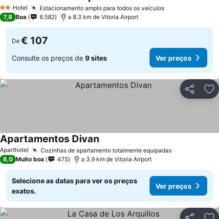
Ver preços
Hotel
Estacionamento amplo para todos os veículos
Ver preços
2 Estrelas
7,8
Boa
6.582
a 8.3 km de Vitoria Airport
€ 107
De
Consulte os preços de
9 sites
Ver preços
Partilhar
Ad
Apartamentos Divan
Ver preços
Aparthotel
Cozinhas de apartamento totalmente equipadas
Ver preços
8,0
Muito boa
475
a 3.9 km de Vitoria Airport
Selecione as datas para ver os preços
Ver preços
exatos.