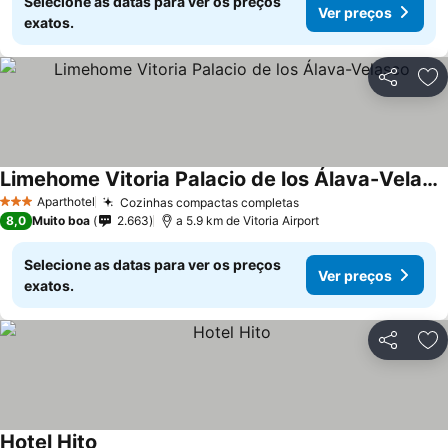
Selecione as datas para ver os preços
Ver preços
exatos.
Partilhar
Ad
Limehome Vitoria Palacio de los Álava-Velasco
Ver preços
Aparthotel
Cozinhas compactas completas
Ver preços
3 Estrelas
8,0
Muito boa
2.663
a 5.9 km de Vitoria Airport
Selecione as datas para ver os preços
Ver preços
exatos.
Partilhar
Ad
Hotel Hito