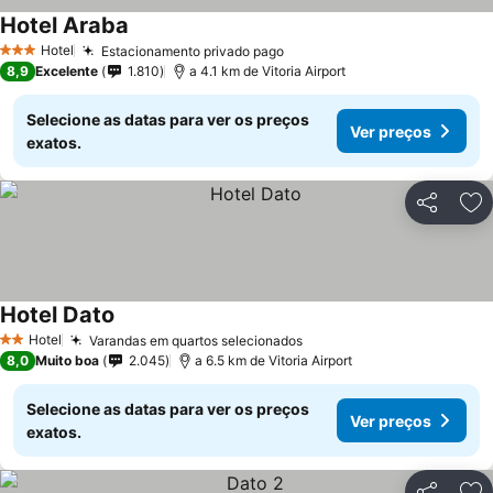
Hotel Araba
Ver preços
Hotel
Estacionamento privado pago
Ver preços
3 Estrelas
8,9
Excelente
1.810
a 4.1 km de Vitoria Airport
Selecione as datas para ver os preços
Ver preços
exatos.
Partilhar
Ad
Hotel Dato
Ver preços
Hotel
Varandas em quartos selecionados
Ver preços
2 Estrelas
8,0
Muito boa
2.045
a 6.5 km de Vitoria Airport
Selecione as datas para ver os preços
Ver preços
exatos.