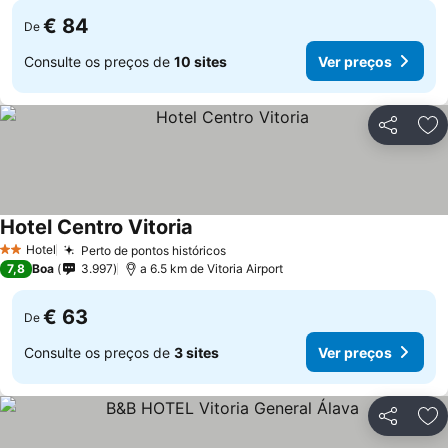
€ 84
De
Consulte os preços de
10 sites
Ver preços
Partilhar
Ad
Hotel Centro Vitoria
Ver preços
Hotel
Perto de pontos históricos
Ver preços
2 Estrelas
7,8
Boa
3.997
a 6.5 km de Vitoria Airport
€ 63
De
Consulte os preços de
3 sites
Ver preços
Partilhar
Ad