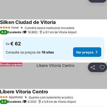
Partilhar
Ad
Silken Ciudad de Vitoria
Ver preços
Hotel
Culinária basca tradicional inovadora
Ver preços
4 Estrelas
8,6
Excelente
16.962
a 6.1 km de Vitoria Airport
€ 62
De
Consulte os preços de
16 sites
Ver preços
Escolha popular
Partilhar
Ad
Líbere Vitoria Centro
Ver preços
Aparthotel
Quartos com isolamento acústico
Ver preços
3 Estrelas
8,6
Excelente
6.352
a 5.6 km de Vitoria Airport