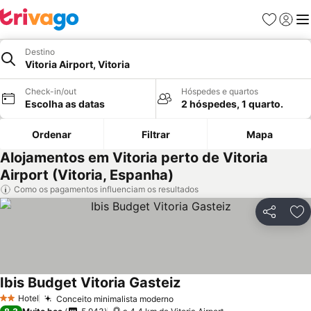
Favoritos
Iniciar
Me
Destino
Vitoria Airport, Vitoria
Check-in/out
Hóspedes e quartos
Escolha as datas
2 hóspedes, 1 quarto.
Ordenar
Filtrar
Mapa
Alojamentos em Vitoria perto de Vitoria
Airport (Vitoria, Espanha)
Como os pagamentos influenciam os resultados
Partilhar
Ad
Ibis Budget Vitoria Gasteiz
Ver preços
Hotel
Conceito minimalista moderno
Ver preços
2 Estrelas