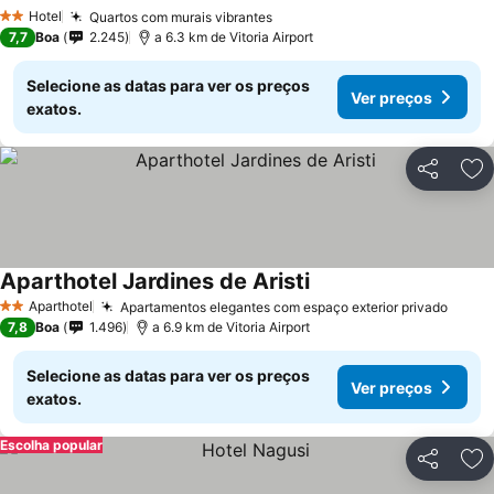
Ver preços
Hotel
Quartos com murais vibrantes
Ver preços
2 Estrelas
7,7
Boa
2.245
a 6.3 km de Vitoria Airport
Selecione as datas para ver os preços
Ver preços
exatos.
Partilhar
Ad
Aparthotel Jardines de Aristi
Ver preços
Aparthotel
Apartamentos elegantes com espaço exterior privado
Ver p
2 Estrelas
7,8
Boa
1.496
a 6.9 km de Vitoria Airport
Selecione as datas para ver os preços
Ver preços
exatos.
Escolha popular
Partilhar
Ad