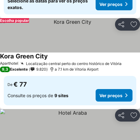
Selecione as datas para ver os preços
Ver preços
exatos.
Escolha popular
Partilhar
Ad
Kora Green City
Ver preços
Aparthotel
Localização central perto do centro histórico de Vitória
Ver pre
9,3
Excelente
9.820
a 7.1 km de Vitoria Airport
€ 77
De
Consulte os preços de
9 sites
Ver preços
Partilhar
Ad