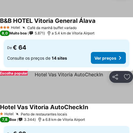
B&B HOTEL Vitoria General Álava
Ver preços
Hotel
Café da manhã buffet variado
Ver preços
3 Estrelas
8,0
Muito boa
5.871
a 5.4 km de Vitoria Airport
€ 64
De
Consulte os preços de
14 sites
Ver preços
Escolha popular
Partilhar
Ad
Hotel Vas Vitoria AutoCheckIn
Ver preços
Hotel
Perto de restaurantes locais
Ver preços
1 Estrelas
7,8
Boa
3.344
a 6.8 km de Vitoria Airport