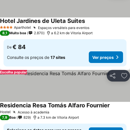
Hotel Jardines de Uleta Suites
Ver preços
Aparthotel
Espaços versáteis para eventos
Ver preços
4 Estrelas
8,1
Muito boa
2.870
a 6.2 km de Vitoria Airport
€ 84
De
Consulte os preços de
17 sites
Ver preços
Escolha popular
Partilhar
Ad
Residencia Resa Tomás Alfaro Fournier
Ver preç
Hostel
Acesso à academia
Ver preços
7,9
Boa
829
a 7.3 km de Vitoria Airport