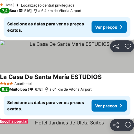
Ver preços
Hotel
Localização central privilegiada
Ver preços
1 Estrelas
7,4
Boa
516
a 6.4 km de Vitoria Airport
Selecione as datas para ver os preços
Ver preços
exatos.
Partilhar
Ad
La Casa De Santa María ESTUDIOS
Ver preços
Aparthotel
4 Estrelas
8,2
Muito boa
678
a 6.1 km de Vitoria Airport
Selecione as datas para ver os preços
Ver preços
exatos.
Escolha popular
Partilhar
Ad