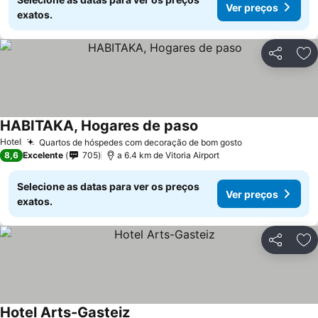
Ver preços
exatos.
Partilhar
Ad
HABITAKA, Hogares de paso
Ver preços
Hotel
Quartos de hóspedes com decoração de bom gosto
Ver preços
8,6
Excelente
705
a 6.4 km de Vitoria Airport
Selecione as datas para ver os preços
Ver preços
exatos.
Partilhar
Ad
Hotel Arts-Gasteiz