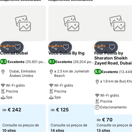
Hotel
Hotel
Hotel
5 Estrelas
5 Estrelas
4 Estrelas
Partilhar
Adicionar aos favoritos
Partilhar
Adicionar aos favoritos
Partilhar
Adicionar
Conrad Dubai
Voco Dubai By Ihg
Four Points by
Sheraton Sheikh
9,3
9,1
Excelente
(
35.651 pontuações
Excelente
)
(
29.204 pontuações
)
Zayed Road, Dubai
Dubai, Emirados
a 2.5 km de Jumeirah
8,9
Excelente
(
13.449
Árabes Unidos
Beach
a 1.9 km de Burj Kha
Wi-Fi grátis
Wi-Fi grátis
Piscina
Piscina
Wi-Fi grátis
Spa
Spa
Piscina
Estacionamento
€ 242
€ 125
de
de
€ 70
de
Consulte os preços de
Consulte os preços de
Consulte os preços d
10 sites
14 sites
13 sites