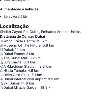
Hotel de desporto
Alimentação e bebidas
Serve Halal (حلال)
Localização
Sheikh Zayed Rd, Dubai, Emirados Árabes Unidos
Distância de Conrad Dubai
World Trade Centre
:
0.1
km
Museum Of The Future
:
0.8
km
Dubai
:
1.1
km
Dubai Frame
:
2
km
The Dubai Mall
:
3.2
km
Burj Khalifa
:
3.3
km
Al-Maktoum Stadium
:
3.3
km
Hindu Temple
:
4.5
km
Deira Gold Souk
:
5.1
km
Dubai International Airport
:
8.9
km
Ski Dubai
:
14.8
km
Dubai Miracle Garden
:
18.9
km