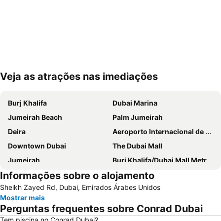
Veja as atrações nas imediações
Ampliar mapa
Burj Khalifa
Dubai Marina
Jumeirah Beach
Palm Jumeirah
Deira
Aeroporto Internacional de Dubai
Downtown Dubai
The Dubai Mall
Jumeirah
Burj Khalifa/Dubai Mall Metro Station
Informações sobre o alojamento
Dubai World Trade Centre
Al Barsha Dubai
Sheikh Zayed Rd, Dubai, Emirados Árabes Unidos
Business Bay
Dubai Festival City
Mostrar mais
Deira City Centre Metro Station
Sheikh Zayed Road
Perguntas frequentes sobre Conrad Dubai
Deira City Center Mall
Jumeirah Beach Residence
Tem piscina no Conrad Dubai?