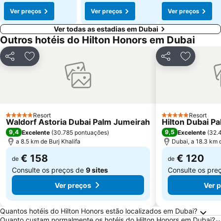
Ver preços
Ver preços
Ver preços
Ver todas as estadias em Dubai
Outros hotéis do Hilton Honors em Dubai
Partilhar
Adicionar aos favoritos
Partilhar
Adicionar
Resort
Resort
5 Estrelas
5 Estrelas
Waldorf Astoria Dubai Palm Jumeirah
Hilton Dubai P
9,4
9,5
Excelente
(
30.785 pontuações
)
Excelente
(
32.
a 8.5 km de Burj Khalifa
Dubai, a 18.3 km 
€ 158
€ 120
de
de
Consulte os preços de
9 sites
Consulte os pre
Ver preços
Ver 
Perguntas Frequentes sobre Dubai
Quantos hotéis do Hilton Honors estão localizados em Dubai?
Quanto custam normalmente os hotéis do Hilton Honors em Dubai?