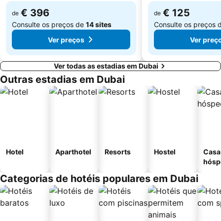
Oud Metha
Union Metro Station
€ 396
€ 125
de
de
Consulte os preços de
14 sites
Consulte os preços 
Ver preços
Ver preç
Ver todas as estadias em Dubai
Outras estadias em Dubai
Hotel
Aparthotel
Resorts
Hostel
Casa
hósp
Categorias de hotéis populares em Dubai