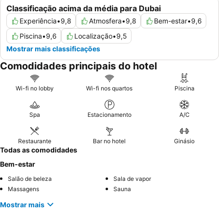
Classificação acima da média para Dubai
Experiência
•
9,8
Atmosfera
•
9,8
Bem-estar
•
9,6
Piscina
•
9,6
Localização
•
9,5
Mostrar mais classificações
Comodidades principais do hotel
Wi-fi no lobby
Wi-fi nos quartos
Piscina
Spa
Estacionamento
A/C
Restaurante
Bar no hotel
Ginásio
Todas as comodidades
Bem-estar
Salão de beleza
Sala de vapor
Massagens
Sauna
Mostrar mais