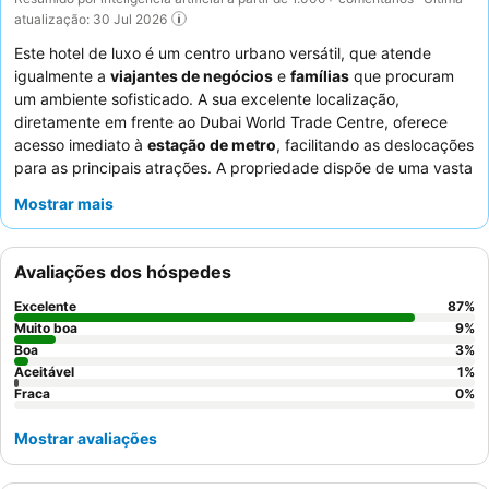
atualização: 30 Jul 2026
Este hotel de luxo é um centro urbano versátil, que atende
igualmente a
viajantes de negócios
e
famílias
que procuram
um ambiente sofisticado. A sua excelente localização,
diretamente em frente ao Dubai World Trade Centre, oferece
acesso imediato à
estação de metro
, facilitando as deslocações
para as principais atrações. A propriedade dispõe de uma vasta
gama de instalações, com uma grande e bonita
piscina
e um
Mostrar mais
spa
incrível que oferece tratamentos rejuvenescedores. Os
hóspedes elogiam consistentemente o serviço excecional do
staff
atencioso e o extenso
buffet de pequeno-almoço
, que
Avaliações dos hóspedes
inclui uma variedade de opções de alta qualidade. Para uma
experiência mais exclusiva, considere reservar um quarto
Excelente
87
%
Executivo para ter acesso ao
executive lounge
para snacks e
Muito boa
9
%
canapés à noite.
Boa
3
%
Aceitável
1
%
Fraca
0
%
Mostrar avaliações