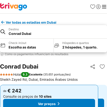
Favoritos
Iniciar
Me
Ver todas as estadias em Dubai
Destino
Conrad Dubai
Check-in/out
Hóspedes e quartos
Escolha as datas
2 hóspedes, 1 quarto.
Como os pagamentos influenciam os resultados
Conrad Dubai
Partilhar
Ad
Hotel
9,3
Excelente
(
35.651 pontuações
)
5 Estrelas
Sheikh Zayed Rd, Dubai, Emirados Árabes Unidos
€ 242
€ 242
de
de
Consulte os preços de
10 sites
Consulte os preços de
10 sites
Ver preços
Ver preços