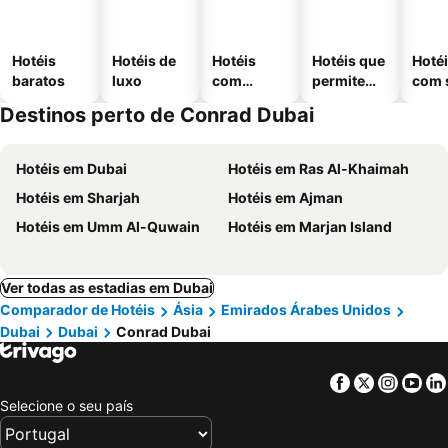
Hotéis
Hotéis de
Hotéis
Hotéis que
Hoté
baratos
luxo
com
permitem
com 
piscinas
animais
Destinos perto de Conrad Dubai
Hotéis em Dubai
Hotéis em Ras Al-Khaimah
Hotéis em Sharjah
Hotéis em Ajman
Hotéis em Umm Al-Quwain
Hotéis em Marjan Island
Ver todas as estadias em Dubai
Comparador de Hotéis
Ásia
Emirados Árabes Unidos
Dubai
Dubai
Conrad Dubai
Facebook
Twitter
Insta
Yo
Selecione o seu país