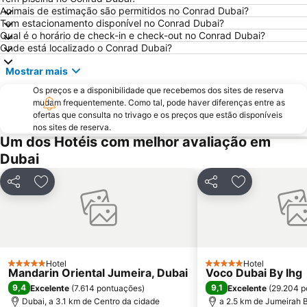
Animais de estimação são permitidos no Conrad Dubai?
Bur Dubai
Burj KhalifaDubai Mall Metro Station
Tem estacionamento disponível no Conrad Dubai?
Dubai Metro
Al Rigga
Qual é o horário de check-in e check-out no Conrad Dubai?
Onde está localizado o Conrad Dubai?
GULFOOD EXHIBITION
Dubai Creek
Mostrar mais
Airport Terminal 3 Metro Station
Al Qusais
Os preços e a disponibilidade que recebemos dos sites de reserva
Sharjah City Center
Jumeirah Emirates Towers
mudam frequentemente. Como tal, pode haver diferenças entre as
DMCC Metro Station
DUBAI INTERNATIONAL BOAT SHOW
ofertas que consulta no trivago e os preços que estão disponíveis
nos sites de reserva.
Business Bay Metro Station
Mall of the Emirates
Um dos Hotéis com melhor avaliação em
Dubai Marina Mall
World Trade Centre Metro Station
Dubai
Dubai Aquarium & Underwater Zoo
Dubai Museum
Partilhar
Adicionar aos favoritos
Partilhar
Adicionar aos
Dubai Media City
Al Maktoum International Airport
The Dubai Fountain
Wild Wadi Waterpark
Souk Madinat Jumeirah
Aquaventure Waterpark
Souq de Ouro
Airport Terminal 1 Metro Station
Hotel
Hotel
5 Estrelas
5 Estrelas
Mandarin Oriental Jumeira, Dubai
Voco Dubai By Ihg
Umm Suqeim
Dubai Silicon Oasis
9,4
9,1
Excelente
(
7.614 pontuações
)
Excelente
(
29.204 p
Dubai Investment Park
Palm Deira Metro Station
Dubai, a 3.1 km de Centro da cidade
a 2.5 km de Jumeirah 