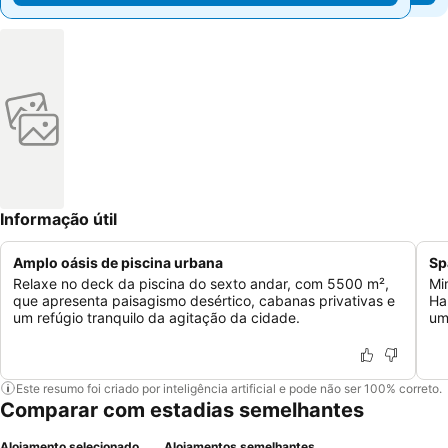
Informação útil
Amplo oásis de piscina urbana
Sp
Relaxe no deck da piscina do sexto andar, com 5500 m²,
Mi
que apresenta paisagismo desértico, cabanas privativas e
Ha
um refúgio tranquilo da agitação da cidade.
um
Este resumo foi criado por inteligência artificial e pode não ser 100% correto.
Comparar com estadias semelhantes
Alojamento selecionado
Alojamentos semelhantes