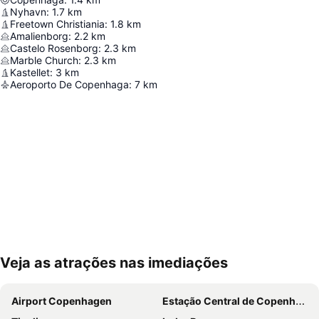
Nyhavn
:
1.7
km
Freetown Christiania
:
1.8
km
Amalienborg
:
2.2
km
Castelo Rosenborg
:
2.3
km
Marble Church
:
2.3
km
Kastellet
:
3
km
Aeroporto De Copenhaga
:
7
km
Veja as atrações nas imediações
Ampliar mapa
Airport Copenhagen
Estação Central de Copenhague