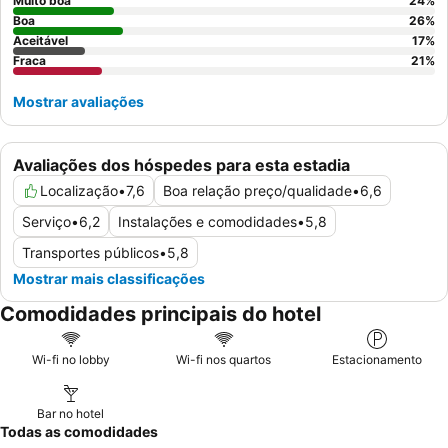
o jardim.
Muito boa
24
%
Boa
26
%
Aceitável
17
%
Fraca
21
%
Mostrar avaliações
Avaliações dos hóspedes para esta estadia
Localização
•
7,6
Boa relação preço/qualidade
•
6,6
Serviço
•
6,2
Instalações e comodidades
•
5,8
Transportes públicos
•
5,8
Mostrar mais classificações
Comodidades principais do hotel
Wi-fi no lobby
Wi-fi nos quartos
Estacionamento
Bar no hotel
Todas as comodidades