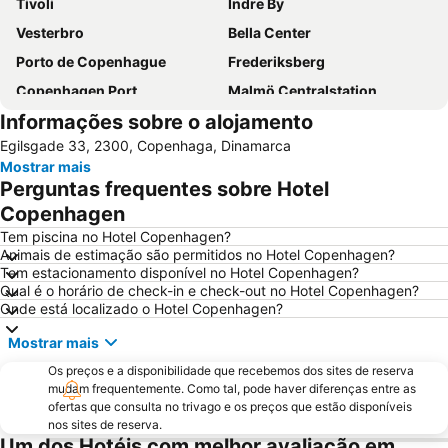
Tivoli
Indre By
Vesterbro
Bella Center
Porto de Copenhague
Frederiksberg
Copenhagen Port
Malmö Centralstation
Informações sobre o alojamento
Østerbro
Islands Brygge
Egilsgade 33, 2300, Copenhaga, Dinamarca
Nørrebro
Nyhavn
Mostrar mais
Parken Stadium
Praça da Prefeitura
Perguntas frequentes sobre Hotel
Amager Centret
Royal Copenhagen
Copenhagen
Ørestad
Triangeln
Tem piscina no Hotel Copenhagen?
Animais de estimação são permitidos no Hotel Copenhagen?
Malmö Centrum
Københavns Bymuseum
Tem estacionamento disponível no Hotel Copenhagen?
Qual é o horário de check-in e check-out no Hotel Copenhagen?
Night of Culture
EU BC&E
Onde está localizado o Hotel Copenhagen?
Estação Nørreport
Castelo Rosenborg
Mostrar mais
Copenhagen City Hop-on Hop-off Mermaid Tour
Valbyparken
Os preços e a disponibilidade que recebemos dos sites de reserva
Dyrehaven-Parque dos Cervos
Malmö rådhus
mudam frequentemente. Como tal, pode haver diferenças entre as
ofertas que consulta no trivago e os preços que estão disponíveis
Malmö Arena
Roskilde Station
nos sites de reserva.
Lunds Universitet
Christianshavn
Um dos Hotéis com melhor avaliação em