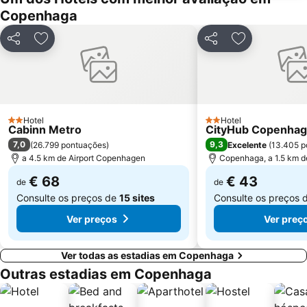
Copenhaga
Christiania
Operaen
Ballerup Centret
Partilhar
Adicionar aos favoritos
Partilhar
Adicionar aos
Hotel
Hotel
2 Estrelas
2 Estrelas
Cabinn Metro
CityHub Copenha
7,0
9,3
(
26.799 pontuações
)
Excelente
(
13.405 p
a 4.5 km de Airport Copenhagen
Copenhaga, a 1.5 km d
€ 68
€ 43
de
de
Consulte os preços de
15 sites
Consulte os preços 
Ver preços
Ver preç
Ver todas as estadias em Copenhaga
Outras estadias em Copenhaga