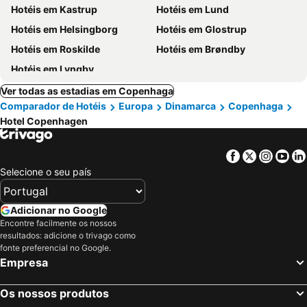
Hotéis em Kastrup
Hotéis em Lund
Hotéis em Helsingborg
Hotéis em Glostrup
Hotéis em Roskilde
Hotéis em Brøndby
Hotéis em Lyngby
Ver todas as estadias em Copenhaga
Comparador de Hotéis
Europa
Dinamarca
Copenhaga
Hotel Copenhagen
Facebook
Twitter
Insta
Yo
Selecione o seu país
Adicionar no Google
Encontre facilmente os nossos
resultados: adicione o trivago como
fonte preferencial no Google.
Empresa
Os nossos produtos