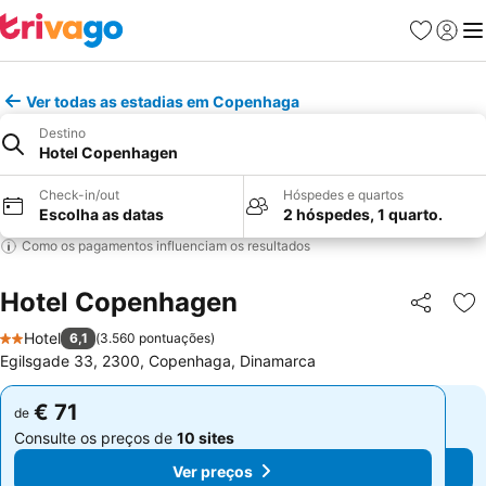
Favoritos
Iniciar
Me
Ver todas as estadias em Copenhaga
Destino
Hotel Copenhagen
Check-in/out
Hóspedes e quartos
Escolha as datas
2 hóspedes, 1 quarto.
Como os pagamentos influenciam os resultados
Hotel Copenhagen
Partilhar
Ad
Hotel
6,1
(
3.560 pontuações
)
2 Estrelas
Egilsgade 33, 2300, Copenhaga, Dinamarca
€ 71
€ 71
de
de
Consulte os preços de
10 sites
Consulte os preços de
10 sites
Ver preços
Ver preços