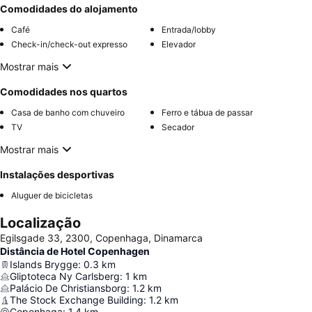
Comodidades do alojamento
Café
Entrada/lobby
Check-in/check-out expresso
Elevador
Mostrar mais
Comodidades nos quartos
Casa de banho com chuveiro
Ferro e tábua de passar
TV
Secador
Mostrar mais
Instalações desportivas
Aluguer de bicicletas
Localização
Egilsgade 33, 2300, Copenhaga, Dinamarca
Distância de Hotel Copenhagen
Islands Brygge
:
0.3
km
Gliptoteca Ny Carlsberg
:
1
km
Palácio De Christiansborg
:
1.2
km
The Stock Exchange Building
:
1.2
km
Copenhaga
:
1.4
km