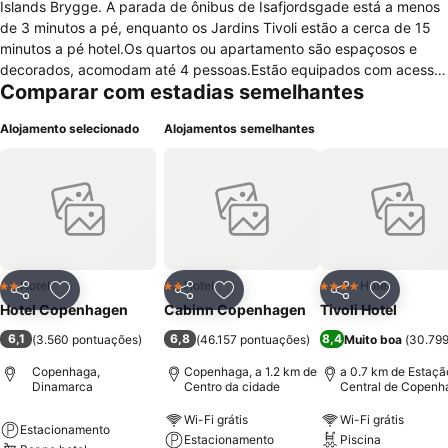
Islands Brygge. A parada de ônibus de Isafjordsgade está a menos
de 3 minutos a pé, enquanto os Jardins Tivoli estão a cerca de 15
minutos a pé hotel.Os quartos ou apartamento são espaçosos e
decorados, acomodam até 4 pessoas.Estão equipados com acesso
Comparar com estadias semelhantes
a internet, ferro/tábua de passar roupa, telefone/fax, janelas com
vista para cidade ou pátio, banheiro com chuveiro, espelho e
Alojamento selecionado
Alojamentos semelhantes
secador de cabelo.O hóspede poderá optar por quarto para não
fumantes.O hotel oferece serviços de recepção, elevador,sala de
bagagens, área específica para fumar,comodidades para
reuniões/banquetes, câmbio e fax/xerox.Os hóspedes poderão
desfrutar de passeios de bicicletas e restaurante com buffet de
café-da-manhã continental.
Hotel
Hotel
Hotel
2 Estrelas
2 Estrelas
4 Estrelas
Partilhar
Adicionar aos favoritos
Partilhar
Adicionar aos favoritos
Partilhar
Adicionar
Hotel Copenhagen
Cabinn Copenhagen
Tivoli Hotel
6,1
6,8
8,4
(
3.560 pontuações
)
(
46.157 pontuações
)
Muito boa
(
30.799
Copenhaga,
Copenhaga, a 1.2 km de
a 0.7 km de Estaçã
Dinamarca
Centro da cidade
Central de Copenh
Wi-Fi grátis
Wi-Fi grátis
Estacionamento
Estacionamento
Piscina