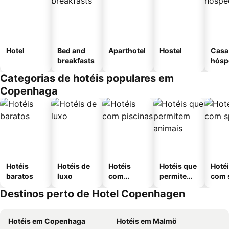
Hotel
Bed and
Aparthotel
Hostel
Casa
breakfasts
hósp
Categorias de hotéis populares em
Copenhaga
Hotéis
Hotéis de
Hotéis
Hotéis que
Hoté
baratos
luxo
com
permitem
com 
piscinas
animais
Destinos perto de Hotel Copenhagen
Hotéis em Copenhaga
Hotéis em Malmö