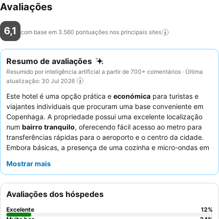
Avaliações
6,1
com base em 3.560 pontuações nos principais
sites
Resumo de avaliações
Resumido por inteligência artificial a partir de 700+ comentários · Última
atualização: 30 Jul 2026
Este hotel é uma opção prática e
económica
para turistas e
viajantes individuais que procuram uma base conveniente em
Copenhaga. A propriedade possui uma excelente localização
num
bairro tranquilo
, oferecendo fácil acesso ao metro para
transferências rápidas para o aeroporto e o centro da cidade.
Embora básicas, a presença de uma cozinha e micro-ondas em
algumas unidades oferece uma comodidade útil para os
Mostrar mais
hóspedes. Os hóspedes elogiam consistentemente os
funcionários simpáticos e prestativos
, apesar de alguns
desafios de disponibilidade, e apreciam a variedade de bebidas
Avaliações dos hóspedes
e as opções acessíveis de bife e carne disponíveis. Para uma
estadia mais tranquila, considere solicitar um quarto virado para
Excelente
12
%