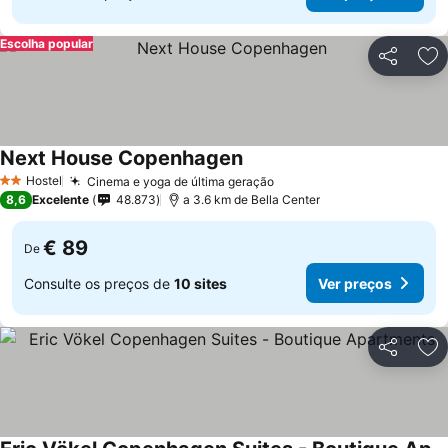
Escolha popular
Partilhar
Ad
Next House Copenhagen
Hostel
Cinema e yoga de última geração
2 Estrelas
8,6
Excelente
48.873
a 3.6 km de Bella Center
€ 89
De
Consulte os preços de
10 sites
Ver preços
Partilhar
Ad