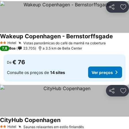
Partilhar
Ad
Wakeup Copenhagen - Bernstorffsgade
Hotel
Vistas panorâmicas do café da manhã na cobertura
2 Estrelas
7,8
Boa
23.705
a 3.5 km de Bella Center
€ 76
De
Consulte os preços de
14 sites
Ver preços
Partilhar
Ad
CityHub Copenhagen
Hotel
Saunas relaxantes em estilo finlandês
2 Estrelas