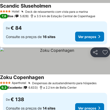
Scandic Sluseholmen
Hotel
Deck de relaxamento com vista para a marina
4 Estrelas
7,8
Boa
5.828
a 3.5 km de Estação Central de Copenhague
€ 84
De
Consulte os preços de
16 sites
Ver preços
Partilhar
Ad
Zoku Copenhagen
Aparthotel
Despensas de autoatendimento para hóspedes
4 Estrelas
9,3
Excelente
6.633
a 2.2 km de Bella Center
€ 138
De
Consulte os preços de
14 sites
Ver preços