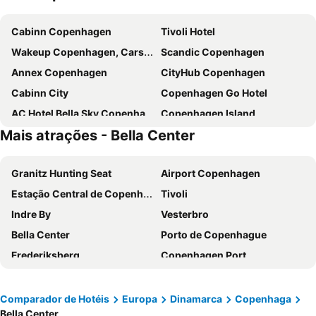
Cabinn Copenhagen
Tivoli Hotel
Wakeup Copenhagen, Carsten Niebuhrs Gade
Scandic Copenhagen
Annex Copenhagen
CityHub Copenhagen
Cabinn City
Copenhagen Go Hotel
AC Hotel Bella Sky Copenhagen
Copenhagen Island
Mais atrações - Bella Center
Go Hotel Saga
Cabinn Metro
Scandic Spectrum
Absalon Hotel
Granitz Hunting Seat
Airport Copenhagen
City Hotel Nebo
Wakeup Copenhagen - Bernstorffsgade
Estação Central de Copenhague
Tivoli
Crowne Plaza Copenhagen Towers by IHG
a&o København Sydhavn
Indre By
Vesterbro
Wakeup Copenhagen Borgergade
Hotel Alexandra
Bella Center
Porto de Copenhague
a&o København Nørrebro
NH Collection Copenhagen
Frederiksberg
Copenhagen Port
Scandic Webers
The Square
Malmö Centralstation
Østerbro
Scandic Palace Hotel
Scandic Sydhavnen
Islands Brygge
Nørrebro
where to sleep
Good Morning City Copenhagen Star
Comparador de Hotéis
Europa
Dinamarca
Copenhaga
Bella Center