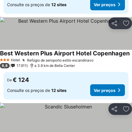
Consulte os preços de
12 sites
Ver preços
Partilhar
Ad
Best Western Plus Airport Hotel Copenhagen
Hotel
Refúgio de aeroporto estilo escandinavo
3 Estrelas
6,8
17.911
a 3.9 km de Bella Center
€ 124
De
Consulte os preços de
12 sites
Ver preços
Partilhar
Ad