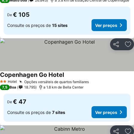
8,3
Muito boa
26.845
a 3.8 km de Estação Central de Copenhague
€ 105
De
Consulte os preços de
15 sites
Ver preços
Partilhar
Ad
Copenhagen Go Hotel
Hotel
Opções versáteis de quartos familiares
2 Estrelas
7,5
Boa
18.795
a 1.8 km de Bella Center
€ 47
De
Consulte os preços de
7 sites
Ver preços