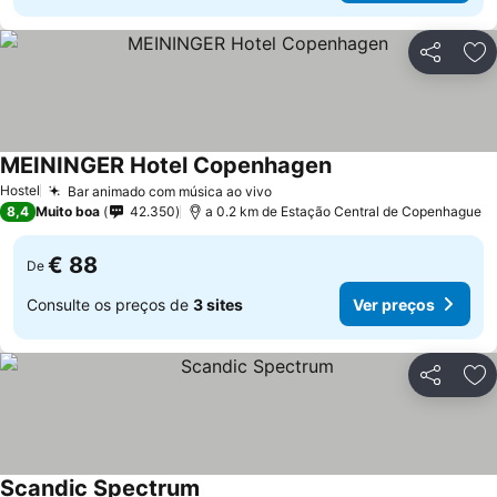
Partilhar
Ad
MEININGER Hotel Copenhagen
Hostel
Bar animado com música ao vivo
8,4
Muito boa
42.350
a 0.2 km de Estação Central de Copenhague
€ 88
De
Consulte os preços de
3 sites
Ver preços
Partilhar
Ad
Scandic Spectrum