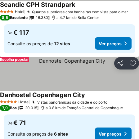
Scandic CPH Strandpark
Hotel
Quartos superiores com banheiras com vista para o mar
4 Estrelas
8,5
Excelente
16.380
a 4.7 km de Bella Center
€ 117
De
Consulte os preços de
12 sites
Ver preços
Escolha popular
Partilhar
Ad
Danhostel Copenhagen City
Hostel
Vistas panorâmicas da cidade e do porto
5 Estrelas
7,9
Boa
20.015
a 0.8 km de Estação Central de Copenhague
€ 71
De
Consulte os preços de
6 sites
Ver preços