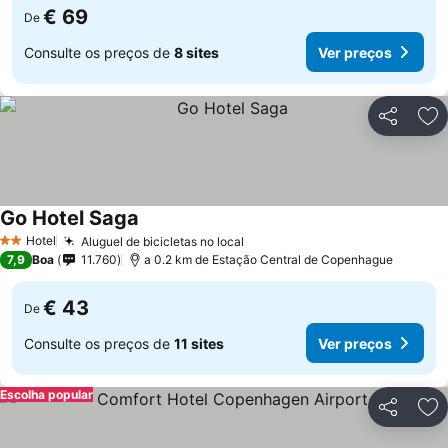
€ 69
De
Consulte os preços de
8 sites
Ver preços
Partilhar
Ad
Go Hotel Saga
Hotel
Aluguel de bicicletas no local
2 Estrelas
7,9
Boa
11.760
a 0.2 km de Estação Central de Copenhague
€ 43
De
Consulte os preços de
11 sites
Ver preços
Escolha popular
Partilhar
Ad