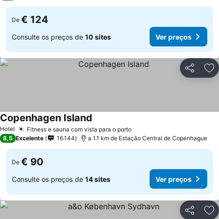
€ 124
De
Consulte os preços de
10 sites
Ver preços
Partilhar
Ad
Copenhagen Island
Hotel
Fitness e sauna com vista para o porto
8,5
Excelente
16.144
a 1.1 km de Estação Central de Copenhague
€ 90
De
Consulte os preços de
14 sites
Ver preços
Partilhar
Ad