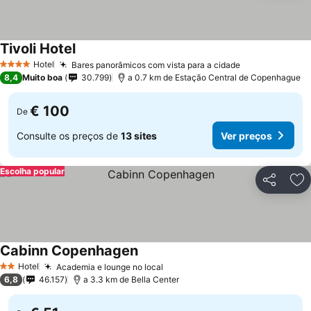
Tivoli Hotel
Hotel
Bares panorâmicos com vista para a cidade
4 Estrelas
8,4
Muito boa
30.799
a 0.7 km de Estação Central de Copenhague
€ 100
De
Consulte os preços de
13 sites
Ver preços
Escolha popular
Partilhar
Ad
Cabinn Copenhagen
Hotel
Academia e lounge no local
2 Estrelas
6,8
46.157
a 3.3 km de Bella Center