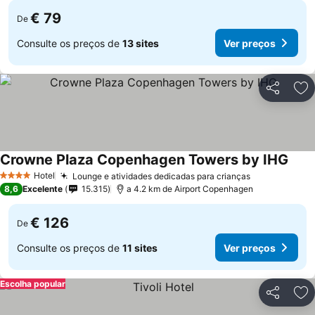
€ 79
De
Consulte os preços de
13 sites
Ver preços
Partilhar
Ad
Crowne Plaza Copenhagen Towers by IHG
Hotel
Lounge e atividades dedicadas para crianças
4 Estrelas
8,6
Excelente
15.315
a 4.2 km de Airport Copenhagen
€ 126
De
Consulte os preços de
11 sites
Ver preços
Escolha popular
Partilhar
Ad