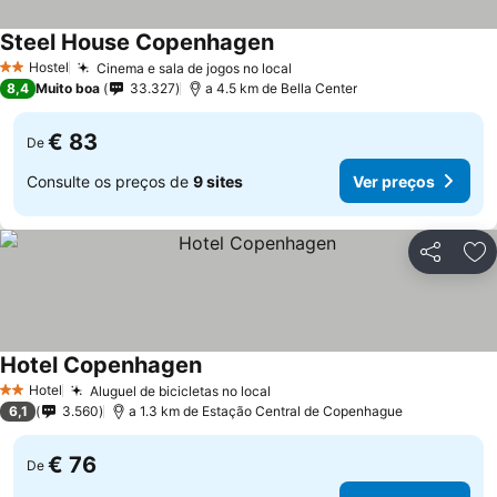
Steel House Copenhagen
Hostel
Cinema e sala de jogos no local
2 Estrelas
8,4
Muito boa
33.327
a 4.5 km de Bella Center
€ 83
De
Consulte os preços de
9 sites
Ver preços
Partilhar
Ad
Hotel Copenhagen
Hotel
Aluguel de bicicletas no local
2 Estrelas
6,1
3.560
a 1.3 km de Estação Central de Copenhague
€ 76
De