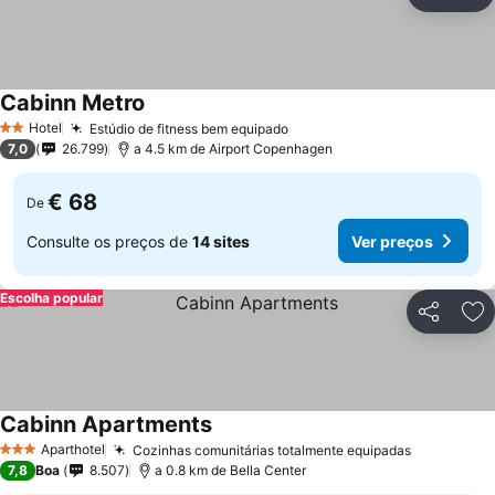
Partilhar
Ad
Cabinn Metro
Hotel
Estúdio de fitness bem equipado
2 Estrelas
7,0
26.799
a 4.5 km de Airport Copenhagen
€ 68
De
Consulte os preços de
14 sites
Ver preços
Escolha popular
Partilhar
Ad
Cabinn Apartments
Aparthotel
Cozinhas comunitárias totalmente equipadas
3 Estrelas
7,8
Boa
8.507
a 0.8 km de Bella Center