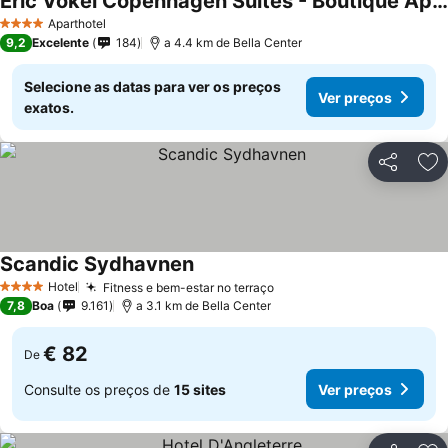
Eric Vökel Copenhagen Suites - Boutique Apartments
Aparthotel
4 Estrelas
9,2
Excelente
184
a 4.4 km de Bella Center
Selecione as datas para ver os preços
Ver preços
exatos.
Partilhar
Ad
Scandic Sydhavnen
Hotel
Fitness e bem-estar no terraço
4 Estrelas
7,8
Boa
9.161
a 3.1 km de Bella Center
€ 82
De
Consulte os preços de
15 sites
Ver preços