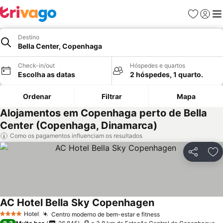
Favoritos
Iniciar
Me
Destino
Bella Center, Copenhaga
Check-in/out
Hóspedes e quartos
Escolha as datas
2 hóspedes, 1 quarto.
Ordenar
Filtrar
Mapa
Alojamentos em Copenhaga perto de Bella
Center (Copenhaga, Dinamarca)
Como os pagamentos influenciam os resultados
Partilhar
Ad
AC Hotel Bella Sky Copenhagen
Hotel
Centro moderno de bem-estar e fitness
4 Estrelas