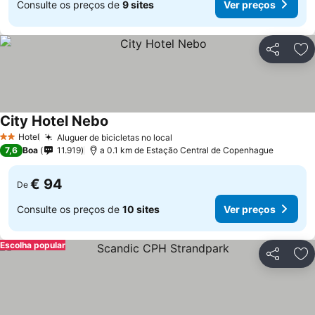
Consulte os preços de
9 sites
Ver preços
Partilhar
Ad
City Hotel Nebo
Hotel
Aluguer de bicicletas no local
2 Estrelas
7,6
Boa
11.919
a 0.1 km de Estação Central de Copenhague
€ 94
De
Consulte os preços de
10 sites
Ver preços
Escolha popular
Partilhar
Ad