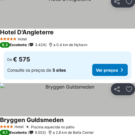
Partilhar
Ad
Hotel D'Angleterre
Hotel
5 Estrelas
9,3
Excelente
3.424
a 0.4 km de Nyhavn
€ 575
De
Consulte os preços de
5 sites
Ver preços
Partilhar
Ad
Bryggen Guldsmeden
Hotel
Piscina aquecida no pátio
4 Estrelas
9,1
Excelente
6.553
a 2.8 km de Bella Center