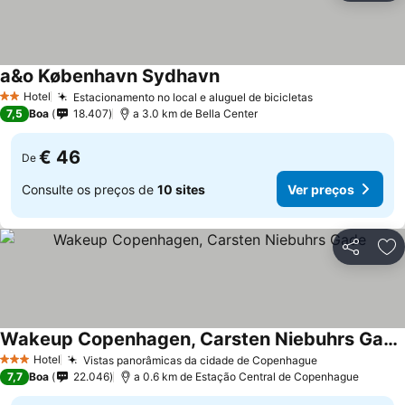
a&o København Sydhavn
Hotel
Estacionamento no local e aluguel de bicicletas
2 Estrelas
7,5
Boa
18.407
a 3.0 km de Bella Center
€ 46
De
Consulte os preços de
10 sites
Ver preços
Partilhar
Ad
Wakeup Copenhagen, Carsten Niebuhrs Gade
Hotel
Vistas panorâmicas da cidade de Copenhague
3 Estrelas
7,7
Boa
22.046
a 0.6 km de Estação Central de Copenhague