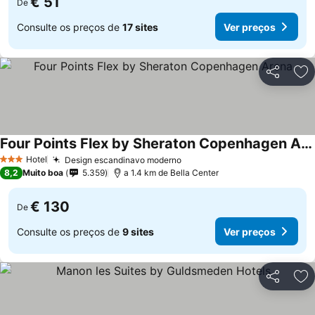
€ 51
De
Consulte os preços de
17 sites
Ver preços
Partilhar
Ad
Four Points Flex by Sheraton Copenhagen Arena
Hotel
Design escandinavo moderno
3 Estrelas
8,2
Muito boa
5.359
a 1.4 km de Bella Center
€ 130
De
Consulte os preços de
9 sites
Ver preços
Partilhar
Ad