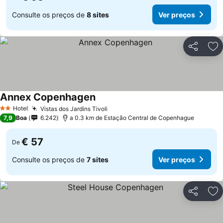
Consulte os preços de
8 sites
Ver preços
Partilhar
Ad
Annex Copenhagen
Hotel
Vistas dos Jardins Tivoli
2 Estrelas
7,9
Boa
6.242
a 0.3 km de Estação Central de Copenhague
€ 57
De
Consulte os preços de
7 sites
Ver preços
Partilhar
Ad