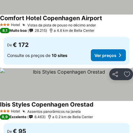
Comfort Hotel Copenhagen Airport
Hotel
Vistas da pista de pouso no décimo andar
3 Estrelas
8,1
Muito boa
28.215
a 4.6 km de Bella Center
€ 172
De
Consulte os preços de
10 sites
Ver preços
Partilhar
Ad
Ibis Styles Copenhagen Orestad
Hotel
Assentos panorâmicos na janela
3 Estrelas
8,9
Excelente
6.463
a 0.2 km de Bella Center
€ 95
De