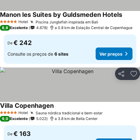
Manon les Suites by Guldsmeden Hotels
Hotel
Piscina Junglefish inspirada em Bali
5 Estrelas
8,8
Excelente
4.678
a 0.8 km de Estação Central de Copenhague
€ 242
De
Consulte os preços de
6 sites
Ver preços
Partilhar
Ad
Villa Copenhagen
Hotel
Sauna nórdica tradicional e bem-estar
5 Estrelas
9,0
Excelente
5.022
a 3.8 km de Bella Center
€ 163
De