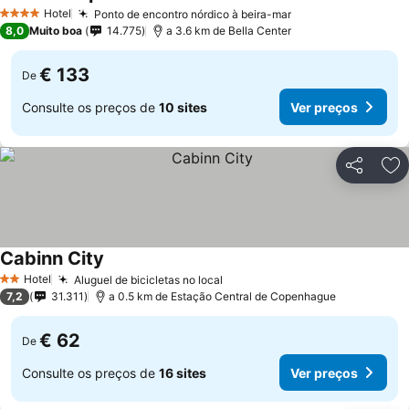
Hotel
Ponto de encontro nórdico à beira-mar
4 Estrelas
8,0
Muito boa
14.775
a 3.6 km de Bella Center
€ 133
De
Consulte os preços de
10 sites
Ver preços
Partilhar
Ad
Cabinn City
Hotel
Aluguel de bicicletas no local
2 Estrelas
7,2
31.311
a 0.5 km de Estação Central de Copenhague
€ 62
De
Consulte os preços de
16 sites
Ver preços