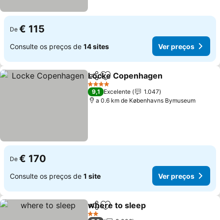
€ 115
De
Consulte os preços de
14 sites
Ver preços
Locke Copenhagen
Partilhar
Adicionar aos favoritos
Ver pr
4 Estrelas
9,1
Excelente
1.047
a 0.6 km de Københavns Bymuseum
€ 170
De
Consulte os preços de
1 site
Ver preços
where to sleep
Partilhar
Adicionar aos favoritos
Ver preços
2 Estrelas