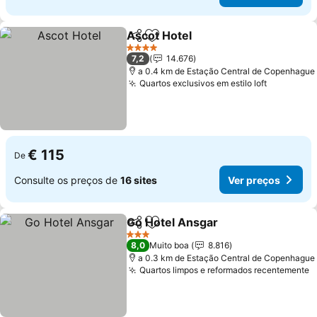
Ascot Hotel
Partilhar
Adicionar aos favoritos
Ver preços
4 Estrelas
7,2
14.676
a 0.4 km de Estação Central de Copenhague
Quartos exclusivos em estilo loft
Ver preç
€ 115
De
Consulte os preços de
16 sites
Ver preços
Go Hotel Ansgar
Partilhar
Adicionar aos favoritos
Ver preço
3 Estrelas
8,0
Muito boa
8.816
a 0.3 km de Estação Central de Copenhague
Quartos limpos e reformados recentemente
V