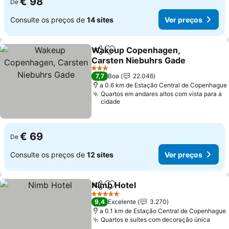
€ 98
De
Consulte os preços de
14 sites
Ver preços
Wakeup Copenhagen,
Partilhar
Adicionar aos favoritos
Carsten Niebuhrs Gade
Ver preços
3 Estrelas
7,7
Boa
22.046
a 0.6 km de Estação Central de Copenhague
Quartos em andares altos com vista para a
cidade
€ 69
De
Consulte os preços de
12 sites
Ver preços
Nimb Hotel
Partilhar
Adicionar aos favoritos
Ver preços
5 Estrelas
9,4
Excelente
3.270
a 0.1 km de Estação Central de Copenhague
Quartos e suítes com decoração única
Ver 