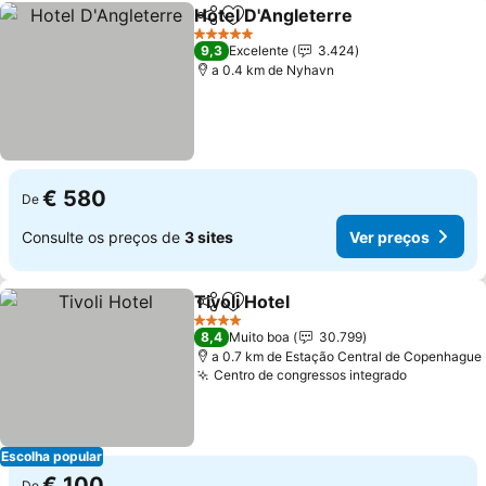
Hotel D'Angleterre
Partilhar
Adicionar aos favoritos
Ver pre
5 Estrelas
9,3
Excelente
3.424
a 0.4 km de Nyhavn
€ 580
De
Consulte os preços de
3 sites
Ver preços
Tivoli Hotel
Partilhar
Adicionar aos favoritos
Ver preços
4 Estrelas
8,4
Muito boa
30.799
a 0.7 km de Estação Central de Copenhague
Centro de congressos integrado
Ver preço
Escolha popular
€ 100
De