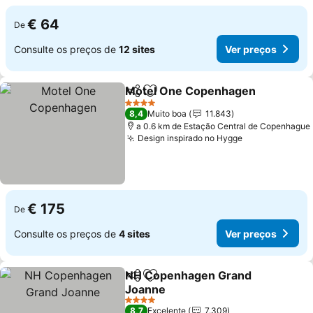
€ 64
De
Consulte os preços de
12 sites
Ver preços
Motel One Copenhagen
Partilhar
Adicionar aos favoritos
Ve
4 Estrelas
8,4
Muito boa
11.843
a 0.6 km de Estação Central de Copenhague
Design inspirado no Hygge
Ver preços
€ 175
De
Consulte os preços de
4 sites
Ver preços
NH Copenhagen Grand
Partilhar
Adicionar aos favoritos
Joanne
Ver preços
4 Estrelas
8,7
Excelente
7.309