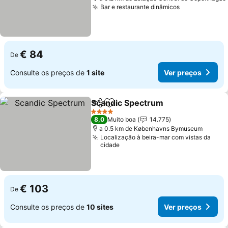
Bar e restaurante dinâmicos
Ver preços
€ 84
De
Consulte os preços de
1 site
Ver preços
Scandic Spectrum
Partilhar
Adicionar aos favoritos
Ver pre
4 Estrelas
8,0
Muito boa
14.775
a 0.5 km de Københavns Bymuseum
Localização à beira-mar com vistas da
cidade
€ 103
De
Consulte os preços de
10 sites
Ver preços