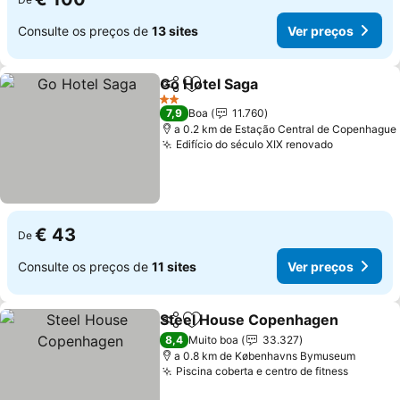
Consulte os preços de
13 sites
Ver preços
Go Hotel Saga
Partilhar
Adicionar aos favoritos
Ver preços
2 Estrelas
7,9
Boa
11.760
a 0.2 km de Estação Central de Copenhague
Edifício do século XIX renovado
Ver preço
€ 43
De
Consulte os preços de
11 sites
Ver preços
Steel House Copenhagen
Partilhar
Adicionar aos favoritos
8,4
Muito boa
33.327
a 0.8 km de Københavns Bymuseum
Piscina coberta e centro de fitness
Ver pre