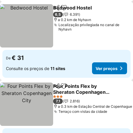
Bedwood Hostel
Partilhar
Adicionar aos favoritos
Ver preço
6,5
6.391
a 0.2 km de Nyhavn
Localização privilegiada no canal de
Nyhavn
€ 31
De
Consulte os preços de
11 sites
Ver preços
Four Points Flex by
Partilhar
Adicionar aos favoritos
Sheraton Copenhagen
City
Ver preços
3 Estrelas
7,1
2.816
a 0.3 km de Estação Central de Copenhague
Terraço com vistas da cidade
Ver preços