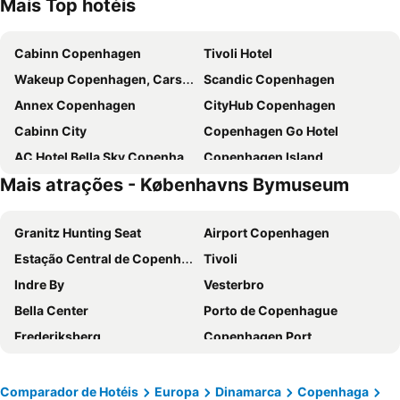
Mais Top hotéis
Cabinn Copenhagen
Tivoli Hotel
Wakeup Copenhagen, Carsten Niebuhrs Gade
Scandic Copenhagen
Annex Copenhagen
CityHub Copenhagen
Cabinn City
Copenhagen Go Hotel
AC Hotel Bella Sky Copenhagen
Copenhagen Island
Mais atrações - Københavns Bymuseum
Go Hotel Saga
Cabinn Metro
Scandic Spectrum
Absalon Hotel
Granitz Hunting Seat
Airport Copenhagen
City Hotel Nebo
Wakeup Copenhagen - Bernstorffsgade
Estação Central de Copenhague
Tivoli
Crowne Plaza Copenhagen Towers by IHG
a&o København Sydhavn
Indre By
Vesterbro
Wakeup Copenhagen Borgergade
Hotel Alexandra
Bella Center
Porto de Copenhague
a&o København Nørrebro
NH Collection Copenhagen
Frederiksberg
Copenhagen Port
Scandic Webers
The Square
Malmö Centralstation
Østerbro
Scandic Palace Hotel
Scandic Sydhavnen
Islands Brygge
Nørrebro
where to sleep
Good Morning City Copenhagen Star
Comparador de Hotéis
Europa
Dinamarca
Copenhaga