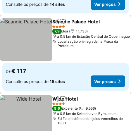
Consulte os preços de
14 sites
Ver preços
Scandic Palace Hotel
Partilhar
Adicionar aos favoritos
Ver p
4 Estrelas
7,9
Boa
11.738
a 0.5 km de Estação Central de Copenhague
Localização privilegiada na Praça da
Prefeitura
€ 117
De
Consulte os preços de
15 sites
Ver preços
Wide Hotel
Partilhar
Adicionar aos favoritos
Ver preços
4 Estrelas
8,6
Excelente
9.556
a 0.5 km de Københavns Bymuseum
Edifício histórico de tijolos vermelhos de
1933