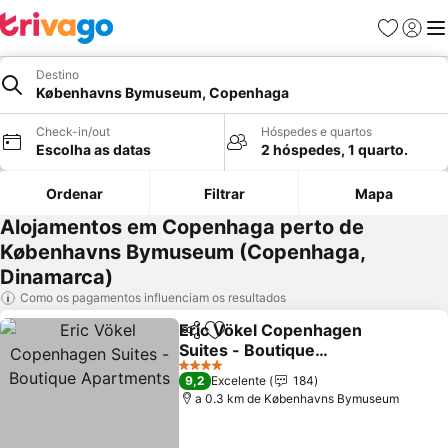
Favoritos
Iniciar
Me
Destino
Københavns Bymuseum, Copenhaga
Check-in/out
Hóspedes e quartos
Escolha as datas
2 hóspedes, 1 quarto.
Ordenar
Filtrar
Mapa
Alojamentos em Copenhaga perto de
Københavns Bymuseum (Copenhaga,
Dinamarca)
Como os pagamentos influenciam os resultados
Eric Vökel Copenhagen
Partilhar
Adicionar aos favoritos
Suites - Boutique
Apartments
Ver preços
4 Estrelas
9,2
Excelente
184
a 0.3 km de Københavns Bymuseum