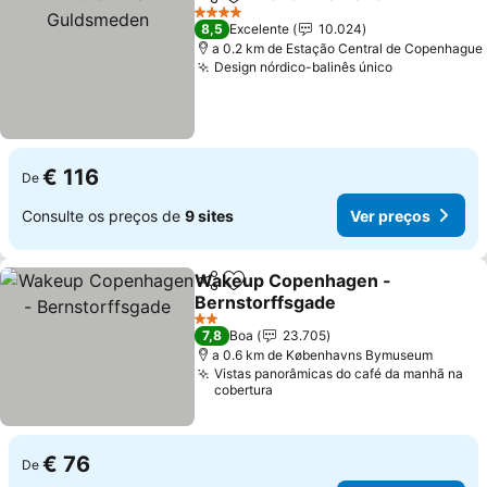
Partilhar
Adicionar aos favoritos
Ve
4 Estrelas
8,5
Excelente
10.024
a 0.2 km de Estação Central de Copenhague
Design nórdico-balinês único
Ver preços
€ 116
De
Consulte os preços de
9 sites
Ver preços
Wakeup Copenhagen -
Partilhar
Adicionar aos favoritos
Bernstorffsgade
Ver preços
2 Estrelas
7,8
Boa
23.705
a 0.6 km de Københavns Bymuseum
Vistas panorâmicas do café da manhã na
cobertura
€ 76
De