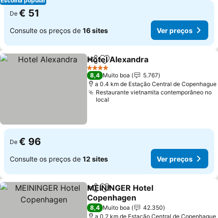
Escolha popular
€ 51
De
Consulte os preços de
16 sites
Ver preços
Hotel Alexandra
Partilhar
Adicionar aos favoritos
Ver preço
4 Estrelas
8,4
Muito boa
5.767
a 0.4 km de Estação Central de Copenhague
Restaurante vietnamita contemporâneo no
local
€ 96
De
Consulte os preços de
12 sites
Ver preços
MEININGER Hotel
Partilhar
Adicionar aos favoritos
Copenhagen
Ver preços
8,4
Muito boa
42.350
a 0.2 km de Estação Central de Copenhague