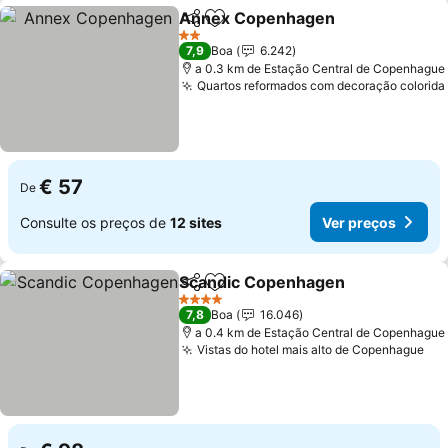
Annex Copenhagen
Partilhar
Adicionar aos favoritos
Ver pr
2 Estrelas
7,9
Boa
6.242
a 0.3 km de Estação Central de Copenhague
Quartos reformados com decoração colorida
€ 57
De
Consulte os preços de
12 sites
Ver preços
Scandic Copenhagen
Partilhar
Adicionar aos favoritos
Ver 
4 Estrelas
7,8
Boa
16.046
a 0.4 km de Estação Central de Copenhague
Vistas do hotel mais alto de Copenhague
Ver