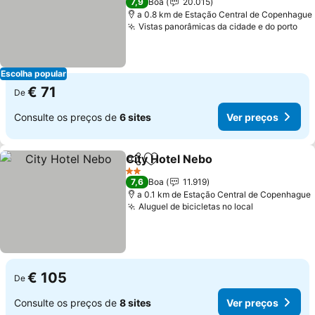
Ver preços
7,9
Boa
20.015
a 0.8 km de Estação Central de Copenhague
Vistas panorâmicas da cidade e do porto
Ver
Escolha popular
€ 71
De
Consulte os preços de
6 sites
Ver preços
City Hotel Nebo
Partilhar
Adicionar aos favoritos
Ver preços
2 Estrelas
7,6
Boa
11.919
a 0.1 km de Estação Central de Copenhague
Aluguel de bicicletas no local
Ver preços
€ 105
De
Consulte os preços de
8 sites
Ver preços