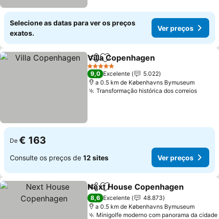
Selecione as datas para ver os preços
Ver preços
exatos.
Villa Copenhagen
Partilhar
Adicionar aos favoritos
Ver preç
5 Estrelas
9,0
Excelente
5.022
a 0.5 km de Københavns Bymuseum
Transformação histórica dos correios
Ver p
€ 163
De
Consulte os preços de
12 sites
Ver preços
Next House Copenhagen
Partilhar
Adicionar aos favoritos
V
8,6
Excelente
48.873
a 0.5 km de Københavns Bymuseum
Minigolfe moderno com panorama da cidade