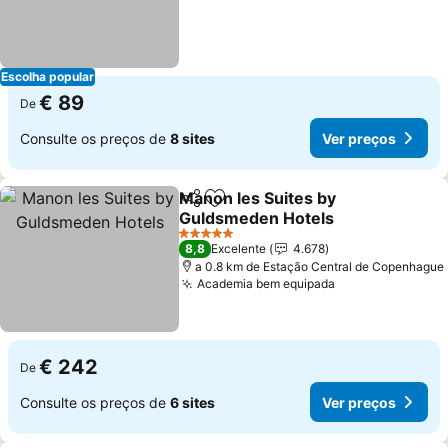
Escolha popular
€ 89
De
Consulte os preços de
8 sites
Ver preços
Manon les Suites by
Partilhar
Adicionar aos favoritos
Guldsmeden Hotels
Ver preços
5 Estrelas
8,8
Excelente
4.678
a 0.8 km de Estação Central de Copenhague
Academia bem equipada
Ver preços
€ 242
De
Consulte os preços de
6 sites
Ver preços