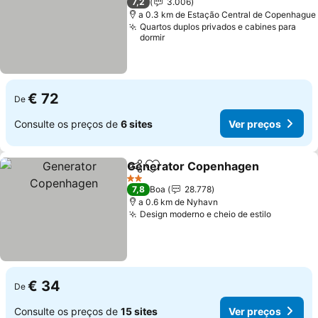
7,2
3.006
a 0.3 km de Estação Central de Copenhague
Quartos duplos privados e cabines para
dormir
€ 72
De
Consulte os preços de
6 sites
Ver preços
Generator Copenhagen
Partilhar
Adicionar aos favoritos
Ve
2 Estrelas
7,8
Boa
28.778
a 0.6 km de Nyhavn
Design moderno e cheio de estilo
Ver preç
€ 34
De
Consulte os preços de
15 sites
Ver preços