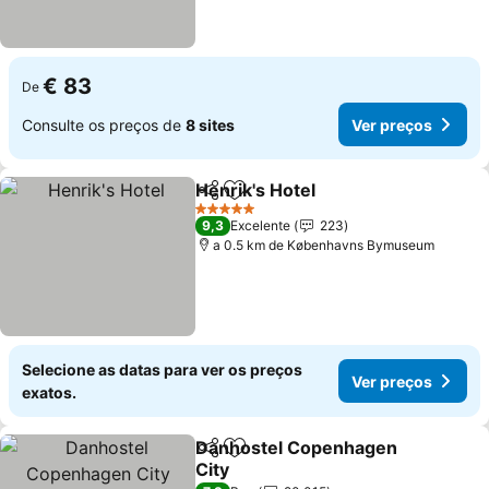
€ 83
De
Consulte os preços de
8 sites
Ver preços
Henrik's Hotel
Partilhar
Adicionar aos favoritos
Ver preços
5 Estrelas
9,3
Excelente
223
a 0.5 km de Københavns Bymuseum
Selecione as datas para ver os preços
Ver preços
exatos.
Danhostel Copenhagen
Partilhar
Adicionar aos favoritos
City