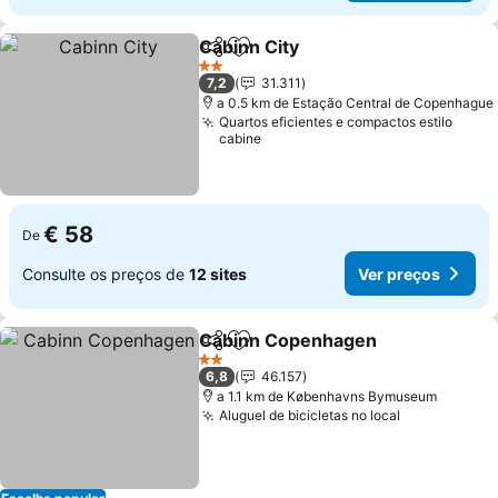
Cabinn City
Partilhar
Adicionar aos favoritos
Ver preços
2 Estrelas
7,2
31.311
a 0.5 km de Estação Central de Copenhague
Quartos eficientes e compactos estilo
cabine
€ 58
De
Consulte os preços de
12 sites
Ver preços
Cabinn Copenhagen
Partilhar
Adicionar aos favoritos
Ver p
2 Estrelas
6,8
46.157
a 1.1 km de Københavns Bymuseum
Aluguel de bicicletas no local
Ver preços