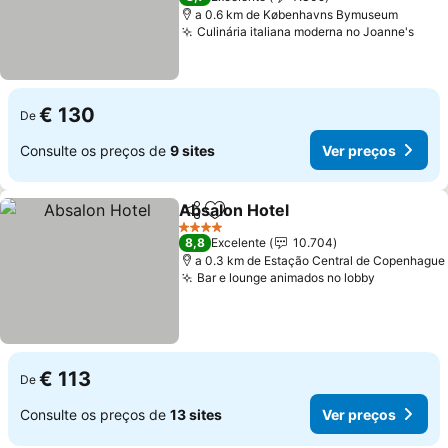
a 0.6 km de Københavns Bymuseum
Culinária italiana moderna no Joanne's
Ver 
€ 130
De
Consulte os preços de
9 sites
Ver preços
Absalon Hotel
Partilhar
Adicionar aos favoritos
Ver preços
4 Estrelas
8,8
Excelente
10.704
a 0.3 km de Estação Central de Copenhague
Bar e lounge animados no lobby
Ver preço
€ 113
De
Consulte os preços de
13 sites
Ver preços