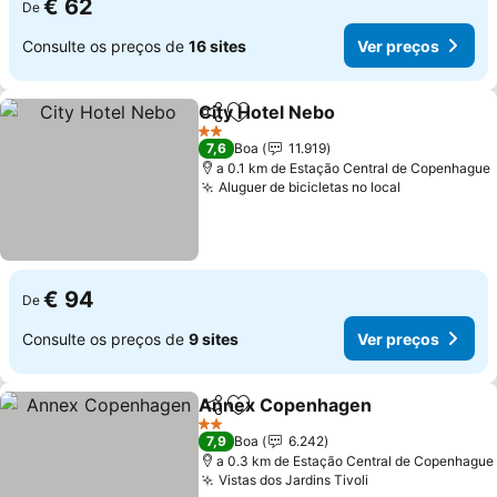
€ 62
De
Consulte os preços de
16 sites
Ver preços
City Hotel Nebo
Partilhar
Adicionar aos favoritos
Ver preços
2 Estrelas
7,6
Boa
11.919
a 0.1 km de Estação Central de Copenhague
Aluguer de bicicletas no local
Ver preços
€ 94
De
Consulte os preços de
9 sites
Ver preços
Annex Copenhagen
Partilhar
Adicionar aos favoritos
Ver pr
2 Estrelas
7,9
Boa
6.242
a 0.3 km de Estação Central de Copenhague
Vistas dos Jardins Tivoli
Ver preços