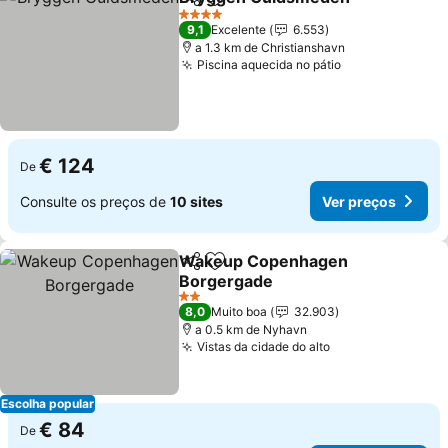
Partilhar
Adicionar aos favoritos
Ver 
4 Estrelas
9,1
Excelente
6.553
a 1.3 km de Christianshavn
Piscina aquecida no pátio
Ver preços
€ 124
De
Consulte os preços de
10 sites
Ver preços
Wakeup Copenhagen
Partilhar
Adicionar aos favoritos
Borgergade
Ver preços
2 Estrelas
8,0
Muito boa
32.903
a 0.5 km de Nyhavn
Vistas da cidade do alto
Ver preços
Escolha popular
€ 84
De