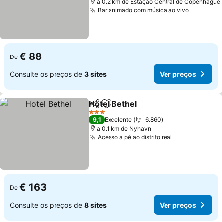
a 0.2 km de Estação Central de Copenhague
Bar animado com música ao vivo
Ver preç
€ 88
De
Consulte os preços de
3 sites
Ver preços
Hotel Bethel
Partilhar
Adicionar aos favoritos
Ver preços
3 Estrelas
9,1
Excelente
6.860
a 0.1 km de Nyhavn
Acesso a pé ao distrito real
Ver preços
€ 163
De
Consulte os preços de
8 sites
Ver preços