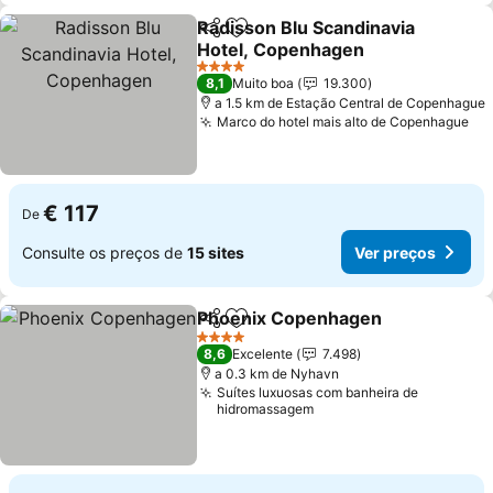
Radisson Blu Scandinavia
Partilhar
Adicionar aos favoritos
Hotel, Copenhagen
Ver preços
4 Estrelas
8,1
Muito boa
19.300
a 1.5 km de Estação Central de Copenhague
Marco do hotel mais alto de Copenhague
Ve
€ 117
De
Consulte os preços de
15 sites
Ver preços
Phoenix Copenhagen
Partilhar
Adicionar aos favoritos
Ver 
4 Estrelas
8,6
Excelente
7.498
a 0.3 km de Nyhavn
Suítes luxuosas com banheira de
hidromassagem