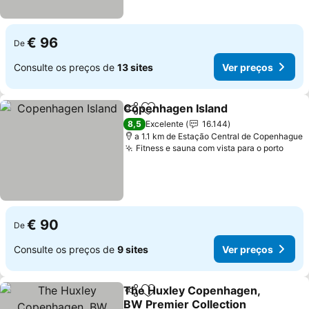
€ 96
De
Consulte os preços de
13 sites
Ver preços
Copenhagen Island
Partilhar
Adicionar aos favoritos
Ver pr
8,5
Excelente
16.144
a 1.1 km de Estação Central de Copenhague
Fitness e sauna com vista para o porto
Ver 
€ 90
De
Consulte os preços de
9 sites
Ver preços
The Huxley Copenhagen,
Partilhar
Adicionar aos favoritos
BW Premier Collection