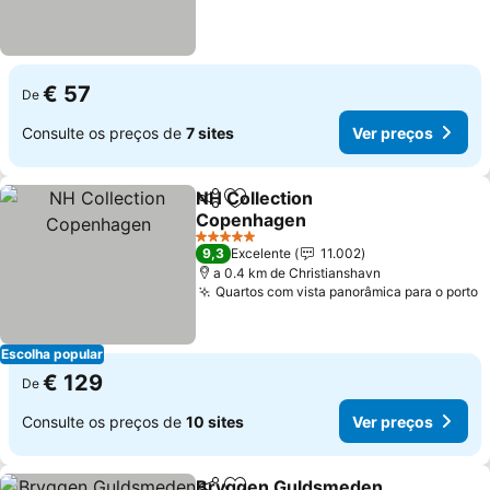
€ 57
De
Consulte os preços de
7 sites
Ver preços
NH Collection
Partilhar
Adicionar aos favoritos
Copenhagen
Ver preços
5 Estrelas
9,3
Excelente
11.002
a 0.4 km de Christianshavn
Quartos com vista panorâmica para o porto
V
Escolha popular
€ 129
De
Consulte os preços de
10 sites
Ver preços
Bryggen Guldsmeden