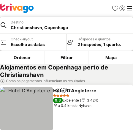
Favoritos
Iniciar
Me
Destino
Christianshavn, Copenhaga
Check-in/out
Hóspedes e quartos
Escolha as datas
2 hóspedes, 1 quarto.
Ordenar
Filtrar
Mapa
Alojamentos em Copenhaga perto de
Christianshavn
Como os pagamentos influenciam os resultados
Hotel D'Angleterre
Partilhar
Adicionar aos favoritos
Ver pre
5 Estrelas
9,3
Excelente
3.424
a 0.4 km de Nyhavn