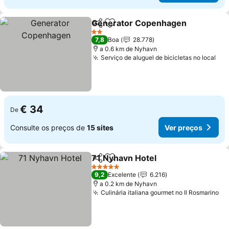
Generator Copenhagen
Partilhar
Adicionar aos favoritos
Ve
2 Estrelas
7,8
Boa
28.778
a 0.6 km de Nyhavn
Serviço de aluguel de bicicletas no local
Ver
€ 34
De
Consulte os preços de
15 sites
Ver preços
71 Nyhavn Hotel
Partilhar
Adicionar aos favoritos
Ver preço
5 Estrelas
9,2
Excelente
6.216
a 0.2 km de Nyhavn
Culinária italiana gourmet no Il Rosmarino
Ve