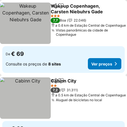
Wakeup Copenhagen,
Partilhar
Adicionar aos favoritos
Carsten Niebuhrs Gade
Ver preços
3 Estrelas
7,7
Boa
22.046
a 0.6 km de Estação Central de Copenhague
Vistas panorâmicas da cidade de
Copenhague
€ 69
De
Consulte os preços de
8 sites
Ver preços
Cabinn City
Partilhar
Adicionar aos favoritos
Ver preços
2 Estrelas
7,2
31.311
a 0.5 km de Estação Central de Copenhague
Aluguel de bicicletas no local
Ver preços