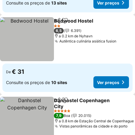
Consulte os preços de
13 sites
Ver preços
Bedwood Hostel
Partilhar
Adicionar aos favoritos
Ver preço
2 Estrelas
6,5
6.391
a 0.2 km de Nyhavn
Autêntica culinária asiática fusion
Ver pre
€ 31
De
Consulte os preços de
10 sites
Ver preços
Danhostel Copenhagen
Partilhar
Adicionar aos favoritos
City
Ver preços
5 Estrelas
7,9
Boa
20.015
a 0.8 km de Estação Central de Copenhague
Vistas panorâmicas da cidade e do porto
Ver