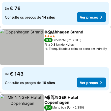
€ 76
De
Consulte os preços de
14 sites
Ver preços
Copenhagen Strand
Partilhar
Adicionar aos favoritos
Ver p
4 Estrelas
8,6
Excelente
7.945
a 0.3 km de Nyhavn
Tranquilidade à beira do porto em Indre By
Ve
€ 143
De
Consulte os preços de
16 sites
Ver preços
MEININGER Hotel
Partilhar
Adicionar aos favoritos
Copenhagen
Ver preços
8,4
Muito boa
42.350