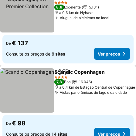
Ver preços
4 Estrelas
8,6
Excelente
5.131
a 0.3 km de Nyhavn
Aluguel de bicicletas no local
Ver preços
€ 137
De
Consulte os preços de
9 sites
Ver preços
Scandic Copenhagen
Partilhar
Adicionar aos favoritos
Ver 
4 Estrelas
7,8
Boa
16.046
a 0.4 km de Estação Central de Copenhague
Vistas panorâmicas do lago e da cidade
Ver
€ 98
De
Consulte os preços de
14 sites
Ver preços