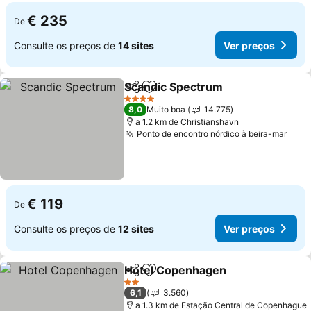
€ 235
De
Consulte os preços de
14 sites
Ver preços
Scandic Spectrum
Partilhar
Adicionar aos favoritos
Ver pre
4 Estrelas
8,0
Muito boa
14.775
a 1.2 km de Christianshavn
Ponto de encontro nórdico à beira-mar
Ver 
€ 119
De
Consulte os preços de
12 sites
Ver preços
Hotel Copenhagen
Partilhar
Adicionar aos favoritos
Ver pre
2 Estrelas
6,1
3.560
a 1.3 km de Estação Central de Copenhague