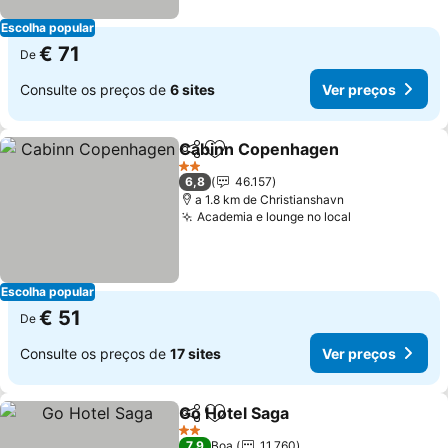
Escolha popular
€ 71
De
Consulte os preços de
6 sites
Ver preços
Cabinn Copenhagen
Partilhar
Adicionar aos favoritos
Ver p
2 Estrelas
6,8
46.157
a 1.8 km de Christianshavn
Academia e lounge no local
Ver preços
Escolha popular
€ 51
De
Consulte os preços de
17 sites
Ver preços
Go Hotel Saga
Partilhar
Adicionar aos favoritos
Ver preços
2 Estrelas
7,9
Boa
11.760