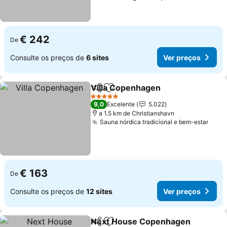
€ 242
De
Consulte os preços de
6 sites
Ver preços
Villa Copenhagen
Partilhar
Adicionar aos favoritos
Ver preç
5 Estrelas
9,0
Excelente
5.022
a 1.5 km de Christianshavn
Sauna nórdica tradicional e bem-estar
Ver 
€ 163
De
Consulte os preços de
12 sites
Ver preços
Next House Copenhagen
Partilhar
Adicionar aos favoritos