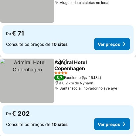
Aluguel de bicicletas no local
Ver preços
€ 71
De
Consulte os preços de
10 sites
Ver preços
Admiral Hotel
Partilhar
Adicionar aos favoritos
Copenhagen
Ver preços
4 Estrelas
8,7
Excelente
15.184
a 0.2 km de Nyhavn
Jantar social inovador no aye aye
Ver pre
€ 202
De
Consulte os preços de
10 sites
Ver preços