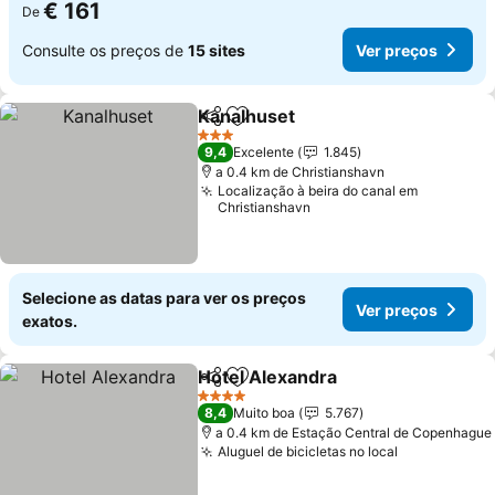
€ 161
De
Consulte os preços de
15 sites
Ver preços
Kanalhuset
Partilhar
Adicionar aos favoritos
Ver preços
3 Estrelas
9,4
Excelente
1.845
a 0.4 km de Christianshavn
Localização à beira do canal em
Christianshavn
Selecione as datas para ver os preços
Ver preços
exatos.
Hotel Alexandra
Partilhar
Adicionar aos favoritos
Ver preço
4 Estrelas
8,4
Muito boa
5.767
a 0.4 km de Estação Central de Copenhague
Aluguel de bicicletas no local
Ver preços