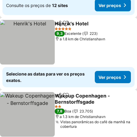
Consulte os preços de
12 sites
Ver preços
Henrik's Hotel
Partilhar
Adicionar aos favoritos
Ver preços
5 Estrelas
9,3
Excelente
223
a 1.8 km de Christianshavn
Selecione as datas para ver os preços
Ver preços
exatos.
Wakeup Copenhagen -
Partilhar
Adicionar aos favoritos
Bernstorffsgade
Ver preços
2 Estrelas
7,8
Boa
23.705
a 1.3 km de Christianshavn
Vistas panorâmicas do café da manhã na
cobertura