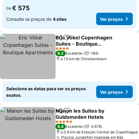
€ 575
De
Consulte os preços de
4 sites
Ver preços
Eric Vökel Copenhagen
Partilhar
Adicionar aos favoritos
Suites - Boutique
Apartments
Ver preços
4 Estrelas
9,2
Excelente
184
a 1.5 km de Christianshavn
Selecione as datas para ver os preços
Ver preços
exatos.
Manon les Suites by
Partilhar
Adicionar aos favoritos
Guldsmeden Hotels
Ver preços
5 Estrelas
8,8
Excelente
4.678
a 0.8 km de Estação Central de Copenhague
Piscina Junglefish inspirada em Bali
Ver pr