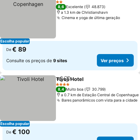
V
2 Estrelas
8,6
Excelente
48.873
a 1.3 km de Christianshavn
Cinema e yoga de última geração
Ver pre
Escolha popular
€ 89
De
Consulte os preços de
9 sites
Ver preços
Tivoli Hotel
Partilhar
Adicionar aos favoritos
Ver preços
4 Estrelas
8,4
Muito boa
30.799
a 0.7 km de Estação Central de Copenhague
Bares panorâmicos com vista para a cidade
V
Escolha popular
€ 100
De