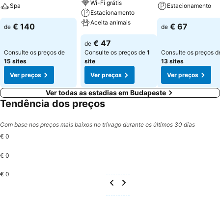
Wi-Fi grátis
Spa
Estacionamento
Estacionamento
Aceita animais
€ 140
€ 67
de
de
€ 47
de
Consulte os preços de
Consulte os preços de
1
Consulte os preços d
15 sites
site
13 sites
Ver preços
Ver preços
Ver preços
Ver todas as estadias em Budapeste
Tendência dos preços
Com base nos preços mais baixos no trivago durante os últimos 30 dias
€ 0
€ 0
€ 0