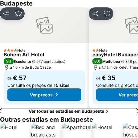
Budapeste
Rua Váci
Gellért Baths and Spa
Népliget Bus Station
17th District
Partilhar
Adicionar aos favoritos
Partilhar
Adicionar aos
New York Palace
Déli Train Station
21st District
Downtown
Easter Market on Vörösmarty tér
Museu Nacional Húngaro
Praça dos Heróis
SYMA Event and Congress Centre
Hotel
Hotel
4 Estrelas
2 Estrelas
Bohem Art Hotel
easyHotel Budape
Aréna Shopping Center
Buda Castle District Varnegyed
9,1
8,0
Excelente
(
9.977 pontuações
)
Muito boa
(
6.849 po
Cidadela
Aquincum
a 1.5 km de Buda Castle
a 1.7 km de Keleti Trai
€ 57
€ 35
de
de
Consulte os preços de
15 sites
Consulte os preços 
Ver preços
Ver preç
Ver todas as estadias em Budapeste
Outras estadias em Budapeste