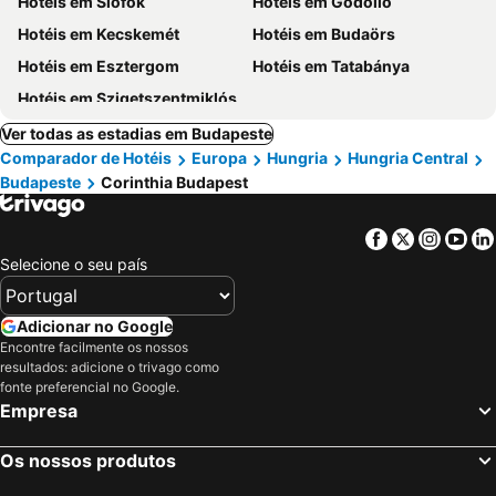
Hotéis em Siófok
Hotéis em Gödöllö
Hotéis em Kecskemét
Hotéis em Budaörs
Hotéis em Esztergom
Hotéis em Tatabánya
Hotéis em Szigetszentmiklós
Ver todas as estadias em Budapeste
Comparador de Hotéis
Europa
Hungria
Hungria Central
Budapeste
Corinthia Budapest
Facebook
Twitter
Insta
Yo
Selecione o seu país
Adicionar no Google
Encontre facilmente os nossos
resultados: adicione o trivago como
fonte preferencial no Google.
Empresa
Os nossos produtos