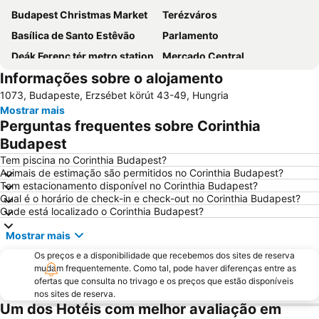
Budapest Christmas Market
Terézváros
Basílica de Santo Estêvão
Parlamento
Deák Ferenc tér metro station
Mercado Central
Informações sobre o alojamento
Hungaroring
Aquaworld Budapest
1073, Budapeste, Erzsébet körút 43-49, Hungria
Estação Ferroviária Nyugati Budapest
Erzsébetváros
Mostrar mais
Buda Castle
Buda Castle
Perguntas frequentes sobre Corinthia
Vorosmarty Square
Keleti Train Station
Budapest
Ponte das Correntes
Szechenyi Thermal Bath
Tem piscina no Corinthia Budapest?
Animais de estimação são permitidos no Corinthia Budapest?
Teatro de Ópera de Budapeste
Budapest Congress & World Trade Center
Tem estacionamento disponível no Corinthia Budapest?
Qual é o horário de check-in e check-out no Corinthia Budapest?
Pesterzsébet-Szabótelep
7th District
Onde está localizado o Corinthia Budapest?
Ferenc Puskas Stadium
Gellérthegy
Mostrar mais
Örs vezér tere metro station
Astoria metro station
Os preços e a disponibilidade que recebemos dos sites de reserva
1st District
9th District
mudam frequentemente. Como tal, pode haver diferenças entre as
ofertas que consulta no trivago e os preços que estão disponíveis
Budapest Park
Kelenföld
nos sites de reserva.
Formula 1 Hungarian Grand Prix
Erzsebet Square
Um dos Hotéis com melhor avaliação em