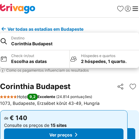
Favoritos
Iniciar
Me
Ver todas as estadias em Budapeste
Destino
Corinthia Budapest
Check-in/out
Hóspedes e quartos
Escolha as datas
2 hóspedes, 1 quarto.
Como os pagamentos influenciam os resultados
Corinthia Budapest
Partilhar
Ad
Hotel
9,2
Excelente
(
24.814 pontuações
)
5 Estrelas
1073, Budapeste, Erzsébet körút 43-49, Hungria
€ 140
€ 140
de
de
Consulte os preços de
15 sites
Consulte os preços de
15 sites
Ver preços
Ver preços