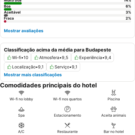
e bebida durante todo o dia.
Muito boa
14
%
Boa
6
%
Aceitável
3
%
Fraca
2
%
Mostrar avaliações
Classificação acima da média para Budapeste
Wi-fi
•
10
Atmosfera
•
9,5
Experiência
•
9,4
Localização
•
9,1
Serviço
•
9,1
Mostrar mais classificações
Comodidades principais do hotel
Wi-fi no lobby
Wi-fi nos quartos
Piscina
Spa
Estacionamento
Aceita animais
A/C
Restaurante
Bar no hotel