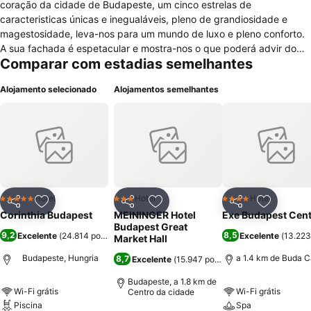
coração da cidade de Budapeste, um cinco estrelas de
caracteristicas únicas e inegualáveis, pleno de grandiosidade e
magestosidade, leva-nos para um mundo de luxo e pleno conforto.
A sua fachada é espetacular e mostra-nos o que poderá advir do
Comparar com estadias semelhantes
seu interior. Este é um hotel com uma enorme lista de serviços
disponiveis para que os seus hóspedes nunca o esqueçam: internet
Alojamento selecionado
Alojamentos semelhantes
disponivel em todo o hotel, concierge, centro de negócios, pequeno
almoço madrugador, serviço de lavandaria e limpeza a seco,
porteiro, parque de estacionamento, serviço de lavagem automovel,
cofre, loja de souvenirs, serviço de despertar, quartos para não
fumadores, câmbio de moeda, adaptado para pessoas com
necessidades especiais, rampa de acesso, florista, centro de
fitness, piscina interior aquecida com 15 metros de comprido,
jacuzzi, sauna, massagens, banho turco e todos os serviços para a
Hotel
Hotel
Hotel
5 Estrelas
3 Estrelas
4 Estrelas
Partilhar
Adicionar aos favoritos
Partilhar
Adicionar aos favoritos
Partilhar
Adicionar
realização de reuniões. Os seus quartos têm as seguintes
Corinthia Budapest
MEININGER Hotel
Exe Budapest Cent
comodidades: tábua e ferro de engomar, facilidades para fazer café
Budapest Great
9,2
8,5
Excelente
(
24.814 pontuações
)
Excelente
(
13.223
e chá, internet, almofadas antialérgicas, ar condicionado... estão
Market Hall
decoradas de maneira chique e majestosa para que seja
Budapeste, Hungria
a 1.4 km de Buda C
8,7
Excelente
(
15.947 pontuações
)
inesquecivel
Budapeste, a 1.8 km de
Wi-Fi grátis
Wi-Fi grátis
Centro da cidade
Piscina
Spa