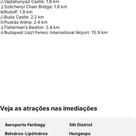
Vajdahunyad Castle
:
1.8
km
Széchenyi Chain Bridge
:
1.8
km
Rudolf
:
1.9
km
Buda Castle
:
2.2
km
Puskás Aréna
:
2.4
km
Fisherman's Bastion
:
2.4
km
Budapest Liszt Ferenc International Airport
:
15.9
km
Veja as atrações nas imediações
Ampliar mapa
Aeroporto Ferihegy
5th District
Belváros-Lipótváros
Hungexpo