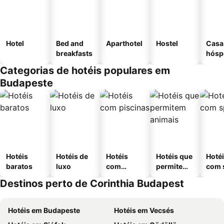
Hotel
Bed and
Aparthotel
Hostel
Casa
breakfasts
hósp
Categorias de hotéis populares em
Budapeste
Hotéis
Hotéis de
Hotéis
Hotéis que
Hoté
baratos
luxo
com
permitem
com 
piscinas
animais
Destinos perto de Corinthia Budapest
Hotéis em Budapeste
Hotéis em Vecsés