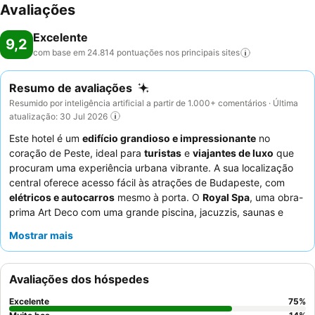
Avaliações
Excelente
9,2
com base em 24.814 pontuações nos principais
sites
Resumo de avaliações
Resumido por inteligência artificial a partir de 1.000+ comentários · Última
atualização: 30 Jul 2026
Este hotel é um
edifício grandioso e impressionante
no
coração de Peste, ideal para
turistas
e
viajantes de luxo
que
procuram uma experiência urbana vibrante. A sua localização
central oferece acesso fácil às atrações de Budapeste, com
elétricos e autocarros
mesmo à porta. O
Royal Spa
, uma obra-
prima Art Deco com uma grande piscina, jacuzzis, saunas e
banho turco, proporciona um refúgio perfeito. Os hóspedes
Mostrar mais
elogiam consistentemente os
funcionários excecionalmente
calorosos e profissionais
e o extenso buffet de pequeno-
almoço, que inclui cozinha húngara local e champanhe. Para
Avaliações dos hóspedes
uma experiência melhorada, considere reservar um quarto com
acesso ao Executive Lounge
para opções gratuitas de comida
Excelente
75
%