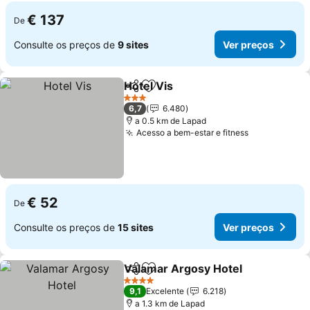
€ 137
De
Consulte os preços de
9 sites
Ver preços
Hotel Vis
Partilhar
Adicionar aos favoritos
Ver preços
3 Estrelas
6,7
6.480
a 0.5 km de Lapad
Acesso a bem-estar e fitness
Ver preços
€ 52
De
Consulte os preços de
15 sites
Ver preços
Valamar Argosy Hotel
Partilhar
Adicionar aos favoritos
Ver 
4 Estrelas
9,1
Excelente
6.218
a 1.3 km de Lapad