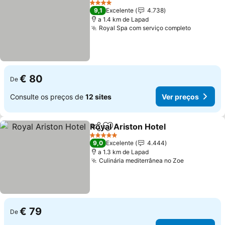
4 Estrelas
9,1
Excelente
4.738
a 1.4 km de Lapad
Royal Spa com serviço completo
Ver preç
€ 80
De
Consulte os preços de
12 sites
Ver preços
Royal Ariston Hotel
Partilhar
Adicionar aos favoritos
Ver pr
5 Estrelas
9,0
Excelente
4.444
a 1.3 km de Lapad
Culinária mediterrânea no Zoe
Ver preços
€ 79
De