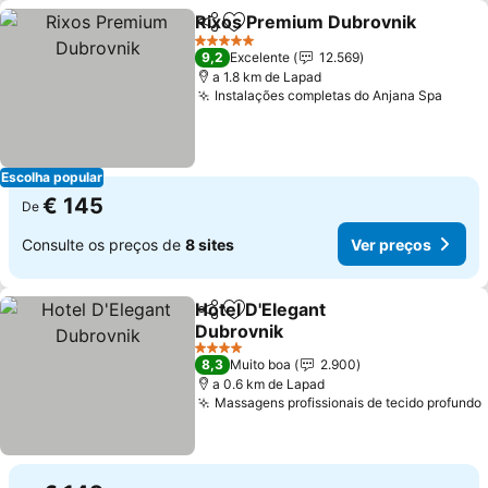
Rixos Premium Dubrovnik
Partilhar
Adicionar aos favoritos
5 Estrelas
9,2
Excelente
12.569
a 1.8 km de Lapad
Instalações completas do Anjana Spa
Ver p
Escolha popular
€ 145
De
Consulte os preços de
8 sites
Ver preços
Hotel D'Elegant
Partilhar
Adicionar aos favoritos
Dubrovnik
Ver preços
4 Estrelas
8,3
Muito boa
2.900
a 0.6 km de Lapad
Massagens profissionais de tecido profundo