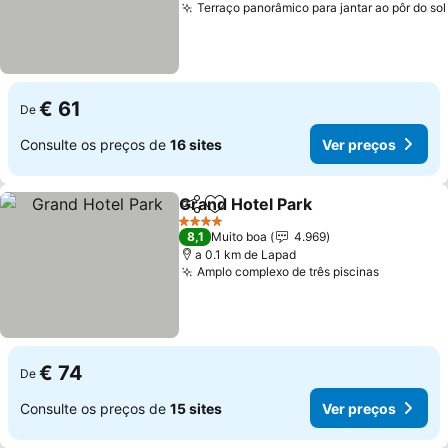
Terraço panorâmico para jantar ao pôr do sol
€ 61
De
Consulte os preços de
16 sites
Ver preços
Grand Hotel Park
Partilhar
Adicionar aos favoritos
Ver preç
4 Estrelas
8,1
Muito boa
4.969
a 0.1 km de Lapad
Amplo complexo de três piscinas
Ver preç
€ 74
De
Consulte os preços de
15 sites
Ver preços