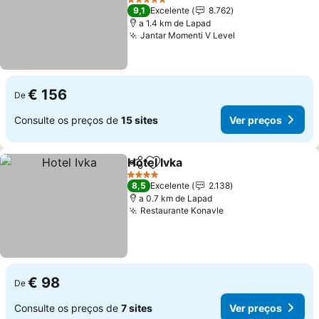
Ver preços
5 Estrelas
9,1
Excelente
8.762
a 1.4 km de Lapad
Jantar Momenti V Level
Ver preços
€ 156
De
Consulte os preços de
15 sites
Ver preços
Hotel Ivka
Partilhar
Adicionar aos favoritos
Ver preços
4 Estrelas
8,5
Excelente
2.138
a 0.7 km de Lapad
Restaurante Konavle
Ver preços
€ 98
De
Consulte os preços de
7 sites
Ver preços