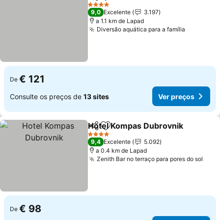
Partilhar
Adicionar aos favoritos
Ver 
4 Estrelas
9,0
Excelente
3.197
a 1.1 km de Lapad
Diversão aquática para a família
Ver preç
€ 121
De
Consulte os preços de
13 sites
Ver preços
Hotel Kompas Dubrovnik
Partilhar
Adicionar aos favoritos
V
4 Estrelas
9,4
Excelente
5.092
a 0.4 km de Lapad
Zenith Bar no terraço para pores do sol
Ver 
€ 98
De