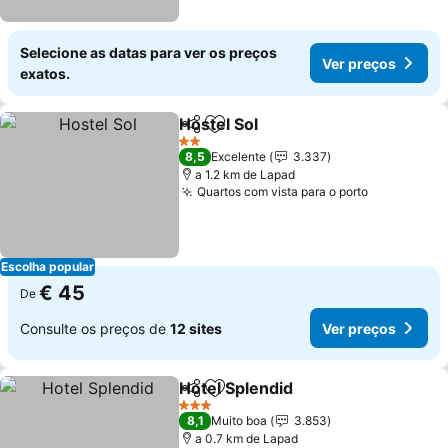
Selecione as datas para ver os preços
Ver preços
exatos.
Hostel Sol
Partilhar
Adicionar aos favoritos
Ver preços
2 Estrelas
8,5
Excelente
3.337
a 1.2 km de Lapad
Quartos com vista para o porto
Ver preço
Escolha popular
€ 45
De
Consulte os preços de
12 sites
Ver preços
Hotel Splendid
Partilhar
Adicionar aos favoritos
Ver preços
3 Estrelas
8,1
Muito boa
3.853
a 0.7 km de Lapad