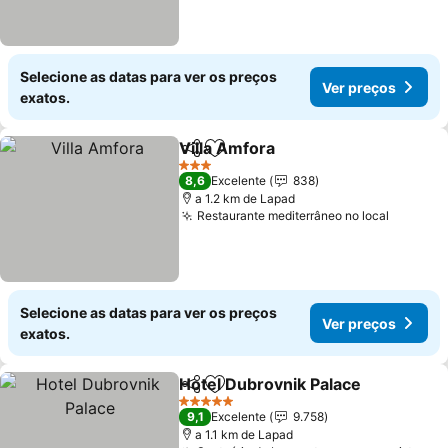
Selecione as datas para ver os preços
Ver preços
exatos.
Villa Amfora
Partilhar
Adicionar aos favoritos
Ver preços
3 Estrelas
8,6
Excelente
838
a 1.2 km de Lapad
Restaurante mediterrâneo no local
Ver pre
Selecione as datas para ver os preços
Ver preços
exatos.
Hotel Dubrovnik Palace
Partilhar
Adicionar aos favoritos
Ve
5 Estrelas
9,1
Excelente
9.758
a 1.1 km de Lapad