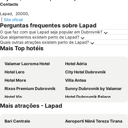
Contacto
Lapad
,
20000
,
|
Site oficial
Perguntas frequentes sobre Lapad
O que faz com que Lapad seja popular em Dubrovnik?
Que alojamentos existem perto de Lapad?
Quais outras atrações existem perto de Lapad?
Mais Top hotéis
Valamar Lacroma Hotel
Hotel Adria
Hotel Lero
City Hotel Dubrovnik
Hotel More
Villa Antea
Rixos Premium Dubrovnik
Sunny Dubrovnik by Valamar
Hotel Vis
Hotel Dubrovnik Palace
Mais atrações - Lapad
Maistra Select Astarea Hotel
Hotel Royal Neptun
Hotel D'Elegant Dubrovnik
Villa Amfora
Bari Centrale
Aeroporti Nënë Tereza Tirana
Hotel Ivka
Grand Hotel Park