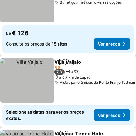
Buffet gourmet com diversas opções
Ver p
€ 126
De
Consulte os preços de
15 sites
Ver preços
Villa Valjalo
Partilhar
Adicionar aos favoritos
Ver preços
2 Estrelas
7,3
453
a 0.7 km de Lapad
Vistas panorâmicas da Ponte Franjo Tuđman
Selecione as datas para ver os preços
Ver preços
exatos.
Valamar Tirena Hotel