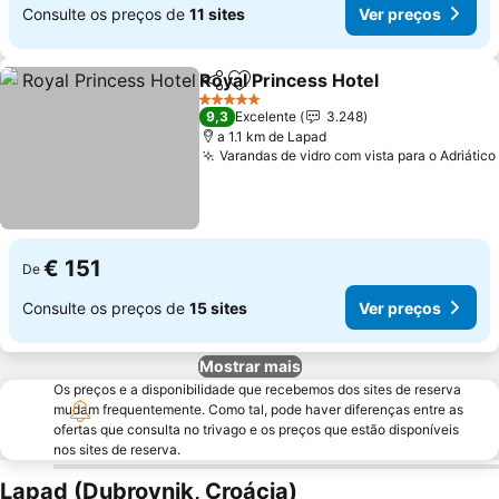
Consulte os preços de
11 sites
Ver preços
Royal Princess Hotel
Partilhar
Adicionar aos favoritos
Ver p
5 Estrelas
9,3
Excelente
3.248
a 1.1 km de Lapad
Varandas de vidro com vista para o Adriático
€ 151
De
Consulte os preços de
15 sites
Ver preços
Mostrar mais
Os preços e a disponibilidade que recebemos dos sites de reserva
mudam frequentemente. Como tal, pode haver diferenças entre as
ofertas que consulta no trivago e os preços que estão disponíveis
nos sites de reserva.
Lapad (Dubrovnik, Croácia)