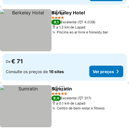
Berkeley Hotel
Partilhar
Adicionar aos favoritos
Ver preços
4 Estrelas
9,1
Excelente
4.038
a 1.3 km de Lapad
Piscina ao ar livre e honesty bar
Ver preço
€ 71
De
Consulte os preços de
16 sites
Ver preços
Sumratin
Partilhar
Adicionar aos favoritos
Ver preços
5 Estrelas
9,4
Excelente
517
a 0.1 km de Lapad
Centro de bem-estar e fitness
Ver preços