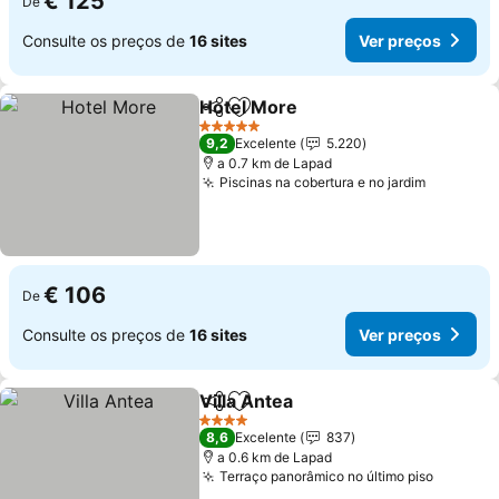
€ 125
De
Consulte os preços de
16 sites
Ver preços
Hotel More
Partilhar
Adicionar aos favoritos
Ver preços
5 Estrelas
9,2
Excelente
5.220
a 0.7 km de Lapad
Piscinas na cobertura e no jardim
Ver preç
€ 106
De
Consulte os preços de
16 sites
Ver preços
Villa Antea
Partilhar
Adicionar aos favoritos
Ver preços
4 Estrelas
8,6
Excelente
837
a 0.6 km de Lapad
Terraço panorâmico no último piso
Ver pre