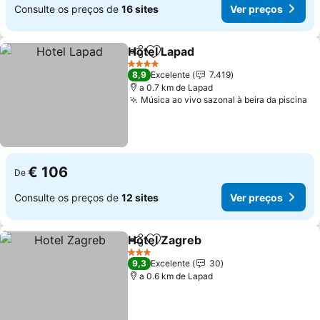
Consulte os preços de
16 sites
Ver preços
Hotel Lapad
Partilhar
Adicionar aos favoritos
Ver preços
4 Estrelas
8,9
Excelente
7.419
a 0.7 km de Lapad
Música ao vivo sazonal à beira da piscina
Ve
€ 106
De
Consulte os preços de
12 sites
Ver preços
Hotel Zagreb
Partilhar
Adicionar aos favoritos
Ver preços
3 Estrelas
9,3
Excelente
30
a 0.6 km de Lapad