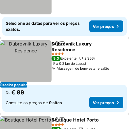
Selecione as datas para ver os preços
Ver preços
exatos.
Dubrovnik Luxury
Partilhar
Adicionar aos favoritos
Residence
Ver preços
4 Estrelas
9,3
Excelente
2.356
a 0.2 km de Lapad
Massagem de bem-estar e salão
Ver preç
Escolha popular
€ 99
De
Consulte os preços de
9 sites
Ver preços
Boutique Hotel Porto
Partilhar
Adicionar aos favoritos
Ver p
4 Estrelas