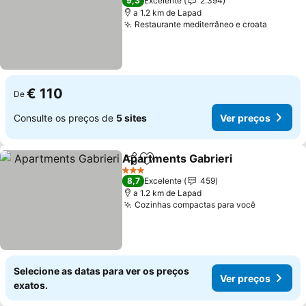
9,3
Excelente
2.394
a 1.2 km de Lapad
Restaurante mediterrâneo e croata
Ver pre
€ 110
De
Consulte os preços de
5 sites
Ver preços
Apartments Gabrieri
Partilhar
Adicionar aos favoritos
Ver p
3 Estrelas
8,7
Excelente
459
a 1.2 km de Lapad
Cozinhas compactas para você
Ver preço
Selecione as datas para ver os preços
Ver preços
exatos.