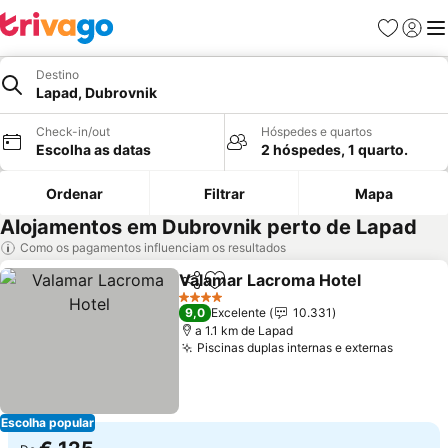
Favoritos
Iniciar
Me
Destino
Lapad, Dubrovnik
Check-in/out
Hóspedes e quartos
Escolha as datas
2 hóspedes, 1 quarto.
Ordenar
Filtrar
Mapa
Alojamentos em Dubrovnik perto de Lapad
Como os pagamentos influenciam os resultados
Valamar Lacroma Hotel
Partilhar
Adicionar aos favoritos
Ve
4 Estrelas
9,0
Excelente
10.331
a 1.1 km de Lapad
Piscinas duplas internas e externas
Ver pr
Escolha popular