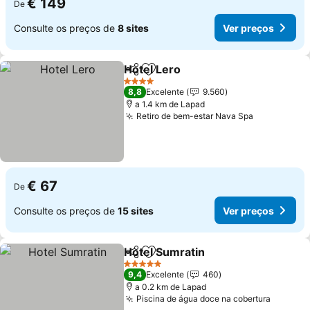
€ 149
De
Consulte os preços de
8 sites
Ver preços
Hotel Lero
Partilhar
Adicionar aos favoritos
Ver preços
4 Estrelas
8,8
Excelente
9.560
a 1.4 km de Lapad
Retiro de bem-estar Nava Spa
Ver preços
€ 67
De
Consulte os preços de
15 sites
Ver preços
Hotel Sumratin
Partilhar
Adicionar aos favoritos
Ver preços
5 Estrelas
9,4
Excelente
460
a 0.2 km de Lapad
Piscina de água doce na cobertura
Ver pre