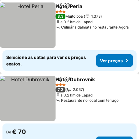
Hotel Perla
Partilhar
Adicionar aos favoritos
Ver preços
3 Estrelas
8,3
Muito boa
1.378
a 0.2 km de Lapad
Culinária dálmata no restaurante Agora
Ver 
Selecione as datas para ver os preços
Ver preços
exatos.
Hotel Dubrovnik
Partilhar
Adicionar aos favoritos
Ver preço
3 Estrelas
7,2
2.067
a 0.2 km de Lapad
Restaurante no local com terraço
Ver preç
€ 70
De