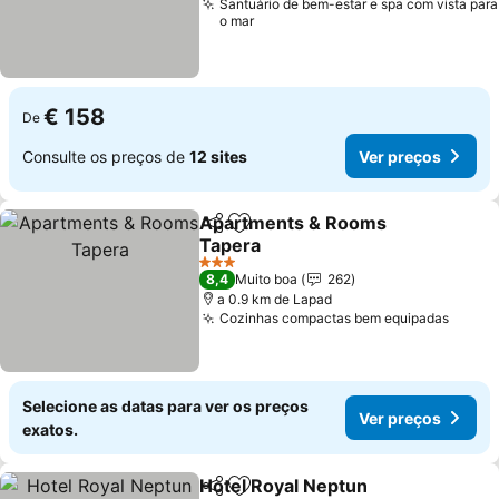
Santuário de bem-estar e spa com vista para
o mar
€ 158
De
Consulte os preços de
12 sites
Ver preços
Apartments & Rooms
Partilhar
Adicionar aos favoritos
Tapera
Ver preços
3 Estrelas
8,4
Muito boa
262
a 0.9 km de Lapad
Cozinhas compactas bem equipadas
Ver p
Selecione as datas para ver os preços
Ver preços
exatos.
Hotel Royal Neptun
Partilhar
Adicionar aos favoritos
Ver pr