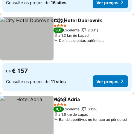
Consulte os preços de
16 sites
Ver preços
City Hotel Dubrovnik
Partilhar
Adicionar aos favoritos
Ver p
4 Estrelas
9,0
Excelente
2.831
a 1.3 km de Lapad
Delícias croatas autênticas
Ver preços
€ 157
De
Consulte os preços de
11 sites
Ver preços
Hotel Adria
Partilhar
Adicionar aos favoritos
Ver preços
4 Estrelas
8,7
Excelente
6.129
a 1.6 km de Lapad
Bar de aperitivos no terraço ao pôr do sol
Ve