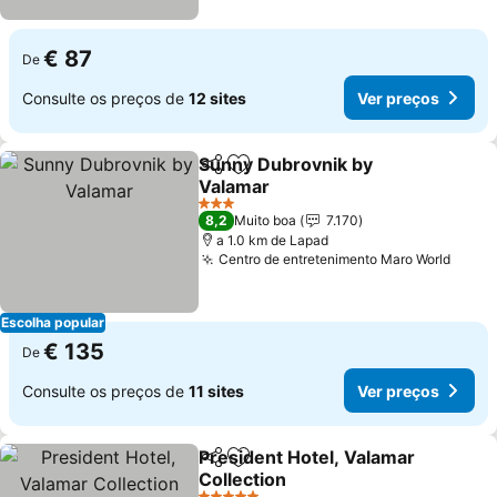
€ 87
De
Consulte os preços de
12 sites
Ver preços
Sunny Dubrovnik by
Partilhar
Adicionar aos favoritos
Valamar
Ver preços
3 Estrelas
8,2
Muito boa
7.170
a 1.0 km de Lapad
Centro de entretenimento Maro World
Ver p
Escolha popular
€ 135
De
Consulte os preços de
11 sites
Ver preços
President Hotel, Valamar
Partilhar
Adicionar aos favoritos
Collection