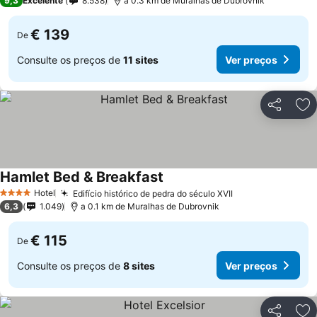
9,3
Excelente
8.538
a 0.3 km de Muralhas de Dubrovnik
€ 139
De
Consulte os preços de
11 sites
Ver preços
Partilhar
Ad
Hamlet Bed & Breakfast
Hotel
Edifício histórico de pedra do século XVII
4 Estrelas
6,3
1.049
a 0.1 km de Muralhas de Dubrovnik
€ 115
De
Consulte os preços de
8 sites
Ver preços