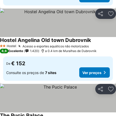
Partilhar
Ad
Hostel Angelina Old town Dubrovnik
Hostel
Acesso a esportes aquáticos não motorizados
2 Estrelas
8,6
Excelente
1.420
a 0.4 km de Muralhas de Dubrovnik
€ 152
De
Consulte os preços de
7 sites
Ver preços
Partilhar
Ad
The Pucic Palace