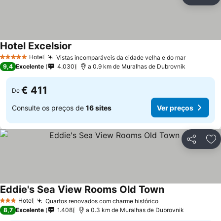
Partilhar
Ad
Hotel Excelsior
Hotel
Vistas incomparáveis da cidade velha e do mar
5 Estrelas
9,4
Excelente
4.030
a 0.9 km de Muralhas de Dubrovnik
€ 411
De
Consulte os preços de
16 sites
Ver preços
Partilhar
Ad
Eddie's Sea View Rooms Old Town
Hotel
Quartos renovados com charme histórico
3 Estrelas
8,7
Excelente
1.408
a 0.3 km de Muralhas de Dubrovnik