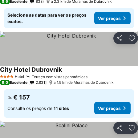
8,6
Excelente
838
a 2.3 km de Muralhas de Dubrovnik
Selecione as datas para ver os preços
Ver preços
exatos.
Partilhar
Ad
City Hotel Dubrovnik
Hotel
Terraço com vistas panorâmicas
4 Estrelas
9,0
Excelente
2.831
a 1.9 km de Muralhas de Dubrovnik
€ 157
De
Consulte os preços de
11 sites
Ver preços
Partilhar
Ad