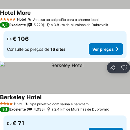
Hotel More
Hotel
Acesso ao calçadão para o charme local
5 Estrelas
9,2
Excelente
5.220
a 3.8 km de Muralhas de Dubrovnik
€ 106
De
Consulte os preços de
16 sites
Ver preços
Partilhar
Ad
Berkeley Hotel
Hotel
Spa privativo com sauna e hammam
4 Estrelas
9,1
Excelente
4.038
a 2.4 km de Muralhas de Dubrovnik
€ 71
De