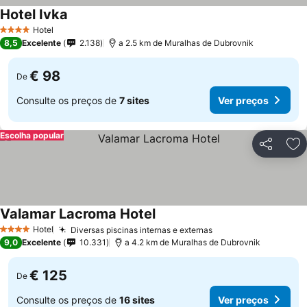
Hotel Ivka
Hotel
4 Estrelas
8,5
Excelente
2.138
a 2.5 km de Muralhas de Dubrovnik
€ 98
De
Consulte os preços de
7 sites
Ver preços
Escolha popular
Partilhar
Ad
Valamar Lacroma Hotel
Hotel
Diversas piscinas internas e externas
4 Estrelas
9,0
Excelente
10.331
a 4.2 km de Muralhas de Dubrovnik
€ 125
De
Consulte os preços de
16 sites
Ver preços