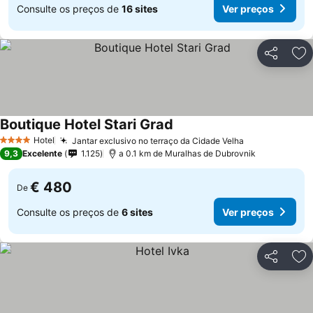
Consulte os preços de
16 sites
Ver preços
Partilhar
Ad
Boutique Hotel Stari Grad
Hotel
Jantar exclusivo no terraço da Cidade Velha
4 Estrelas
9,3
Excelente
1.125
a 0.1 km de Muralhas de Dubrovnik
€ 480
De
Consulte os preços de
6 sites
Ver preços
Partilhar
Ad