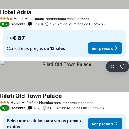
Hotel Adria
Hotel
Culinária internacional especializada
4 Estrelas
8,7
Excelente
6.129
a 2.1 km de Muralhas de Dubrovnik
€ 87
De
Consulte os preços de
12 sites
Ver preços
Partilhar
Ad
Rilati Old Town Palace
Hotel
Edifício histórico com interiores modernos
3 Estrelas
9,2
Excelente
782
a 0.3 km de Muralhas de Dubrovnik
Selecione as datas para ver os preços
Ver preços
exatos.