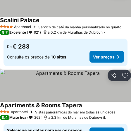
Scalini Palace
Aparthotel
Serviço de café da manhã personalizado no quarto
4 Estrelas
8,7
Excelente
921
a 0.2 km de Muralhas de Dubrovnik
€ 283
De
Consulte os preços de
10 sites
Ver preços
Partilhar
Ad
Apartments & Rooms Tapera
Aparthotel
Vistas panorâmicas do mar em todas as unidades
3 Estrelas
8,4
Muito boa
262
a 2.3 km de Muralhas de Dubrovnik
Selecione as datas para ver os preços