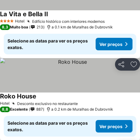
La Vita e Bella II
Hotel
Edifício histórico com interiores modernos
4 Estrelas
8,3
Muito boa
213
a 0.1 km de Muralhas de Dubrovnik
Selecione as datas para ver os preços
Ver preços
exatos.
Partilhar
Ad
Roko House
Hotel
Desconto exclusivo no restaurante
8,8
Excelente
887
a 0.2 km de Muralhas de Dubrovnik
Selecione as datas para ver os preços
Ver preços
exatos.