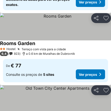
Ver preços
exatos.
Partilhar
Ad
Rooms Garden
Hostel
Terraço com vista para a cidade
2 Estrelas
6,4
923
a 0.6 km de Muralhas de Dubrovnik
€ 77
De
Consulte os preços de
5 sites
Ver preços
Partilhar
Ad