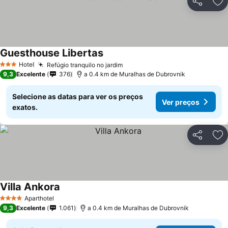
Partilhar
Ad
Guesthouse Libertas
Hotel
Refúgio tranquilo no jardim
3 Estrelas
9,3
Excelente
376
a 0.4 km de Muralhas de Dubrovnik
Selecione as datas para ver os preços
Ver preços
exatos.
Partilhar
Ad
Villa Ankora
Aparthotel
4 Estrelas
9,3
Excelente
1.061
a 0.4 km de Muralhas de Dubrovnik