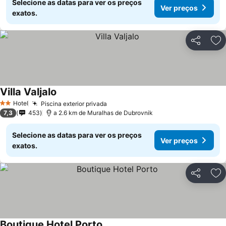
Selecione as datas para ver os preços
Ver preços
exatos.
Partilhar
Ad
Villa Valjalo
Hotel
Piscina exterior privada
2 Estrelas
7,3
453
a 2.6 km de Muralhas de Dubrovnik
Selecione as datas para ver os preços
Ver preços
exatos.
Partilhar
Ad
Boutique Hotel Porto