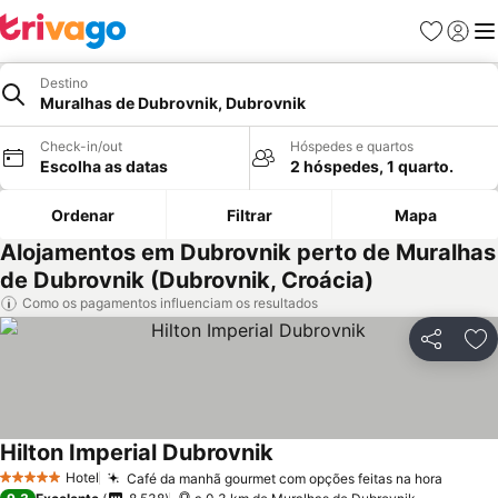
Favoritos
Iniciar
Me
Destino
Muralhas de Dubrovnik, Dubrovnik
Check-in/out
Hóspedes e quartos
Escolha as datas
2 hóspedes, 1 quarto.
Ordenar
Filtrar
Mapa
Alojamentos em Dubrovnik perto de Muralhas
de Dubrovnik (Dubrovnik, Croácia)
Como os pagamentos influenciam os resultados
Partilhar
Ad
Hilton Imperial Dubrovnik
Hotel
Café da manhã gourmet com opções feitas na hora
5 Estrelas