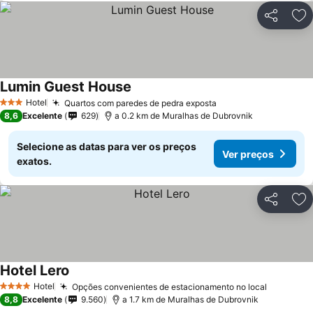
Partilhar
Ad
Lumin Guest House
Hotel
Quartos com paredes de pedra exposta
3 Estrelas
8,6
Excelente
629
a 0.2 km de Muralhas de Dubrovnik
Selecione as datas para ver os preços
Ver preços
exatos.
Partilhar
Ad
Hotel Lero
Hotel
Opções convenientes de estacionamento no local
4 Estrelas
8,8
Excelente
9.560
a 1.7 km de Muralhas de Dubrovnik