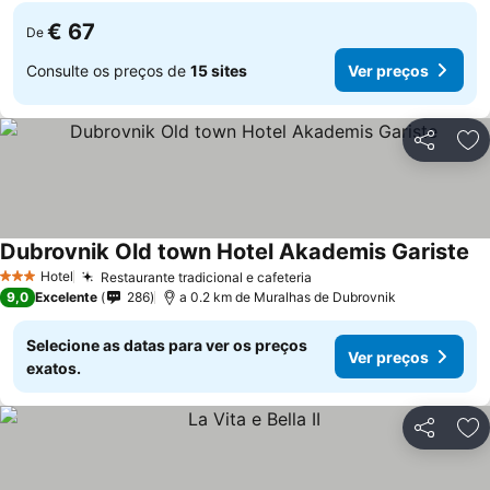
€ 67
De
Consulte os preços de
15 sites
Ver preços
Partilhar
Ad
Dubrovnik Old town Hotel Akademis Gariste
Hotel
Restaurante tradicional e cafeteria
3 Estrelas
9,0
Excelente
286
a 0.2 km de Muralhas de Dubrovnik
Selecione as datas para ver os preços
Ver preços
exatos.
Partilhar
Ad