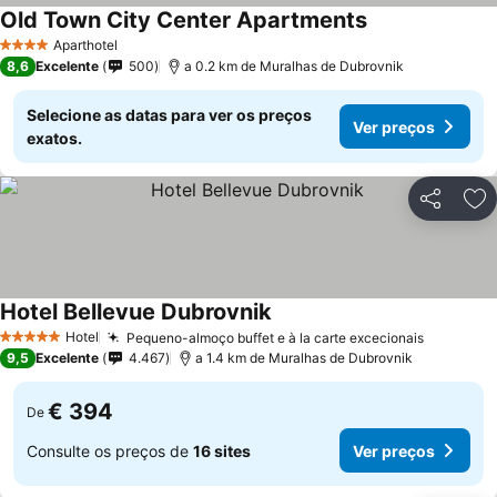
Old Town City Center Apartments
Aparthotel
4 Estrelas
8,6
Excelente
500
a 0.2 km de Muralhas de Dubrovnik
Selecione as datas para ver os preços
Ver preços
exatos.
Partilhar
Ad
Hotel Bellevue Dubrovnik
Hotel
Pequeno-almoço buffet e à la carte excecionais
5 Estrelas
9,5
Excelente
4.467
a 1.4 km de Muralhas de Dubrovnik
€ 394
De
Consulte os preços de
16 sites
Ver preços