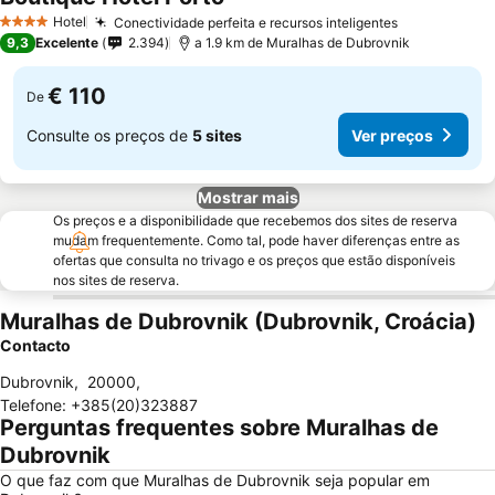
Hotel
Conectividade perfeita e recursos inteligentes
4 Estrelas
9,3
Excelente
2.394
a 1.9 km de Muralhas de Dubrovnik
€ 110
De
Consulte os preços de
5 sites
Ver preços
Mostrar mais
Os preços e a disponibilidade que recebemos dos sites de reserva
mudam frequentemente. Como tal, pode haver diferenças entre as
ofertas que consulta no trivago e os preços que estão disponíveis
nos sites de reserva.
Muralhas de Dubrovnik (Dubrovnik, Croácia)
Contacto
Dubrovnik
,
20000
,
Telefone
:
+385(20)323887
Perguntas frequentes sobre Muralhas de
Dubrovnik
O que faz com que Muralhas de Dubrovnik seja popular em