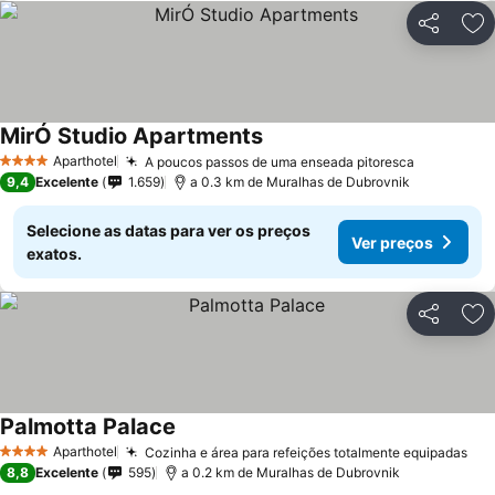
Partilhar
Ad
MirÓ Studio Apartments
Aparthotel
A poucos passos de uma enseada pitoresca
4 Estrelas
9,4
Excelente
1.659
a 0.3 km de Muralhas de Dubrovnik
Selecione as datas para ver os preços
Ver preços
exatos.
Partilhar
Ad
Palmotta Palace
Aparthotel
Cozinha e área para refeições totalmente equipadas
4 Estrelas
8,8
Excelente
595
a 0.2 km de Muralhas de Dubrovnik