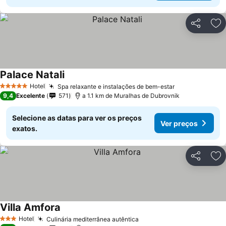
Partilhar
Ad
Palace Natali
Hotel
Spa relaxante e instalações de bem-estar
5 Estrelas
9,4
Excelente
571
a 1.1 km de Muralhas de Dubrovnik
Selecione as datas para ver os preços
Ver preços
exatos.
Partilhar
Ad
Villa Amfora
Hotel
Culinária mediterrânea autêntica
3 Estrelas