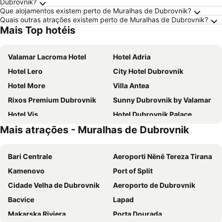
Dubrovnik?
Que alojamentos existem perto de Muralhas de Dubrovnik?
Quais outras atrações existem perto de Muralhas de Dubrovnik?
Mais Top hotéis
Valamar Lacroma Hotel
Hotel Adria
Hotel Lero
City Hotel Dubrovnik
Hotel More
Villa Antea
Rixos Premium Dubrovnik
Sunny Dubrovnik by Valamar
Hotel Vis
Hotel Dubrovnik Palace
Mais atrações - Muralhas de Dubrovnik
Maistra Select Astarea Hotel
Hotel Royal Neptun
Hotel D'Elegant Dubrovnik
Villa Amfora
Bari Centrale
Aeroporti Nënë Tereza Tirana
Hotel Ivka
Grand Hotel Park
Kamenovo
Port of Split
Hotel Dubrovnik
Royal Ariston Hotel
Cidade Velha de Dubrovnik
Aeroporto de Dubrovnik
Sheraton Dubrovnik Riviera Hotel
Hotel Splendid
Bacvice
Lapad
Hotel Komodor
Valamar Argosy Hotel
Makarska Riviera
Porta Dourada
TUI BLUE Kalamota Island
Valamar Tirena Hotel