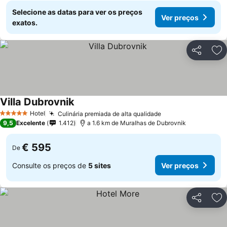
Selecione as datas para ver os preços
Ver preços
exatos.
Partilhar
Ad
Villa Dubrovnik
Hotel
Culinária premiada de alta qualidade
5 Estrelas
9,5
Excelente
1.412
a 1.6 km de Muralhas de Dubrovnik
€ 595
De
Consulte os preços de
5 sites
Ver preços
Partilhar
Ad