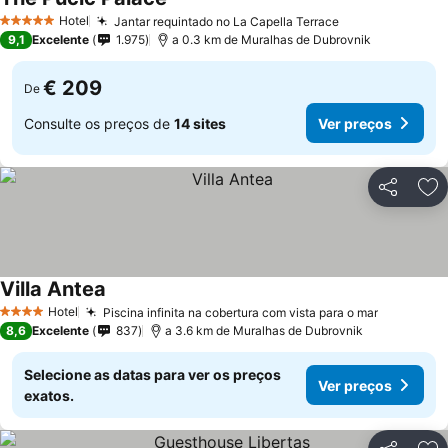
Hotel
Jantar requintado no La Capella Terrace
5 Estrelas
9,1
Excelente
1.975
a 0.3 km de Muralhas de Dubrovnik
€ 209
De
Consulte os preços de
14 sites
Ver preços
Partilhar
Ad
Villa Antea
Hotel
Piscina infinita na cobertura com vista para o mar
4 Estrelas
8,6
Excelente
837
a 3.6 km de Muralhas de Dubrovnik
Selecione as datas para ver os preços
Ver preços
exatos.