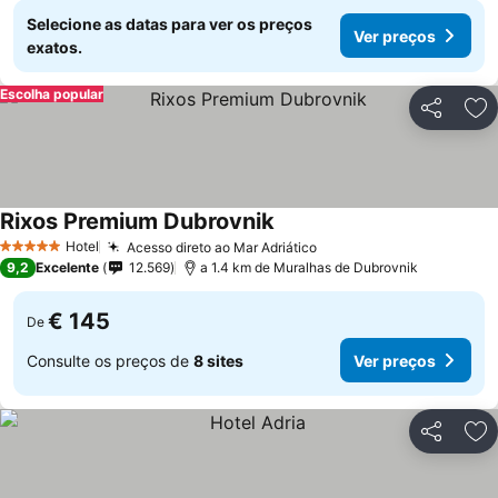
Selecione as datas para ver os preços
Ver preços
exatos.
Escolha popular
Partilhar
Ad
Rixos Premium Dubrovnik
Hotel
Acesso direto ao Mar Adriático
5 Estrelas
9,2
Excelente
12.569
a 1.4 km de Muralhas de Dubrovnik
€ 145
De
Consulte os preços de
8 sites
Ver preços
Partilhar
Ad