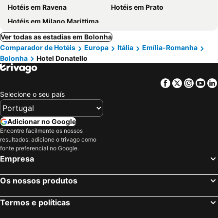
Hotéis em Ravena
Hotéis em Prato
Hotéis em Milano Marittima
Ver todas as estadias em Bolonha
Comparador de Hotéis
Europa
Itália
Emília-Romanha
Bolonha
Hotel Donatello
Facebook
Twitter
Insta
Yo
Selecione o seu país
Adicionar no Google
Encontre facilmente os nossos
resultados: adicione o trivago como
fonte preferencial no Google.
Empresa
Os nossos produtos
Termos e políticas