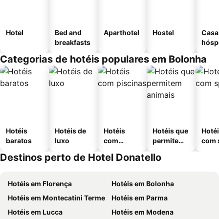
Hotel
Bed and
Aparthotel
Hostel
Casa
breakfasts
hósp
Categorias de hotéis populares em Bolonha
Hotéis
Hotéis de
Hotéis
Hotéis que
Hoté
baratos
luxo
com
permitem
com 
piscinas
animais
Destinos perto de Hotel Donatello
Hotéis em Florença
Hotéis em Bolonha
Hotéis em Montecatini Terme
Hotéis em Parma
Hotéis em Lucca
Hotéis em Modena