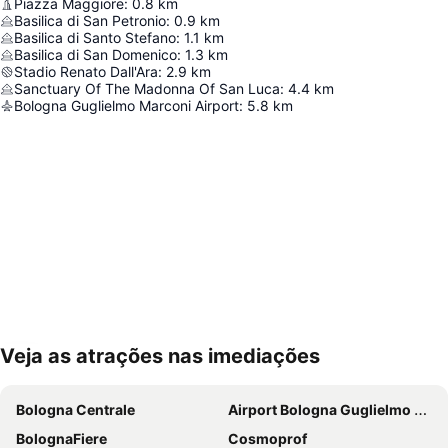
Piazza Maggiore
:
0.8
km
Basilica di San Petronio
:
0.9
km
Basilica di Santo Stefano
:
1.1
km
Basilica di San Domenico
:
1.3
km
Stadio Renato Dall'Ara
:
2.9
km
Sanctuary Of The Madonna Of San Luca
:
4.4
km
Bologna Guglielmo Marconi Airport
:
5.8
km
Veja as atrações nas imediações
Ampliar mapa
Bologna Centrale
Airport Bologna Guglielmo Marconi
BolognaFiere
Cosmoprof