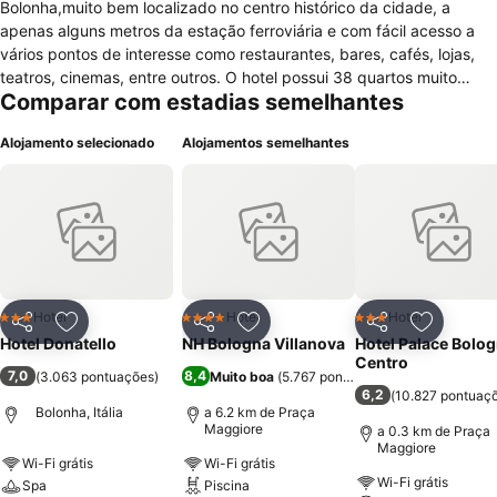
Bolonha,muito bem localizado no centro histórico da cidade, a
apenas alguns metros da estação ferroviária e com fácil acesso a
vários pontos de interesse como restaurantes, bares, cafés, lojas,
teatros, cinemas, entre outros. O hotel possui 38 quartos muito
Comparar com estadias semelhantes
confortáveis e com um design moderno com vários serviços
incluidos como ar-condicionado, cofre, internet wireless, telefone e
Alojamento selecionado
Alojamentos semelhantes
mini-bar.Estão também disponiveis lavandaria, limpeza a seco,
posto de turismo, aquecimento central, fax, sala para bagagem,
quarto insonorizado e serviço de quartos.A alimentação fica a cargo
do restaurante próprio do hotel.
Hotel
Hotel
Hotel
3 Estrelas
4 Estrelas
3 Estrelas
Partilhar
Adicionar aos favoritos
Partilhar
Adicionar aos favoritos
Partilhar
Adicionar
Hotel Donatello
NH Bologna Villanova
Hotel Palace Bolo
Centro
7,0
8,4
(
3.063 pontuações
)
Muito boa
(
5.767 pontuações
)
6,2
(
10.827 pontuaç
Bolonha, Itália
a 6.2 km de Praça
Maggiore
a 0.3 km de Praça
Maggiore
Wi-Fi grátis
Wi-Fi grátis
Wi-Fi grátis
Spa
Piscina