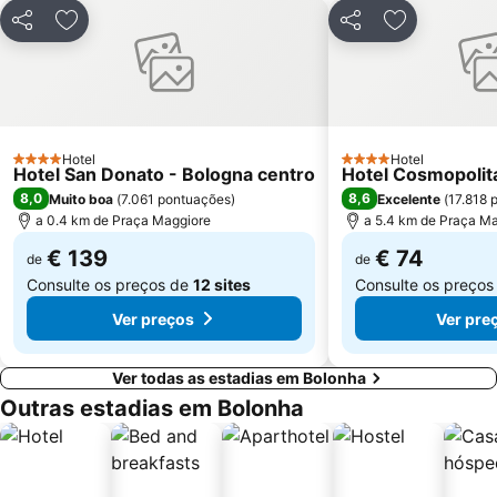
Partilhar
Adicionar aos favoritos
Partilhar
Adicionar ao
Hotel
Hotel
4 Estrelas
4 Estrelas
Hotel San Donato - Bologna centro
Hotel Cosmopolit
8,0
8,6
Muito boa
(
7.061 pontuações
)
Excelente
(
17.818 
a 0.4 km de Praça Maggiore
a 5.4 km de Praça M
€ 139
€ 74
de
de
Consulte os preços de
12 sites
Consulte os preço
Ver preços
Ver pre
Ver todas as estadias em Bolonha
Outras estadias em Bolonha