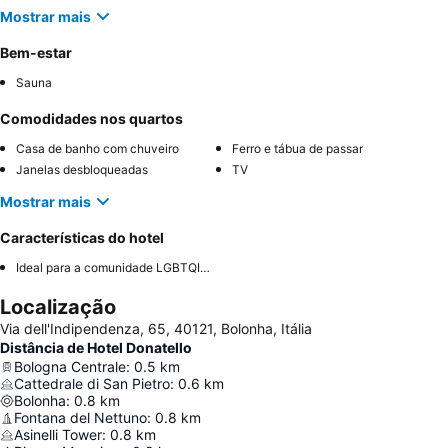
Mostrar mais
Bem-estar
Sauna
Comodidades nos quartos
Casa de banho com chuveiro
Ferro e tábua de passar
Janelas desbloqueadas
TV
Mostrar mais
Características do hotel
Ideal para a comunidade LGBTQIA+
Localização
Via dell'Indipendenza, 65, 40121, Bolonha, Itália
Distância de Hotel Donatello
Bologna Centrale
:
0.5
km
Cattedrale di San Pietro
:
0.6
km
Bolonha
:
0.8
km
Fontana del Nettuno
:
0.8
km
Asinelli Tower
:
0.8
km