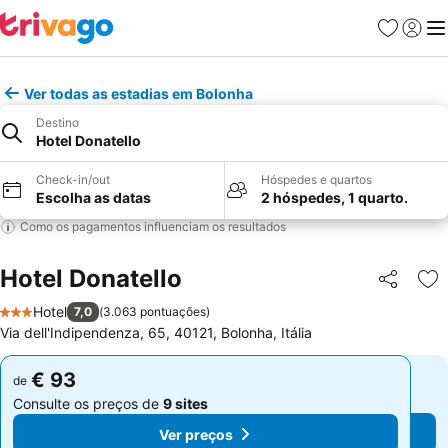
Favoritos
Iniciar
Me
Ver todas as estadias em Bolonha
Destino
Hotel Donatello
Check-in/out
Hóspedes e quartos
Escolha as datas
2 hóspedes, 1 quarto.
Como os pagamentos influenciam os resultados
Hotel Donatello
Partilhar
Ad
Hotel
7,0
(
3.063 pontuações
)
3 Estrelas
Via dell'Indipendenza, 65, 40121, Bolonha, Itália
€ 93
€ 93
de
de
Consulte os preços de
9 sites
Consulte os preços de
9 sites
Ver preços
Ver preços