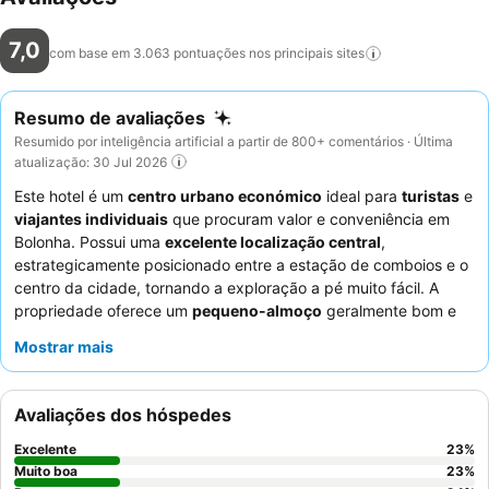
7,0
com base em 3.063 pontuações nos principais
sites
Resumo de avaliações
Resumido por inteligência artificial a partir de 800+ comentários · Última
atualização: 30 Jul 2026
Este hotel é um
centro urbano económico
ideal para
turistas
e
viajantes individuais
que procuram valor e conveniência em
Bolonha. Possui uma
excelente localização central
,
estrategicamente posicionado entre a estação de comboios e o
centro da cidade, tornando a exploração a pé muito fácil. A
propriedade oferece um
pequeno-almoço
geralmente bom e
variado, com fruta fresca e café feito na hora, garantindo um
Mostrar mais
agradável começo de dia. Os hóspedes elogiam
consistentemente a
excecional simpatia e prestabilidade
do
staff multilingue, que está sempre pronto a ajudar. Para uma
Avaliações dos hóspedes
experiência mais tranquila, os hóspedes devem solicitar um
quarto virado para o jardim.
Excelente
23
%
Muito boa
23
%