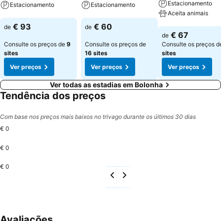
Estacionamento
Estacionamento
Estacionamento
Aceita animais
Ver preços
Ver preços
€ 93
€ 60
de
de
Ver preços
€ 67
de
Consulte os preços de
9
Consulte os preços de
Consulte os preços 
sites
16 sites
sites
Ver preços
Ver preços
Ver preços
Ver todas as estadias em Bolonha
Tendência dos preços
Com base nos preços mais baixos no trivago durante os últimos 30 dias
€ 0
€ 0
€ 0
Avaliações