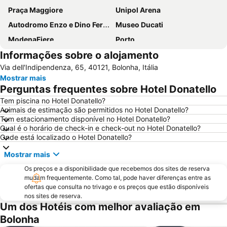
Praça Maggiore
Unipol Arena
Autodromo Enzo e Dino Ferrari
Museo Ducati
ModenaFiere
Porto
Informações sobre o alojamento
Autostazione
MAMbo Museo d'Arte Moderna di Bologna
Via dell'Indipendenza, 65, 40121, Bolonha, Itália
Fontana del Nettuno
Saragozza
Mostrar mais
Santuario della Madonna di San Luca
Basílica de São Petrônio
Perguntas frequentes sobre Hotel Donatello
Fiera di Santa Lucia
Book in Modena
Tem piscina no Hotel Donatello?
Animais de estimação são permitidos no Hotel Donatello?
Castello Estense
San Donato
Tem estacionamento disponível no Hotel Donatello?
Pilastro
San Giminiano's festival
Qual é o horário de check-in e check-out no Hotel Donatello?
Onde está localizado o Hotel Donatello?
Mostrar mais
Os preços e a disponibilidade que recebemos dos sites de reserva
mudam frequentemente. Como tal, pode haver diferenças entre as
ofertas que consulta no trivago e os preços que estão disponíveis
nos sites de reserva.
Um dos Hotéis com melhor avaliação em
Bolonha