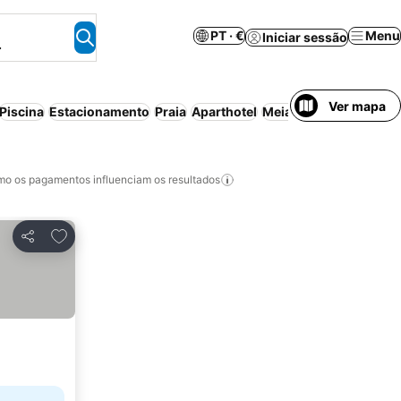
PT · €
Menu
Iniciar sessão
.
Ver mapa
Piscina
Estacionamento
Praia
Aparthotel
Meia-pensão
Cancela
o os pagamentos influenciam os resultados
Adicionar aos favoritos
Partilhar