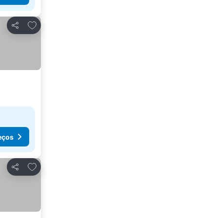
Adicionar aos favoritos
Partilhar
eços
Adicionar aos favoritos
Partilhar