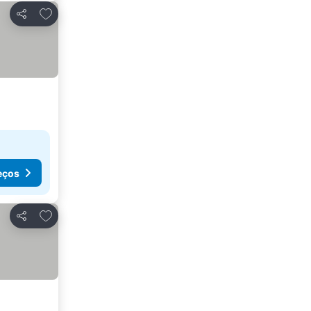
Adicionar aos favoritos
Partilhar
eços
Adicionar aos favoritos
Partilhar