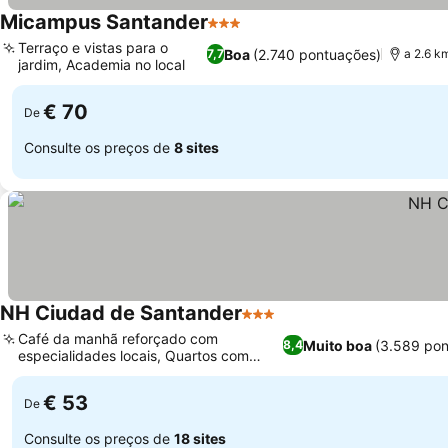
Micampus Santander
3 Estrelas
Terraço e vistas para o
Boa
(2.740 pontuações)
7,7
a 2.6 km
jardim, Academia no local
€ 70
De
Consulte os preços de
8 sites
NH Ciudad de Santander
3 Estrelas
Café da manhã reforçado com
Muito boa
(3.589 po
8,4
especialidades locais, Quartos com
varandas privativas
€ 53
De
Consulte os preços de
18 sites