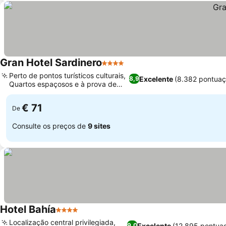
Gran Hotel Sardinero
4 Estrelas
Perto de pontos turísticos culturais,
Excelente
(8.382 pontuaç
8,9
Quartos espaçosos e à prova de
som
€ 71
De
Consulte os preços de
9 sites
Hotel Bahía
4 Estrelas
Localização central privilegiada,
Excelente
(12.895 pontua
9,0