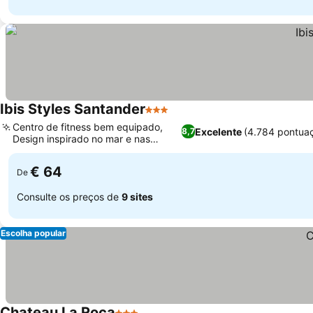
Ibis Styles Santander
3 Estrelas
Centro de fitness bem equipado,
Excelente
(4.784 pontua
8,7
Design inspirado no mar e nas
montanhas
€ 64
De
Consulte os preços de
9 sites
Escolha popular
Chateau La Roca