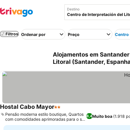
Destino
Filtros
Ordenar por
Preço
Centro 
Alojamentos em Santander p
Litoral (Santander, Espanh
Hostal Cabo Mayor
2 Estrelas
Pensão moderna estilo boutique, Quartos
Muito boa
(1.918 p
8,4
com comodidades aprimoradas para o seu
conforto