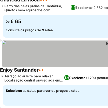
3 Estrelas
Perto das belas praias da Cantábria,
Excelente
(2.362 po
8,5
Quartos bem equipados com
comodidades essenciais
€ 65
De
Consulte os preços de
9 sites
Enjoy Santander
2 Estrelas
Terraço ao ar livre para relaxar,
Excelente
(1.290 pontu
8,9
Localização central privilegiada em
Santander
Selecione as datas para ver os preços exatos.