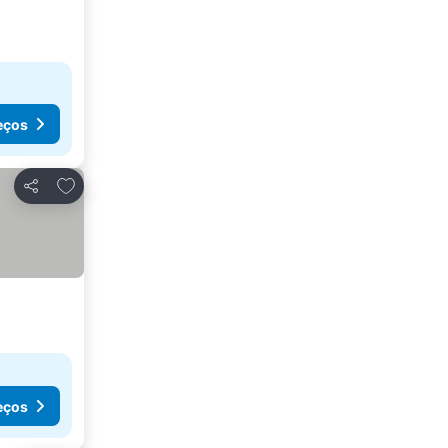
eços
Adicionar aos favoritos
Partilhar
eços