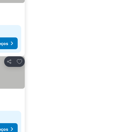
eços
Adicionar aos favoritos
Partilhar
eços