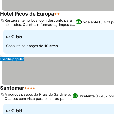
Hotel Picos de Europa
2 Estrelas
Restaurante no local com desconto para
Excelente
(5.473 p
8,5
hóspedes, Quartos reformados, limpos e
confortáveis
€ 55
De
Consulte os preços de
10 sites
Escolha popular
Santemar
4 Estrelas
A poucos passos da Praia do Sardinero,
Excelente
(17.467 po
8,6
Quartos com vista para o mar ou para a
cidade
€ 59
De