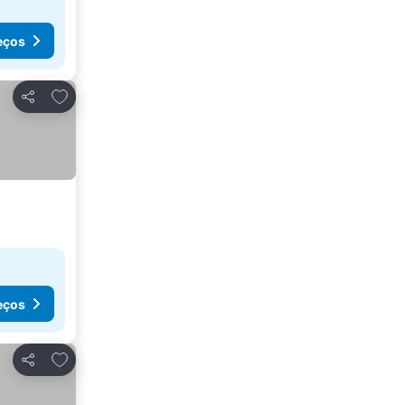
eços
Adicionar aos favoritos
Partilhar
eços
Adicionar aos favoritos
Partilhar