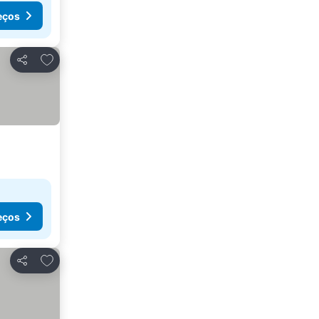
eços
Adicionar aos favoritos
Partilhar
eços
Adicionar aos favoritos
Partilhar