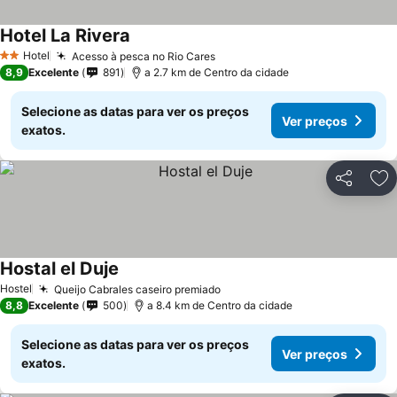
Hotel La Rivera
Hotel
Acesso à pesca no Rio Cares
2 Estrelas
8,9
Excelente
891
a 2.7 km de Centro da cidade
Selecione as datas para ver os preços
Ver preços
exatos.
Partilhar
Ad
Hostal el Duje
Hostel
Queijo Cabrales caseiro premiado
8,8
Excelente
500
a 8.4 km de Centro da cidade
Selecione as datas para ver os preços
Ver preços
exatos.