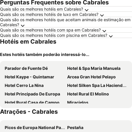
Perguntas Frequentes sobre Cabrales
Quais são os melhores hotéis em Cabrales?
Quais são os melhores hotéis de luxo em Cabrales?
Quais são os melhores hotéis que aceitam animais de estimação em
Cabrales?
Quais são os melhores hotéis com spa em Cabrales?
Quais são os melhores hotéis com piscina em Cabrales?
Hotéis em Cabrales
Estes hotéis também poderão interessá-lo...
Parador de Fuente Dé
Hotel & Spa María Manuela
Hotel Kaype - Quintamar
Arcea Gran Hotel Pelayo
Hotel Cerro La Nina
Hotel Silken Spa La Hacienda de Don Juan
Hotel Principado De Europa
Hotel Rural El Molino
Hotel Rural Casa de Campo
Miracielos
Atrações - Cabrales
Conjunto Hotelero La Pasera
La Casona de Mestas
La Ruta de Cabrales
Hotel La Molinuca
Picos de Europa National Park
Pestaña
Albergue Cabrales
Arcea Mirador de Cabrales