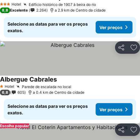
Hotel
Edifício histórico de 1907 à beira do rio
3 Estrelas
8,8
Excelente
2.264
a 2.9 km de Centro da cidade
Selecione as datas para ver os preços
Ver preços
exatos.
Partilhar
Ad
Albergue Cabrales
Hotel
Parede de escalada no local
1 Estrelas
6,8
605
a 0.4 km de Centro da cidade
Selecione as datas para ver os preços
Ver preços
exatos.
Escolha popular
Partilhar
Ad