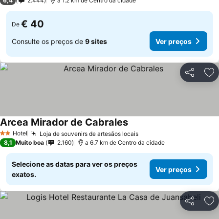
6,4
2.444
a 1.2 km de Centro da cidade
€ 40
De
Consulte os preços de
9 sites
Ver preços
Partilhar
Ad
Arcea Mirador de Cabrales
Hotel
Loja de souvenirs de artesãos locais
2 Estrelas
8,1
Muito boa
2.160
a 6.7 km de Centro da cidade
Selecione as datas para ver os preços
Ver preços
exatos.
Partilhar
Ad