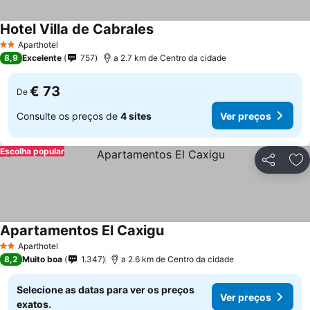
Hotel Villa de Cabrales
Aparthotel
2 Estrelas
8,9
Excelente
757
a 2.7 km de Centro da cidade
€ 73
De
Consulte os preços de
4 sites
Ver preços
Escolha popular
Partilhar
Ad
Apartamentos El Caxigu
Aparthotel
2 Estrelas
8,2
Muito boa
1.347
a 2.6 km de Centro da cidade
Selecione as datas para ver os preços
Ver preços
exatos.