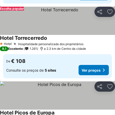
Escolha popular
Partilhar
Ad
Hotel Torrecerredo
Hotel
Hospitalidade personalizada dos proprietários
1 Estrelas
9,1
Excelente
1.261
a 2.3 km de Centro da cidade
€ 108
De
Consulte os preços de
5 sites
Ver preços
Partilhar
Ad
Hotel Picos de Europa