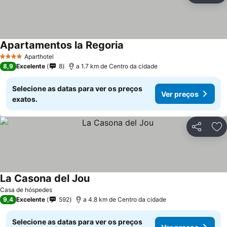
Apartamentos la Regoria
Aparthotel
4 Estrelas
8,9
Excelente
8
a 1.7 km de Centro da cidade
Selecione as datas para ver os preços
Ver preços
exatos.
Partilhar
Ad
La Casona del Jou
Casa de hóspedes
9,4
Excelente
592
a 4.8 km de Centro da cidade
Selecione as datas para ver os preços