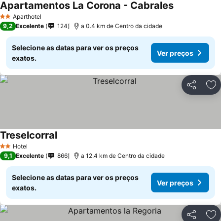
Apartamentos La Corona - Cabrales
Aparthotel
2 Estrelas
9,2
Excelente
124
a 0.4 km de Centro da cidade
Selecione as datas para ver os preços
Ver preços
exatos.
Partilhar
Ad
Treselcorral
Hotel
2 Estrelas
9,1
Excelente
866
a 12.4 km de Centro da cidade
Selecione as datas para ver os preços
Ver preços
exatos.
Partilhar
Ad