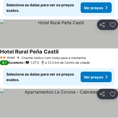
Selecione as datas para ver os preços
Ver preços
exatos.
Partilhar
Ad
Hotel Rural Peña Castil
Hotel
Charme rústico com vistas para a montanha
2 Estrelas
9,1
Excelente
1.271
a 12.3 km de Centro da cidade
Selecione as datas para ver os preços
Ver preços
exatos.
Partilhar
Ad