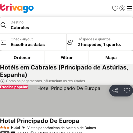
Favoritos
Iniciar
Me
Destino
Cabrales
Check-in/out
Hóspedes e quartos
Escolha as datas
2 hóspedes, 1 quarto.
Ordenar
Filtrar
Mapa
Hotéis em Cabrales (Principado de Astúrias,
Espanha)
Como os pagamentos influenciam os resultados
Escolha popular
Partilhar
Ad
Hotel Principado De Europa
Hotel
Vistas panorâmicas de Naranjo de Bulnes
3 Estrelas