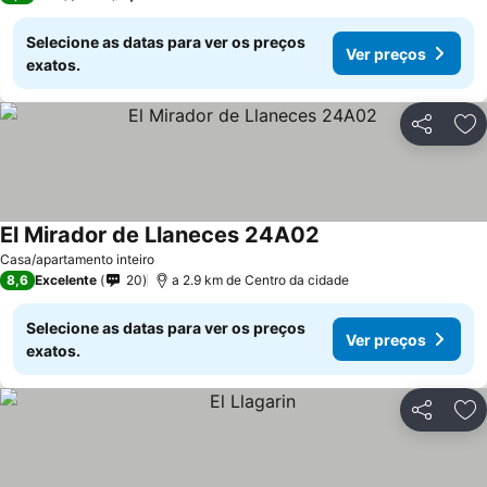
Selecione as datas para ver os preços
Ver preços
exatos.
Partilhar
Ad
El Mirador de Llaneces 24A02
Casa/apartamento inteiro
8,6
Excelente
20
a 2.9 km de Centro da cidade
Selecione as datas para ver os preços
Ver preços
exatos.
Partilhar
Ad