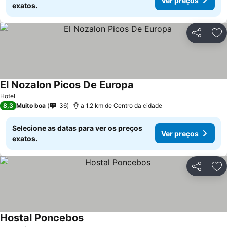
Ver preços
exatos.
Partilhar
Ad
El Nozalon Picos De Europa
Hotel
8,3
Muito boa
36
a 1.2 km de Centro da cidade
Selecione as datas para ver os preços
Ver preços
exatos.
Partilhar
Ad
Hostal Poncebos