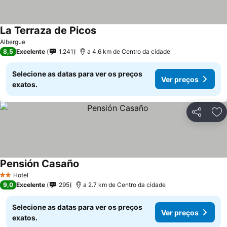
La Terraza de Picos
Albergue
8,5
Excelente
1.241
a 4.6 km de Centro da cidade
Selecione as datas para ver os preços
Ver preços
exatos.
Partilhar
Ad
Pensión Casaño
Hotel
2 Estrelas
9,0
Excelente
295
a 2.7 km de Centro da cidade
Selecione as datas para ver os preços
Ver preços
exatos.