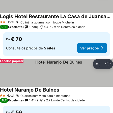
Logis Hotel Restaurante La Casa de Juansabeli
Hotel
Culinária gourmet com toque Michelin
2 Estrelas
9,6
Excelente
1.730
a 4.7 km de Centro da cidade
€ 70
De
Consulte os preços de
5 sites
Ver preços
Escolha popular
Partilhar
Ad
Hotel Naranjo De Bulnes
Hotel
Quartos com vista para a montanha
2 Estrelas
8,7
Excelente
1.414
a 2.7 km de Centro da cidade
€ 56
De