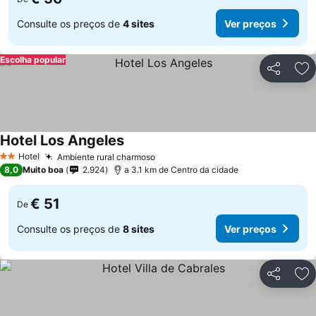
Consulte os preços de
4 sites
Ver preços
Escolha popular
Partilhar
Ad
Hotel Los Angeles
Hotel
Ambiente rural charmoso
2 Estrelas
8,0
Muito boa
2.924
a 3.1 km de Centro da cidade
€ 51
De
Consulte os preços de
8 sites
Ver preços
Partilhar
Ad