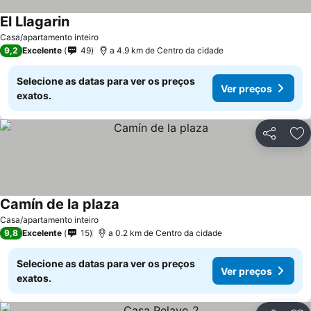
El Llagarin
Casa/apartamento inteiro
9,2
Excelente
49
a 4.9 km de Centro da cidade
Selecione as datas para ver os preços
Ver preços
exatos.
Partilhar
Ad
Camín de la plaza
Casa/apartamento inteiro
9,8
Excelente
15
a 0.2 km de Centro da cidade
Selecione as datas para ver os preços
Ver preços
exatos.