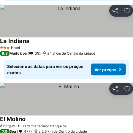
Partilhar
Ad
La Indiana
Hotel
3 Estrelas
8,3
Muito boa
39
a 1.3 km de Centro da cidade
Selecione as datas para ver os preços
Ver preços
exatos.
Partilhar
Ad
El Molino
Albergue
Jardim e terraço tranquilos
7,9
Boa
477
a 2.6 km de Centro da cidade