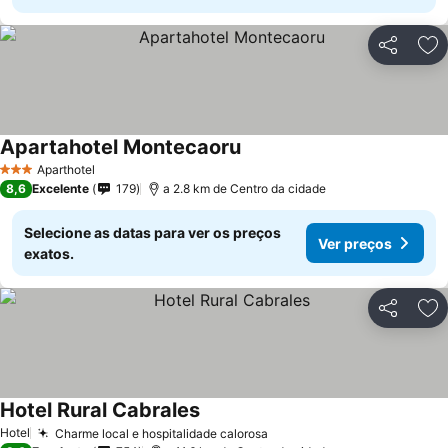
Partilhar
Ad
Apartahotel Montecaoru
Aparthotel
3 Estrelas
8,6
Excelente
179
a 2.8 km de Centro da cidade
Selecione as datas para ver os preços
Ver preços
exatos.
Partilhar
Ad
Hotel Rural Cabrales
Hotel
Charme local e hospitalidade calorosa