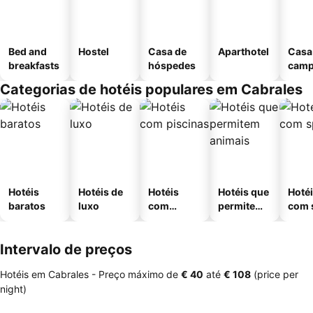
Bed and
Hostel
Casa de
Aparthotel
Casa
breakfasts
hóspedes
cam
Categorias de hotéis populares em Cabrales
Hotéis
Hotéis de
Hotéis
Hotéis que
Hoté
baratos
luxo
com
permitem
com 
piscinas
animais
Intervalo de preços
Hotéis em Cabrales -
Preço máximo
de
‎€ 40
até
‎€ 108
(price per
night)