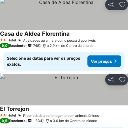
Partilhar
Ad
Casa de Aldea Florentina
Hotel
Atividades ao ar livre como pesca disponíveis
2 Estrelas
9,0
Excelente
745
a 2.9 km de Centro da cidade
Selecione as datas para ver os preços
Ver preços
exatos.
Partilhar
Ad
El Torrejon
Hotel
Propriedade aconchegante com animais únicos
2 Estrelas
9,5
Excelente
1.334
a 3.0 km de Centro da cidade