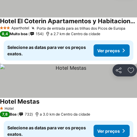
Hotel El Coterin Apartamentos y Habitaciones
Aparthotel
Porta de entrada para as trilhas dos Picos de Europa
3 Estrelas
8,4
Muito boa
154
a 2.7 km de Centro da cidade
Selecione as datas para ver os preços
Ver preços
exatos.
Partilhar
Ad
Hotel Mestas
Hotel
1 Estrelas
7,8
Boa
732
a 3.0 km de Centro da cidade
Selecione as datas para ver os preços
Ver preços
exatos.