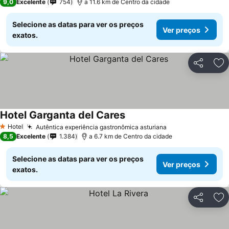
9,0
Excelente
754
a 11.6 km de Centro da cidade
Selecione as datas para ver os preços
Ver preços
exatos.
Partilhar
Ad
Hotel Garganta del Cares
Hotel
Autêntica experiência gastronômica asturiana
1 Estrelas
8,5
Excelente
1.384
a 6.7 km de Centro da cidade
Selecione as datas para ver os preços
Ver preços
exatos.
Partilhar
Ad