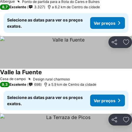
Albergue
Ponto de partida para a Rota do Cares e Bulnes
8,7
Excelente
3.327
a 6.2 km de Centro da cidade
Selecione as datas para ver os preços
Ver preços
exatos.
Partilhar
Ad
Valle la Fuente
Casa de campo
Design rural charmoso
9,3
Excelente
698
a 5.9 km de Centro da cidade
Selecione as datas para ver os preços
Ver preços
exatos.
Partilhar
Ad