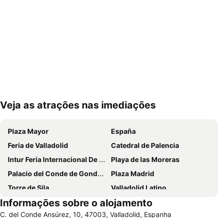
Veja as atrações nas imediações
Ampliar mapa
Plaza Mayor
España
Feria de Valladolid
Catedral de Palencia
Intur Feria Internacional De Turismo De Interior
Playa de las Moreras
Palacio del Conde de Gondomar o Casa del Sol
Plaza Madrid
Torre de Sila
Valladolid Latino
Informações sobre o alojamento
Estación de Ferrocarril
Calle Mayor
C. del Conde Ansúrez, 10, 47003, Valladolid, Espanha
Castelo da Mota
Parque Villa de las Ferias