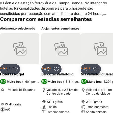
y Léon e da estação ferroviária de Campo Grande. No interior do
hotel as funcionalidades disponíveis para o hóspede são
constituídas por recepção com atendimento durante 24 horas,
Comparar com estadias semelhantes
jornais, elevador, sala de bagagem, serviço de lavandaria, posto de
turismo, acesso à internet em todo o hotel de forma gratuita e
Alojamento selecionado
Alojamentos semelhantes
estacionamento. Para o hóspede que viaja em negócios, estão
presentes neste hotel comodidades para reuniões e serviço de
fax/fotocopiadora. Na área de restauração este hotel possui
restaurante e bar com cozinha espanhola e mediterrânea. Os
quartos deste hotel podem ser de vários tipos e estão equipados
com controlo da temperatura, secretária, casa de banho com
chuveiro/banheira e secador de cabelo, televisão de ecrã plano,
minibar, serviço de despertar e janelas com vistas para o exterior.
Hotel
Hotel
Hotel
3 Estrelas
4 Estrelas
4 Estrelas
Partilhar
Adicionar aos favoritos
Partilhar
Adicionar aos favoritos
Partilhar
Adicionar
Hotel El Nogal
Sercotel Valladolid
NH Valladolid Bála
8,3
8,3
8,4
Muito boa
(
1.601 pontuações
Muito boa
)
(
13.814 pontuações
Muito boa
)
(
5.294 
Valladolid, Espanha
Valladolid, a 2.5 km de
Valladolid, a 1.1 km
Centro da cidade
Centro da cidade
Wi-Fi grátis
Wi-Fi grátis
Wi-Fi grátis
Piscina
Estacionamento
A/C
Estacionamento
Aceita animais