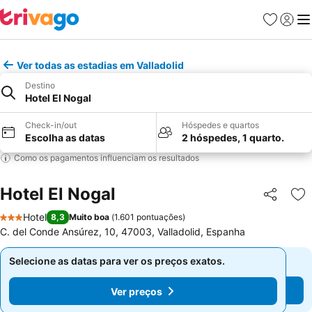
Favoritos
Iniciar
Me
Ver todas as estadias em Valladolid
Destino
Hotel El Nogal
Check-in/out
Hóspedes e quartos
Escolha as datas
2 hóspedes, 1 quarto.
Como os pagamentos influenciam os resultados
Hotel El Nogal
Partilhar
Ad
Hotel
8,3
Muito boa
(
1.601 pontuações
)
3 Estrelas
C. del Conde Ansúrez, 10, 47003, Valladolid, Espanha
Selecione as datas para ver os preços exatos.
Selecione as datas para ver os preços exatos.
Ver preços
Ver preços