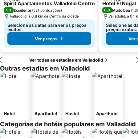
2 Estrelas
3 Estrelas
Spirit Apartamentos Valladolid Centro
Hotel El Nogal
9,1
8,3
Excelente
(
581 pontuações
)
Muito boa
(
1.6
Valladolid, a 0.8 km de Centro da cidade
Valladolid, a 0.1
Selecione as datas para ver os preços
Selecione as da
exatos.
preços exatos.
Ver preços
Ver 
Ver todas as estadias em Valladolid
Outras estadias em Valladolid
Hotel
Aparthotel
Hostel
Aparthotel
Categorias de hotéis populares em Valladolid