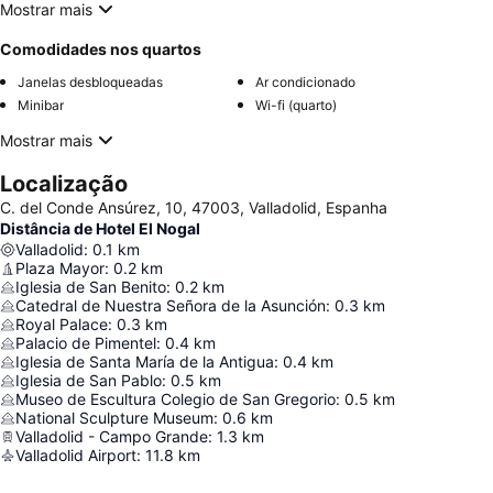
Mostrar mais
Comodidades nos quartos
Janelas desbloqueadas
Ar condicionado
Minibar
Wi-fi (quarto)
Mostrar mais
Localização
C. del Conde Ansúrez, 10, 47003, Valladolid, Espanha
Distância de Hotel El Nogal
Valladolid
:
0.1
km
Plaza Mayor
:
0.2
km
Iglesia de San Benito
:
0.2
km
Catedral de Nuestra Señora de la Asunción
:
0.3
km
Royal Palace
:
0.3
km
Palacio de Pimentel
:
0.4
km
Iglesia de Santa María de la Antigua
:
0.4
km
Iglesia de San Pablo
:
0.5
km
Museo de Escultura Colegio de San Gregorio
:
0.5
km
National Sculpture Museum
:
0.6
km
Valladolid - Campo Grande
:
1.3
km
Valladolid Airport
:
11.8
km