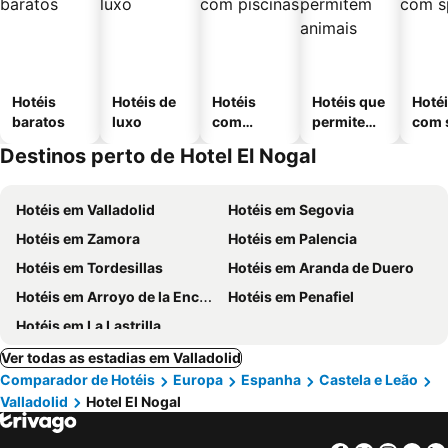
Hotéis
Hotéis de
Hotéis
Hotéis que
Hoté
baratos
luxo
com
permitem
com 
piscinas
animais
Destinos perto de Hotel El Nogal
Hotéis em Valladolid
Hotéis em Segovia
Hotéis em Zamora
Hotéis em Palencia
Hotéis em Tordesillas
Hotéis em Aranda de Duero
Hotéis em Arroyo de la Encomienda
Hotéis em Penafiel
Hotéis em La Lastrilla
Ver todas as estadias em Valladolid
Comparador de Hotéis
Europa
Espanha
Castela e Leão
Valladolid
Hotel El Nogal