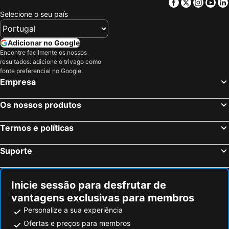
Facebook
Twitter
Insta
Yo
Selecione o seu país
Adicionar no Google
Encontre facilmente os nossos
resultados: adicione o trivago como
fonte preferencial no Google.
Empresa
Os nossos produtos
Termos e políticas
Suporte
Inicie sessão para desfrutar de
vantagens exclusivas para membros
Personalize a sua experiência
Ofertas e preços para membros