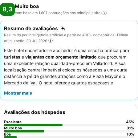
Muito boa
8,3
com base em 1.601 pontuações nos principais
sites
Resumo de avaliações
Resumido por inteligência artificial a partir de 400+ comentários · Última
atualização: 30 Jul 2026
Este hotel encantador e acolhedor é uma escolha prática para
turistas
e
viajantes com orçamento limitado
que procuram
uma excelente relação qualidade-preço em Valladolid. A sua
localização central imbatível coloca os hóspedes a uma curta
distância a pé de grandes atrações como a Plaza Mayor e o
Mercado del Val. O hotel oferece quartos espaçosos e
impecavelmente limpos com camas confortáveis, garantindo
Mostrar mais
uma estadia tranquila. Os hóspedes elogiam consistentemente
os funcionários simpáticos, atenciosos e profissionais, e o
pequeno-almoço é notável pela sua variedade, abundância e
Avaliações dos hóspedes
boa qualidade. Para uma experiência mais tranquila, considere
pedir um quarto virado para o jardim.
Excelente
45
%
Muito boa
31
%
Boa
10
%