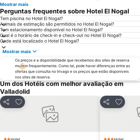
Mostrar mais
Auditorio Miguel Delibes
José Zorrilla
Perguntas frequentes sobre Hotel El Nogal
Motauros
Monasterio de Santa María de Valbuena
Tem piscina no Hotel El Nogal?
Animais de estimação são permitidos no Hotel El Nogal?
Tem estacionamento disponível no Hotel El Nogal?
Qual é o horário de check-in e check-out no Hotel El Nogal?
Onde está localizado o Hotel El Nogal?
Mostrar mais
Os preços e a disponibilidade que recebemos dos sites de reserva
mudam frequentemente. Como tal, pode haver diferenças entre as
ofertas que consulta no trivago e os preços que estão disponíveis
nos sites de reserva.
Um dos Hotéis com melhor avaliação em
Valladolid
Partilhar
Adicionar aos favoritos
Partilhar
Adicionar
Hotel
Hotel