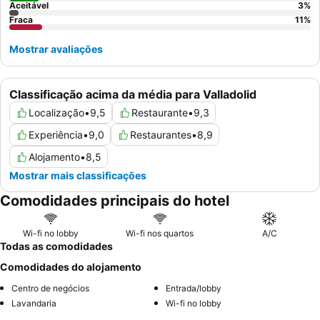
Aceitável
3
%
Fraca
11
%
Mostrar avaliações
Classificação acima da média para Valladolid
Localização
•
9,5
Restaurante
•
9,3
Experiência
•
9,0
Restaurantes
•
8,9
Alojamento
•
8,5
Mostrar mais classificações
Comodidades principais do hotel
Wi-fi no lobby
Wi-fi nos quartos
A/C
Todas as comodidades
Comodidades do alojamento
Centro de negócios
Entrada/lobby
Lavandaria
Wi-fi no lobby