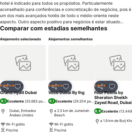
hotel é indicado para todos os propósitos. Particularmente
aconselhado para conferências e concretização de negócios, pois é
um dos mais avançados hotéis de todo o médio-oriente neste
aspecto. Outro aspecto positivo para negócios é estar situado
Comparar com estadias semelhantes
extremamente perto do districto financeiro do Dubai.Mas não pense
que este hotel é unicamente vocacionado para trabalho, muito pelo
Alojamento selecionado
Alojamentos semelhantes
contrário, também é ideal para ficar hospedado nas suas férias,
situado extremamente perto do districto do Dubai de
entretenimento e do centro comercial Wafi City.Este hotel possui
luxuosas suites e quartos, também completos apartamento.Possui
ainda um excelente centro de bem-estar, com um spa com imensos
tratamentos para relaxar, ginásio, courts de ténis e muitos mais.Mas
um dos aspectos mais extravagantes deste hotel, são os
maravilhosos jardins exteriores, com piscinas, muitas
Hotel
Hotel
Hotel
5 Estrelas
5 Estrelas
4 Estrelas
Partilhar
Adicionar aos favoritos
Partilhar
Adicionar aos favoritos
Partilhar
Adicionar
palmeiras.Possui também variadíssimos restaurantes, cafés, bares.
Grand Hyatt Dubai
Voco Dubai By Ihg
Four Points by
Sheraton Sheikh
9,1
9,1
Excelente
(
35.683 pontuações
Excelente
)
(
29.204 pontuações
)
Zayed Road, Dubai
Dubai, Emirados
a 2.5 km de Jumeirah
8,9
Excelente
(
13.449
Árabes Unidos
Beach
a 1.9 km de Burj Kha
Wi-Fi grátis
Wi-Fi grátis
Piscina
Piscina