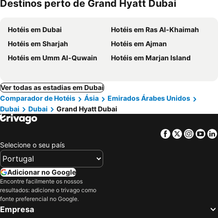
Destinos perto de Grand Hyatt Dubai
Hotéis em Dubai
Hotéis em Ras Al-Khaimah
Hotéis em Sharjah
Hotéis em Ajman
Hotéis em Umm Al-Quwain
Hotéis em Marjan Island
Ver todas as estadias em Dubai
Comparador de Hotéis
Ásia
Emirados Árabes Unidos
Dubai
Dubai
Grand Hyatt Dubai
Facebook
Twitter
Insta
Yo
Selecione o seu país
Adicionar no Google
Encontre facilmente os nossos
resultados: adicione o trivago como
fonte preferencial no Google.
Empresa