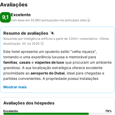
Avaliações
Excelente
9,1
com base em 35.683 pontuações nos principais
sites
Resumo de avaliações
Resumido por inteligência artificial a partir de 1.000+ comentários · Última
atualização: 30 Jul 2026
Este hotel apresenta um opulento estilo "velha riqueza",
tornando-o uma experiência luxuosa e memorável para
famílias
,
casais
e
viajantes de luxo
que procuram um ambiente
grandioso. A sua localização estratégica oferece excelente
proximidade ao
aeroporto do Dubai
, ideal para chegadas e
partidas convenientes. A propriedade possui instalações
impressionantes, incluindo uma ampla piscina exterior e uma
Mostrar mais
espaçosa
piscina
interior, juntamente com um exclusivo
santuário de pavões
e um átrio interior com floresta tropical. Os
hóspedes elogiam consistentemente os funcionários atenciosos
Avaliações dos hóspedes
e simpáticos, e o extenso
buffet de pequeno-almoço
é uma
característica de destaque com diversas opções culinárias. Para
Excelente
79
%