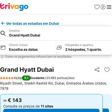
Favoritos
Iniciar
Me
Ver todas as estadias em Dubai
Destino
Grand Hyatt Dubai
Check-in/out
Hóspedes e quartos
Escolha as datas
2 hóspedes, 1 quarto.
Como os pagamentos influenciam os resultados
Grand Hyatt Dubai
Partilhar
Ad
Hotel
9,1
Excelente
(
35.683 pontuações
)
5 Estrelas
Riyadh Street, Sheikh Rashid Rd, Dubai, Emirados Árabes Unidos,
7978
€ 143
€ 143
de
de
Consulte os preços de
11 sites
Consulte os preços de
11 sites