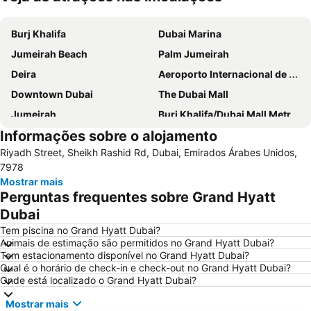
Ampliar mapa
Burj Khalifa
Dubai Marina
Jumeirah Beach
Palm Jumeirah
Deira
Aeroporto Internacional de Dubai
Downtown Dubai
The Dubai Mall
Jumeirah
Burj Khalifa/Dubai Mall Metro Station
Informações sobre o alojamento
Dubai World Trade Centre
Al Barsha Dubai
Riyadh Street, Sheikh Rashid Rd, Dubai, Emirados Árabes Unidos,
Business Bay
Dubai Festival City
7978
Deira City Centre Metro Station
Sheikh Zayed Road
Mostrar mais
Perguntas frequentes sobre Grand Hyatt
Deira City Center Mall
Jumeirah Beach Residence
Dubai
Bur Dubai
Burj KhalifaDubai Mall Metro Station
Tem piscina no Grand Hyatt Dubai?
Dubai Metro
Al Rigga
Animais de estimação são permitidos no Grand Hyatt Dubai?
Tem estacionamento disponível no Grand Hyatt Dubai?
Dubai Creek
GULFOOD EXHIBITION
Qual é o horário de check-in e check-out no Grand Hyatt Dubai?
Airport Terminal 3 Metro Station
Al Qusais
Onde está localizado o Grand Hyatt Dubai?
Sharjah City Center
Jumeirah Emirates Towers
Mostrar mais