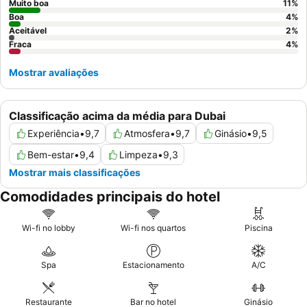
uma estadia verdadeiramente melhorada, considere reservar
Muito boa
11
%
um pacote que inclua pequeno-almoço e créditos de spa,
Boa
4
%
Aceitável
2
%
oferecendo um valor excecional.
Fraca
4
%
Mostrar avaliações
Classificação acima da média para Dubai
Experiência
•
9,7
Atmosfera
•
9,7
Ginásio
•
9,5
Bem-estar
•
9,4
Limpeza
•
9,3
Mostrar mais classificações
Comodidades principais do hotel
Wi-fi no lobby
Wi-fi nos quartos
Piscina
Spa
Estacionamento
A/C
Restaurante
Bar no hotel
Ginásio