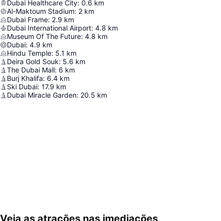
Dubai Healthcare City
:
0.6
km
Al-Maktoum Stadium
:
2
km
Dubai Frame
:
2.9
km
Dubai International Airport
:
4.8
km
Museum Of The Future
:
4.8
km
Dubai
:
4.9
km
Hindu Temple
:
5.1
km
Deira Gold Souk
:
5.6
km
The Dubai Mall
:
6
km
Burj Khalifa
:
6.4
km
Ski Dubai
:
17.9
km
Dubai Miracle Garden
:
20.5
km
Veja as atrações nas imediações