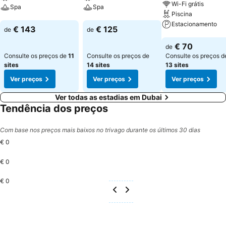
Wi-Fi grátis
Spa
Spa
Piscina
Estacionamento
Ver preços
Ver preços
€ 143
€ 125
de
de
Ver preços
€ 70
de
Consulte os preços de
11
Consulte os preços de
Consulte os preços d
sites
14 sites
13 sites
Ver preços
Ver preços
Ver preços
Ver todas as estadias em Dubai
Tendência dos preços
Com base nos preços mais baixos no trivago durante os últimos 30 dias
€ 0
€ 0
€ 0