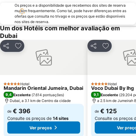
DMCC Metro Station
DUBAI INTERNATIONAL BOAT SHOW
Os preços e a disponibilidade que recebemos dos sites de reserva
Business Bay Metro Station
Mall of the Emirates
mudam frequentemente. Como tal, pode haver diferenças entre as
ofertas que consulta no trivago e os preços que estão disponíveis
Dubai Marina Mall
World Trade Centre Metro Station
nos sites de reserva.
Um dos Hotéis com melhor avaliação em
Dubai Museum
Dubai Aquarium & Underwater Zoo
Dubai
Dubai Media City
Al Maktoum International Airport
The Dubai Fountain
Wild Wadi Waterpark
Partilhar
Adicionar aos favoritos
Partilhar
Adicionar aos
Souk Madinat Jumeirah
Aquaventure Waterpark
Airport Terminal 1 Metro Station
Souq de Ouro
Dubai Silicon Oasis
Umm Suqeim
Dubai Investment Park
Oud Metha
Hotel
Hotel
5 Estrelas
5 Estrelas
Mandarin Oriental Jumeira, Dubai
Voco Dubai By Ihg
Dubai Tennis Stadium
Union Metro Station
9,4
9,1
Excelente
(
7.614 pontuações
)
Excelente
(
29.204 p
Dubai, a 3.1 km de Centro da cidade
a 2.5 km de Jumeirah 
€ 396
€ 125
de
de
Consulte os preços de
14 sites
Consulte os preços 
Ver preços
Ver preç