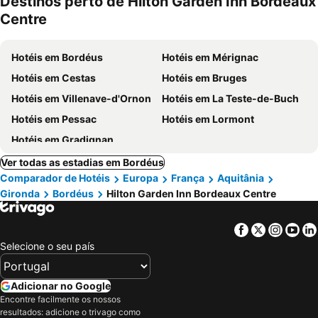
Destinos perto de Hilton Garden Inn Bordeaux
Centre
Hotéis em Bordéus
Hotéis em Mérignac
Hotéis em Cestas
Hotéis em Bruges
Hotéis em Villenave-d'Ornon
Hotéis em La Teste-de-Buch
Hotéis em Pessac
Hotéis em Lormont
Hotéis em Gradignan
Ver todas as estadias em Bordéus
Comparador de Hotéis
Europa
França
Aquitânia
Gironda
Bordéus
Hilton Garden Inn Bordeaux Centre
Facebook
Twitter
Insta
Yo
Selecione o seu país
Adicionar no Google
Encontre facilmente os nossos
resultados: adicione o trivago como