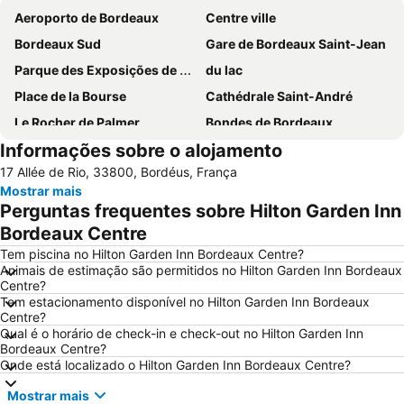
Aeroporto de Bordeaux
Centre ville
Bordeaux Sud
Gare de Bordeaux Saint-Jean
Parque des Exposições de Bordeaux-Lac
du lac
Place de la Bourse
Cathédrale Saint-André
Le Rocher de Palmer
Bondes de Bordeaux
Informações sobre o alojamento
Musée du Vin et du Négoce - Cellier des Chartrons
Place des Quinconces
17 Allée de Rio, 33800, Bordéus, França
Parque Floral de Bordeaux-Lac
Rue Sainte-Catherine
Mostrar mais
Stade Chaban-Delmas
La Place Saint Michel
Perguntas frequentes sobre Hilton Garden Inn
Basilique Saint-Michel
St Michel - Nansouty - St Genès
Bordeaux Centre
Tribunal de Grande Instance de Bordeaux
CITY TOUR in an open top bus
Tem piscina no Hilton Garden Inn Bordeaux Centre?
Animais de estimação são permitidos no Hilton Garden Inn Bordeaux
Halle des Chartrons
Grand Parc - Paul Doumer
Centre?
Tem estacionamento disponível no Hilton Garden Inn Bordeaux
Bordeaux Maritime
Bois de Bordeaux
Centre?
Zoo de Bordeaux-Pessac
Ópera Nacional de Bordeaux
Qual é o horário de check-in e check-out no Hilton Garden Inn
Bordeaux Centre?
Maison du Vin de Saint-Emilion
Onde está localizado o Hilton Garden Inn Bordeaux Centre?
Mostrar mais