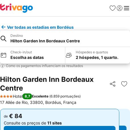
Favoritos
Iniciar
Me
Ver todas as estadias em Bordéus
Destino
Hilton Garden Inn Bordeaux Centre
Check-in/out
Hóspedes e quartos
Escolha as datas
2 hóspedes, 1 quarto.
Como os pagamentos influenciam os resultados
Hilton Garden Inn Bordeaux
Centre
Partilhar
Ad
Hotel
8,7
Excelente
(
6.859 pontuações
)
4 Estrelas
17 Allée de Rio, 33800, Bordéus, França
€ 84
€ 84
de
de
Consulte os preços de
11 sites
Consulte os preços de
11 sites