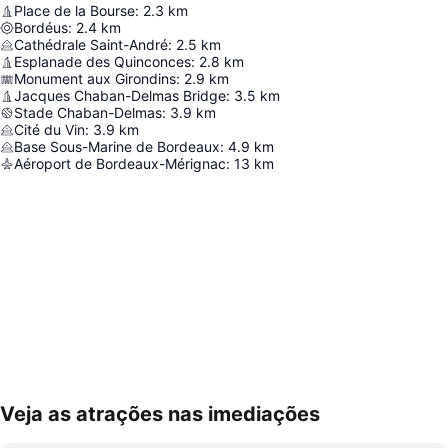
Place de la Bourse
:
2.3
km
Bordéus
:
2.4
km
Cathédrale Saint-André
:
2.5
km
Esplanade des Quinconces
:
2.8
km
Monument aux Girondins
:
2.9
km
Jacques Chaban-Delmas Bridge
:
3.5
km
Stade Chaban-Delmas
:
3.9
km
Cité du Vin
:
3.9
km
Base Sous-Marine de Bordeaux
:
4.9
km
Aéroport de Bordeaux-Mérignac
:
13
km
Veja as atrações nas imediações
Ampliar mapa