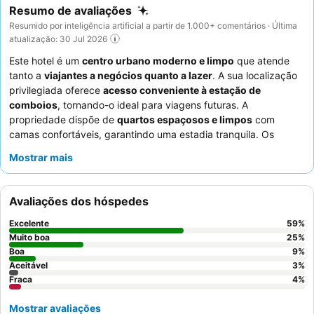
Resumo de avaliações
Resumido por inteligência artificial a partir de 1.000+ comentários · Última
atualização: 30 Jul 2026
Este hotel é um
centro urbano moderno e limpo
que atende
tanto a
viajantes a negócios quanto a lazer
. A sua localização
privilegiada oferece
acesso conveniente à estação de
comboios
, tornando-o ideal para viagens futuras. A
propriedade dispõe de
quartos espaçosos e limpos
com
camas confortáveis, garantindo uma estadia tranquila. Os
hóspedes elogiam consistentemente o
pessoal e o serviço
Mostrar mais
excecionais
e o
buffet de pequeno-almoço
altamente
avaliado, que apresenta uma vasta seleção de itens. Para a
melhor experiência, considere solicitar um quarto com
vista
Avaliações dos hóspedes
para o rio
para desfrutar da paisagem circundante.
Excelente
59
%
Muito boa
25
%
Boa
9
%
Aceitável
3
%
Fraca
4
%
Mostrar avaliações