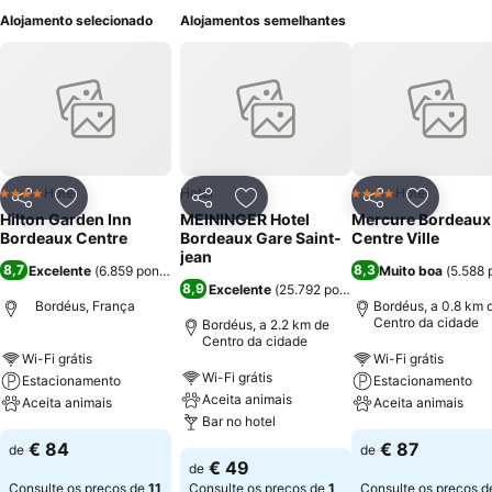
Alojamento selecionado
Alojamentos semelhantes
Hotel
Hotel
Hotel
4 Estrelas
4 Estrelas
Partilhar
Adicionar aos favoritos
Partilhar
Adicionar aos favoritos
Partilhar
Adicionar
Hilton Garden Inn
MEININGER Hotel
Mercure Bordeaux
Bordeaux Centre
Bordeaux Gare Saint-
Centre Ville
jean
8,7
8,3
Excelente
(
6.859 pontuações
)
Muito boa
(
5.588 
8,9
Excelente
(
25.792 pontuações
)
Bordéus, França
Bordéus, a 0.8 km 
Centro da cidade
Bordéus, a 2.2 km de
Centro da cidade
Wi-Fi grátis
Wi-Fi grátis
Wi-Fi grátis
Estacionamento
Estacionamento
Aceita animais
Aceita animais
Aceita animais
Bar no hotel
€ 84
€ 87
de
de
€ 49
de
Consulte os preços de
11
Consulte os preços de
1
Consulte os preços 