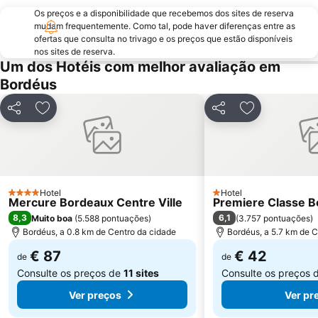
Os preços e a disponibilidade que recebemos dos sites de reserva
mudam frequentemente. Como tal, pode haver diferenças entre as
ofertas que consulta no trivago e os preços que estão disponíveis
nos sites de reserva.
Um dos Hotéis com melhor avaliação em
Bordéus
Partilhar
Adicionar aos favoritos
Partilhar
Adicionar aos
Hotel
Hotel
4 Estrelas
1 Estrelas
Mercure Bordeaux Centre Ville
Premiere Classe B
8,3
6,1
Muito boa
(
5.588 pontuações
)
(
3.757 pontuações
)
Bordéus, a 0.8 km de Centro da cidade
Bordéus, a 5.7 km de C
€ 87
€ 42
de
de
Consulte os preços de
11 sites
Consulte os preços 
Ver preços
Ver pr