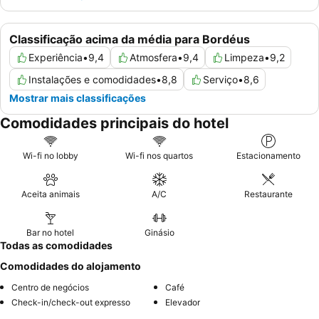
Classificação acima da média para Bordéus
Experiência
•
9,4
Atmosfera
•
9,4
Limpeza
•
9,2
Instalações e comodidades
•
8,8
Serviço
•
8,6
Mostrar mais classificações
Comodidades principais do hotel
Wi-fi no lobby
Wi-fi nos quartos
Estacionamento
Aceita animais
A/C
Restaurante
Bar no hotel
Ginásio
Todas as comodidades
Comodidades do alojamento
Centro de negócios
Café
Check-in/check-out expresso
Elevador