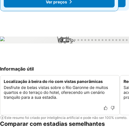
Ver preços
Ver preços
1 / 80
Informação útil
Localização à beira do rio com vistas panorâmicas
Re
Desfrute de belas vistas sobre o Rio Garonne de muitos
Sa
quartos e do terraço do hotel, oferecendo um cenário
ac
tranquilo para a sua estadia.
pr
Este resumo foi criado por inteligência artificial e pode não ser 100% correto.
Comparar com estadias semelhantes