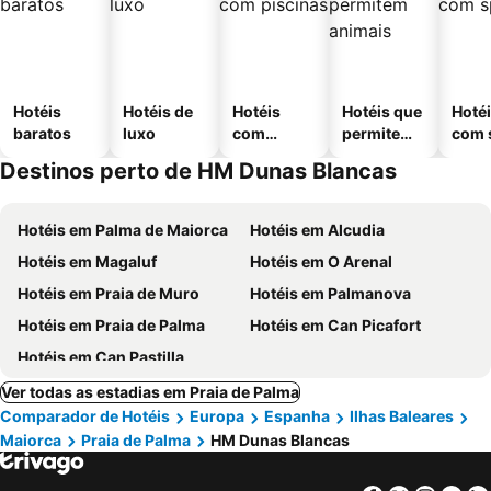
Hotéis
Hotéis de
Hotéis
Hotéis que
Hoté
baratos
luxo
com
permitem
com 
piscinas
animais
Destinos perto de HM Dunas Blancas
Hotéis em Palma de Maiorca
Hotéis em Alcudia
Hotéis em Magaluf
Hotéis em O Arenal
Hotéis em Praia de Muro
Hotéis em Palmanova
Hotéis em Praia de Palma
Hotéis em Can Picafort
Hotéis em Can Pastilla
Ver todas as estadias em Praia de Palma
Comparador de Hotéis
Europa
Espanha
Ilhas Baleares
Maiorca
Praia de Palma
HM Dunas Blancas