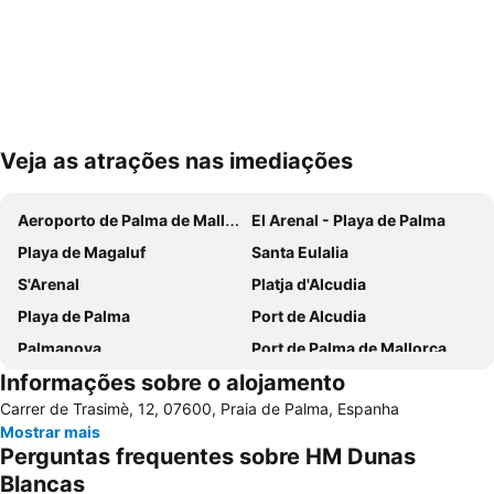
Veja as atrações nas imediações
Ampliar mapa
Aeroporto de Palma de Mallorca
El Arenal - Playa de Palma
Playa de Magaluf
Santa Eulalia
S'Arenal
Platja d'Alcudia
Playa de Palma
Port de Alcudia
Palmanova
Port de Palma de Mallorca
Informações sobre o alojamento
Cala Major
Can Pastilla
Carrer de Trasimè, 12, 07600, Praia de Palma, Espanha
Es Trenc
Playa Sa marina de Alcudia
Mostrar mais
Puerto de Port de Soller
Cala Llombards
Perguntas frequentes sobre HM Dunas
Golf de Andratx
Santa Ponça
Blancas