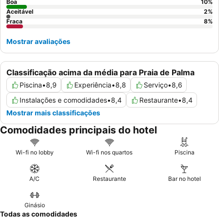
Boa
10
%
Aceitável
2
%
Fraca
8
%
Mostrar avaliações
Classificação acima da média para Praia de Palma
Piscina
•
8,9
Experiência
•
8,8
Serviço
•
8,6
Instalações e comodidades
•
8,4
Restaurante
•
8,4
Mostrar mais classificações
Comodidades principais do hotel
Wi-fi no lobby
Wi-fi nos quartos
Piscina
A/C
Restaurante
Bar no hotel
Ginásio
Todas as comodidades