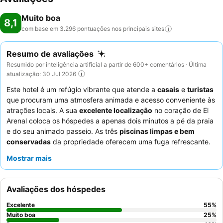
Muito boa
8,1
com base em 3.296 pontuações nos principais
sites
Resumo de avaliações
Resumido por inteligência artificial a partir de 600+ comentários · Última
atualização: 30 Jul 2026
Este hotel é um refúgio vibrante que atende a
casais
e
turistas
que procuram uma atmosfera animada e acesso conveniente às
atrações locais. A sua
excelente localização
no coração de El
Arenal coloca os hóspedes a apenas dois minutos a pé da praia
e do seu animado passeio. As três
piscinas limpas e bem
conservadas
da propriedade oferecem uma fuga refrescante.
Os hóspedes elogiam consistentemente os
funcionários
Mostrar mais
atenciosos e simpáticos
e o extenso e variado
buffet de
pequeno-almoço
com diversas opções temáticas. Para uma
experiência mais tranquila, considere solicitar um quarto virado
Avaliações dos hóspedes
para o jardim.
Excelente
55
%
Muito boa
25
%