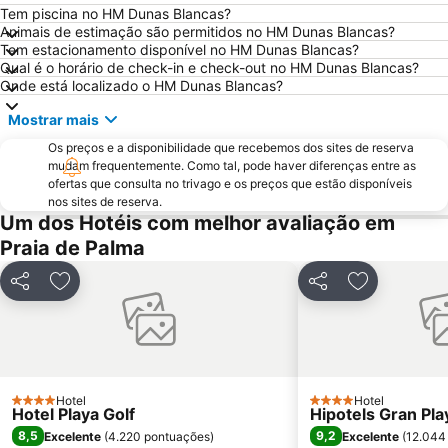
Cala d'Or
Can Picafort
Tem piscina no HM Dunas Blancas?
Animais de estimação são permitidos no HM Dunas Blancas?
Platja de Torà o Platja Peguera Torà
Polígono de Levante
Tem estacionamento disponível no HM Dunas Blancas?
Qual é o horário de check-in e check-out no HM Dunas Blancas?
Cala Marçal
Riu Centre Palace
Onde está localizado o HM Dunas Blancas?
Platja de Palma
Cala Comtessa
Mostrar mais
House of Katmandu
Parc Natural de s'Albufera de Mallorca
Os preços e a disponibilidade que recebemos dos sites de reserva
Cala Antena
Cala Blanca - Platja de Palmanova
mudam frequentemente. Como tal, pode haver diferenças entre as
ofertas que consulta no trivago e os preços que estão disponíveis
Platja Palmira o Platja Peguera Palmira o Platja des Pouet
Cala Gran
nos sites de reserva.
Puerto de Valdemossa - Sa Marina
Paseo Marítimo
Um dos Hotéis com melhor avaliação em
Praia de Palma
Cala Esmeralda
Placa Major
Ballonfahrt mit All in One Mallorca
Santa Catalina
Partilhar
Adicionar aos favoritos
Partilhar
Adicionar a
Cala Santanyi
Aqualand
Les Meravelles
Centro Comercial Porto Pi
San Sebastián
Cala Pi' de Llucmajor
S´Arenal
Arenal de sa Canova
Hotel
Hotel
4 Estrelas
4 Estrelas
Hotel Playa Golf
Hipotels Gran Pla
Pabisa Beach Club
Club Marítim San Antonio de la Playa
8,5
9,2
Excelente
(
4.220 pontuações
)
Excelente
(
12.044
Sant Jordi
Portals Vells