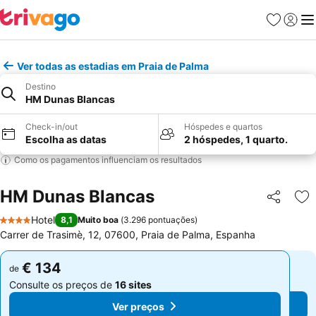
Favoritos
Iniciar
Me
Ver todas as estadias em Praia de Palma
Destino
HM Dunas Blancas
Check-in/out
Hóspedes e quartos
Escolha as datas
2 hóspedes, 1 quarto.
Como os pagamentos influenciam os resultados
HM Dunas Blancas
Partilhar
Ad
Hotel
8,1
Muito boa
(
3.296 pontuações
)
4 Estrelas
Carrer de Trasimè, 12, 07600, Praia de Palma, Espanha
€ 134
€ 134
de
de
Consulte os preços de
16 sites
Consulte os preços de
16 sites
Ver preços
Ver preços