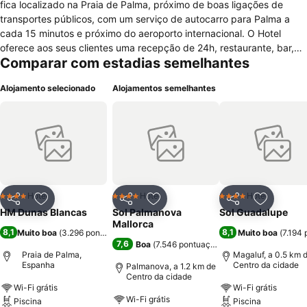
fica localizado na Praia de Palma, próximo de boas ligações de
transportes públicos, com um serviço de autocarro para Palma a
cada 15 minutos e próximo do aeroporto internacional. O Hotel
oferece aos seus clientes uma recepção de 24h, restaurante, bar,
Comparar com estadias semelhantes
elevador, cofre, área para fumadores, aquecimento, ar
condicionado, sala de bagagem, serviço de lavandaria e limpeza a
Alojamento selecionado
Alojamentos semelhantes
seco, aluguer de veículos, posto de turismo e internet com
pagamento extra. As opções de lazer que o cliente encontrará
neste hotel são piscina exterior, campo de golf, sala de jogos com
ténis de mesa e dardos. Os 167 quartos encontram-se equipados
com: ar condicionado, aquecimento, telefone, serviço de despertar,
WC com chuveiro ou banheira, secador de cabelo e espelho, janela
com varanda e com vista para o exterior, secretária e TV por
satélite. O hotel permite hospedar crianças com idade inferior a 2
Hotel
Hotel
Hotel
4 Estrelas
4 Estrelas
4 Estrelas
Partilhar
Adicionar aos favoritos
Partilhar
Adicionar aos favoritos
Partilhar
Adicionar
anos gratuitamente.
HM Dunas Blancas
Sol Palmanova
Sol Guadalupe
Mallorca
8,1
8,1
Muito boa
(
3.296 pontuações
)
Muito boa
(
7.194
7,6
Boa
(
7.546 pontuações
)
Praia de Palma,
Magaluf, a 0.5 km 
Espanha
Centro da cidade
Palmanova, a 1.2 km de
Centro da cidade
Wi-Fi grátis
Wi-Fi grátis
Wi-Fi grátis
Piscina
Piscina