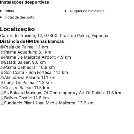
Instalações desportivas
Bilhar
Aluguer de bicicletas
Hotel de desporto
Localização
Carrer de Trasimè, 12, 07600, Praia de Palma, Espanha
Distância de HM Dunas Blancas
Praia de Palma
:
1.1
km
Palma Aquarium
:
3.1
km
Palma De Mallorca Airport
:
4.9
km
Estadi Balear
:
9.6
km
Palma Cathedral
:
10.9
km
Son Costa - Son Fortesa
:
11.1
km
Almudaina Palace
:
11.1
km
Lonja De Palma
:
11.3
km
Coliseo Balear
:
11.5
km
Es Baluard Museum Of Contemporary Art Of Palma
:
11.6
km
Bellver Castle
:
12.8
km
Fundació Pilar i Joan Miró a Mallorca
:
13.2
km