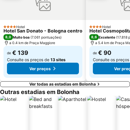
Hotel
Hotel
4 Estrelas
4 Estrelas
Hotel San Donato - Bologna centro
Hotel Cosmopolit
8,0
8,6
Muito boa
(
7.061 pontuações
)
Excelente
(
17.818 
a 0.4 km de Praça Maggiore
a 5.4 km de Praça M
€ 139
€ 90
de
de
Consulte os preços de
13 sites
Consulte os preço
Ver preços
Ver pre
Ver todas as estadias em Bolonha
Outras estadias em Bolonha