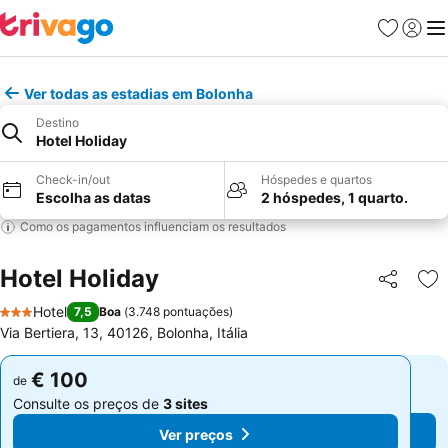
Favoritos
Iniciar
Me
Ver todas as estadias em Bolonha
Destino
Hotel Holiday
Check-in/out
Hóspedes e quartos
Escolha as datas
2 hóspedes, 1 quarto.
Como os pagamentos influenciam os resultados
Hotel Holiday
Partilhar
Ad
Hotel
7,5
Boa
(
3.748 pontuações
)
3 Estrelas
Via Bertiera, 13, 40126, Bolonha, Itália
€ 100
€ 100
de
de
Consulte os preços de
3 sites
Consulte os preços de
3 sites
Ver preços
Ver preços