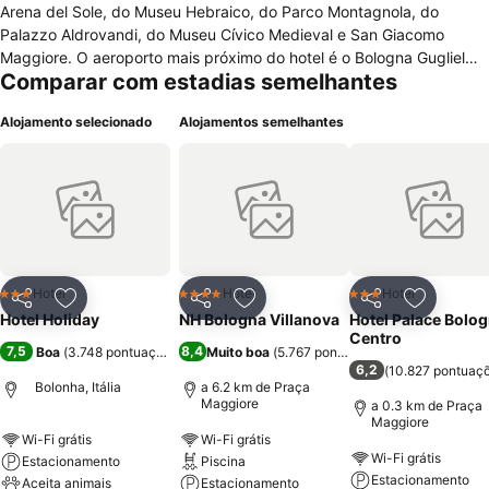
Arena del Sole, do Museu Hebraico, do Parco Montagnola, do
Palazzo Aldrovandi, do Museu Cívico Medieval e San Giacomo
Maggiore. O aeroporto mais próximo do hotel é o Bologna Guglielmo
Comparar com estadias semelhantes
Marconi Airport (BLQ). O hotel oferece aos clientes café da manhã
de cortesia. Também há no hotel estacionamento nas proximidades,
Alojamento selecionado
Alojamentos semelhantes
lavanderia, equipe multilíngue e serviço de quarto (horários
limitados). Todos os quartos do hotel possuem serviço de TV via
satélite, acesso sem fio à Internet de alta velocidade (sobretaxa), ar
condicionado, ferro de passar roupa (quando solicitado), minibar e
telefone. Os quartos também possuem utensílios de toalete de
cortesia, bidê e secador de cabelo.
Hotel
Hotel
Hotel
3 Estrelas
4 Estrelas
3 Estrelas
Partilhar
Adicionar aos favoritos
Partilhar
Adicionar aos favoritos
Partilhar
Adicionar
Hotel Holiday
NH Bologna Villanova
Hotel Palace Bolo
Centro
7,5
8,4
Boa
(
3.748 pontuações
)
Muito boa
(
5.767 pontuações
)
6,2
(
10.827 pontuaç
Bolonha, Itália
a 6.2 km de Praça
Maggiore
a 0.3 km de Praça
Maggiore
Wi-Fi grátis
Wi-Fi grátis
Wi-Fi grátis
Estacionamento
Piscina
Estacionamento
Aceita animais
Estacionamento