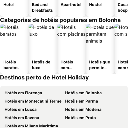
Hotel
Bed and
Aparthotel
Hostel
Casa
breakfasts
hósp
Categorias de hotéis populares em Bolonha
Hotéis
Hotéis de
Hotéis
Hotéis que
Hoté
baratos
luxo
com
permitem
com 
piscinas
animais
Destinos perto de Hotel Holiday
Hotéis em Florença
Hotéis em Bolonha
Hotéis em Montecatini Terme
Hotéis em Parma
Hotéis em Lucca
Hotéis em Modena
Hotéis em Ravena
Hotéis em Prato
Hotéis em Milano Marittima