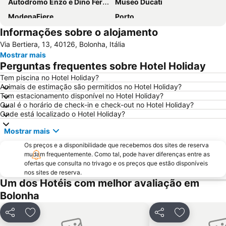
Autodromo Enzo e Dino Ferrari
Museo Ducati
ModenaFiere
Porto
Informações sobre o alojamento
Autostazione
Fontana del Nettuno
Via Bertiera, 13, 40126, Bolonha, Itália
MAMbo Museo d'Arte Moderna di Bologna
Saragozza
Mostrar mais
Santuario della Madonna di San Luca
Basílica de São Petrônio
Perguntas frequentes sobre Hotel Holiday
Fiera di Santa Lucia
Book in Modena
Tem piscina no Hotel Holiday?
Animais de estimação são permitidos no Hotel Holiday?
Castello Estense
San Donato
Tem estacionamento disponível no Hotel Holiday?
Pilastro
San Giminiano's festival
Qual é o horário de check-in e check-out no Hotel Holiday?
Onde está localizado o Hotel Holiday?
Mostrar mais
Os preços e a disponibilidade que recebemos dos sites de reserva
mudam frequentemente. Como tal, pode haver diferenças entre as
ofertas que consulta no trivago e os preços que estão disponíveis
nos sites de reserva.
Um dos Hotéis com melhor avaliação em
Bolonha
Partilhar
Adicionar aos favoritos
Partilhar
Adicionar ao