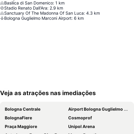
Basilica di San Domenico
:
1
km
Stadio Renato Dall'Ara
:
2.9
km
Sanctuary Of The Madonna Of San Luca
:
4.3
km
Bologna Guglielmo Marconi Airport
:
6
km
Veja as atrações nas imediações
Ampliar mapa
Bologna Centrale
Airport Bologna Guglielmo Marconi
BolognaFiere
Cosmoprof
Praça Maggiore
Unipol Arena