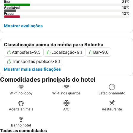
Boa
21
%
Aceitável
10
%
Fraca
13
%
Mostrar avaliações
Classificação acima da média para Bolonha
Atmosfera
•
9,5
Localização
•
9,1
Bar
•
9,0
Transportes públicos
•
8,1
Mostrar mais classificações
Comodidades principais do hotel
Wi-fi no lobby
Wi-fi nos quartos
Estacionamento
Aceita animais
A/C
Restaurante
Bar no hotel
Todas as comodidades