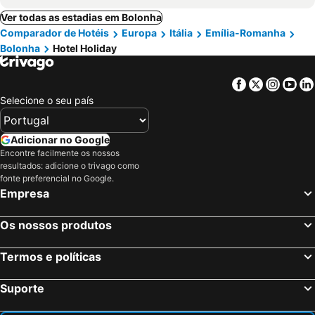
Ver todas as estadias em Bolonha
Comparador de Hotéis
Europa
Itália
Emília-Romanha
Bolonha
Hotel Holiday
Facebook
Twitter
Insta
Yo
Selecione o seu país
Adicionar no Google
Encontre facilmente os nossos
resultados: adicione o trivago como
fonte preferencial no Google.
Empresa
Os nossos produtos
Termos e políticas
Suporte