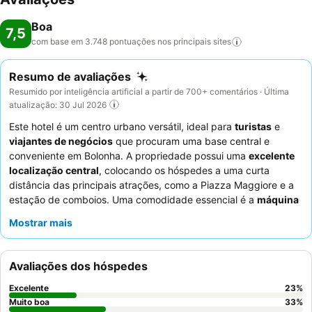
Boa
7,5
com base em 3.748 pontuações nos principais
sites
Resumo de avaliações
Resumido por inteligência artificial a partir de 700+ comentários · Última
atualização: 30 Jul 2026
Este hotel é um centro urbano versátil, ideal para
turistas
e
viajantes de negócios
que procuram uma base central e
conveniente em Bolonha. A propriedade possui uma
excelente
localização central
, colocando os hóspedes a uma curta
distância das principais atrações, como a Piazza Maggiore e a
estação de comboios. Uma comodidade essencial é a
máquina
de café gratuita
, disponível por longas horas, que é
Mostrar mais
frequentemente apreciada pelos hóspedes. Os hóspedes
elogiam consistentemente o
staff e o serviço
pelo seu
profissionalismo e prestabilidade, e embora o pequeno-almoço
Avaliações dos hóspedes
receba feedback misto, a opção de pré-encomendar itens
específicos adiciona um toque atencioso. Para uma estadia mais
Excelente
23
%
tranquila, considere pedir um quarto virado para o jardim.
Muito boa
33
%