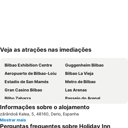
Veja as atrações nas imediações
Ampliar mapa
Bilbao Exhibition Centre
Guggenheim Bilbao
Aeropuerto de Bilbao-Loiu
Bilbao La Vieja
Estadio de San Mamés
Metro de Bilbao
Gran Casino Bilbao
Las Arenas
Bilbo Zaharra
Passeio do Arenal
Informações sobre o alojamento
Altamira
Bilbao BBK Live
zārāndoā Kalea, 5, 48160, Derio, Espanha
San Juan de Gaztelugatxe
Abando Indalecio Prieto Geltokia
Mostrar mais
A los hermanos Tonetti
Zorroza
Perguntas frequentes sobre Holiday Inn