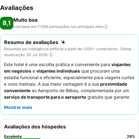
Avaliações
Muito boa
8,1
com base em 11.926 pontuações nos principais
sites
Resumo de avaliações
Resumido por inteligência artificial a partir de 1.000+ comentários · Última
atualização: 30 Jul 2026
Este hotel é uma escolha prática e conveniente para
viajantes
em negócios
e
viajantes individuais
que procuram uma
estadia funcional e eficiente, especialmente para viagens curtas
e voos matinais. A sua maior vantagem é a sua
proximidade
conveniente
ao Aeroporto de Bilbau, complementada por um
serviço de transporte para o aeroporto
gratuito que garante
transferências sem problemas. Os hóspedes elogiam
Mostrar mais
consistentemente a
prestatividade dos funcionários
e o
buffet
de pequeno-almoço variado e com início cedo
. Para uma
experiência mais tranquila, os hóspedes devem solicitar um
Avaliações dos hóspedes
quarto virado para longe da autoestrada e das áreas comuns.
Excelente
28
%