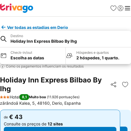
Favoritos
Iniciar
Me
Ver todas as estadias em Derio
Destino
Holiday Inn Express Bilbao By Ihg
Check-in/out
Hóspedes e quartos
Escolha as datas
2 hóspedes, 1 quarto.
Como os pagamentos influenciam os resultados
Holiday Inn Express Bilbao By
Ihg
Partilhar
Ad
Hotel
8,1
Muito boa
(
11.926 pontuações
)
3 Estrelas
zārāndoā Kalea, 5, 48160, Derio, Espanha
€ 43
€ 43
de
de
Consulte os preços de
12 sites
Consulte os preços de
12 sites