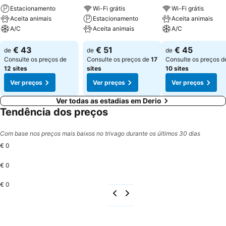
Estacionamento
Wi-Fi grátis
Wi-Fi grátis
Aceita animais
Estacionamento
Aceita animais
A/C
Aceita animais
A/C
€ 43
€ 51
€ 45
de
de
de
Consulte os preços de
Consulte os preços de
17
Consulte os preços d
12 sites
sites
10 sites
Ver preços
Ver preços
Ver preços
Ver todas as estadias em Derio
Tendência dos preços
Com base nos preços mais baixos no trivago durante os últimos 30 dias
€ 0
€ 0
€ 0