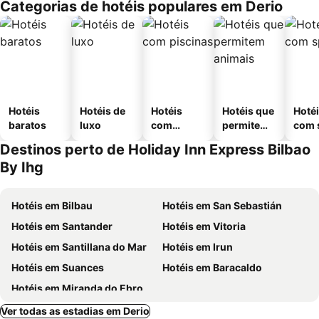
Categorias de hotéis populares em Derio
Hotéis
Hotéis de
Hotéis
Hotéis que
Hoté
baratos
luxo
com
permitem
com 
piscinas
animais
Destinos perto de Holiday Inn Express Bilbao
By Ihg
Hotéis em Bilbau
Hotéis em San Sebastián
Hotéis em Santander
Hotéis em Vitoria
Hotéis em Santillana do Mar
Hotéis em Irun
Hotéis em Suances
Hotéis em Baracaldo
Hotéis em Miranda do Ebro
Ver todas as estadias em Derio