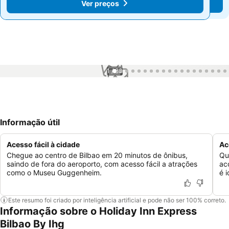
Ver preços
Ver preços
1 / 83
Informação útil
Acesso fácil à cidade
Ac
Chegue ao centro de Bilbao em 20 minutos de ônibus,
Qu
saindo de fora do aeroporto, com acesso fácil a atrações
ac
como o Museu Guggenheim.
é i
Este resumo foi criado por inteligência artificial e pode não ser 100% correto.
Informação sobre o Holiday Inn Express
Bilbao By Ihg