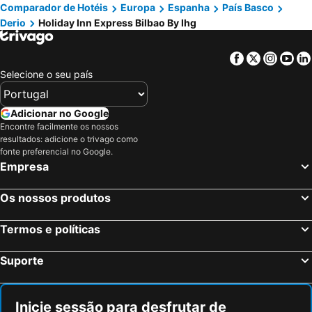
Comparador de Hotéis
Europa
Espanha
País Basco
Derio
Holiday Inn Express Bilbao By Ihg
Facebook
Twitter
Insta
Yo
Selecione o seu país
Adicionar no Google
Encontre facilmente os nossos
resultados: adicione o trivago como
fonte preferencial no Google.
Empresa
Os nossos produtos
Termos e políticas
Suporte
Inicie sessão para desfrutar de