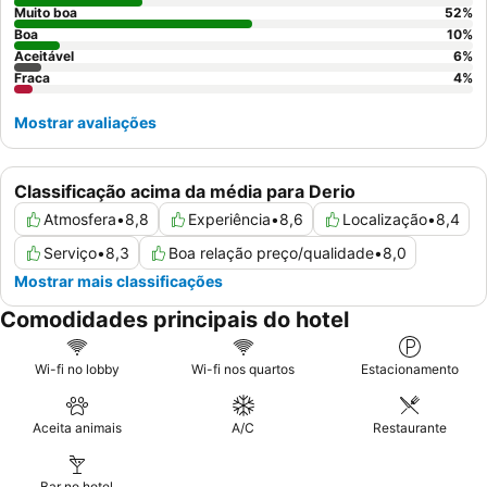
Muito boa
52
%
Boa
10
%
Aceitável
6
%
Fraca
4
%
Mostrar avaliações
Classificação acima da média para Derio
Atmosfera
•
8,8
Experiência
•
8,6
Localização
•
8,4
Serviço
•
8,3
Boa relação preço/qualidade
•
8,0
Mostrar mais classificações
Comodidades principais do hotel
Wi-fi no lobby
Wi-fi nos quartos
Estacionamento
Aceita animais
A/C
Restaurante
Bar no hotel