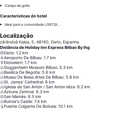
Campo de golfe
Características do hotel
Ideal para a comunidade LGBTQIA+
Localização
zārāndoā Kalea, 5, 48160, Derio, Espanha
Distância de Holiday Inn Express Bilbao By Ihg
Derio
:
1.2
km
Aeroporto De Bilbau
:
1.7
km
Elotxelerri
:
1.7
km
Guggenheim Museum Bilbao
:
5.3
km
Basílica De Begoña
:
5.6
km
Museu De Belas Artes De Bilbau
:
5.8
km
St. James' Cathedral
:
6
km
Iglesia de San Antón / San Anton eliza
:
6.2
km
Azkuna Zentroa
:
6.3
km
San Mamés
:
6.5
km
Butroe's Castle
:
7.4
km
Puente Colgante De Bizkaia
:
10.1
km