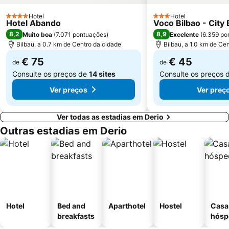
El Berrón
Hotel
Hotel
4 Estrelas
3 Estrelas
Hotel Abando
Voco Bilbao - City 
8,2
8,9
Muito boa
(
7.071 pontuações
)
Excelente
(
6.359 po
Bilbau, a 0.7 km de Centro da cidade
Bilbau, a 1.0 km de Ce
€ 75
€ 45
de
de
Consulte os preços de
14 sites
Consulte os preços 
Ver preços
Ver preç
Ver todas as estadias em Derio
Outras estadias em Derio
Hotel
Bed and
Aparthotel
Hostel
Casa
breakfasts
hósp