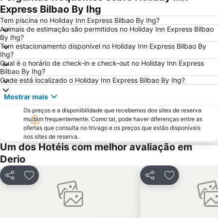
Zubiarte
Gran Vía
Express Bilbao By Ihg
Vitoria Airport
Ibarrekolanda
Tem piscina no Holiday Inn Express Bilbao By Ihg?
Animais de estimação são permitidos no Holiday Inn Express Bilbao
Termibus
Megapark
By Ihg?
Tem estacionamento disponível no Holiday Inn Express Bilbao By
Iglesia de la Sagrada Familia
Uríbarri
Ihg?
Abandoko Done Bikendi Martiriaren eliza
Tranvía
Qual é o horário de check-in e check-out no Holiday Inn Express
Bilbao By Ihg?
Plaza Nueva
Teatro Arriaga
Onde está localizado o Holiday Inn Express Bilbao By Ihg?
Catedral de Santiago
Miribilla
Mostrar mais
Churruca
Puerto deportivo El Abra-Getxo
Os preços e a disponibilidade que recebemos dos sites de reserva
La Arena
Puebla Vieja de Castro Urdiales
mudam frequentemente. Como tal, pode haver diferenças entre as
ofertas que consulta no trivago e os preços que estão disponíveis
Matico-Ciudad Jardín
Albia Gardens
nos sites de reserva.
Um dos Hotéis com melhor avaliação em
Museu de Belas Artes
Parque Europa
Derio
Parque Dona Casilda
Plaza Biribila
Arangoiti
Plaza de Toros Vista Alegre
Partilhar
Adicionar aos favoritos
Partilhar
Adicionar aos
Amézola
Umore Azoka
Avenida Basagoiti
Algorta
de Gorliz
Iglesia de San Pedro de Tabira