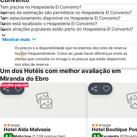
Convento
Santiago
Conjunto Histórico Artístico
Tem piscina no Hospederia El Convento?
Gran Vía
Puente de San Juan de Ortega
Animais de estimação são permitidos no Hospederia El Convento?
Tem estacionamento disponível no Hospederia El Convento?
Palacio del Obispo del Pino o Casa de Tratámara
Parque de la Florida
Onde está localizado o Hospederia El Convento?
Palacio de Congresos Europa
Ariznavarra
Quais atrações populares estão perto do Hospederia El Convento?
Abetxuko
Fernando Buesa Arena
Mostrar mais
Hospital de San Antonio Abad
Edificio de la Antigua Tabacalera
Os preços e a disponibilidade que recebemos dos sites de reserva
Monasterio de Nuestra Señora de Valvanera
mudam frequentemente. Como tal, pode haver diferenças entre as
ofertas que consulta no trivago e os preços que estão disponíveis
nos sites de reserva.
Um dos Hotéis com melhor avaliação em
Miranda do Ebro
Escolha popular
Partilhar
Adicionar aos favoritos
Partilhar
Adicionar aos
Hotel
Hotel
2 Estrelas
3 Estrelas
Hotel Alda Malvasía
Hotel Boutique Pos
8,3
9,6
Muito boa
(
2.538 pontuações
)
Excelente
(
679 pont