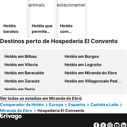
Hotéis
Hotéis que
Hotéis
baratos
permitem
com
animais
estaciona
Destinos perto de Hospederia El Convento
mento
Hotéis em Bilbau
Hotéis em Burgos
Hotéis em Vitoria
Hotéis em Logroño
Hotéis em Baracaldo
Hotéis em Miranda do Ebro
Hotéis em Zarautz
Hotéis em Villagonzalo Pedernales
Hotéis em Derio
Ver todas as estadias em Miranda do Ebro
Comparador de Hotéis
Europa
Espanha
Castela e Leão
Miranda do Ebro
Hospederia El Convento
Facebook
Twitter
Insta
Yo