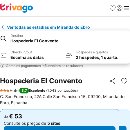
Favoritos
Iniciar
Me
Ver todas as estadias em Miranda do Ebro
Destino
Hospederia El Convento
Check-in/out
Hóspedes e quartos
Escolha as datas
2 hóspedes, 1 quarto.
Como os pagamentos influenciam os resultados
Hospederia El Convento
Partilhar
Ad
Hotel
8,7
Excelente
(
1.043 pontuações
)
3 Estrelas
C. San Francisco, 22A Calle San Francisco 15, 09200, Miranda do
Ebro, Espanha
€ 53
€ 53
de
de
Consulte os preços de
5 sites
Consulte os preços de
5 sites