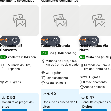
Alojamento selecionado
Alojamentos semelhantes
Hotel
Hotel
Hotel
3 Estrelas
3 Estrelas
3 Estrelas
Partilhar
Adicionar aos favoritos
Partilhar
Adicionar aos favoritos
Partilhar
Adicionar
Hospederia El
Tudanca Miranda
Hotel Abades Via
Convento
Norte
7,6
Boa
(
8.046 pontuações
)
8,7
8,3
Excelente
(
1.043 pontuações
)
Muito boa
(
2.691
Miranda do Ebro, a 0.5
km de Centro da cidade
Miranda do Ebro,
Miranda do Ebro, a 
Espanha
km de Centro da c
Wi-Fi grátis
Wi-Fi grátis
Estacionamento
Wi-Fi grátis
Estacionamento
Aceita animais
Aceita animais
€ 45
de
€ 53
€ 47
de
de
Consulte os preços de
5
Consulte os preços de
11
Consulte os preços d
sites
sites
10 sites