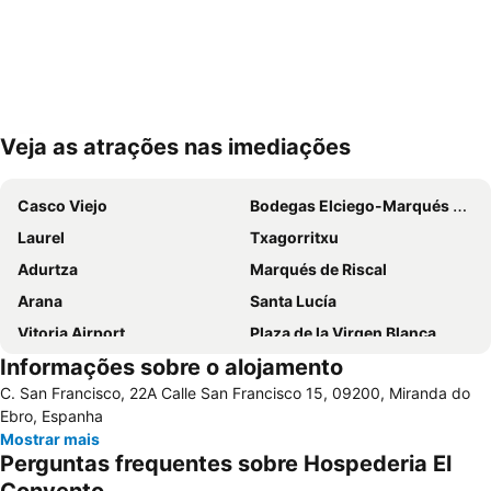
Veja as atrações nas imediações
Ampliar mapa
Casco Viejo
Bodegas Elciego-Marqués de Riscal
Laurel
Txagorritxu
Adurtza
Marqués de Riscal
Arana
Santa Lucía
Vitoria Airport
Plaza de la Virgen Blanca
Informações sobre o alojamento
Gazalbide
Postas
C. San Francisco, 22A Calle San Francisco 15, 09200, Miranda do
Iglesia de la Sagrada Familia
Estación de Esquí de Valdezcaray
Ebro, Espanha
Zabalgana
Ensanche
Mostrar mais
Perguntas frequentes sobre Hospederia El
Lovaina
Tranvía