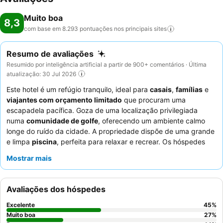
Muito boa
8,3
com base em 8.293 pontuações nos principais
sites
Resumo de avaliações
Resumido por inteligência artificial a partir de 900+ comentários · Última
atualização: 30 Jul 2026
Este hotel é um refúgio tranquilo, ideal para
casais
,
famílias
e
viajantes com orçamento limitado
que procuram uma
escapadela pacífica. Goza de uma localização privilegiada
numa
comunidade de golfe
, oferecendo um ambiente calmo
longe do ruído da cidade. A propriedade dispõe de uma grande
e limpa
piscina
, perfeita para relaxar e recrear. Os hóspedes
elogiam consistentemente o
staff
excecional e o variado e de
Mostrar mais
alta qualidade
pequeno-almoço buffet
. Para uma experiência
verdadeiramente serena, considere pedir um quarto virado para
o jardim para garantir uma estadia mais tranquila.
Avaliações dos hóspedes
Excelente
45
%
Muito boa
27
%