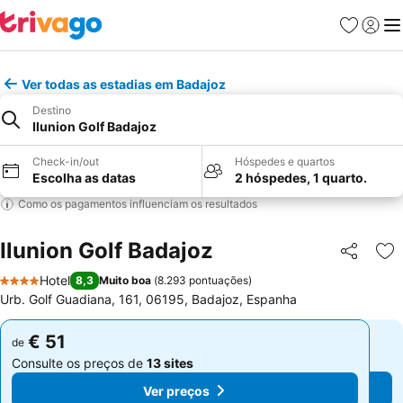
Favoritos
Iniciar
Me
Ver todas as estadias em Badajoz
Destino
Ilunion Golf Badajoz
Check-in/out
Hóspedes e quartos
Escolha as datas
2 hóspedes, 1 quarto.
Como os pagamentos influenciam os resultados
Ilunion Golf Badajoz
Partilhar
Ad
Hotel
8,3
Muito boa
(
8.293 pontuações
)
4 Estrelas
Urb. Golf Guadiana, 161, 06195, Badajoz, Espanha
€ 51
€ 51
de
de
Consulte os preços de
13 sites
Consulte os preços de
13 sites
Ver preços
Ver preços