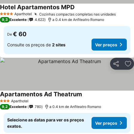
Hotel Apartamentos MPD
Ver preços
Aparthotel
Cozinhas compactas completas nas unidades
Ver pre
4 Estrelas
9,3
Excelente
4.622
a 0.4 km de Anfiteatro Romano
€ 60
De
Consulte os preços de
2 sites
Ver preços
Partilhar
Ad
Apartamentos Ad Theatrum
Ver preços
Aparthotel
3 Estrelas
9,2
Excelente
780
a 0.4 km de Anfiteatro Romano
Selecione as datas para ver os preços
Ver preços
exatos.