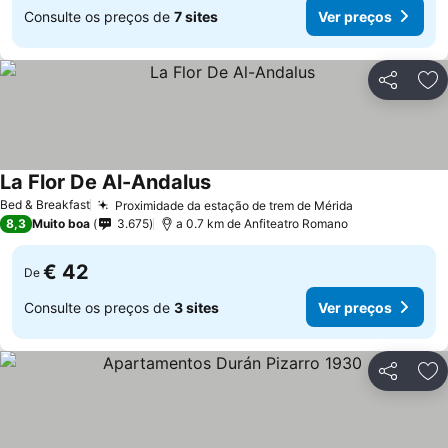
Consulte os preços de
7 sites
Ver preços
Partilhar
Ad
La Flor De Al-Andalus
Ver preços
Bed & Breakfast
Proximidade da estação de trem de Mérida
Ver preços
8,3
Muito boa
3.675
a 0.7 km de Anfiteatro Romano
€ 42
De
Consulte os preços de
3 sites
Ver preços
Partilhar
Ad