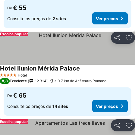
€ 55
De
Consulte os preços de
2 sites
Ver preços
Escolha popular
Partilhar
Ad
Hotel Ilunion Mérida Palace
Ver preços
Hotel
5 Estrelas
8,8
Excelente
12.314
a 0.7 km de Anfiteatro Romano
€ 65
De
Consulte os preços de
14 sites
Ver preços
Escolha popular
Partilhar
Ad