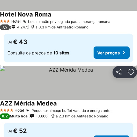
Hotel Nova Roma
Ver preços
Hotel
Localização privilegiada para a herança romana
Ver preços
3 Estrelas
7,2
4.247
a 0.3 km de Anfiteatro Romano
€ 43
De
Consulte os preços de
10 sites
Ver preços
Partilhar
Ad
AZZ Mérida Medea
Ver preços
Hotel
Pequeno-almoço buffet variado e energizante
Ver preços
4 Estrelas
8,2
Muito boa
10.666
a 2.3 km de Anfiteatro Romano
€ 52
De