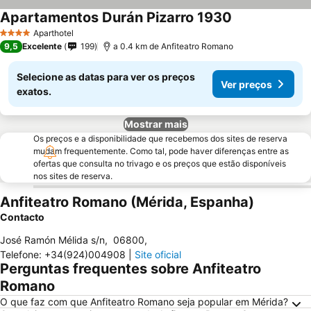
Apartamentos Durán Pizarro 1930
Ver preços
Aparthotel
4 Estrelas
9,5
Excelente
199
a 0.4 km de Anfiteatro Romano
Selecione as datas para ver os preços
Ver preços
exatos.
Mostrar mais
Os preços e a disponibilidade que recebemos dos sites de reserva
mudam frequentemente. Como tal, pode haver diferenças entre as
ofertas que consulta no trivago e os preços que estão disponíveis
nos sites de reserva.
Anfiteatro Romano (Mérida, Espanha)
Contacto
José Ramón Mélida s/n
,
06800
,
Telefone
:
+34(924)004908
|
Site oficial
Perguntas frequentes sobre Anfiteatro
Romano
O que faz com que Anfiteatro Romano seja popular em Mérida?