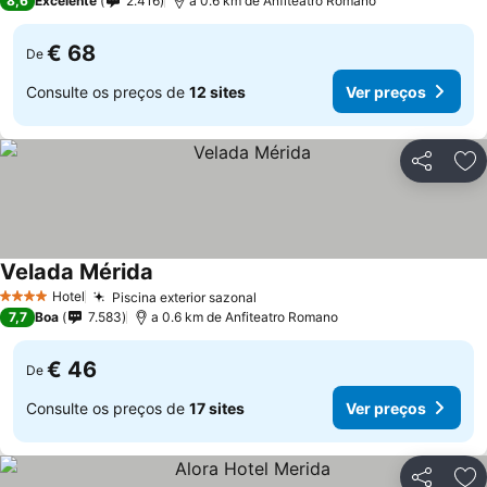
8,6
Excelente
2.416
a 0.6 km de Anfiteatro Romano
€ 68
De
Consulte os preços de
12 sites
Ver preços
Partilhar
Ad
Velada Mérida
Ver preços
Hotel
Piscina exterior sazonal
Ver preços
4 Estrelas
7,7
Boa
7.583
a 0.6 km de Anfiteatro Romano
€ 46
De
Consulte os preços de
17 sites
Ver preços