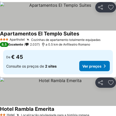
Partilhar
Ad
Apartamentos El Templo Suites
Ver preços
Aparthotel
Cozinhas de apartamento totalmente equipadas
Ver pre
3 Estrelas
8,5
Excelente
2.037
a 0.5 km de Anfiteatro Romano
€ 45
De
Consulte os preços de
2 sites
Ver preços
Partilhar
Ad
Hotel Rambla Emerita
Ver preços
Hotel
Localização privilegiada para a história romana
Ver preços