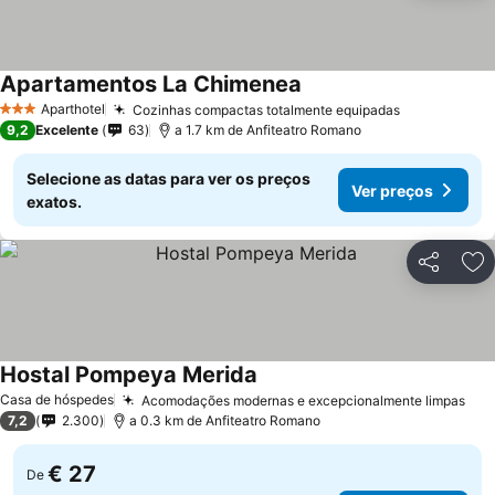
Apartamentos La Chimenea
Ver preços
Aparthotel
Cozinhas compactas totalmente equipadas
Ver preços
3 Estrelas
9,2
Excelente
63
a 1.7 km de Anfiteatro Romano
Selecione as datas para ver os preços
Ver preços
exatos.
Partilhar
Ad
Hostal Pompeya Merida
Ver preços
Casa de hóspedes
Acomodações modernas e excepcionalmente limpas
Ver
7,2
2.300
a 0.3 km de Anfiteatro Romano
€ 27
De