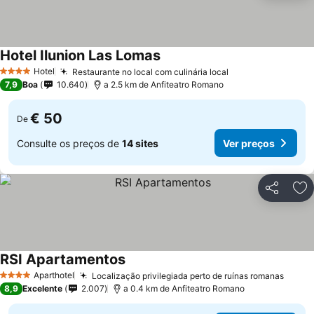
Hotel Ilunion Las Lomas
Ver preços
Hotel
Restaurante no local com culinária local
Ver preços
4 Estrelas
7,9
Boa
10.640
a 2.5 km de Anfiteatro Romano
€ 50
De
Consulte os preços de
14 sites
Ver preços
Partilhar
Ad
RSI Apartamentos
Ver preços
Aparthotel
Localização privilegiada perto de ruínas romanas
Ver p
4 Estrelas
8,9
Excelente
2.007
a 0.4 km de Anfiteatro Romano