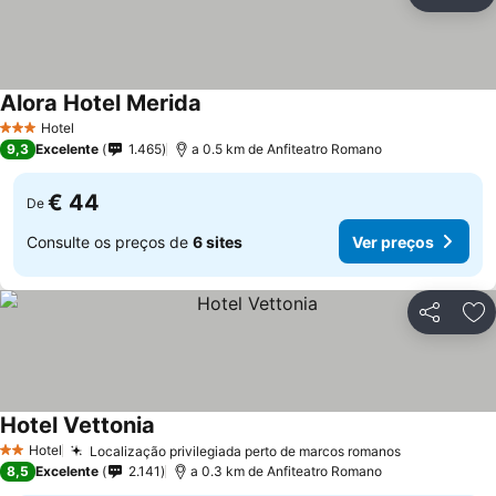
Partilhar
Ad
Alora Hotel Merida
Ver preços
Hotel
3 Estrelas
9,3
Excelente
1.465
a 0.5 km de Anfiteatro Romano
€ 44
De
Consulte os preços de
6 sites
Ver preços
Partilhar
Ad
Hotel Vettonia
Ver preços
Hotel
Localização privilegiada perto de marcos romanos
Ver preços
2 Estrelas
8,5
Excelente
2.141
a 0.3 km de Anfiteatro Romano