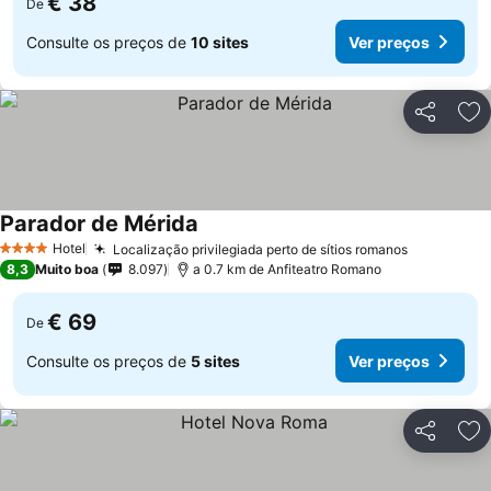
€ 38
De
Consulte os preços de
10 sites
Ver preços
Partilhar
Ad
Parador de Mérida
Ver preços
Hotel
Localização privilegiada perto de sítios romanos
Ver preço
4 Estrelas
8,3
Muito boa
8.097
a 0.7 km de Anfiteatro Romano
€ 69
De
Consulte os preços de
5 sites
Ver preços
Partilhar
Ad