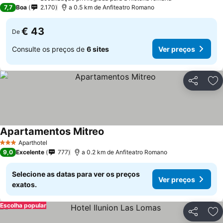
2 Estrelas
7,7
Boa
2.170
a 0.5 km de Anfiteatro Romano
€ 43
De
Consulte os preços de
6 sites
Ver preços
Partilhar
Ad
Apartamentos Mitreo
Ver preços
Aparthotel
3 Estrelas
9,0
Excelente
777
a 0.2 km de Anfiteatro Romano
Selecione as datas para ver os preços
Ver preços
exatos.
Escolha popular
Partilhar
Ad