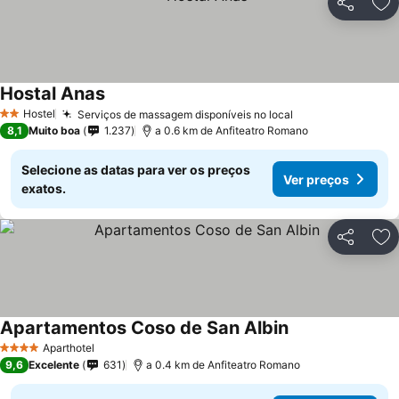
Partilhar
Ad
Hostal Anas
Ver preços
Hostel
Serviços de massagem disponíveis no local
Ver preços
2 Estrelas
8,1
Muito boa
1.237
a 0.6 km de Anfiteatro Romano
Selecione as datas para ver os preços
Ver preços
exatos.
Partilhar
Ad
Apartamentos Coso de San Albin
Ver preços
Aparthotel
4 Estrelas
9,6
Excelente
631
a 0.4 km de Anfiteatro Romano