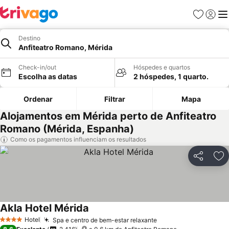
Favoritos
Iniciar
Me
Destino
Anfiteatro Romano, Mérida
Check-in/out
Hóspedes e quartos
Escolha as datas
2 hóspedes, 1 quarto.
Ordenar
Filtrar
Mapa
Alojamentos em Mérida perto de Anfiteatro
Romano (Mérida, Espanha)
Como os pagamentos influenciam os resultados
Partilhar
Ad
Akla Hotel Mérida
Ver preços
Hotel
Spa e centro de bem-estar relaxante
Ver preços
4 Estrelas