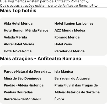
Que alojamentos existem perto de Anfiteatro Romano?
Quais outras atrações existem perto de Anfiteatro Romano?
Mais Top hotéis
Akla Hotel Mérida
Hotel Ilunion Las Lomas
Hotel Ilunion Mérida Palace
AZZ Mérida Medea
Velada Mérida
Romero Merida
Alora Hotel Merida
Hotel Zeus
Hotel Nova Roma
Parador de Mérida
Mais atrações - Anfiteatro Romano
Hotel Vettonia
Hotel Rambla Emerita
Hotel Rural Cerro Principe
Hotel Paula Films Collection
Parque Natural da Serra da Estrela
Isla Mágica
Hotel Rural La Sinforosa
Gran Hotel Aqualange - Balneario de Alange
Mina de São Domingos
Barragem do Alqueva
Hotel Varinia Serena - Balneario de Alange
Hotel Lusitania
Piodão -Aldeia Histórica
Praia Fluvial das Fragas de S. Simão
Hotel Rural El Arriero
Hostal Aquaforum
Penhas Douradas
Aldeia Histórica de Sortelha
Hotel Aldama
Termas Aqua Libera
Barragem de Montargil
Évora
El Balcon de Alange
Apartamento Tíbula Sur Parking
Praia Fluvial do Alamal
Catedral de Sevilha
Hotel Rural Macondo
ApartHotel Capitolina