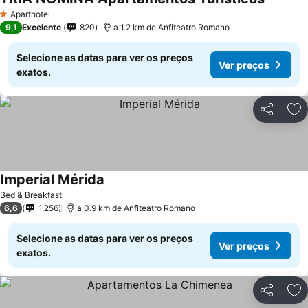
Ver pre
Aparthotel
1 Estrelas
9,1
Excelente
820
a 1.2 km de Anfiteatro Romano
Selecione as datas para ver os preços
Ver preços
exatos.
Partilhar
Ad
Imperial Mérida
Ver preços
Bed & Breakfast
6,6
1.256
a 0.9 km de Anfiteatro Romano
Selecione as datas para ver os preços
Ver preços
exatos.
Partilhar
Ad