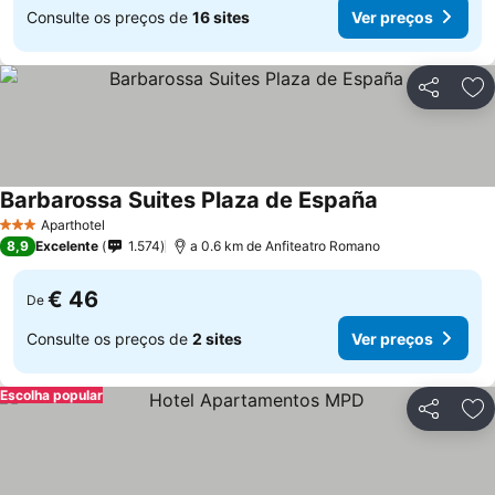
Consulte os preços de
16 sites
Ver preços
Partilhar
Ad
Barbarossa Suites Plaza de España
Ver preços
Aparthotel
3 Estrelas
8,9
Excelente
1.574
a 0.6 km de Anfiteatro Romano
€ 46
De
Consulte os preços de
2 sites
Ver preços
Escolha popular
Partilhar
Ad