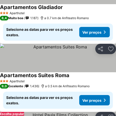
Apartamentos Gladiador
Ver preços
Aparthotel
3 Estrelas
8,4
Muito boa
1.187
a 0.7 km de Anfiteatro Romano
Selecione as datas para ver os preços
Ver preços
exatos.
Partilhar
Ad
Apartamentos Suites Roma
Ver preços
Aparthotel
3 Estrelas
9,0
Excelente
1.436
a 0.5 km de Anfiteatro Romano
Selecione as datas para ver os preços
Ver preços
exatos.
Escolha popular