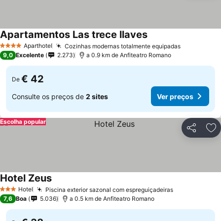
Apartamentos Las trece llaves
Ver preços
Aparthotel
Cozinhas modernas totalmente equipadas
Ver preços
4 Estrelas
9,0
Excelente
2.273
a 0.9 km de Anfiteatro Romano
€ 42
De
Consulte os preços de
2 sites
Ver preços
Escolha popular
Partilhar
Ad
Hotel Zeus
Ver preços
Hotel
Piscina exterior sazonal com espreguiçadeiras
Ver preços
3 Estrelas
7,6
Boa
5.036
a 0.5 km de Anfiteatro Romano