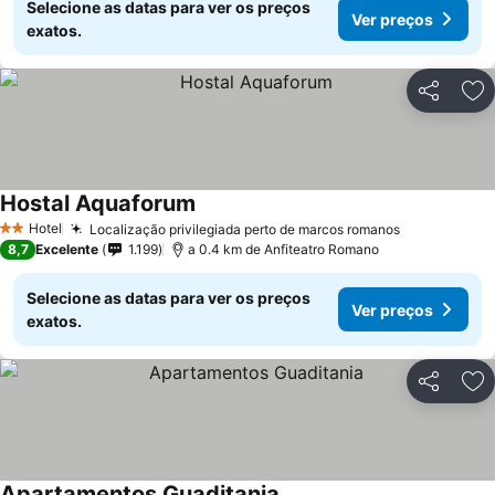
Selecione as datas para ver os preços
Ver preços
exatos.
Partilhar
Ad
Hostal Aquaforum
Ver preços
Hotel
Localização privilegiada perto de marcos romanos
Ver preços
2 Estrelas
8,7
Excelente
1.199
a 0.4 km de Anfiteatro Romano
Selecione as datas para ver os preços
Ver preços
exatos.
Partilhar
Ad
Apartamentos Guaditania