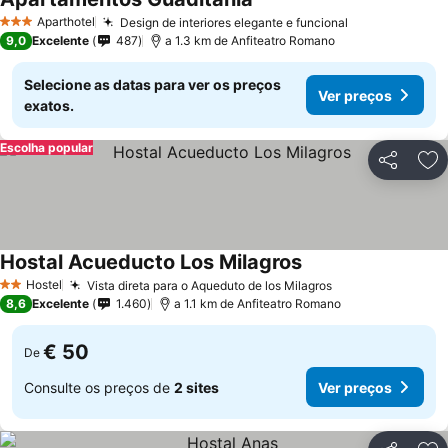
Ver preços
Aparthotel
Design de interiores elegante e funcional
Ver preços
3 Estrelas
9,0
Excelente
487
a 1.3 km de Anfiteatro Romano
Selecione as datas para ver os preços
Ver preços
exatos.
Escolha popular
Partilhar
Ad
Hostal Acueducto Los Milagros
Ver preços
Hostel
Vista direta para o Aqueduto de los Milagros
Ver preços
2 Estrelas
8,6
Excelente
1.460
a 1.1 km de Anfiteatro Romano
€ 50
De
Consulte os preços de
2 sites
Ver preços