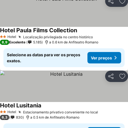
Partilhar
Ad
Hotel Paula Films Collection
Ver preços
Hotel
Localização privilegiada no centro histórico
Ver preços
2 Estrelas
8,9
Excelente
5.185
a 0.6 km de Anfiteatro Romano
Selecione as datas para ver os preços
Ver preços
exatos.
Partilhar
Ad
Hotel Lusitania
Ver preços
Hotel
Estacionamento privativo conveniente no local
Ver preços
2 Estrelas
6,3
830
a 0.5 km de Anfiteatro Romano