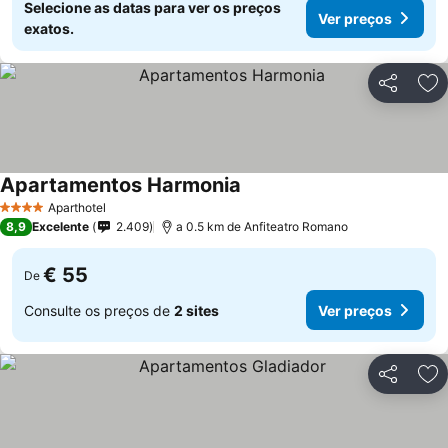
Selecione as datas para ver os preços
Ver preços
exatos.
Partilhar
Ad
Apartamentos Harmonia
Ver preços
Aparthotel
4 Estrelas
8,9
Excelente
2.409
a 0.5 km de Anfiteatro Romano
€ 55
De
Consulte os preços de
2 sites
Ver preços
Partilhar
Ad