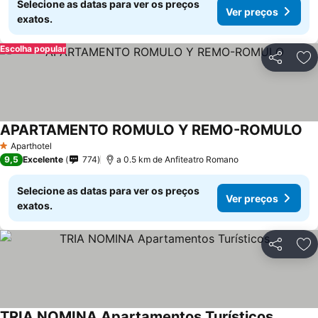
Selecione as datas para ver os preços
Ver preços
exatos.
Escolha popular
Partilhar
Ad
APARTAMENTO ROMULO Y REMO-ROMULO
Ve
Aparthotel
1 Estrelas
9,5
Excelente
774
a 0.5 km de Anfiteatro Romano
Selecione as datas para ver os preços
Ver preços
exatos.
Partilhar
Ad
TRIA NOMINA Apartamentos Turísticos