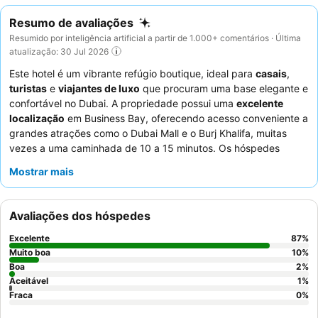
Resumo de avaliações
Resumido por inteligência artificial a partir de 1.000+ comentários · Última
atualização: 30 Jul 2026
Este hotel é um vibrante refúgio boutique, ideal para
casais
,
turistas
e
viajantes de luxo
que procuram uma base elegante e
confortável no Dubai. A propriedade possui uma
excelente
localização
em Business Bay, oferecendo acesso conveniente a
grandes atrações como o Dubai Mall e o Burj Khalifa, muitas
vezes a uma caminhada de 10 a 15 minutos. Os hóspedes
podem desfrutar do equipamento de alta qualidade no
ginásio
Mostrar mais
24 horas
e da agradável piscina. O pessoal excecional e o
diversificado buffet de pequeno-almoço, com pratos
internacionais e locais, recebem consistentemente muitos
Avaliações dos hóspedes
elogios. Para uma experiência verdadeiramente única,
considere reservar um quarto num andar superior para um
Excelente
87
%
ambiente potencialmente mais tranquilo e vistas
Muito boa
10
%
impressionantes.
Boa
2
%
Aceitável
1
%
Fraca
0
%