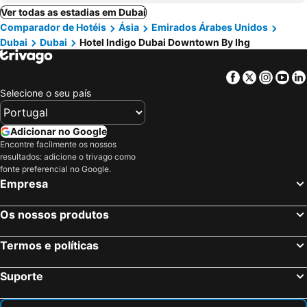
Ver todas as estadias em Dubai
Comparador de Hotéis
Ásia
Emirados Árabes Unidos
Dubai
Dubai
Hotel Indigo Dubai Downtown By Ihg
Facebook
Twitter
Insta
Yo
Selecione o seu país
Adicionar no Google
Encontre facilmente os nossos
resultados: adicione o trivago como
fonte preferencial no Google.
Empresa
Os nossos produtos
Termos e políticas
Suporte