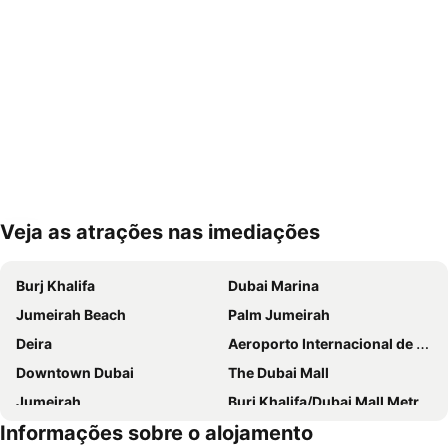
Veja as atrações nas imediações
Ampliar mapa
Burj Khalifa
Dubai Marina
Jumeirah Beach
Palm Jumeirah
Deira
Aeroporto Internacional de Dubai
Downtown Dubai
The Dubai Mall
Jumeirah
Burj Khalifa/Dubai Mall Metro Station
Informações sobre o alojamento
Dubai World Trade Centre
Al Barsha Dubai