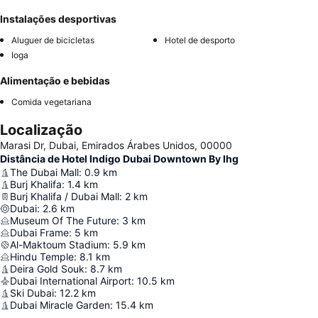
Instalações desportivas
Aluguer de bicicletas
Hotel de desporto
Ioga
Alimentação e bebidas
Comida vegetariana
Localização
Marasi Dr, Dubai, Emirados Árabes Unidos, 00000
Distância de Hotel Indigo Dubai Downtown By Ihg
The Dubai Mall
:
0.9
km
Burj Khalifa
:
1.4
km
Burj Khalifa / Dubai Mall
:
2
km
Dubai
:
2.6
km
Museum Of The Future
:
3
km
Dubai Frame
:
5
km
Al-Maktoum Stadium
:
5.9
km
Hindu Temple
:
8.1
km
Deira Gold Souk
:
8.7
km
Dubai International Airport
:
10.5
km
Ski Dubai
:
12.2
km
Dubai Miracle Garden
:
15.4
km