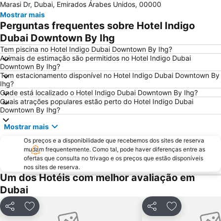
Marasi Dr, Dubai, Emirados Árabes Unidos, 00000
Business Bay
Dubai Festival City
Mostrar mais
Deira City Centre Metro Station
Sheikh Zayed Road
Perguntas frequentes sobre Hotel Indigo
Deira City Center Mall
Jumeirah Beach Residence
Dubai Downtown By Ihg
Bur Dubai
Burj KhalifaDubai Mall Metro Station
Tem piscina no Hotel Indigo Dubai Downtown By Ihg?
Animais de estimação são permitidos no Hotel Indigo Dubai
Dubai Metro
Al Rigga
Downtown By Ihg?
Tem estacionamento disponível no Hotel Indigo Dubai Downtown By
GULFOOD EXHIBITION
Dubai Creek
Ihg?
Airport Terminal 3 Metro Station
Al Qusais
Onde está localizado o Hotel Indigo Dubai Downtown By Ihg?
Quais atrações populares estão perto do Hotel Indigo Dubai
Sharjah City Center
DMCC Metro Station
Downtown By Ihg?
DUBAI INTERNATIONAL BOAT SHOW
Business Bay Metro Station
Mostrar mais
Jumeirah Emirates Towers
Mall of the Emirates
Os preços e a disponibilidade que recebemos dos sites de reserva
Dubai Marina Mall
Dubai Aquarium & Underwater Zoo
mudam frequentemente. Como tal, pode haver diferenças entre as
ofertas que consulta no trivago e os preços que estão disponíveis
World Trade Centre Metro Station
Dubai Museum
nos sites de reserva.
Um dos Hotéis com melhor avaliação em
Dubai Media City
Al Maktoum International Airport
Dubai
The Dubai Fountain
Wild Wadi Waterpark
Souk Madinat Jumeirah
Aquaventure Waterpark
Partilhar
Adicionar aos favoritos
Partilhar
Adicionar aos
Souq de Ouro
Airport Terminal 1 Metro Station