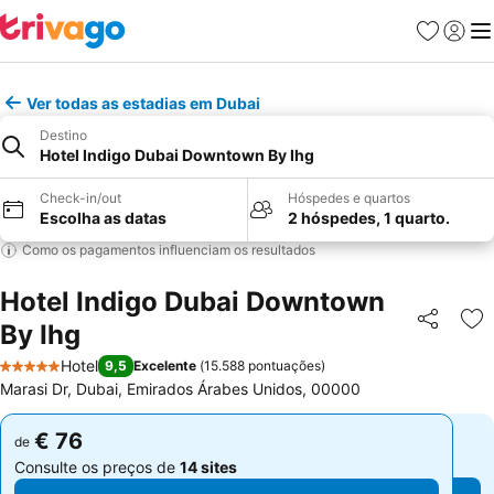
Favoritos
Iniciar
Me
Ver todas as estadias em Dubai
Destino
Hotel Indigo Dubai Downtown By Ihg
Check-in/out
Hóspedes e quartos
Escolha as datas
2 hóspedes, 1 quarto.
Como os pagamentos influenciam os resultados
Hotel Indigo Dubai Downtown
By Ihg
Partilhar
Ad
Hotel
9,5
Excelente
(
15.588 pontuações
)
5 Estrelas
Marasi Dr, Dubai, Emirados Árabes Unidos, 00000
€ 76
€ 76
de
de
Consulte os preços de
14 sites
Consulte os preços de
14 sites