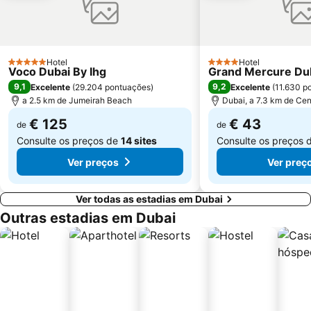
Umm Suqeim
Dubai Silicon Oasis
Dubai Investment Park
Palm Deira Metro Station
Oud Metha
Nadd Al Shiba
Hotel
Hotel
5 Estrelas
4 Estrelas
Voco Dubai By Ihg
Grand Mercure Dub
9,1
9,2
Excelente
(
29.204 pontuações
)
Excelente
(
11.630 p
a 2.5 km de Jumeirah Beach
Dubai, a 7.3 km de Cen
€ 125
€ 43
de
de
Consulte os preços de
14 sites
Consulte os preços 
Ver preços
Ver preç
Ver todas as estadias em Dubai
Outras estadias em Dubai