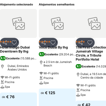
Alojamento selecionado
Alojamentos semelhantes
Hotel
Hotel
Hotel
5 Estrelas
5 Estrelas
4 Estrelas
Partilhar
Adicionar aos favoritos
Partilhar
Adicionar aos favoritos
Partilhar
Adicionar
Hotel Indigo Dubai
Voco Dubai By Ihg
The First Collectio
Downtown By Ihg
Jumeirah Village
9,1
Excelente
(
29.204 pontuações
)
Circle, a Tribute
9,5
Excelente
(
15.588 pontuações
)
Portfolio Hotel
a 2.5 km de Jumeirah
Beach
Dubai, Emirados
9,1
Excelente
(
14.029
Árabes Unidos
Wi-Fi grátis
Dubai, a 19.5 km d
Wi-Fi grátis
Centro da cidade
Piscina
Piscina
Spa
Wi-Fi grátis
Spa
Piscina
€ 125
de
Spa
€ 76
de
€ 42
de