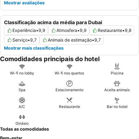
Mostrar avaliações
Classificação acima da média para Dubai
Experiência
•
9,9
Atmosfera
•
9,9
Restaurante
•
9,8
Serviço
•
9,7
Animais de estimação
•
9,7
Mostrar mais classificações
Comodidades principais do hotel
Wi-fi no lobby
Wi-fi nos quartos
Piscina
Spa
Estacionamento
Aceita animais
A/C
Restaurante
Bar no hotel
Ginásio
Todas as comodidades
Bem-estar