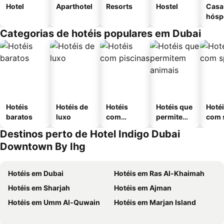
Hotel
Aparthotel
Resorts
Hostel
Casa
hósp
Categorias de hotéis populares em Dubai
Hotéis
Hotéis de
Hotéis
Hotéis que
Hoté
baratos
luxo
com
permitem
com 
piscinas
animais
Destinos perto de Hotel Indigo Dubai
Downtown By Ihg
Hotéis em Dubai
Hotéis em Ras Al-Khaimah
Hotéis em Sharjah
Hotéis em Ajman
Hotéis em Umm Al-Quwain
Hotéis em Marjan Island