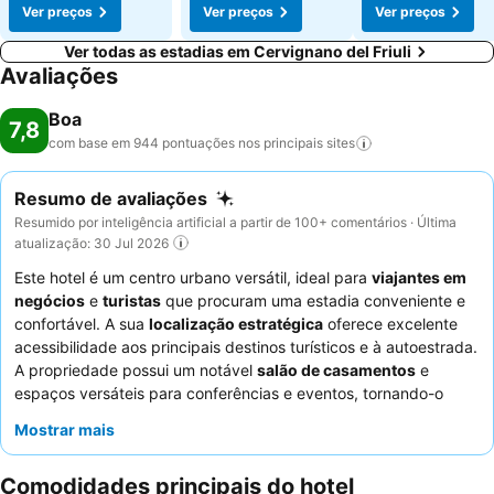
Ver preços
Ver preços
Ver preços
Ver todas as estadias em Cervignano del Friuli
Avaliações
Boa
7,8
com base em 944 pontuações nos principais
sites
Resumo de avaliações
Resumido por inteligência artificial a partir de 100+ comentários · Última
atualização: 30 Jul 2026
Este hotel é um centro urbano versátil, ideal para
viajantes em
negócios
e
turistas
que procuram uma estadia conveniente e
confortável. A sua
localização estratégica
oferece excelente
acessibilidade aos principais destinos turísticos e à autoestrada.
A propriedade possui um notável
salão de casamentos
e
espaços versáteis para conferências e eventos, tornando-o
adequado para encontros profissionais. Os hóspedes elogiam
Mostrar mais
consistentemente os
funcionários e o serviço
pela sua
gentileza e eficiência, e o
pequeno-almoço
recebe elogios pela
Comodidades principais do hotel
sua variedade. Para uma experiência mais tranquila, os