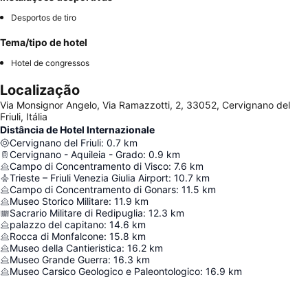
Desportos de tiro
Tema/tipo de hotel
Hotel de congressos
Localização
Via Monsignor Angelo, Via Ramazzotti, 2, 33052, Cervignano del
Friuli, Itália
Distância de Hotel Internazionale
Cervignano del Friuli
:
0.7
km
Cervignano - Aquileia - Grado
:
0.9
km
Campo di Concentramento di Visco
:
7.6
km
Trieste – Friuli Venezia Giulia Airport
:
10.7
km
Campo di Concentramento di Gonars
:
11.5
km
Museo Storico Militare
:
11.9
km
Sacrario Militare di Redipuglia
:
12.3
km
palazzo del capitano
:
14.6
km
Rocca di Monfalcone
:
15.8
km
Museo della Cantieristica
:
16.2
km
Museo Grande Guerra
:
16.3
km
Museo Carsico Geologico e Paleontologico
:
16.9
km