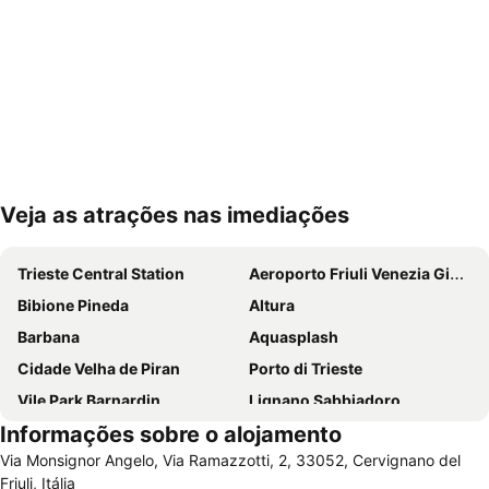
Veja as atrações nas imediações
Ampliar mapa
Trieste Central Station
Aeroporto Friuli Venezia Giulia
Bibione Pineda
Altura
Barbana
Aquasplash
Cidade Velha de Piran
Porto di Trieste
Vile Park Barnardin
Lignano Sabbiadoro
Informações sobre o alojamento
Lignano Pineta Beach
Stadio Friuli
Via Monsignor Angelo, Via Ramazzotti, 2, 33052, Cervignano del
Spiaggia Bibione
Barcolana
Friuli, Itália