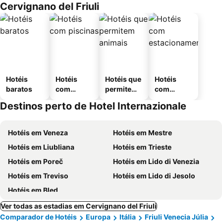
Cervignano del Friuli
Hotéis
Hotéis
Hotéis que
Hotéis
baratos
com
permitem
com
piscinas
animais
estaciona
Destinos perto de Hotel Internazionale
mento
Hotéis em Veneza
Hotéis em Mestre
Hotéis em Liubliana
Hotéis em Trieste
Hotéis em Poreč
Hotéis em Lido di Venezia
Hotéis em Treviso
Hotéis em Lido di Jesolo
Hotéis em Bled
Ver todas as estadias em Cervignano del Friuli
Comparador de Hotéis
Europa
Itália
Friuli Venecia Júlia