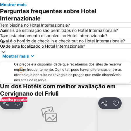
Servola
Krka Strunjan
Mostrar mais
Perguntas frequentes sobre Hotel
Ambasciatori
Praia Portoroz
Internazionale
Laguna
Old town
Tem piscina no Hotel Internazionale?
Spiaggia di Ponente
Koper
Animais de estimação são permitidos no Hotel Internazionale?
Tem estacionamento disponível no Hotel Internazionale?
Qual é o horário de check-in e check-out no Hotel Internazionale?
Onde está localizado o Hotel Internazionale?
Mostrar mais
Os preços e a disponibilidade que recebemos dos sites de reserva
mudam frequentemente. Como tal, pode haver diferenças entre as
ofertas que consulta no trivago e os preços que estão disponíveis
nos sites de reserva.
Um dos Hotéis com melhor avaliação em
Cervignano del Friuli
Escolha popular
Partilhar
Adicionar aos favoritos
Partilhar
Adicio