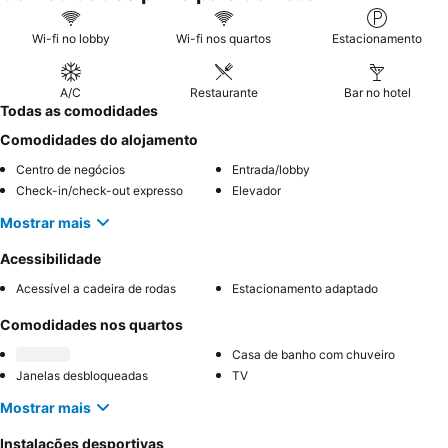
hóspedes podem considerar solicitar um quarto longe da área
do bar, pois algumas partes do hotel podem ser animadas à
Wi-fi no lobby
Wi-fi nos quartos
Estacionamento
noite.
A/C
Restaurante
Bar no hotel
Todas as comodidades
Comodidades do alojamento
Centro de negócios
Entrada/lobby
Check-in/check-out expresso
Elevador
Mostrar mais
Acessibilidade
Acessível a cadeira de rodas
Estacionamento adaptado
Comodidades nos quartos
Casa de banho com chuveiro
Janelas desbloqueadas
TV
Mostrar mais
Instalações desportivas