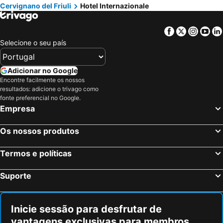
Cervignano del Friuli
Hotel Internazionale
Facebook
Twitter
Insta
Yo
Selecione o seu país
Adicionar no Google
Encontre facilmente os nossos
resultados: adicione o trivago como
fonte preferencial no Google.
Empresa
Os nossos produtos
Termos e políticas
Suporte
Inicie sessão para desfrutar de
vantagens exclusivas para membros