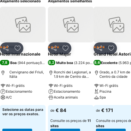
Alojamento selecionado
Alojamentos semelhantes
Hotel
Hotel
Hotel
3 Estrelas
4 Estrelas
4 Estrelas
Partilhar
Adicionar aos favoritos
Partilhar
Adicionar aos favoritos
Partilhar
Adicionar
Hotel Internazionale
Hotel Major
Grand Hotel Astori
7,8
8,2
8,6
Boa
(
944 pontuações
)
Muito boa
(
3.224 pontuações
Excelente
)
(
5.963 
Cervignano del Friuli,
Ronchi dei Legionari, a
Grado, a 0.7 km de
Itália
1.9 km de Centro da
Centro da cidade
cidade
Wi-Fi grátis
Wi-Fi grátis
Wi-Fi grátis
Estacionamento
Estacionamento
Piscina
A/C
Aceita animais
Spa
Ver preços
Ver preços
Ver preços
Selecione as datas para
€ 84
€ 171
de
de
ver os preços exatos.
Consulte os preços de
11
Consulte os preços 
sites
sites