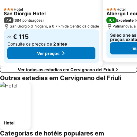
Hotel
Hotel
3 Estrelas
3 Estrelas
San Giorgio Hotel
Albergo Leo
7,4
8,7
(
684 pontuações
)
Excelente
(
San Giorgio di Nogaro, a 0.7 km de Centro da cidade
Palmanova, a 
Selecione as
€ 115
de
preços exato
Consulte os preços de
2 sites
Ve
Ver preços
Ver todas as estadias em Cervignano del Friuli
Outras estadias em Cervignano del Friuli
Hotel
Categorias de hotéis populares em