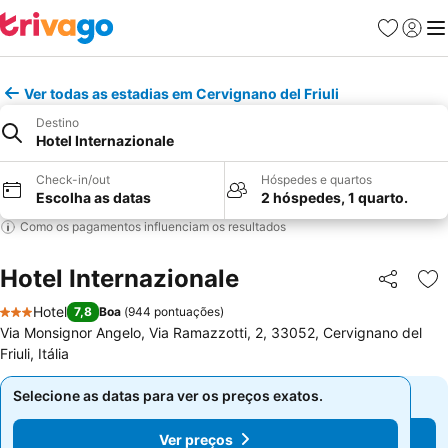
Favoritos
Iniciar
Me
Ver todas as estadias em Cervignano del Friuli
Destino
Hotel Internazionale
Check-in/out
Hóspedes e quartos
Escolha as datas
2 hóspedes, 1 quarto.
Como os pagamentos influenciam os resultados
Hotel Internazionale
Partilhar
Ad
Hotel
7,8
Boa
(
944 pontuações
)
3 Estrelas
Via Monsignor Angelo, Via Ramazzotti, 2, 33052, Cervignano del
Friuli, Itália
Selecione as datas para ver os preços exatos.
Selecione as datas para ver os preços exatos.
Ver preços
Ver preços