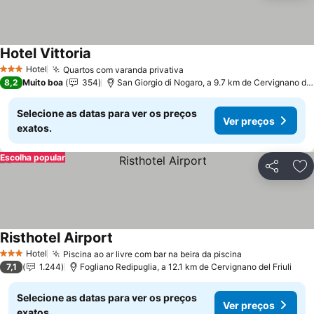
Hotel Vittoria
Ver preços
Hotel
Quartos com varanda privativa
Ver preços
3 Estrelas
8,2
Muito boa
354
San Giorgio di Nogaro, a 9.7 km de Cervignano del 
Selecione as datas para ver os preços
Ver preços
exatos.
Escolha popular
Partilhar
Ad
Risthotel Airport
Ver preços
Hotel
Piscina ao ar livre com bar na beira da piscina
Ver preços
3 Estrelas
7,1
1.244
Fogliano Redipuglia, a 12.1 km de Cervignano del Friuli
Selecione as datas para ver os preços
Ver preços
exatos.