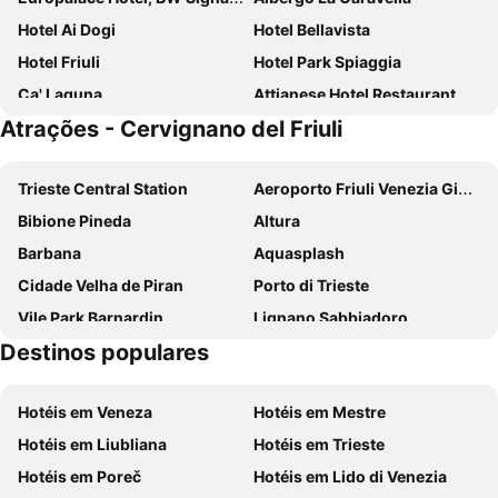
Hotel Ai Dogi
Hotel Bellavista
Hotel Friuli
Hotel Park Spiaggia
Ca' Laguna
Attianese Hotel Restaurant
Atrações - Cervignano del Friuli
Hotel Patriarchi
Hotel Franz
Isola della Cona - Riserva naturale Foce dell'Isonzo
Sam Hotel
Trieste Central Station
Aeroporto Friuli Venezia Giulia
Hotel Excelsior
HR Hotel Piazza della Repubblica
Bibione Pineda
Altura
Hotel Villa d'Este
Aparthotel Touring
Barbana
Aquasplash
Hotel Argentina
Villaggio Turistico Europa
Cidade Velha de Piran
Porto di Trieste
Hotel Ai Pini
Vile Park Barnardin
Lignano Sabbiadoro
Destinos populares
Lignano Pineta Beach
Spiaggia Bibione
Stadio Friuli
Barcolana
Hotéis em Veneza
Hotéis em Mestre
Servola
Krka Strunjan
Hotéis em Liubliana
Hotéis em Trieste
Ambasciatori
Praia Portoroz
Hotéis em Poreč
Hotéis em Lido di Venezia
Laguna
Old town