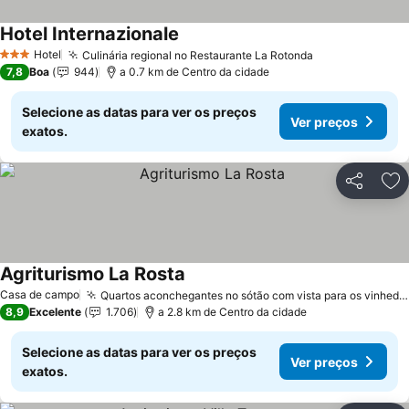
Hotel Internazionale
Ver preços
Hotel
Culinária regional no Restaurante La Rotonda
Ver preços
3 Estrelas
7,8
Boa
944
a 0.7 km de Centro da cidade
Selecione as datas para ver os preços
Ver preços
exatos.
Partilhar
Ad
Agriturismo La Rosta
Ver preços
Casa de campo
Quartos aconchegantes no sótão com vista para os vinhedos
8,9
Excelente
1.706
a 2.8 km de Centro da cidade
Selecione as datas para ver os preços
Ver preços
exatos.