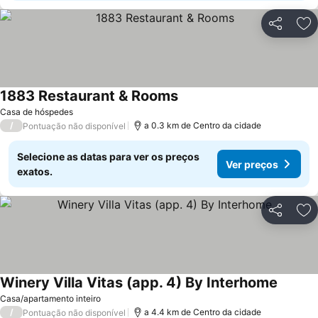
Partilhar
Ad
1883 Restaurant & Rooms
Ver preços
Casa de hóspedes
/
a 0.3 km de Centro da cidade
Pontuação não disponível
Selecione as datas para ver os preços
Ver preços
exatos.
Partilhar
Ad
Winery Villa Vitas (app. 4) By Interhome
Ver pre
Casa/apartamento inteiro
/
a 4.4 km de Centro da cidade
Pontuação não disponível