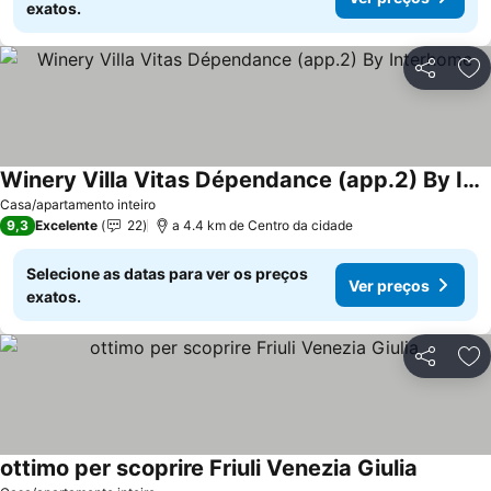
exatos.
Partilhar
Ad
Winery Villa Vitas Dépendance (app.2) By Interhome
Ver preços
Casa/apartamento inteiro
9,3
Excelente
22
a 4.4 km de Centro da cidade
Selecione as datas para ver os preços
Ver preços
exatos.
Partilhar
Ad
ottimo per scoprire Friuli Venezia Giulia
Ver preç