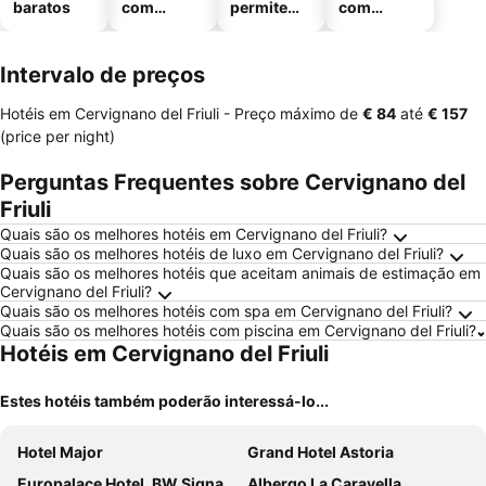
baratos
com
permitem
com
piscinas
animais
estaciona
mento
Intervalo de preços
Hotéis em Cervignano del Friuli -
Preço máximo
de
‎€ 84
até
‎€ 157
(price per night)
Perguntas Frequentes sobre Cervignano del
Friuli
Quais são os melhores hotéis em Cervignano del Friuli?
Quais são os melhores hotéis de luxo em Cervignano del Friuli?
Quais são os melhores hotéis que aceitam animais de estimação em
Cervignano del Friuli?
Quais são os melhores hotéis com spa em Cervignano del Friuli?
Quais são os melhores hotéis com piscina em Cervignano del Friuli?
Hotéis em Cervignano del Friuli
Estes hotéis também poderão interessá-lo...
Hotel Major
Grand Hotel Astoria
Europalace Hotel, BW Signature Collection
Albergo La Caravella