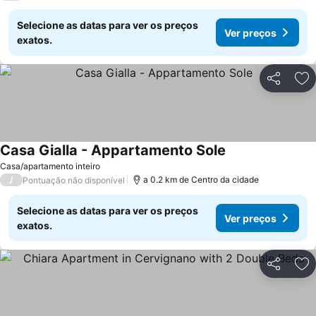
Selecione as datas para ver os preços
Ver preços
exatos.
Partilhar
Ad
Casa Gialla - Appartamento Sole
Ver preços
Casa/apartamento inteiro
/
a 0.2 km de Centro da cidade
Pontuação não disponível
Selecione as datas para ver os preços
Ver preços
exatos.
Partilhar
Ad