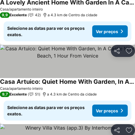
A Lovely Ancient Home With Garden In A Castle, Near Beach And Venice
Ver preços
Casa/apartamento inteiro
9,9
Excelente
42
a 4.3 km de Centro da cidade
Selecione as datas para ver os preços
Ver preços
exatos.
Partilhar
Ad
Casa Artuico: Quiet Home With Garden, In A Castle Near Beach, 1 Hour From Venice
Ver preços
Casa/apartamento inteiro
9,7
Excelente
51
a 4.3 km de Centro da cidade
Selecione as datas para ver os preços
Ver preços
exatos.
Partilhar
Ad