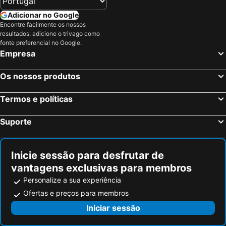
Bled, Gorenjska Hotéis
Roma, Lazio Hotéis
Adicionar no Google
Encontre facilmente os nossos
Milão, Lombardia Hotéis
Veneza, Veneto Hotéis
resultados: adicione o trivago como
Florença, Toscana Hotéis
Nápoles, Campanha Hotéis
fonte preferencial no Google.
Empresa
Bolonha, Emília-Romanha Hotéis
Palermo, Sicília Hotéis
Verona, Veneto Hotéis
Cagliari, Sardenha Hotéis
Os nossos produtos
Termos e políticas
Suporte
Inicie sessão para desfrutar de
vantagens exclusivas para membros
Personalize a sua experiência
Ofertas e preços para membros
Iniciar sessão