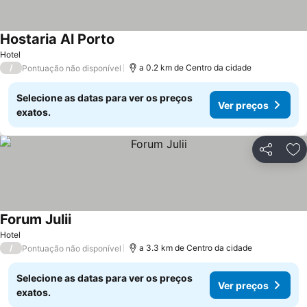
Hostaria Al Porto
Ver preços
Hotel
/
a 0.2 km de Centro da cidade
Pontuação não disponível
Selecione as datas para ver os preços
Ver preços
exatos.
Partilhar
Ad
Forum Julii
Ver preços
Hotel
/
a 3.3 km de Centro da cidade
Pontuação não disponível
Selecione as datas para ver os preços
Ver preços
exatos.