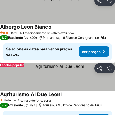
Partilhar
Ad
Albergo Leon Bianco
Ver preços
Hotel
Estacionamento privativo exclusivo
Ver preços
3 Estrelas
8,7
Excelente
400
Palmanova, a 9.5 km de Cervignano del Friuli
Selecione as datas para ver os preços
Ver preços
exatos.
Escolha popular
Partilhar
Ad
Agriturismo Ai Due Leoni
Ver preços
Hotel
Piscina exterior sazonal
Ver preços
1 Estrelas
8,9
Excelente
894
Aquileia, a 9.6 km de Cervignano del Friuli