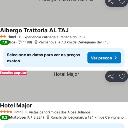
Partilhar
Ad
Albergo Trattoria AL TAJ
Ver preços
Hotel
Experiência culinária autêntica do Friuli
Ver preços
2 Estrelas
7,6
Boa
1.198
Palmanova, a 7.3 km de Cervignano del Friuli
Selecione as datas para ver os preços
Ver preços
exatos.
Escolha popular
Partilhar
Ad
Hotel Major
Ver preços
Hotel
Vistas panorâmicas dos Alpes Julianos
Ver preços
4 Estrelas
8,2
Muito boa
3.224
Ronchi dei Legionari, a 12.1 km de Cervignano del