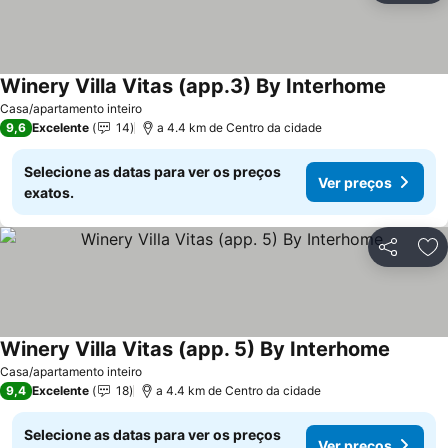
Winery Villa Vitas (app.3) By Interhome
Ver pre
Casa/apartamento inteiro
9,6
Excelente
14
a 4.4 km de Centro da cidade
Selecione as datas para ver os preços
Ver preços
exatos.
Partilhar
Ad
Winery Villa Vitas (app. 5) By Interhome
Ver pre
Casa/apartamento inteiro
9,4
Excelente
18
a 4.4 km de Centro da cidade
Selecione as datas para ver os preços
Ver preços