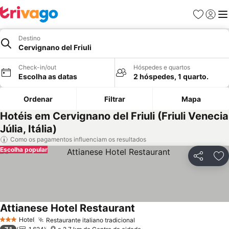
Favoritos
Iniciar
Me
Destino
Cervignano del Friuli
Check-in/out
Hóspedes e quartos
Escolha as datas
2 hóspedes, 1 quarto.
Ordenar
Filtrar
Mapa
Hotéis em Cervignano del Friuli (Friuli Venecia
Júlia, Itália)
Como os pagamentos influenciam os resultados
Escolha popular
Partilhar
Ad
Attianese Hotel Restaurant
Ver preços
Hotel
Restaurante italiano tradicional
Ver preços
3 Estrelas