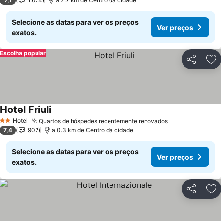
7,1
1.624
a 2.7 km de Centro da cidade
Selecione as datas para ver os preços
Ver preços
exatos.
Escolha popular
Partilhar
Ad
Hotel Friuli
Ver preços
Hotel
Quartos de hóspedes recentemente renovados
Ver preços
2 Estrelas
7,4
902
a 0.3 km de Centro da cidade
Selecione as datas para ver os preços
Ver preços
exatos.
Partilhar
Ad