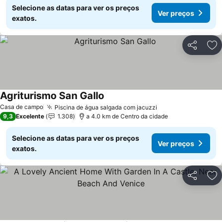
Selecione as datas para ver os preços
Ver preços
exatos.
Partilhar
Ad
Agriturismo San Gallo
Ver preços
Casa de campo
Piscina de água salgada com jacuzzi
Ver preços
9,3
Excelente
1.308
a 4.0 km de Centro da cidade
Selecione as datas para ver os preços
Ver preços
exatos.
Partilhar
Ad