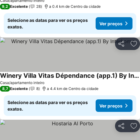
Casa/apartamento inteiro
9,2
Excelente
28
a 0.4 km de Centro da cidade
Selecione as datas para ver os preços
Ver preços
exatos.
Partilhar
Ad
Winery Villa Vitas Dépendance (app.1) By Interhome
Ver preços
Casa/apartamento inteiro
8,7
Excelente
8
a 4.4 km de Centro da cidade
Selecione as datas para ver os preços
Ver preços
exatos.
Partilhar
Ad