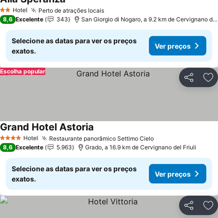
Ver preços
Hotel
Perto de atrações locais
Ver preços
2 Estrelas
8,6
Excelente
343
San Giorgio di Nogaro, a 9.2 km de Cervignano del 
Selecione as datas para ver os preços
Ver preços
exatos.
Escolha popular
Partilhar
Ad
Grand Hotel Astoria
Ver preços
Hotel
Restaurante panorâmico Settimo Cielo
Ver preços
4 Estrelas
8,6
Excelente
5.963
Grado, a 16.9 km de Cervignano del Friuli
Selecione as datas para ver os preços
Ver preços
exatos.
Partilhar
Ad