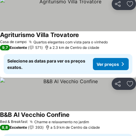
Partilhar
Ad
Agriturismo Villa Trovatore
Ver preços
Casa de campo
Quartos elegantes com vista para o vinhedo
Ver preços
9,7
Excelente
571
a 2.3 km de Centro da cidade
Selecione as datas para ver os preços
Ver preços
exatos.
Partilhar
Ad
B&B Al Vecchio Confine
Ver preços
Bed & Breakfast
Charme e relaxamento no jardim
Ver preços
8,8
Excelente
393
a 5.9 km de Centro da cidade