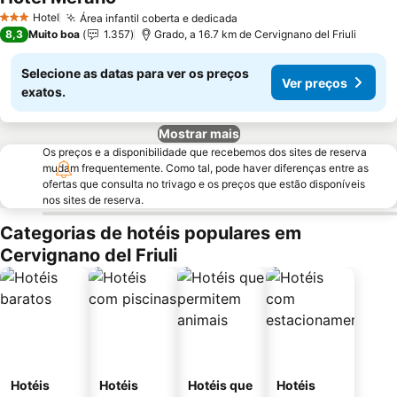
Ver preços
Hotel
Área infantil coberta e dedicada
Ver preços
3 Estrelas
8,3
Muito boa
1.357
Grado, a 16.7 km de Cervignano del Friuli
Selecione as datas para ver os preços
Ver preços
exatos.
Mostrar mais
Os preços e a disponibilidade que recebemos dos sites de reserva
mudam frequentemente. Como tal, pode haver diferenças entre as
ofertas que consulta no trivago e os preços que estão disponíveis
nos sites de reserva.
Categorias de hotéis populares em
Cervignano del Friuli
Hotéis
Hotéis
Hotéis que
Hotéis