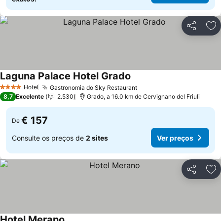
Partilhar
Ad
Laguna Palace Hotel Grado
Ver preços
Hotel
Gastronomia do Sky Restaurant
Ver preços
4 Estrelas
8,7
Excelente
2.530
Grado, a 16.0 km de Cervignano del Friuli
€ 157
De
Consulte os preços de
2 sites
Ver preços
Partilhar
Ad
Hotel Merano