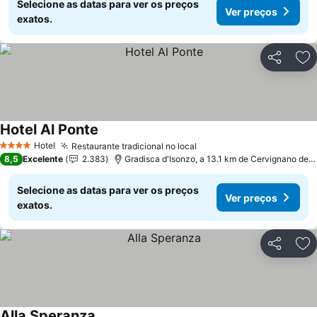
Selecione as datas para ver os preços
Ver preços
exatos.
Partilhar
Ad
Hotel Al Ponte
Ver preços
Hotel
Restaurante tradicional no local
Ver preços
4 Estrelas
8,5
Excelente
2.383
Gradisca d'Isonzo, a 13.1 km de Cervignano del Fr
Selecione as datas para ver os preços
Ver preços
exatos.
Partilhar
Ad
Alla Speranza