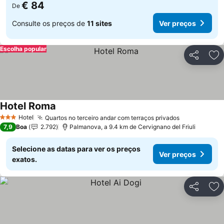
€ 84
De
Consulte os preços de
11 sites
Ver preços
Escolha popular
Partilhar
Ad
Hotel Roma
Ver preços
Hotel
Quartos no terceiro andar com terraços privados
Ver preços
3 Estrelas
7,9
Boa
2.792
Palmanova, a 9.4 km de Cervignano del Friuli
Selecione as datas para ver os preços
Ver preços
exatos.
Partilhar
Ad