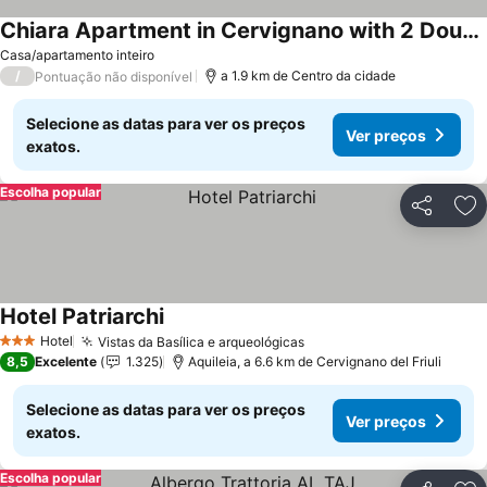
Chiara Apartment in Cervignano with 2 Double Beds
Ver preços
Casa/apartamento inteiro
/
a 1.9 km de Centro da cidade
Pontuação não disponível
Selecione as datas para ver os preços
Ver preços
exatos.
Escolha popular
Partilhar
Ad
Hotel Patriarchi
Ver preços
Hotel
Vistas da Basílica e arqueológicas
Ver preços
3 Estrelas
8,5
Excelente
1.325
Aquileia, a 6.6 km de Cervignano del Friuli
Selecione as datas para ver os preços
Ver preços
exatos.
Escolha popular