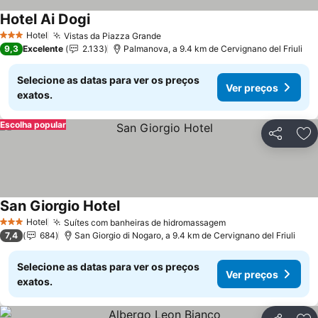
Hotel Ai Dogi
Ver preços
Hotel
Vistas da Piazza Grande
Ver preços
3 Estrelas
9,3
Excelente
2.133
Palmanova, a 9.4 km de Cervignano del Friuli
Selecione as datas para ver os preços
Ver preços
exatos.
Escolha popular
Partilhar
Ad
San Giorgio Hotel
Ver preços
Hotel
Suítes com banheiras de hidromassagem
Ver preços
3 Estrelas
7,4
684
San Giorgio di Nogaro, a 9.4 km de Cervignano del Friuli
Selecione as datas para ver os preços
Ver preços
exatos.