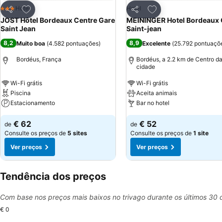
Adicionar aos favoritos
Adicionar aos favor
Hotel
Hotel
3 Estrelas
Partilhar
Partilhar
JOST Hôtel Bordeaux Centre Gare
MEININGER Hotel Bordeaux 
Saint Jean
Saint-jean
8,2
8,9
Muito boa
(
4.582 pontuações
)
Excelente
(
25.792 pontuaçõ
Bordéus, França
Bordéus, a 2.2 km de Centro d
cidade
Wi-Fi grátis
Wi-Fi grátis
Piscina
Aceita animais
Estacionamento
Bar no hotel
€ 62
€ 52
de
de
Consulte os preços de
5 sites
Consulte os preços de
1 site
Ver preços
Ver preços
Tendência dos preços
Com base nos preços mais baixos no trivago durante os últimos 30 
€ 0