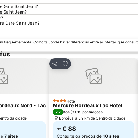
e Gare Saint Jean?
e Saint Jean?
n?
re Gare Saint Jean?
m frequentemente. Como tal, pode haver diferenças entre as ofertas que consult
éus
avoritos
Adicionar aos favoritos
Partilhar
Hotel
4 Estrelas
ordeaux Nord - Lac
Mercure Bordeaux Lac Hotel
7,7
Boa
(
3.815 pontuações
)
entro da cidade
Bordéus, a 5.9 km de Centro da cidade
€ 88
de
de
7 sites
Consulte os preços de
10 sites