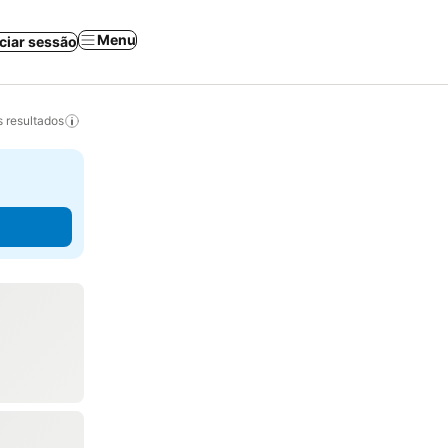
Menu
iciar sessão
 resultados