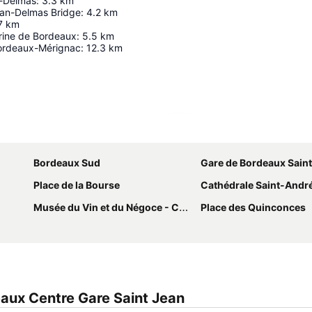
-Delmas
:
3.3
km
an-Delmas Bridge
:
4.2
km
7
km
ine de Bordeaux
:
5.5
km
ordeaux-Mérignac
:
12.3
km
Ampliar mapa
Bordeaux Sud
Gare de Bordeaux Sain
Place de la Bourse
Cathédrale Saint-Andr
Musée du Vin et du Négoce - Cellier des Chartrons
Place des Quinconces
aux Centre Gare Saint Jean