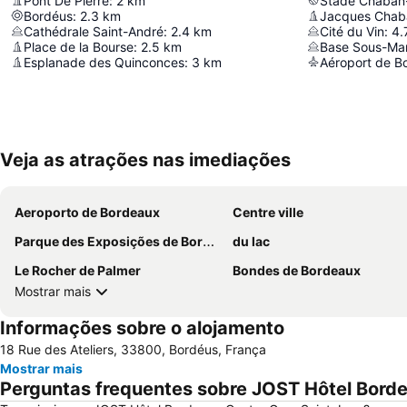
Pont De Pierre
:
2
km
Stade Chaban
Bordéus
:
2.3
km
Jacques Chab
Cathédrale Saint-André
:
2.4
km
Cité du Vin
:
4.
Place de la Bourse
:
2.5
km
Base Sous-Mar
Esplanade des Quinconces
:
3
km
Aéroport de B
Veja as atrações nas imediações
Aeroporto de Bordeaux
Centre ville
Parque des Exposições de Bordeaux-Lac
du lac
Le Rocher de Palmer
Bondes de Bordeaux
Mostrar mais
Informações sobre o alojamento
18 Rue des Ateliers, 33800, Bordéus, França
Mostrar mais
Perguntas frequentes sobre JOST Hôtel Borde