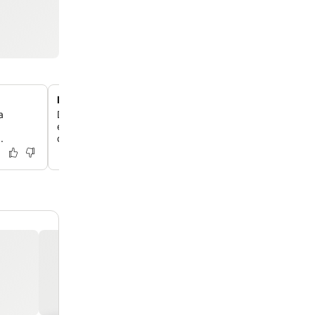
Piscina na cobertura com vistas panorâmicas da cida
a
Desfrute de um mergulho refrescante na piscina exterio
enquanto aprecia as vistas panorâmicas deslumbrante
.
do terraço e bar na cobertura do hotel.