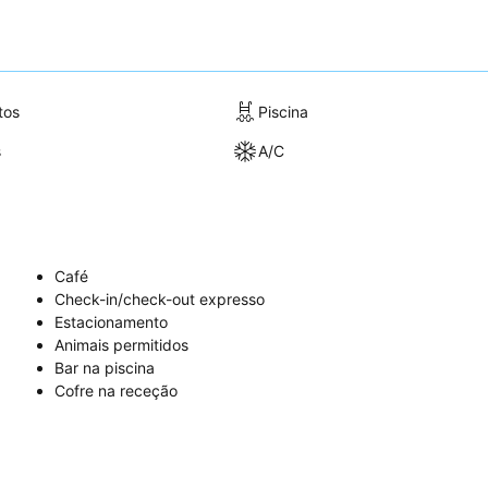
tos
Piscina
s
A/C
Café
Check-in/check-out expresso
Estacionamento
Animais permitidos
Bar na piscina
Cofre na receção