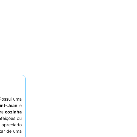
Possui uma
int-Jean
e
uma
cozinha
efeições ou
o apreciado
tar de uma