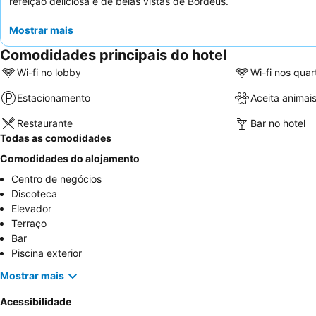
refeição deliciosa e de belas vistas de Bordéus.
Mostrar mais
Comodidades principais do hotel
Wi-fi no lobby
Wi-fi nos quar
Estacionamento
Aceita animai
Restaurante
Bar no hotel
Todas as comodidades
Comodidades do alojamento
Centro de negócios
Discoteca
Elevador
Terraço
Bar
Piscina exterior
Mostrar mais
Acessibilidade