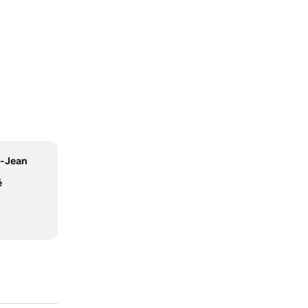
t-Jean
é