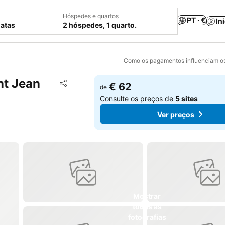
Hóspedes e quartos
PT · €
In
datas
2 hóspedes, 1 quarto.
Como os pagamentos influenciam os
nt Jean
Adicionar aos favoritos
€ 62
de
Partilhar
Consulte os preços de
5 sites
Ver preços