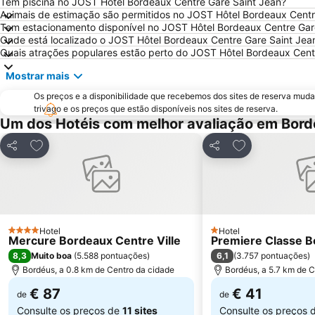
Tem piscina no JOST Hôtel Bordeaux Centre Gare Saint Jean?
Animais de estimação são permitidos no JOST Hôtel Bordeaux Centr
Tem estacionamento disponível no JOST Hôtel Bordeaux Centre Gar
Onde está localizado o JOST Hôtel Bordeaux Centre Gare Saint Jea
Quais atrações populares estão perto do JOST Hôtel Bordeaux Cent
Mostrar mais
Os preços e a disponibilidade que recebemos dos sites de reserva muda
trivago e os preços que estão disponíveis nos sites de reserva.
Um dos Hotéis com melhor avaliação em Bord
Adicionar aos favoritos
Adicionar aos f
Partilhar
Partilhar
Hotel
Hotel
4 Estrelas
1 Estrelas
Mercure Bordeaux Centre Ville
Premiere Classe B
8,3
6,1
Muito boa
(
5.588 pontuações
)
(
3.757 pontuações
)
Bordéus, a 0.8 km de Centro da cidade
Bordéus, a 5.7 km de C
€ 87
€ 41
de
de
Consulte os preços de
11 sites
Consulte os preços 