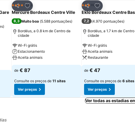
itos
Adicionar aos favoritos
Adicionar aos fav
Hotel
Hotel
4 Estrelas
3 Estrelas
Partilhar
Partilhar
Gare
Mercure Bordeaux Centre Ville
Eklo Bordeaux Centre Bas
8,3
7,2
Muito boa
(
5.588 pontuações
)
(
4.970 pontuações
)
es
)
Bordéus, a 0.8 km de Centro da
Bordéus, a 1.7 km de Centro
cidade
cidade
a
Wi-Fi grátis
Wi-Fi grátis
Estacionamento
Aceita animais
Aceita animais
Restaurante
€ 87
€ 47
de
de
Consulte os preços de
11 sites
Consulte os preços de
6 sites
Ver preços
Ver preços
Ver todas as estadias 
dias