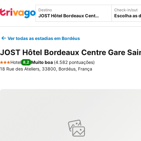
Destino
Check-in/out
Escolha as 
Ver todas as estadias em Bordéus
JOST Hôtel Bordeaux Centre Gare Sai
Hotel
Muito boa
(
4.582 pontuações
)
8,2
3 Estrelas
18 Rue des Ateliers, 33800, Bordéus, França