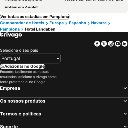
Hotéis em Anglet
Ver todas as estadias em Pamplona
Comparador de Hotéis
Europa
Espanha
Navarra
Pamplona
Hotel Landaben
Facebook
Twitter
Insta
Yo
Selecione o seu país
Adicionar no Google
Encontre facilmente os nossos
resultados: adicione o trivago como
fonte preferencial no Google.
Empresa
Os nossos produtos
Termos e políticas
Suporte