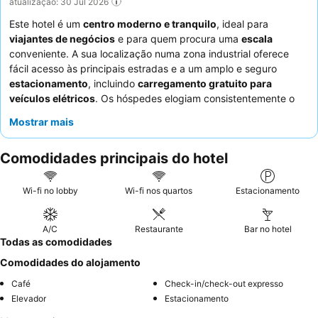
atualização: 30 Jul 2026
Este hotel é um
centro moderno e tranquilo
, ideal para
viajantes de negócios
e para quem procura uma
escala
conveniente. A sua localização numa zona industrial oferece
fácil acesso às principais estradas e a um amplo e seguro
estacionamento
, incluindo
carregamento gratuito para
veículos elétricos
. Os hóspedes elogiam consistentemente o
conforto excecional das acomodações, particularmente as
Mostrar mais
camas superconfortáveis
e o isolamento acústico eficaz,
garantindo uma estadia tranquila. A simpatia e atenção do
staff
Comodidades principais do hotel
são frequentemente destacadas, e o
pequeno-almoço
recebe
elogios pela sua variedade e deliciosas opções, com o
menu do
dia
a oferecer uma excelente relação qualidade-preço para
Wi-fi no lobby
Wi-fi nos quartos
Estacionamento
outras refeições. Para uma experiência mais tranquila, os
hóspedes recomendam solicitar um quarto virado para longe da
A/C
Restaurante
Bar no hotel
zona industrial.
Todas as comodidades
Comodidades do alojamento
Café
Check-in/check-out expresso
Elevador
Estacionamento