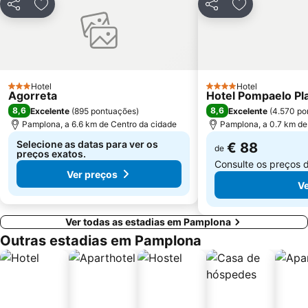
Partilhar
Adicionar aos favoritos
Partilhar
Adicionar aos
Hotel
Hotel
3 Estrelas
4 Estrelas
Agorreta
Hotel Pompaelo Pl
8,6
8,6
Excelente
(
895 pontuações
)
Excelente
(
4.570 po
Pamplona, a 6.6 km de Centro da cidade
Pamplona, a 0.7 km de
Selecione as datas para ver os
€ 88
de
preços exatos.
Consulte os preços 
Ver preços
Ve
Ver todas as estadias em Pamplona
Outras estadias em Pamplona