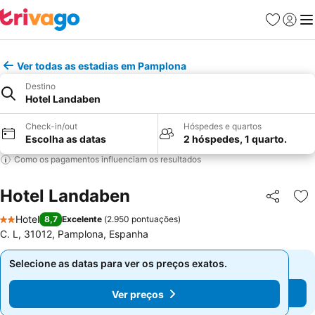
Favoritos
Iniciar
Me
Ver todas as estadias em Pamplona
Destino
Hotel Landaben
Check-in/out
Hóspedes e quartos
Escolha as datas
2 hóspedes, 1 quarto.
Como os pagamentos influenciam os resultados
Hotel Landaben
Partilhar
Ad
Hotel
8,7
Excelente
(
2.950 pontuações
)
2 Estrelas
C. L, 31012, Pamplona, Espanha
Selecione as datas para ver os preços exatos.
Selecione as datas para ver os preços exatos.
Ver preços
Ver preços