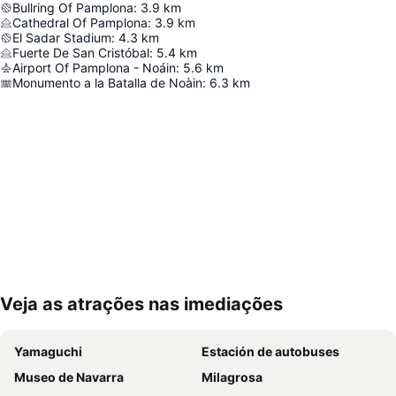
Bullring Of Pamplona
:
3.9
km
Cathedral Of Pamplona
:
3.9
km
El Sadar Stadium
:
4.3
km
Fuerte De San Cristóbal
:
5.4
km
Airport Of Pamplona - Noáin
:
5.6
km
Monumento a la Batalla de Noàin
:
6.3
km
Veja as atrações nas imediações
Ampliar mapa
Yamaguchi
Estación de autobuses
Museo de Navarra
Milagrosa