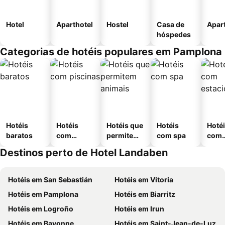
Hotel
Aparthotel
Hostel
Casa de
Apar
hóspedes
Categorias de hotéis populares em Pamplona
Hotéis
Hotéis
Hotéis que
Hotéis
Hoté
baratos
com
permitem
com spa
com
piscinas
animais
esta
Destinos perto de Hotel Landaben
ment
Hotéis em San Sebastián
Hotéis em Vitoria
Hotéis em Pamplona
Hotéis em Biarritz
Hotéis em Logroño
Hotéis em Irun
Hotéis em Bayonne
Hotéis em Saint-Jean-de-Luz