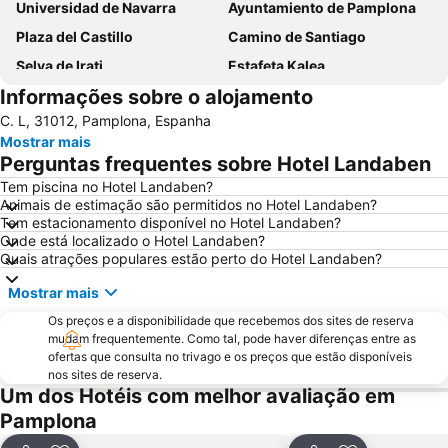
Universidad de Navarra
Ayuntamiento de Pamplona
Plaza del Castillo
Camino de Santiago
Selva de Irati
Estafeta Kalea
Informações sobre o alojamento
Centro de Interpretación de las Fortificaciones de Pamplona
Reyno de Navarra
C. L, 31012, Pamplona, Espanha
Centro Histórico
Mostrar mais
Perguntas frequentes sobre Hotel Landaben
Tem piscina no Hotel Landaben?
Animais de estimação são permitidos no Hotel Landaben?
Tem estacionamento disponível no Hotel Landaben?
Onde está localizado o Hotel Landaben?
Quais atrações populares estão perto do Hotel Landaben?
Mostrar mais
Os preços e a disponibilidade que recebemos dos sites de reserva
mudam frequentemente. Como tal, pode haver diferenças entre as
ofertas que consulta no trivago e os preços que estão disponíveis
nos sites de reserva.
Um dos Hotéis com melhor avaliação em
Pamplona