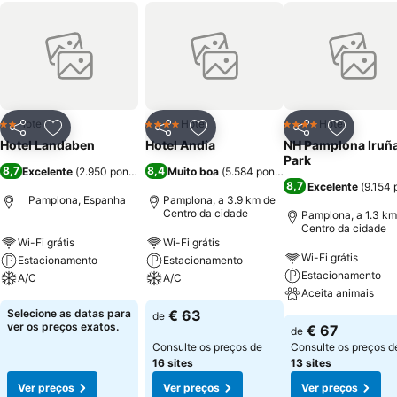
Hotel
Hotel
Hotel
2 Estrelas
4 Estrelas
4 Estrelas
Partilhar
Adicionar aos favoritos
Partilhar
Adicionar aos favoritos
Partilhar
Adicionar
Hotel Landaben
Hotel Andia
NH Pamplona Iruñ
Park
8,7
8,4
Excelente
(
2.950 pontuações
Muito boa
)
(
5.584 pontuações
)
8,7
Excelente
(
9.154 
Pamplona, Espanha
Pamplona, a 3.9 km de
Centro da cidade
Pamplona, a 1.3 km
Centro da cidade
Wi-Fi grátis
Wi-Fi grátis
Wi-Fi grátis
Estacionamento
Estacionamento
Estacionamento
A/C
A/C
Aceita animais
Selecione as datas para
€ 63
de
ver os preços exatos.
€ 67
de
Consulte os preços de
Consulte os preços d
16 sites
13 sites
Ver preços
Ver preços
Ver preços