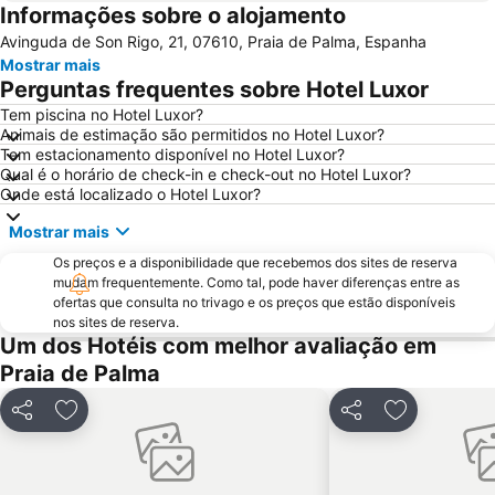
Informações sobre o alojamento
Cala Major
Can Pastilla
Avinguda de Son Rigo, 21, 07610, Praia de Palma, Espanha
Es Trenc
Playa Sa marina de Alcudia
Mostrar mais
Puerto de Port de Soller
Cala Llombards
Perguntas frequentes sobre Hotel Luxor
Golf de Andratx
Santa Ponça
Tem piscina no Hotel Luxor?
Animais de estimação são permitidos no Hotel Luxor?
Cala d'Or
Can Picafort
Tem estacionamento disponível no Hotel Luxor?
Platja de Torà o Platja Peguera Torà
Polígono de Levante
Qual é o horário de check-in e check-out no Hotel Luxor?
Onde está localizado o Hotel Luxor?
Cala Marçal
Riu Centre Palace
Mostrar mais
Platja de Palma
Cala Comtessa
Os preços e a disponibilidade que recebemos dos sites de reserva
House of Katmandu
Parc Natural de s'Albufera de Mallorca
mudam frequentemente. Como tal, pode haver diferenças entre as
Cala Antena
Cala Blanca - Platja de Palmanova
ofertas que consulta no trivago e os preços que estão disponíveis
nos sites de reserva.
Platja Palmira o Platja Peguera Palmira o Platja des Pouet
Cala Gran
Um dos Hotéis com melhor avaliação em
Puerto de Valdemossa - Sa Marina
Paseo Marítimo
Praia de Palma
Cala Esmeralda
Placa Major
Partilhar
Adicionar aos favoritos
Partilhar
Adicionar a
Ballonfahrt mit All in One Mallorca
Santa Catalina
Cala Santanyi
Les Meravelles
Aqualand
Centro Comercial Porto Pi