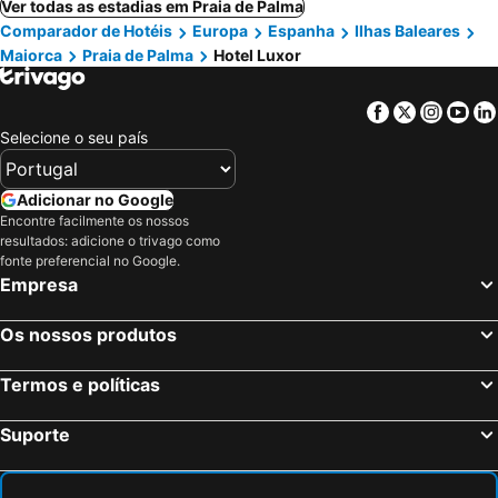
Ver todas as estadias em Praia de Palma
Comparador de Hotéis
Europa
Espanha
Ilhas Baleares
Maiorca
Praia de Palma
Hotel Luxor
Facebook
Twitter
Insta
Yo
Selecione o seu país
Adicionar no Google
Encontre facilmente os nossos
resultados: adicione o trivago como
fonte preferencial no Google.
Empresa
Os nossos produtos
Termos e políticas
Suporte