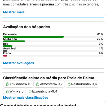
uma convidativa
área de piscina
com três piscinas exteriores,
complementadas por quartos que oferecem solários privados
Mostrar mais
com banheiras de hidromassagem ou camas balinesas e
jacuzzis. Os hóspedes elogiam consistentemente o
staff
excecionalmente simpático e prestável, juntamente com o
Avaliações dos hóspedes
extenso e variado
buffet de pequeno-almoço
que inclui um
brunch gratuito até às 13h. Para uma experiência melhorada,
Excelente
61
%
considere reservar um quarto com um
terraço no último piso e
Muito boa
22
%
jacuzzi
Boa
para maior luxo e conforto.
9
%
Aceitável
4
%
Fraca
4
%
Mostrar avaliações
Classificação acima da média para Praia de Palma
Atividades
•
10
Atmosfera
•
9,7
Restaurante
•
9,6
Wi-fi
•
9,5
Experiência
•
9,4
Mostrar mais classificações
Comodidades principais do hotel