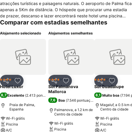
atracções turísticas e paisagens naturais. O aeroporto de Palma fica
apenas a 5Km de distância. O hóspede que procurar uma estadia
de prazer, descanso e lazer encontrará neste hotel uma piscina
Comparar com estadias semelhantes
rodeada de jardins e um terraço, um campo de ténis, mesa de ping-
pong e um restaurante-bar com serviço de buffet. Além disso,
Alojamento selecionado
Alojamentos semelhantes
poderá alugar bicicletas ou carro no hotel. Os restantes serviços
gerais que se podem encontrar neste hotel são constituídos por
recepção de 24h, elevador, cofre, ar condicionado e internet
gratuita. Além destes serviços, é importante referir que se encontra
adaptado para receber crianças. Os 50 quartos disponíveis
encontram-se equipados com: ar condicionado, rádio, telefone,
frigobar, secretária, Wc com chuveiro ou banheira, janela com
varanda com vista para o exterior e televisão.
Hotel
Hotel
Hotel
4 Estrelas
4 Estrelas
4 Estrelas
Partilhar
Adicionar aos favoritos
Partilhar
Adicionar aos favoritos
Partilhar
Adicionar
Hotel Luxor
Sol Palmanova
Sol Guadalupe
Mallorca
8,7
8,1
Excelente
(
2.413 pontuações
)
Muito boa
(
7.194
7,6
Boa
(
7.546 pontuações
)
Praia de Palma,
Magaluf, a 0.5 km 
Espanha
Centro da cidade
Palmanova, a 1.2 km de
Centro da cidade
Wi-Fi grátis
Wi-Fi grátis
Wi-Fi grátis
Piscina
Piscina
Piscina
A/C
A/C