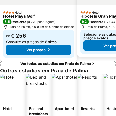
San Sebastián
Cala Pi' de Llucmajor
Hotel
Hotel
4 Estrelas
S´Arenal
Arenal de sa Canova
4 Estrelas
Hotel Playa Golf
Hipotels Gran Pla
8,5
9,2
Excelente
(
4.220 pontuações
)
Excelente
(
12.044
Pabisa Beach Club
Club Marítim San Antonio de la Playa
Praia de Palma, a 0.8 km de Centro da cidade
Praia de Palma, a 1.
Sant Jordi
Portals Vells
Selecione as datas
€ 256
de
preços exatos.
Consulte os preços de
8 sites
Ver pr
Ver preços
Ver todas as estadias em Praia de Palma
Outras estadias em Praia de Palma
Hotel
Bed and
Aparthotel
Resorts
Host
breakfasts