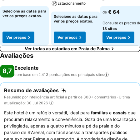
Estacionamento
Ver preços
Ver preços
Selecione as datas para
€ 64
de
Ver preços
ver os preços exatos.
Selecione as datas para
ver os preços exatos.
Consulte os preços d
18 sites
Ver preços
Ver preços
Ver preços
Ver todas as estadias em Praia de Palma
Avaliações
Excelente
8,7
com base em 2.413 pontuações nos principais
sites
Resumo de avaliações
Resumido por inteligência artificial a partir de 300+ comentários · Última
atualização: 30 Jul 2026
Este hotel é um refúgio versátil, ideal para
famílias
e
casais
que
procuram relaxamento e conveniência. Goza de uma localização
privilegiada, apenas a quatro minutos a pé da praia e do
passeio de S'Arenal, com fácil acesso a transportes públicos
para explorar Palma e o aeroporto. A propriedade dispõe de