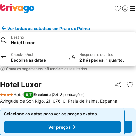
Favoritos
Iniciar
Me
Ver todas as estadias em Praia de Palma
Destino
Hotel Luxor
Check-in/out
Hóspedes e quartos
Escolha as datas
2 hóspedes, 1 quarto.
Como os pagamentos influenciam os resultados
Hotel Luxor
Partilhar
Ad
Hotel
8,7
Excelente
(
2.413 pontuações
)
4 Estrelas
Avinguda de Son Rigo, 21, 07610, Praia de Palma, Espanha
Selecione as datas para ver os preços exatos.
Selecione as datas para ver os preços exatos.
Ver preços
Ver preços