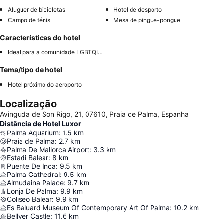
Aluguer de bicicletas
Hotel de desporto
Campo de ténis
Mesa de pingue-pongue
Características do hotel
Ideal para a comunidade LGBTQIA+
Tema/tipo de hotel
Hotel próximo do aeroporto
Localização
Avinguda de Son Rigo, 21, 07610, Praia de Palma, Espanha
Distância de Hotel Luxor
Palma Aquarium
:
1.5
km
Praia de Palma
:
2.7
km
Palma De Mallorca Airport
:
3.3
km
Estadi Balear
:
8
km
Puente De Inca
:
9.5
km
Palma Cathedral
:
9.5
km
Almudaina Palace
:
9.7
km
Lonja De Palma
:
9.9
km
Coliseo Balear
:
9.9
km
Es Baluard Museum Of Contemporary Art Of Palma
:
10.2
km
Bellver Castle
:
11.6
km