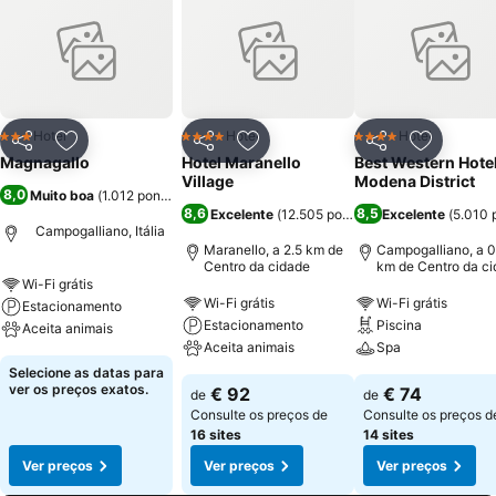
Hotel
Hotel
Hotel
3 Estrelas
4 Estrelas
4 Estrelas
Partilhar
Adicionar aos favoritos
Partilhar
Adicionar aos favoritos
Partilhar
Adicionar
Magnagallo
Hotel Maranello
Best Western Hote
Village
Modena District
8,0
Muito boa
(
1.012 pontuações
)
8,6
8,5
Excelente
(
12.505 pontuações
Excelente
)
(
5.010 
Campogalliano, Itália
Maranello, a 2.5 km de
Campogalliano, a 0
Centro da cidade
km de Centro da c
Wi-Fi grátis
Wi-Fi grátis
Wi-Fi grátis
Estacionamento
Estacionamento
Piscina
Aceita animais
Aceita animais
Spa
Selecione as datas para
ver os preços exatos.
€ 92
€ 74
de
de
Consulte os preços de
Consulte os preços d
16 sites
14 sites
Ver preços
Ver preços
Ver preços