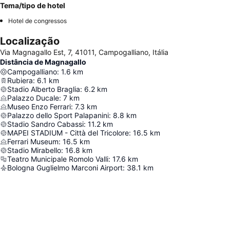
Tema/tipo de hotel
Hotel de congressos
Localização
Via Magnagallo Est, 7, 41011, Campogalliano, Itália
Distância de Magnagallo
Campogalliano
:
1.6
km
Rubiera
:
6.1
km
Stadio Alberto Braglia
:
6.2
km
Palazzo Ducale
:
7
km
Museo Enzo Ferrari
:
7.3
km
Palazzo dello Sport Palapanini
:
8.8
km
Stadio Sandro Cabassi
:
11.2
km
MAPEI STADIUM - Città del Tricolore
:
16.5
km
Ferrari Museum
:
16.5
km
Stadio Mirabello
:
16.8
km
Teatro Municipale Romolo Valli
:
17.6
km
Bologna Guglielmo Marconi Airport
:
38.1
km