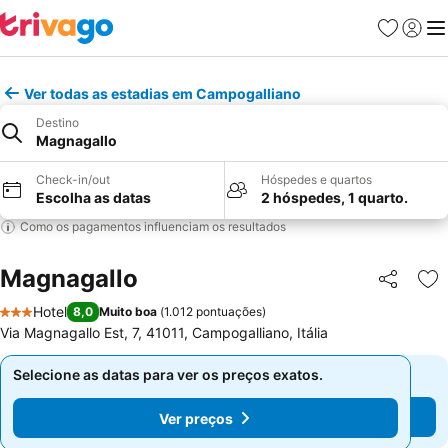
Favoritos
Iniciar
Me
Ver todas as estadias em Campogalliano
Destino
Magnagallo
Check-in/out
Hóspedes e quartos
Escolha as datas
2 hóspedes, 1 quarto.
Como os pagamentos influenciam os resultados
Magnagallo
Partilhar
Ad
Hotel
8,0
Muito boa
(
1.012 pontuações
)
3 Estrelas
Via Magnagallo Est, 7, 41011, Campogalliano, Itália
Selecione as datas para ver os preços exatos.
Selecione as datas para ver os preços exatos.
Ver preços
Ver preços