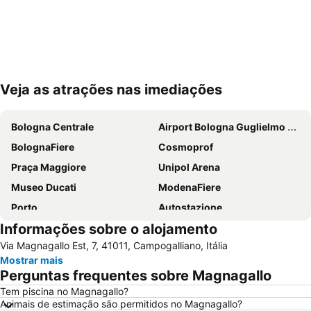
Veja as atrações nas imediações
Ampliar mapa
Bologna Centrale
Airport Bologna Guglielmo Marconi
BolognaFiere
Cosmoprof
Praça Maggiore
Unipol Arena
Museo Ducati
ModenaFiere
Porto
Autostazione
Informações sobre o alojamento
Santuario della Madonna di San Luca
Saragozza
Via Magnagallo Est, 7, 41011, Campogalliano, Itália
MAMbo Museo d'Arte Moderna di Bologna
Fontana del Nettuno
Mostrar mais
Book in Modena
Mercanteinfiera
Perguntas frequentes sobre Magnagallo
Basílica de São Petrônio
Fiera di Santa Lucia
Tem piscina no Magnagallo?
Animais de estimação são permitidos no Magnagallo?
Mantova Outlet
San Giminiano's festival