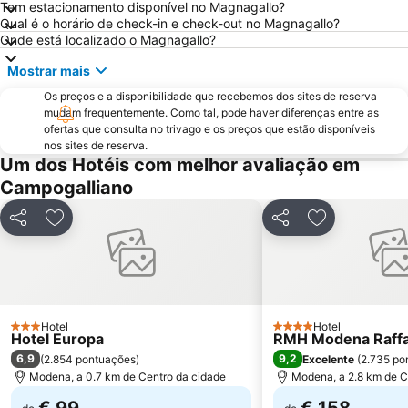
Tem estacionamento disponível no Magnagallo?
Teatro Regio
San Donato
Qual é o horário de check-in e check-out no Magnagallo?
Onde está localizado o Magnagallo?
Pilastro
Mostrar mais
Os preços e a disponibilidade que recebemos dos sites de reserva
mudam frequentemente. Como tal, pode haver diferenças entre as
ofertas que consulta no trivago e os preços que estão disponíveis
nos sites de reserva.
Um dos Hotéis com melhor avaliação em
Campogalliano
Partilhar
Adicionar aos favoritos
Partilhar
Adicionar aos
Hotel
Hotel
3 Estrelas
4 Estrelas
Hotel Europa
RMH Modena Raffa
6,9
9,2
(
2.854 pontuações
)
Excelente
(
2.735 po
Modena, a 0.7 km de Centro da cidade
Modena, a 2.8 km de C