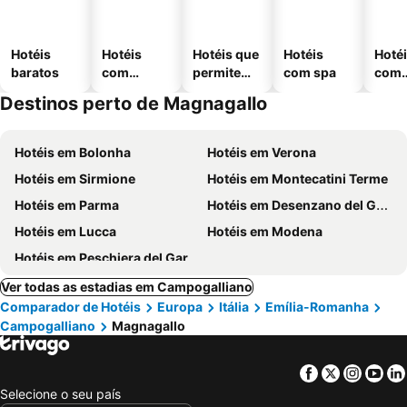
Hotéis
Hotéis
Hotéis que
Hotéis
Hoté
baratos
com
permitem
com spa
com
piscinas
animais
esta
Destinos perto de Magnagallo
ment
Hotéis em Bolonha
Hotéis em Verona
Hotéis em Sirmione
Hotéis em Montecatini Terme
Hotéis em Parma
Hotéis em Desenzano del Garda
Hotéis em Lucca
Hotéis em Modena
Hotéis em Peschiera del Garda
Ver todas as estadias em Campogalliano
Comparador de Hotéis
Europa
Itália
Emília-Romanha
Campogalliano
Magnagallo
Facebook
Twitter
Insta
Yo
Selecione o seu país