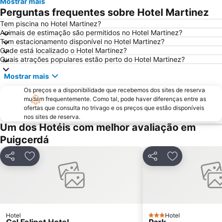
Mostrar mais
Cremallera de Núria
Parc Natural de la Vall de Sorteny
Perguntas frequentes sobre Hotel Martinez
Andorra Romànica -centre d'interpretació
Catedral de la Seu d´Urgell
Tem piscina no Hotel Martinez?
Animais de estimação são permitidos no Hotel Martinez?
Puigcerdà
Vall de Núria
Tem estacionamento disponível no Hotel Martinez?
Parque Natural de Cadí-Moixeró
Ax 3 Domaines
Onde está localizado o Hotel Martinez?
Quais atrações populares estão perto do Hotel Martinez?
La Plaça de Catalunya
Mostrar mais
Os preços e a disponibilidade que recebemos dos sites de reserva
mudam frequentemente. Como tal, pode haver diferenças entre as
ofertas que consulta no trivago e os preços que estão disponíveis
nos sites de reserva.
Um dos Hotéis com melhor avaliação em
Puigcerdá
Partilhar
Adicionar aos favoritos
Partilhar
Adicionar aos
Hotel
Hotel
3 Estrelas