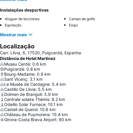
Instalações desportivas
Aluguer de bicicletas
Campo de golfe
Equitação
Esqui
Mostrar mais
Localização
Carr. Llívia, 6, 17520, Puigcerdá, Espanha
Distância de Hotel Martinez
Museu Cerdà
:
0.6
km
Puigcerdá
:
0.8
km
Bourg-Madame
:
0.9
km
Sant Vicenç
:
3.1
km
Le Musée de Cerdagne
:
5.4
km
Castillo De Llivia
:
5.5
km
Dolmen de Brangolí
:
5.9
km
Centrale solaire Thémis
:
8.2
km
Odeillo Solar Furnace
:
10.1
km
Castell de Querol
:
10.6
km
Château de Puymorens
:
15.4
km
Girona-Costa Brava Airport
:
90
km