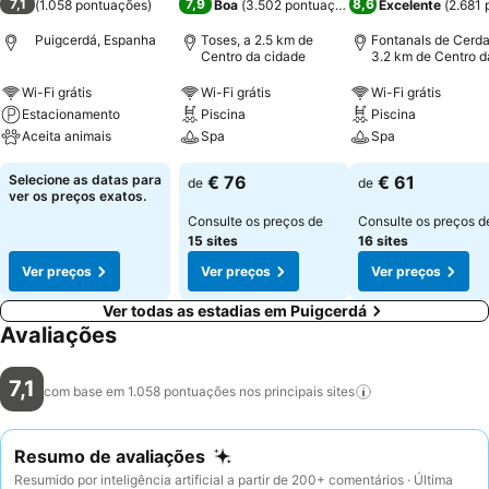
7,1
7,9
8,6
(
1.058 pontuações
)
Boa
(
3.502 pontuações
)
Excelente
(
2.681 
Puigcerdá, Espanha
Toses, a 2.5 km de
Fontanals de Cerda
Centro da cidade
3.2 km de Centro d
cidade
Wi-Fi grátis
Wi-Fi grátis
Wi-Fi grátis
Estacionamento
Piscina
Piscina
Aceita animais
Spa
Spa
Selecione as datas para
€ 76
€ 61
de
de
ver os preços exatos.
Consulte os preços de
Consulte os preços d
15 sites
16 sites
Ver preços
Ver preços
Ver preços
Ver todas as estadias em Puigcerdá
Avaliações
7,1
com base em 1.058 pontuações nos principais
sites
Resumo de avaliações
Resumido por inteligência artificial a partir de 200+ comentários · Última