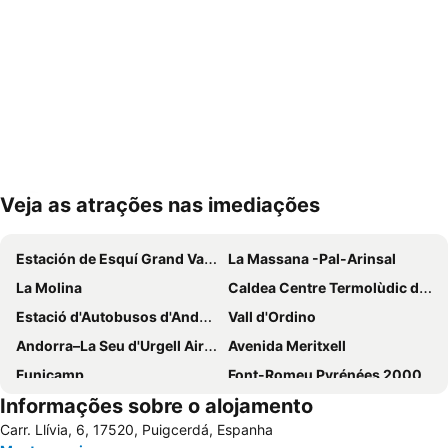
Veja as atrações nas imediações
Ampliar mapa
Estación de Esquí Grand Valira
La Massana -Pal-Arinsal
La Molina
Caldea Centre Termolùdic d' Andorra
Estació d'Autobusos d'Andorra
Vall d'Ordino
Andorra–La Seu d'Urgell Airport
Avenida Meritxell
Funicamp
Font-Romeu Pyrénées 2000
Informações sobre o alojamento
Vall de Núria
Vallnord
Carr. Llívia, 6, 17520, Puigcerdá, Espanha
Masella
Vall de Canillo