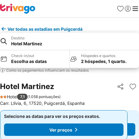
Favoritos
Iniciar
Me
Ver todas as estadias em Puigcerdá
Destino
Hotel Martinez
Check-in/out
Hóspedes e quartos
Escolha as datas
2 hóspedes, 1 quarto.
Como os pagamentos influenciam os resultados
Hotel Martinez
Partilhar
Ad
Hotel
7,1
(
1.058 pontuações
)
2 Estrelas
Carr. Llívia, 6, 17520, Puigcerdá, Espanha
Selecione as datas para ver os preços exatos.
Selecione as datas para ver os preços exatos.
Ver preços
Ver preços