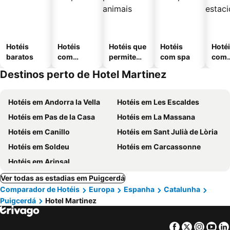
Hotéis
Hotéis
Hotéis que
Hotéis
Hoté
baratos
com
permitem
com spa
com
piscinas
animais
esta
Destinos perto de Hotel Martinez
ment
Hotéis em Andorra la Vella
Hotéis em Les Escaldes
Hotéis em Pas de la Casa
Hotéis em La Massana
Hotéis em Canillo
Hotéis em Sant Julià de Lòria
Hotéis em Soldeu
Hotéis em Carcassonne
Hotéis em Arinsal
Ver todas as estadias em Puigcerdá
Comparador de Hotéis
Europa
Espanha
Catalunha
Puigcerdá
Hotel Martinez
Facebook
Twitter
Insta
Yo