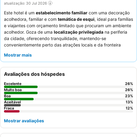
atualização: 30 Jul 2026
Este hotel é um
estabelecimento familiar
com uma decoração
acolhedora, familiar e com
temática de esqui
, ideal para famílias
e viajantes com orçamento limitado que procuram um ambiente
acolhedor. Goza de uma
localização privilegiada
na periferia
da cidade, oferecendo tranquilidade, mantendo-se
convenientemente perto das atrações locais e da fronteira
francesa. A propriedade dispõe de uma
área comum
com
Mostrar mais
frigorífico e utensílios de cozinha, promovendo uma sensação
caseira, juntamente com uma
sala dedicada com jogos de
tabuleiro
para entretenimento. Os hóspedes elogiam
Avaliações dos hóspedes
consistentemente a
simpatia excecional e a atenção dos
funcionários
, e o
excelente e variado pequeno-almoço
com
Excelente
26
%
charcutaria de qualidade. Para uma estadia mais tranquila, os
Muito boa
26
%
hóspedes podem considerar solicitar um quarto virado para
Boa
23
%
Aceitável
13
%
longe de potenciais fontes de ruído.
Fraca
12
%
Mostrar avaliações