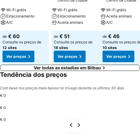
Centro da cidade
Centro da cidade
Wi-Fi grátis
Wi-Fi grátis
Wi-Fi grátis
Estacionamento
Estacionamento
Aceita animais
A/C
Aceita animais
A/C
Ver preços
Ver preços
Ver preços
€ 60
€ 51
€ 46
de
de
de
Consulte os preços de
Consulte os preços de
Consulte os preços d
12 sites
18 sites
10 sites
Ver preços
Ver preços
Ver preços
Ver todas as estadias em Bilbau
Tendência dos preços
Com base nos preços mais baixos no trivago durante os últimos 30 dias
€ 0
€ 0
€ 0