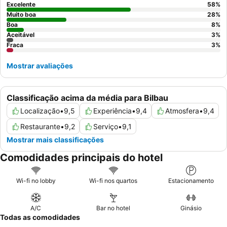
mais serena, considere solicitar um quarto num andar superior
Excelente
58
%
ou virado para um pátio interior para maior tranquilidade.
Muito boa
28
%
Boa
8
%
Aceitável
3
%
Fraca
3
%
Mostrar avaliações
Classificação acima da média para Bilbau
Localização
•
9,5
Experiência
•
9,4
Atmosfera
•
9,4
Restaurante
•
9,2
Serviço
•
9,1
Mostrar mais classificações
Comodidades principais do hotel
Wi-fi no lobby
Wi-fi nos quartos
Estacionamento
A/C
Bar no hotel
Ginásio
Todas as comodidades