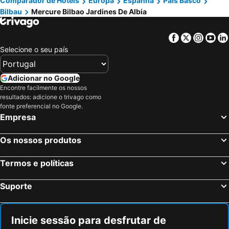
Comparador de Hotéis
Europa
Espanha
País Basco
Bilbau
Mercure Bilbao Jardines De Albia
Facebook
Twitter
Insta
Yo
Selecione o seu país
Adicionar no Google
Encontre facilmente os nossos
resultados: adicione o trivago como
fonte preferencial no Google.
Empresa
Os nossos produtos
Termos e políticas
Suporte
Inicie sessão para desfrutar de