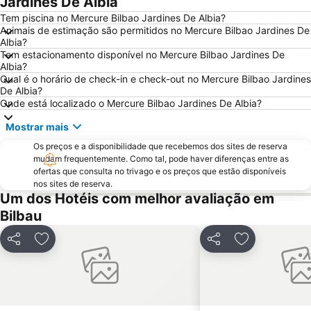
Jardines De Albia
Zubiarte
Vitoria Airport
Tem piscina no Mercure Bilbao Jardines De Albia?
Animais de estimação são permitidos no Mercure Bilbao Jardines De
Termibus
Ibarrekolanda
Albia?
Tem estacionamento disponível no Mercure Bilbao Jardines De
Gazalbide
Megapark
Albia?
Iglesia de la Sagrada Familia
Abandoko Done Bikendi Martiriaren eliza
Qual é o horário de check-in e check-out no Mercure Bilbao Jardines
De Albia?
Tranvía
Teatro Arriaga
Onde está localizado o Mercure Bilbao Jardines De Albia?
Uríbarri
Plaza Nueva
Mostrar mais
Catedral de Santiago
Miribilla
Os preços e a disponibilidade que recebemos dos sites de reserva
Churruca
Puerto deportivo El Abra-Getxo
mudam frequentemente. Como tal, pode haver diferenças entre as
ofertas que consulta no trivago e os preços que estão disponíveis
La Arena
Puebla Vieja de Castro Urdiales
nos sites de reserva.
Um dos Hotéis com melhor avaliação em
Albia Gardens
Matico-Ciudad Jardín
Bilbau
Plaza Biribila
Museu de Belas Artes
Parque Dona Casilda
Plaza de Toros Vista Alegre
Partilhar
Adicionar aos favoritos
Partilhar
Adicionar aos
Amézola
Parque Europa
Arangoiti
Umore Azoka
Avenida Basagoiti
Algorta