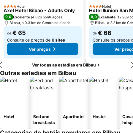
de Gorliz
Iglesia de San Pedro de Tabira
Hotel
Hotel
4 Estrelas
4 Estrelas
Axel Hotel Bilbao - Adults Only
Hotel Ilunion San
9,0
9,0
Excelente
(
4.026 pontuações
)
Excelente
(
12.989 p
Bilbau, a 0.3 km de Centro da cidade
Bilbau, a 2.2 km de Ce
€ 65
€ 66
de
de
Consulte os preços de
6 sites
Consulte os preços 
Ver preços
Ver preç
Ver todas as estadias em Bilbau
Outras estadias em Bilbau
Hotel
Bed and
Aparthotel
Hostel
Casa
breakfasts
hósp
Categorias de hotéis populares em Bilbau