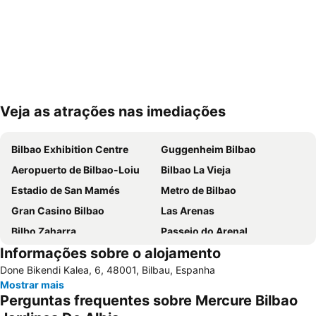
Veja as atrações nas imediações
Ampliar mapa
Bilbao Exhibition Centre
Guggenheim Bilbao
Aeropuerto de Bilbao-Loiu
Bilbao La Vieja
Estadio de San Mamés
Metro de Bilbao
Gran Casino Bilbao
Las Arenas
Bilbo Zaharra
Passeio do Arenal
Informações sobre o alojamento
Altamira
Txagorritxu
Done Bikendi Kalea, 6, 48001, Bilbau, Espanha
Bilbao BBK Live
San Juan de Gaztelugatxe
Mostrar mais
Abando Indalecio Prieto Geltokia
A los hermanos Tonetti
Perguntas frequentes sobre Mercure Bilbao
Zorroza
Gran Vía