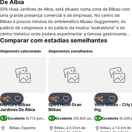
De Albia
SPA Husa Jardines de Albia, está situado numa zona de Bilbao com
uma grande presença comercial e de empresas. No centro de
Bilbao a poucos minutos do emblemático Museu Guggenheim, do
palácio de congressos e do palácio da musica “euskalduna” e do
centro historico onde podera experimentar a famosa gastronomia
Comparar com estadias semelhantes
Basca. O hotel esta equipado com 138 quartos desses, dois são
suites juniores. Todas estão equipadas com Ar condicionado,
Alojamento selecionado
Alojamentos semelhantes
Televisão, Minibar, Cofre, Internet wifi gratuita, Secador de Cabelo,
casa de banho completa, telefone. Entre muitos outros serviços
disponíveis pelo hotel encontram-se Ginásio, Sala de convenções
preparadas para satisfazer as necessidades profissionais dos seus
clientes, Centro de Negócios, Internet Wifi, Cafetaria, Serviço de
Quartos 24H, Lavandaria, Estacionamento, Spa Urbano alguns dos
serviços acima referidos necessitaram de Reserva previa com um
custo adicional, e o Restaurante “zuria” especializado em comida
Hotel
Hotel
Hotel
4 Estrelas
4 Estrelas
3 Estrelas
Partilhar
Adicionar aos favoritos
Partilhar
Adicionar aos favoritos
Partilhar
Adicionar
Basca. O Hotel dispõem ainda de Estacionamento de Autocarro
Mercure Bilbao
Spirit Hotel Gran
Voco Bilbao - City
muito perto do edifício. Numa cidade com museus tão importante
Jardines De Albia
Bilbao
Ihg
como o Guggenheim não perca também no hotel uma exposiçao de
8,7
9,1
8,9
Excelente
(
9.712 pontuações
Excelente
)
(
30.820 pontuações
Excelente
)
(
6.359 
arte permanente, dando um toque artístico a sua estadi
Bilbau, Espanha
Bilbau, a 0.9 km de
Bilbau, a 1.0 km de