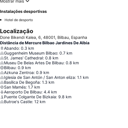
Mostrar mais
Instalações desportivas
Hotel de desporto
Localização
Done Bikendi Kalea, 6, 48001, Bilbau, Espanha
Distância de Mercure Bilbao Jardines De Albia
Abando
:
0.3
km
Guggenheim Museum Bilbao
:
0.7
km
St. James' Cathedral
:
0.8
km
Museu De Belas Artes De Bilbau
:
0.8
km
Bilbau
:
0.9
km
Azkuna Zentroa
:
0.9
km
Iglesia de San Antón / San Anton eliza
:
1.1
km
Basílica De Begoña
:
1.3
km
San Mamés
:
1.7
km
Aeroporto De Bilbau
:
4.4
km
Puente Colgante De Bizkaia
:
9.8
km
Butroe's Castle
:
12
km