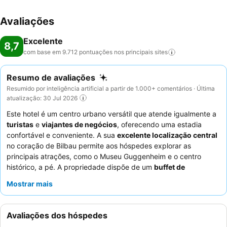
Avaliações
Excelente
8,7
com base em 9.712 pontuações nos principais
sites
Resumo de avaliações
Resumido por inteligência artificial a partir de 1.000+ comentários · Última
atualização: 30 Jul 2026
Este hotel é um centro urbano versátil que atende igualmente a
turistas
e
viajantes de negócios
, oferecendo uma estadia
confortável e conveniente. A sua
excelente localização central
no coração de Bilbau permite aos hóspedes explorar as
principais atrações, como o Museu Guggenheim e o centro
histórico, a pé. A propriedade dispõe de um
buffet de
pequeno-almoço
muito elogiado, com opções diversas e de
Mostrar mais
alta qualidade, incluindo sumos frescos e especialidades bascas
locais. Os hóspedes destacam consistentemente o
staff
simpático, prestável e atencioso
, particularmente a equipa da
Avaliações dos hóspedes
receção, pelo seu serviço excecional. Para uma experiência