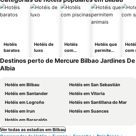
Hotéis
Hotéis de
Hotéis
Hotéis que
Hoté
baratos
luxo
com
permitem
com 
piscinas
animais
Destinos perto de Mercure Bilbao Jardines De
Albia
Hotéis em Bilbau
Hotéis em San Sebastián
Hotéis em Santander
Hotéis em Vitoria
Hotéis em Logroño
Hotéis em Santillana do Mar
Hotéis em Irun
Hotéis em Suances
Hotéis em Baracaldo
Ver todas as estadias em Bilbau