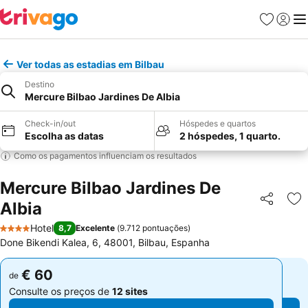
Favoritos
Iniciar
Me
Ver todas as estadias em Bilbau
Destino
Mercure Bilbao Jardines De Albia
Check-in/out
Hóspedes e quartos
Escolha as datas
2 hóspedes, 1 quarto.
Como os pagamentos influenciam os resultados
Mercure Bilbao Jardines De
Albia
Partilhar
Ad
Hotel
8,7
Excelente
(
9.712 pontuações
)
4 Estrelas
Done Bikendi Kalea, 6, 48001, Bilbau, Espanha
€ 60
€ 60
de
de
Consulte os preços de
12 sites
Consulte os preços de
12 sites