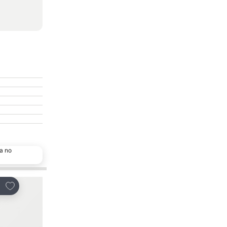
a no
Escolha popular
Adicionar aos favoritos
Adicionar aos favor
tilhar
Partilhar