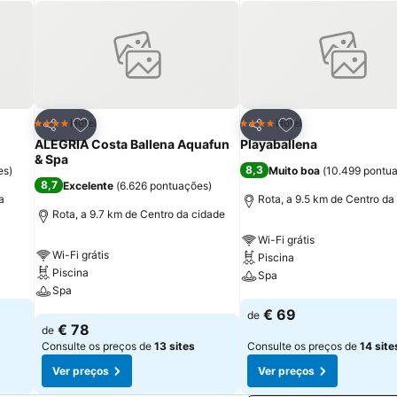
itos
Adicionar aos favoritos
Adicionar aos fav
Hotel
Hotel
4 Estrelas
4 Estrelas
Partilhar
Partilhar
ALEGRIA Costa Ballena Aquafun
Playaballena
& Spa
8,3
es
)
Muito boa
(
10.499 pontu
8,7
Excelente
(
6.626 pontuações
)
a
Rota, a 9.5 km de Centro da
Rota, a 9.7 km de Centro da cidade
Wi-Fi grátis
Wi-Fi grátis
Piscina
Piscina
Spa
Spa
Ver preços
€ 69
de
Ver preços
€ 78
de
Consulte os preços de
13 sites
Consulte os preços de
14 site
Ver preços
Ver preços