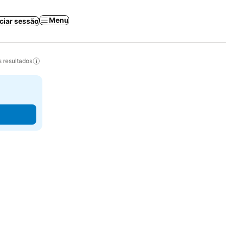
Menu
iciar sessão
 resultados