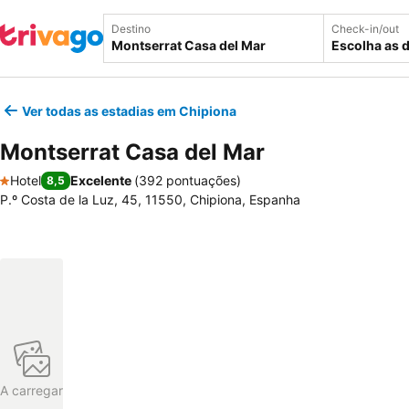
Destino
Check-in/out
Escolha as 
Ver todas as estadias em Chipiona
Montserrat Casa del Mar
Hotel
Excelente
(
392 pontuações
)
8,5
1 Estrelas
P.º Costa de la Luz, 45, 11550, Chipiona, Espanha
A carregar