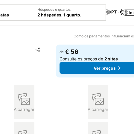
Hóspedes e quartos
PT · €
In
datas
2 hóspedes, 1 quarto.
Como os pagamentos influenciam os
Adicionar aos favoritos
€ 56
de
Partilhar
Consulte os preços de
2 sites
Ver preços
A carregar
A carregar