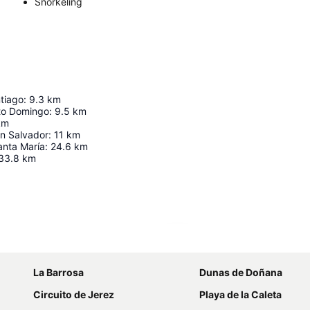
Snorkeling
ntiago
:
9.3
km
nto Domingo
:
9.5
km
km
an Salvador
:
11
km
anta María
:
24.6
km
33.8
km
Ampliar mapa
La Barrosa
Dunas de Doñana
Circuito de Jerez
Playa de la Caleta