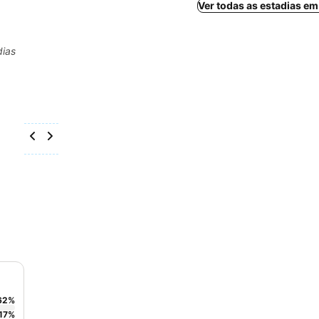
Ver todas as estadias e
dias
62
%
17
%