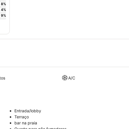
8
%
4
%
9
%
tos
A/C
Entrada/lobby
Terraço
bar na praia
Quarto para não fumadores