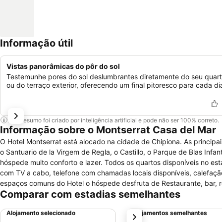
Informação útil
Vistas panorâmicas do pôr do sol
Testemunhe pores do sol deslumbrantes diretamente do seu quar
ou do terraço exterior, oferecendo um final pitoresco para cada di
Este resumo foi criado por inteligência artificial e pode não ser 100% correto.
Informação sobre o Montserrat Casa del Mar
O Hotel Montserrat está alocado na cidade de Chipiona. As principa
o Santuario de la Virgem de Regla, o Castillo, o Parque de Blas Inf
hóspede muito conforto e lazer. Todos os quartos disponíveis no 
com TV a cabo, telefone com chamadas locais disponíveis, calefação
espaços comuns do Hotel o hóspede desfruta de Restaurante, bar, 
Comparar com estadias semelhantes
Hotel oferece serviço de quartos, locação de bicicletas e posto de
nas proximidades, caminhadas, acesso a internet de alta velocidade
Alojamento selecionado
Alojamentos semelhantes
próximo
mergulho e pesca.