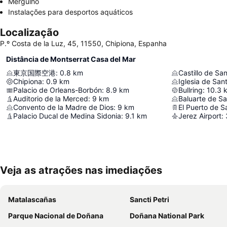
Mergulho
Instalações para desportos aquáticos
Localização
P.º Costa de la Luz, 45, 11550, Chipiona, Espanha
Distância de Montserrat Casa del Mar
東京国際空港
:
0.8
km
Castillo de Sa
Chipiona
:
0.9
km
Iglesia de Sa
Palacio de Orleans-Borbón
:
8.9
km
Bullring
:
10.3
Auditorio de la Merced
:
9
km
Baluarte de S
Convento de la Madre de Dios
:
9
km
El Puerto de S
Palacio Ducal de Medina Sidonia
:
9.1
km
Jerez Airport
:
Veja as atrações nas imediações
Matalascañas
Sancti Petri
Parque Nacional de Doñana
Doñana National Park