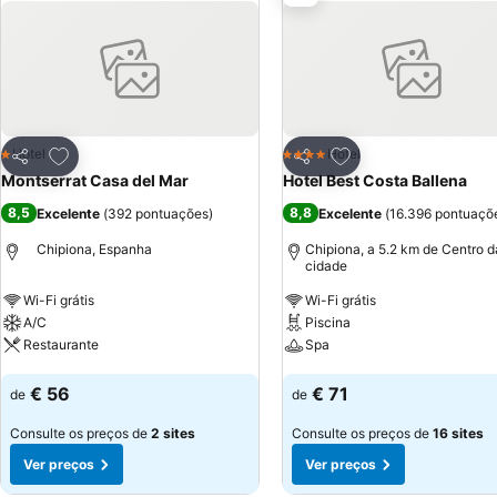
Adicionar aos favoritos
Adicionar aos favor
Hotel
Hotel
1 Estrelas
4 Estrelas
Partilhar
Partilhar
Montserrat Casa del Mar
Hotel Best Costa Ballena
8,5
8,8
Excelente
(
392 pontuações
)
Excelente
(
16.396 pontuaçõ
Chipiona, Espanha
Chipiona, a 5.2 km de Centro d
cidade
Wi-Fi grátis
Wi-Fi grátis
A/C
Piscina
Restaurante
Spa
Ver preços
Ver preços
€ 56
€ 71
de
de
Consulte os preços de
2 sites
Consulte os preços de
16 sites
Ver preços
Ver preços