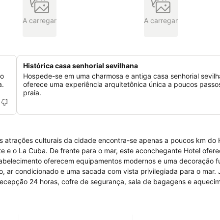
A carregar
A carregar
Histórica casa senhorial sevilhana
to
Hospede-se em uma charmosa e antiga casa senhorial sevilh
a.
oferece uma experiência arquitetônica única a poucos passo
praia.
is atrações culturais da cidade encontra-se apenas a poucos km do 
ante e o La Cuba. De frente para o mar, este aconchegante Hotel ofer
estabelecimento oferecem equipamentos modernos e uma decoração fu
, ar condicionado e uma sacada com vista privilegiada para o mar. 
recepção 24 horas, cofre de segurança, sala de bagagens e aqueci
 turismo. Por fim o hóspede desfruta nos momentos de lazer de: Camp
 gratuitamente e locais próximos para a prática de esportes aquáti