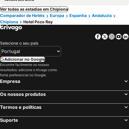
Ver todas as estadias em Chipiona
Comparador de Hotéis
Europa
Espanha
Andaluzia
Chipiona
Hotel Pozo Rey
Facebook
Twitter
Insta
Yo
Selecione o seu país
Adicionar no Google
Encontre facilmente os nossos
resultados: adicione o trivago como
fonte preferencial no Google.
Empresa
Os nossos produtos
Termos e políticas
Suporte