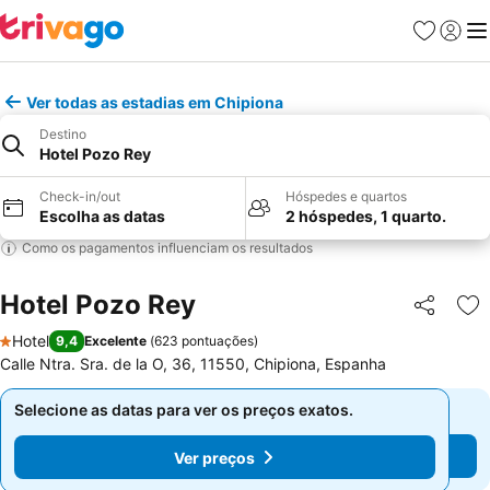
Favoritos
Iniciar
Me
Ver todas as estadias em Chipiona
Destino
Hotel Pozo Rey
Check-in/out
Hóspedes e quartos
Escolha as datas
2 hóspedes, 1 quarto.
Como os pagamentos influenciam os resultados
Hotel Pozo Rey
Partilhar
Ad
Hotel
9,4
Excelente
(
623 pontuações
)
1 Estrelas
Calle Ntra. Sra. de la O, 36, 11550, Chipiona, Espanha
Selecione as datas para ver os preços exatos.
Selecione as datas para ver os preços exatos.
Ver preços
Ver preços