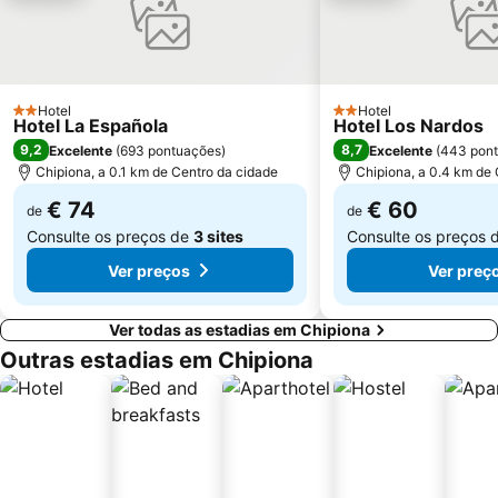
Plaza de las Flores
Catedral de Cádis
Carnaval de Cádiz
Santa María
club de padel jacaranda
Estación de Autobuses
Hotel
Hotel
2 Estrelas
2 Estrelas
Hotel La Española
Hotel Los Nardos
Puerto de Chipiona
De las Tres Piedras
9,2
8,7
Excelente
(
693 pontuações
)
Excelente
(
443 pon
De la Jara
Plaza de los Cisnes
Chipiona, a 0.1 km de Centro da cidade
Chipiona, a 0.4 km de 
Calle Ancha
Plaza de España
€ 74
€ 60
de
de
Consulte os preços de
3 sites
Consulte os preços 
Ver preços
Ver preç
Ver todas as estadias em Chipiona
Outras estadias em Chipiona