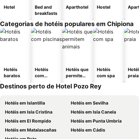
Hotel
Bed and
Aparthotel
Hostel
Apar
breakfasts
Categorias de hotéis populares em Chipiona
Hotéis
Hotéis
Hotéis que
Hotéis
Hotéi
baratos
com
permitem
com spa
praia
piscinas
animais
Destinos perto de Hotel Pozo Rey
Hotéis em Islantilla
Hotéis em Sevilha
Hotéis em Isla Cristina
Hotéis em Isla Canela
Hotéis em El Rompido
Hotéis em Punta Umbría
Hotéis em Matalascañas
Hotéis em Cádis
Hotéis em Rota