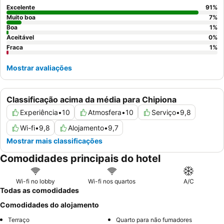
Excelente
91
%
Muito boa
7
%
Boa
1
%
Aceitável
0
%
Fraca
1
%
Mostrar avaliações
Classificação acima da média para Chipiona
Experiência
•
10
Atmosfera
•
10
Serviço
•
9,8
Wi-fi
•
9,8
Alojamento
•
9,7
Mostrar mais classificações
Comodidades principais do hotel
Wi-fi no lobby
Wi-fi nos quartos
A/C
Todas as comodidades
Comodidades do alojamento
Terraço
Quarto para não fumadores