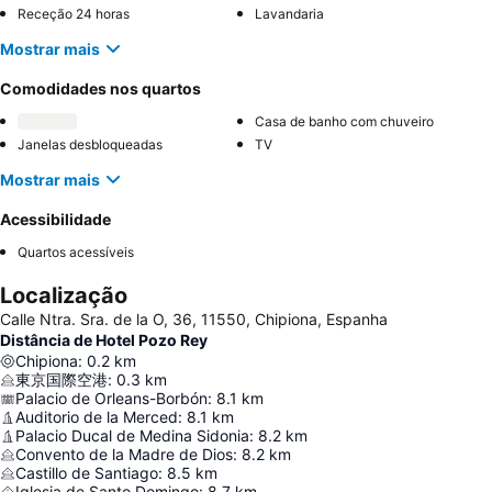
Receção 24 horas
Lavandaria
Mostrar mais
Comodidades nos quartos
Casa de banho com chuveiro
Janelas desbloqueadas
TV
Mostrar mais
Acessibilidade
Quartos acessíveis
Localização
Calle Ntra. Sra. de la O, 36, 11550, Chipiona, Espanha
Distância de Hotel Pozo Rey
Chipiona
:
0.2
km
東京国際空港
:
0.3
km
Palacio de Orleans-Borbón
:
8.1
km
Auditorio de la Merced
:
8.1
km
Palacio Ducal de Medina Sidonia
:
8.2
km
Convento de la Madre de Dios
:
8.2
km
Castillo de Santiago
:
8.5
km
Iglesia de Santo Domingo
:
8.7
km