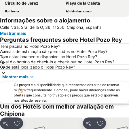
Circuito de Jerez
Playa de la Caleta
Ballena
Valdelagrana
Informações sobre o alojamento
Playa de Levante
Cádiz Virtual
Calle Ntra. Sra. de la O, 36, 11550, Chipiona, Espanha
El Puerto de Santa María Basin
Puerto de la Bahía de Cádiz
Mostrar mais
Estación de Ferrocarril de Cádiz
Victoria Beach
Perguntas frequentes sobre Hotel Pozo Rey
La Ballena
El Rompidillo
Tem piscina no Hotel Pozo Rey?
Animais de estimação são permitidos no Hotel Pozo Rey?
Playa de la Calzada
Ayuntamiento
Tem estacionamento disponível no Hotel Pozo Rey?
Feria del Caballo
Cuesta Maneli
Qual é o horário de check-in e check-out no Hotel Pozo Rey?
Onde está localizado o Hotel Pozo Rey?
Cortadura Beach
Castillo de Sancti Petri
Mostrar mais
Torre del Loro
Carabela La Niña
Os preços e a disponibilidade que recebemos dos sites de reserva
Cruz del Mar
Real Plaza de Toros
mudam frequentemente. Como tal, pode haver diferenças entre as
Catedral de Jerez de la Frontera
La Albarizuela o San Pedro
ofertas que consulta no trivago e os preços que estão disponíveis
nos sites de reserva.
El Portal
El Torno
Um dos Hotéis com melhor avaliação em
Baluarte de la Candelaria
Parque Natural Bahía de Cádiz
Chipiona
Playa El Chato
Parque Comercial Bahía Sur
Partilhar
Adicionar aos favoritos
Partilhar
Adicionar aos
Bajo de Guía
San Juan