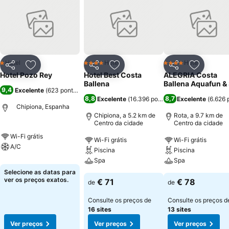
Hotel
Hotel
Hotel
1 Estrelas
4 Estrelas
4 Estrelas
Partilhar
Adicionar aos favoritos
Partilhar
Adicionar aos favoritos
Partilhar
Adicionar
Hotel Pozo Rey
Hotel Best Costa
ALEGRIA Costa
Ballena
Ballena Aquafun &
9,4
Excelente
(
623 pontuações
)
8,8
8,7
Excelente
(
16.396 pontuações
Excelente
)
(
6.626 
Chipiona, Espanha
Chipiona, a 5.2 km de
Rota, a 9.7 km de
Centro da cidade
Centro da cidade
Wi-Fi grátis
Wi-Fi grátis
Wi-Fi grátis
A/C
Piscina
Piscina
Spa
Spa
Selecione as datas para
ver os preços exatos.
€ 71
€ 78
de
de
Consulte os preços de
Consulte os preços d
16 sites
13 sites
Ver preços
Ver preços
Ver preços