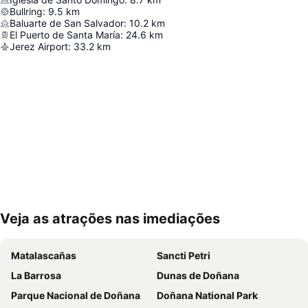
Bullring
:
9.5
km
Baluarte de San Salvador
:
10.2
km
El Puerto de Santa María
:
24.6
km
Jerez Airport
:
33.2
km
Veja as atrações nas imediações
Ampliar mapa
Matalascañas
Sancti Petri
La Barrosa
Dunas de Doñana
Parque Nacional de Doñana
Doñana National Park