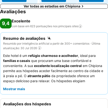
Ver todas as estadias em Chipiona
Avaliações
Excelente
9,4
com base em 623 pontuações nos principais
sites
Resumo de avaliações
Resumido por inteligência artificial a partir de 300+ comentários · Última
atualização: 30 Jul 2026
Este hotel é um
refúgio charmoso e acolhedor
, ideal para
famílias e casais
que procuram uma base confortável e
conveniente. A sua
excelente localização central
em Chipiona
permite aos hóspedes aceder facilmente ao centro da cidade e
à praia a pé. O
atraente pátio
da propriedade oferece um
espaço delicioso para relaxar. Os hóspedes elogiam
consistentemente o
serviço exemplar
do staff profissional e
Mostrar mais
caloroso, e embora o pequeno-almoço esteja disponível, o café
recebe críticas mistas. Para uma experiência verdadeiramente
relaxante, os hóspedes recomendam os
quartos espaçosos
Avaliações dos hóspedes
com a sua excelente roupa de cama.