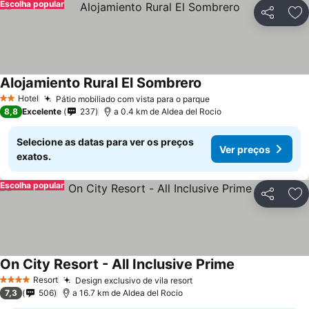
Escolha popular
Partilhar
Ad
Alojamiento Rural El Sombrero
Hotel
Pátio mobiliado com vista para o parque
2 Estrelas
8,8
Excelente
237
a 0.4 km de Aldea del Rocio
Selecione as datas para ver os preços
Ver preços
exatos.
Escolha popular
Partilhar
Ad
On City Resort - All Inclusive Prime
Resort
Design exclusivo de vila resort
4 Estrelas
7,3
506
a 16.7 km de Aldea del Rocio