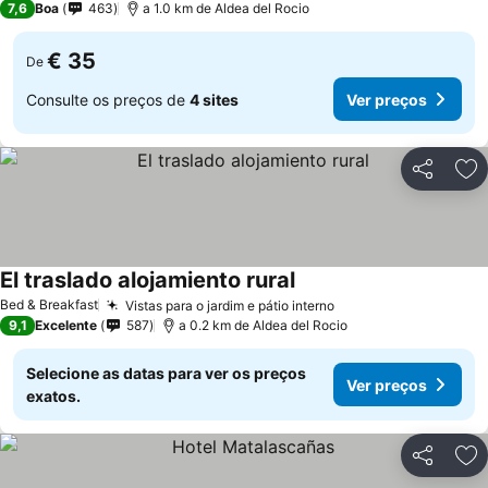
7,6
Boa
463
a 1.0 km de Aldea del Rocio
€ 35
De
Consulte os preços de
4 sites
Ver preços
Partilhar
Ad
El traslado alojamiento rural
Bed & Breakfast
Vistas para o jardim e pátio interno
9,1
Excelente
587
a 0.2 km de Aldea del Rocio
Selecione as datas para ver os preços
Ver preços
exatos.
Partilhar
Ad