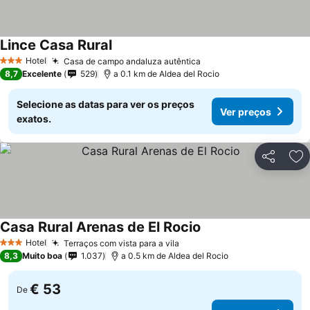
Lince Casa Rural
Hotel
Casa de campo andaluza autêntica
3 Estrelas
8,7
Excelente
529
a 0.1 km de Aldea del Rocio
Selecione as datas para ver os preços
Ver preços
exatos.
Partilhar
Ad
Casa Rural Arenas de El Rocio
Hotel
Terraços com vista para a vila
3 Estrelas
8,3
Muito boa
1.037
a 0.5 km de Aldea del Rocio
€ 53
De