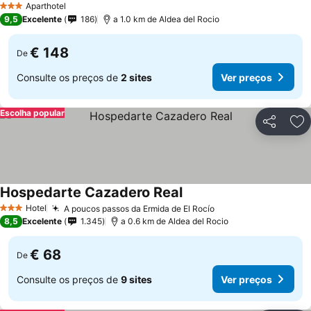
Aparthotel
3 Estrelas
9,5
Excelente
186
a 1.0 km de Aldea del Rocio
€ 148
De
Consulte os preços de
2 sites
Ver preços
Escolha popular
Partilhar
Ad
Hospedarte Cazadero Real
Hotel
A poucos passos da Ermida de El Rocío
3 Estrelas
8,5
Excelente
1.345
a 0.6 km de Aldea del Rocio
€ 68
De
Consulte os preços de
9 sites
Ver preços