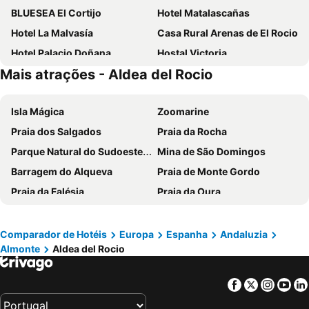
BLUESEA El Cortijo
Hotel Matalascañas
Hotel La Malvasía
Casa Rural Arenas de El Rocio
Hotel Palacio Doñana
Hostal Victoria
Mais atrações - Aldea del Rocio
Hotel Doñana Blues
Hotel Restaurante Toruño
Lince Casa Rural
Hostal Flamingo
Isla Mágica
Zoomarine
Hospedarte Cazadero Real
Alojamiento Rural El Sombrero
Praia dos Salgados
Praia da Rocha
Rocio Rooms
Casa Rural Los Pinos
Parque Natural do Sudoeste Alentejano e Costa Vicentina
Mina de São Domingos
Cortijo de Los Mimbrales
Camino Del Mar
Barragem do Alqueva
Praia de Monte Gordo
Rocio Doñana - Puente del Rey
Andalusi Park
Praia da Falésia
Praia da Oura
El Rocio
Pequeño Rocio
Praia da Quarteira
Praia de São Rafael
Tierra Mar Golf
Praia de Santa Eulália
do Vau
Comparador de Hotéis
Europa
Espanha
Andaluzia
Almonte
Aldea del Rocio
Playa de Islantilla
Playa Isla Canela
Aeroporto Internacional de Faro - Gago Coutinho
Praia da Galé
Facebook
Twitter
Insta
Yo
slide & splash
Praia dos Pescadores