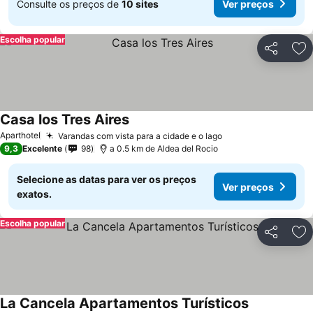
Consulte os preços de
10 sites
Ver preços
Escolha popular
Partilhar
Ad
Casa los Tres Aires
Aparthotel
Varandas com vista para a cidade e o lago
9,3
Excelente
98
a 0.5 km de Aldea del Rocio
Selecione as datas para ver os preços
Ver preços
exatos.
Escolha popular
Partilhar
Ad
La Cancela Apartamentos Turísticos