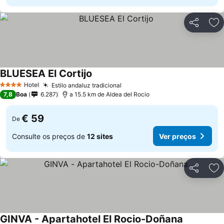
Partilhar
Ad
BLUESEA El Cortijo
Hotel
Estilo andaluz tradicional
4 Estrelas
7,8
Boa
6.287
a 15.5 km de Aldea del Rocio
€ 59
De
Consulte os preços de
12 sites
Ver preços
Partilhar
Ad
GINVA - Apartahotel El Rocio-Doñana