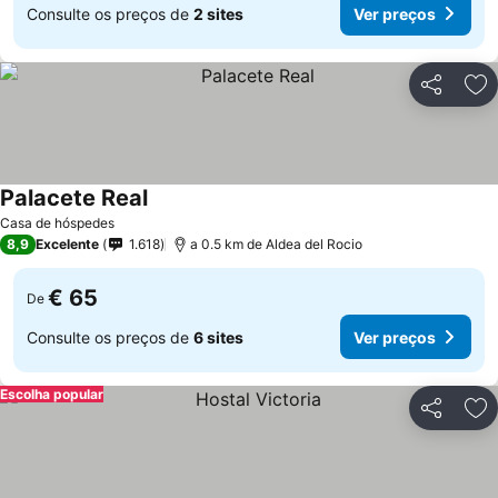
Consulte os preços de
2 sites
Ver preços
Partilhar
Ad
Palacete Real
Casa de hóspedes
8,9
Excelente
1.618
a 0.5 km de Aldea del Rocio
€ 65
De
Consulte os preços de
6 sites
Ver preços
Escolha popular
Partilhar
Ad