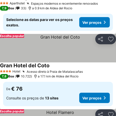
Aparthotel
Espaços modernos e recentemente renovados
3 Estrelas
7,9
Boa
33
a 0.9 km de Aldea del Rocio
Selecione as datas para ver os preços
Ver preços
exatos.
Escolha popular
Partilhar
Ad
Gran Hotel del Coto
Hotel
Acesso direto à Praia de Matalascañas
4 Estrelas
7,8
Boa
10.722
a 17.1 km de Aldea del Rocio
€ 76
De
Consulte os preços de
13 sites
Ver preços
Escolha popular