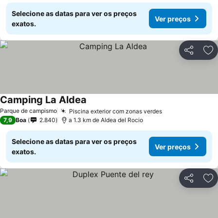
Selecione as datas para ver os preços
Ver preços
exatos.
Partilhar
Ad
Camping La Aldea
Parque de campismo
Piscina exterior com zonas verdes
7,9
Boa
2.840
a 1.3 km de Aldea del Rocio
Selecione as datas para ver os preços
Ver preços
exatos.
Partilhar
Ad