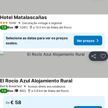
Hotel Matalascañas
Hotel
Decoração vintage e regional
3 Estrelas
7,9
Boa
1.081
a 15.5 km de Aldea del Rocio
Selecione as datas para ver os preços
Ver preços
exatos.
Partilhar
Ad
El Rocío Azul Alojamiento Rural
Bed & Breakfast
Acesso direto aos estábulos
7,5
Boa
860
a 0.9 km de Aldea del Rocio
€ 58
De