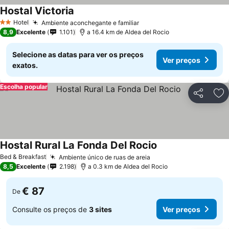
Hostal Victoria
Hotel
Ambiente aconchegante e familiar
2 Estrelas
8,9
Excelente
1.101
a 16.4 km de Aldea del Rocio
Selecione as datas para ver os preços
Ver preços
exatos.
Escolha popular
Partilhar
Ad
Hostal Rural La Fonda Del Rocio
Bed & Breakfast
Ambiente único de ruas de areia
8,5
Excelente
2.198
a 0.3 km de Aldea del Rocio
€ 87
De
Consulte os preços de
3 sites
Ver preços