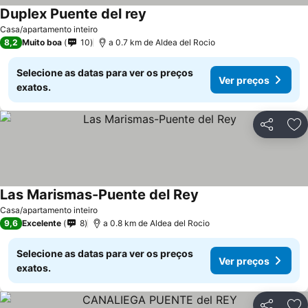
Duplex Puente del rey
Casa/apartamento inteiro
8,2
Muito boa
10
a 0.7 km de Aldea del Rocio
Selecione as datas para ver os preços
Ver preços
exatos.
Partilhar
Ad
Las Marismas-Puente del Rey
Casa/apartamento inteiro
9,6
Excelente
8
a 0.8 km de Aldea del Rocio
Selecione as datas para ver os preços
Ver preços
exatos.