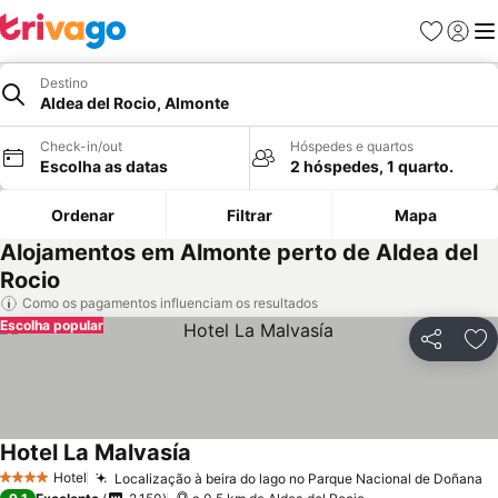
Favoritos
Iniciar
Me
Destino
Aldea del Rocio, Almonte
Check-in/out
Hóspedes e quartos
Escolha as datas
2 hóspedes, 1 quarto.
Ordenar
Filtrar
Mapa
Alojamentos em Almonte perto de Aldea del
Rocio
Como os pagamentos influenciam os resultados
Escolha popular
Partilhar
Ad
Hotel La Malvasía
Hotel
Localização à beira do lago no Parque Nacional de Doñana
4 Estrelas