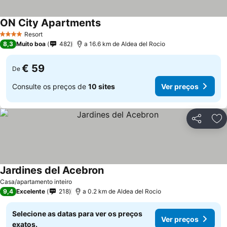
ON City Apartments
Resort
4 Estrelas
8,3
Muito boa
482
a 16.6 km de Aldea del Rocio
€ 59
De
Consulte os preços de
10 sites
Ver preços
Partilhar
Ad
Jardines del Acebron
Casa/apartamento inteiro
9,4
Excelente
218
a 0.2 km de Aldea del Rocio
Selecione as datas para ver os preços
Ver preços
exatos.