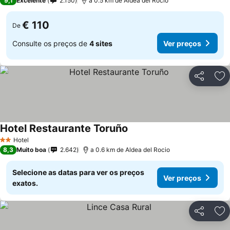
9,1
Excelente
2.150
a 0.5 km de Aldea del Rocio
€ 110
De
Consulte os preços de
4 sites
Ver preços
Partilhar
Ad
Hotel Restaurante Toruño
Hotel
2 Estrelas
8,3
Muito boa
2.642
a 0.6 km de Aldea del Rocio
Selecione as datas para ver os preços
Ver preços
exatos.
Partilhar
Ad