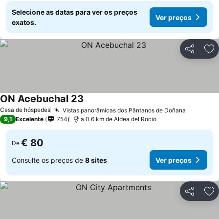
Selecione as datas para ver os preços
Ver preços
exatos.
Partilhar
Ad
ON Acebuchal 23
Casa de hóspedes
Vistas panorâmicas dos Pântanos de Doñana
9,1
Excelente
754
a 0.6 km de Aldea del Rocio
€ 80
De
Consulte os preços de
8 sites
Ver preços
Partilhar
Ad