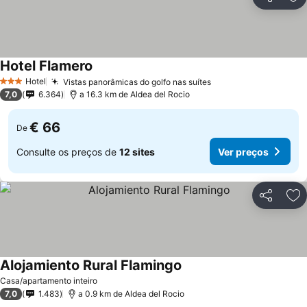
Partilhar
Ad
Hotel Flamero
Hotel
Vistas panorâmicas do golfo nas suítes
3 Estrelas
7,0
6.364
a 16.3 km de Aldea del Rocio
€ 66
De
Consulte os preços de
12 sites
Ver preços
Partilhar
Ad
Alojamiento Rural Flamingo
Casa/apartamento inteiro
7,0
1.483
a 0.9 km de Aldea del Rocio