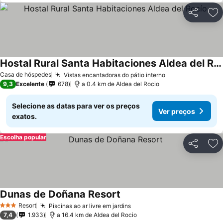
Partilhar
Ad
Hostal Rural Santa Habitaciones Aldea del Rocío
Casa de hóspedes
Vistas encantadoras do pátio interno
9,3
Excelente
678
a 0.4 km de Aldea del Rocio
Selecione as datas para ver os preços
Ver preços
exatos.
Escolha popular
Partilhar
Ad
Dunas de Doñana Resort
Resort
Piscinas ao ar livre em jardins
3 Estrelas
7,4
1.933
a 16.4 km de Aldea del Rocio