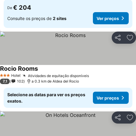
€ 204
De
Consulte os preços de
2 sites
Ver preços
Partilhar
Ad
Rocio Rooms
Hotel
Atividades de equitação disponíveis
3 Estrelas
7,1
102
a 0.3 km de Aldea del Rocio
Selecione as datas para ver os preços
Ver preços
exatos.
Partilhar
Ad