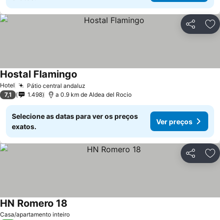
Partilhar
Ad
Hostal Flamingo
Hotel
Pátio central andaluz
7,1
1.498
a 0.9 km de Aldea del Rocio
Selecione as datas para ver os preços
Ver preços
exatos.
Partilhar
Ad
HN Romero 18
Casa/apartamento inteiro