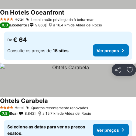
On Hotels Oceanfront
Hotel
Localização privilegiada à beira-mar
4 Estrelas
9,0
Excelente
9.863
a 16.4 km de Aldea del Rocio
€ 64
De
Consulte os preços de
15 sites
Ver preços
Partilhar
Ad
Ohtels Carabela
Hotel
Quartos recentemente renovados
4 Estrelas
7,8
Boa
8.842
a 15.7 km de Aldea del Rocio
Selecione as datas para ver os preços
Ver preços
exatos.